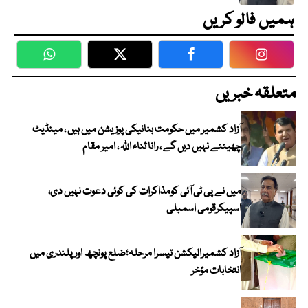
ہمیں فالو کریں
WhatsApp
Twitter
Facebook
Faceboo
متعلقہ خبریں
آزاد کشمیر میں حکومت بنانیکی پوزیشن میں ہیں ، مینڈیٹ
چھیننے نہیں دیں گے ، رانا ثناء اللہ ، امیر مقام
میں نے پی ٹی آئی کومذاکرات کی کوئی دعوت نہیں دی،
اسپیکرقومی اسمبلی
آزاد کشمیرالیکشن تیسرا مرحلہ؛ضلع پونچھ اور پلندری میں
انتخابات مؤخر