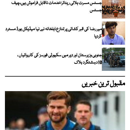
جسٹس مسرت ہلالی ریٹائر؛خدمات ناقابل فراموش ہیں،چیف
جسٹس
میر رضا کی قبر کشائی پر تنازع،اہلخانہ نے نیا میڈیکل بورڈ مسترد
کردیا
جنوبی وزیرستان اور دیر میں سکیورٹی فورسز کی کارروائیاں ،
10دہشتگرد ہلاک
مقبول ترین خبریں