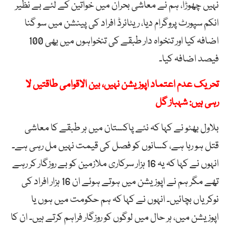
نہیں چھوڑا، ہم نے معاشی بحران میں خواتین کے لئے بے نظیر
انکم سپورٹ پروگرام دیا، ریٹائرڈ افراد کی پینشن میں سو گنا
اضافہ کیا اور تنخواہ دار طبقے کی تنخواہوں میں بھی 100
فیصد اضافہ کیا۔
تحریک عدم اعتماد اپوزیشن نہیں، بین الاقوامی طاقتیں لا
رہی ہیں: شہباز گل
بلاول بھٹو نے کہا کہ نئے پاکستان میں ہر طبقے کا معاشی
قتل ہو رہا ہے، کسانوں کو فصل کی قیمت نہیں مل رہی ہے۔
انہوں نے کہا کہ یہ 16 ہزار سرکاری ملازمین کو بے روزگار کر رہے
تھے مگر ہم نے اپوزیشن میں ہوتے ہوئے ان 16 ہزار افراد کی
نوکریاں بچائیں۔ انہوں نے کہا کہ ہم حکومت میں ہوں یا
اپوزیشن میں، ہر حال میں لوگوں کو روزگار فراہم کرتے ہیں۔ ان کا