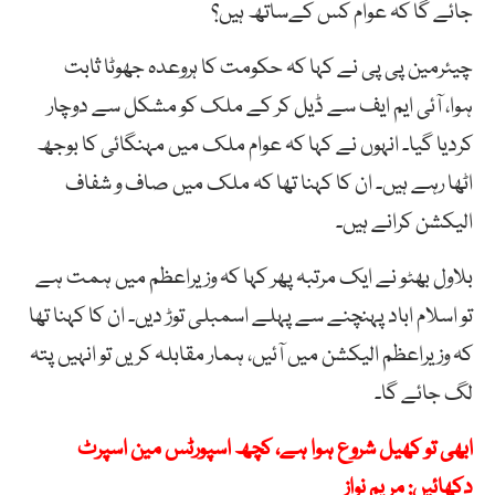
جائے گا کہ عوام کس کےساتھ ہیں؟
چیئرمین پی پی نے کہا کہ حکومت کا ہروعدہ جھوٹا ثابت
ہوا، آئی ایم ایف سے ڈیل کر کے ملک کو مشکل سے دوچار
کردیا گیا۔ انہوں نے کہا کہ عوام ملک میں مہنگائی کا بوجھ
اٹھا رہے ہیں۔ ان کا کہنا تھا کہ ملک میں صاف و شفاف
الیکشن کرانے ہیں۔
بلاول بھٹو نے ایک مرتبہ پھر کہا کہ وزیراعظم میں ہمت ہے
تو اسلام اباد پہنچنے سے پہلے اسمبلی توڑ دیں۔ ان کا کہنا تھا
کہ وزیراعظم الیکشن میں آئیں، ہمار مقابلہ کریں تو انہیں پتہ
لگ جائے گا۔
ابھی تو کھیل شروع ہوا ہے، کچھ اسپورٹس مین اسپرٹ
دکھائیں: مریم نواز