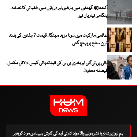
آئندہ 48 گھنٹوں میں بارشوں اور دریاؤں میں طغیانی کا خدشہ،
ہنگامی تیاریاں تیز
عالمی مارکیٹ میں سونا مزید مہنگا ، قیمت 7 ہفتوں کی بلند
ترین سطح پر پہنچ گئی
بانی پی ٹی آئی اور بشریٰ بی بی کی قیدِ تنہائی کیس، دلائل مکمل،
فیصلہ محفوظ
ہم نیوز پر شائع یا نشر ہونے والا مواد ادارتی ٹیم کی کاوش ہے۔ اس مواد کو بغیر