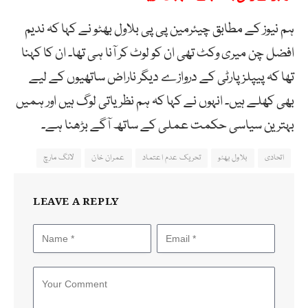
ہم نیوز کے مطابق چیئرمین پی پی بلاول بھٹو نے کہا کہ ندیم
افضل چن میری وکٹ تھی ان کو لوٹ کر آنا ہی تھا۔ ان کا کہنا
تھا کہ پیپلزپارٹی کے دروازے دیگر ناراض ساتھیوں کے لیے
بھی کھلے ہیں۔ انہوں نے کہا کہ ہم نظریاتی لوگ ہیں اور ہمیں
بہترین سیاسی حکمت عملی کے ساتھ آگے بڑھنا ہے۔
اتحادی
بلاول بھٹو
تحریک عدم اعتماد
عمران خان
لانگ مارچ
LEAVE A REPLY