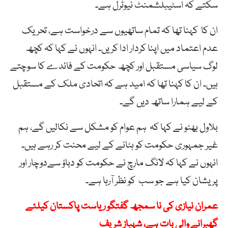
سکتے کہ اسٹیبلشمنٹ نیوٹرل ہے۔
ان کا کہنا تھا کہ تمام ساتھیوں سے درخواست ہے، تحریک
عدم اعتماد میں اپنا کردار ادا کریں۔ انہوں نے کہا کہ کچھ
لوگ سیاسی مستقبل اور کچھ حکومت کے فائدے کا سوچتے
ہیں۔ ان کا کہنا تھا کہ امید ہے کہ اتحادی ملک کے مستقبل
کے لیے ہمارا ساتھ دیں گے۔
بلاول بھٹو نے کہا کہ ہم عوام کو مشکل سے نکالیں گے، ہم
غیر جمہوری حکومت کو ہٹانے کے لیے محنت کر رہے ہیں۔
انہوں نے کہا کہ لانگ مارچ نے حکومت کو دباؤ سےدوچار اور
پریشان کیا ہے جو سب کو نظر آرہا ہے۔
عمران نیازی کی نا سمجھ گفتگو ریاست پاکستان کیلئے
گھبرانے والی بات ہے، شہباز شریف