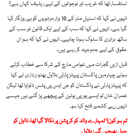
استفسار تھا کہ غریب اور نوجوانوں کے لیے ریلیف کہاں ہے؟
انہوں نے کہا کہ اسٹیل ملز کے 10 ہزار مزدوروں کو بے روزگار کیا
گیا ہے۔ انہوں نے کہا کہ سب کے لیے ایک قانون اور سب کے
ساتھ برابری کا سلوک ہونا چاہیے۔ انہوں نے کہا کہ ہم ان
حقوق کے لیے جدوجہد کر رہے ہیں۔
قبل ازیں گجرات میں عوامی مارچ کے شرکا سے خطاب کرتے
ہوئے چیئرمین پاکستان پیپلزپارٹی بلاول بھٹو زرداری نے کہا
کہ پیپلزپارٹی نے پاکستان کو جی ایس پی پلس دلوایا تھا لیکن
عمران خان تو ایسے یورپی یونین کے پیچھے پڑ گئے ہیں جیسے
انہوں ںے کشمیر فتح کیا ہو۔
تم ہو کون؟ تمہارے والد کو کرپشن پر نکالا گیا تھا، نااہل کو
جیل بھیجیں گے: بلاول