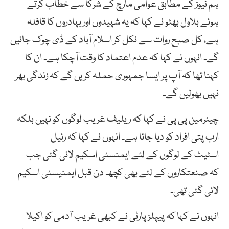
ہم نیوز کے مطابق عوامی مارچ کے شرکا سے خطاب کرتے
ہوئے بلاول بھٹو نے کہا کہ یہ شہیدوں اور بہادروں کا قافلہ
ہے، کل صبح روات سے نکل کر اسلام آباد کے ڈی چوک جائیں
گے۔ انہوں نے کہا کہ عدم اعتماد کا وقت آچکا ہے۔ ان کا
کہنا تھا کہ آپ پر ایسا جمہوری حملہ کریں گے کہ زندگی بھر
نہیں بھولیں گے۔
چیئرمین پی پی نے کہا کہ ریلیف غریب لوگوں کو نہیں بلکہ
ارب پتی افراد کو دیا جاتا ہے۔ انہوں نے کہا کہ رئیل
اسٹیٹ کے لوگوں کے لئے ایمنسٹی اسکیم لائی گئی جب
کہ صنعتکاروں کے لئے بھی کچھ دن قبل ایمنیسٹی اسکیم
لائی گئی تھی۔
انہوں نے کہا کہ پیپلز پارٹی نے کبھی غریب آدمی کو اکیلا