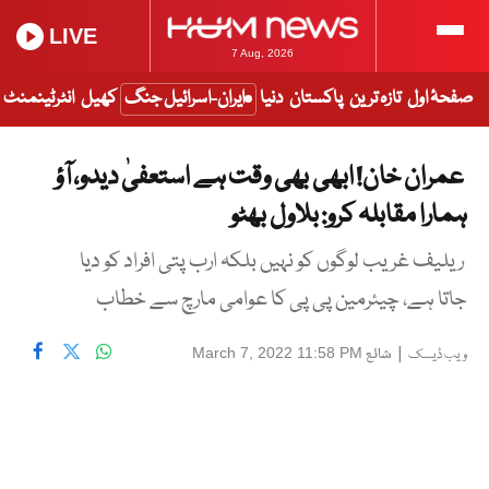
LIVE
7 Aug, 2026
صفحۂ اول
تازہ ترین
پاکستان
دنیا
ایران-اسرائیل جنگ
کھیل
انٹرٹینمنٹ
عمران خان! ابھی بھی وقت ہے استعفیٰ دیدو، آؤ
ہمارا مقابلہ کرو: بلاول بھٹو
ریلیف غریب لوگوں کو نہیں بلکہ ارب پتی افراد کو دیا
جاتا ہے، چیئرمین پی پی کا عوامی مارچ سے خطاب
|
شائع
March 7, 2022 11:58 PM
ویب ڈیسک