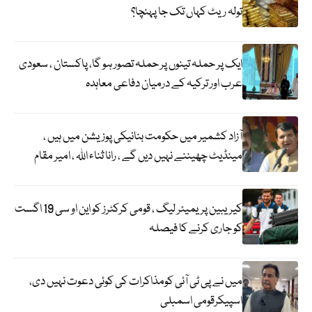
تولہ ریٹ کہاں تک جا پہنچا؟
ایک پر حملہ تینوں پر حملہ تصور ہو گا، پاکستان ، سعودی
عرب اور ترکیہ کے درمیان دفاعی معاہدہ
آزاد کشمیر میں حکومت بنانیکی پوزیشن میں ہیں ،
مینڈیٹ چھیننے نہیں دیں گے ، رانا ثناء اللہ ، امیر مقام
کیریبین پریمیئر لیگ ، قومی کرکٹرز کو این او سی 19 اگست
کو جاری کرنے کا فیصلہ
میں نے پی ٹی آئی کومذاکرات کی کوئی دعوت نہیں دی،
اسپیکرقومی اسمبلی