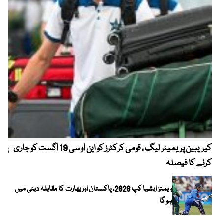
کیریبین پریمیئر لیگ ، قومی کرکٹرز کو این او سی 19 اگست کو جاری
پیٹ
کرنے کا فیصلہ
ویمنز ایشیا کپ 2026، پاکستان اور بھارت کا مقابلہ دبئی میں
ہو گا