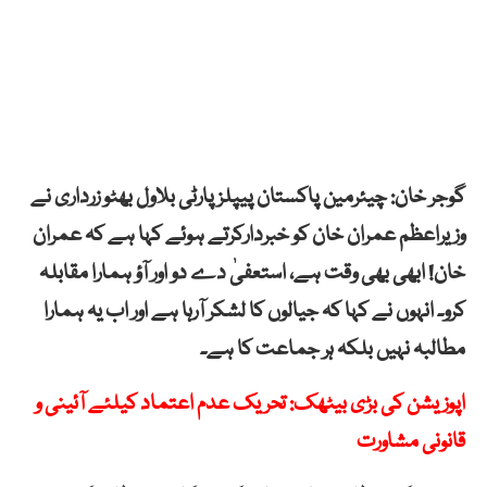
گوجر خان: چیئرمین پاکستان پیپلزپارٹی بلاول بھٹو زرداری نے
وزیراعظم عمران خان کو خبردارکرتے ہوئے کہا ہے کہ عمران
خان! ابھی بھی وقت ہے، استعفیٰ دے دو اور آؤ ہمارا مقابلہ
کرو۔ انہوں نے کہا کہ جیالوں کا لشکر آرہا ہے اور اب یہ ہمارا
مطالبہ نہیں بلکہ ہر جماعت کا ہے۔
اپوزیشن کی بڑی بیٹھک: تحریک عدم اعتماد کیلئے آئینی و
قانونی مشاورت