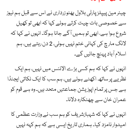
چیئر مین پیپلز پارٹی بلاول بھٹو زرداری نے اس سے قبل ہم نیوز
سے خصوصی بات چیت کرتے ہوئے کہا کہ ابھی تو کھیل
شروع ہوا ہے، ابھی تو ہمیں آگے جانا ہوگا۔ انہوں نے کہا کہ
لانگ مار چ کی کہانی ختم نہیں ہوئی، 2 دن رہتے ہیں، ہم
اسلام آباد پہنچ جائیں گے۔
انہوں نے کہا کہ ہم کسی بڑے الائنس میں نہیں، ہم ایک
نظریے پر ساتھ اکھٹے ہوئے ہیں، ہم سب کا ایک نکاتی ایجنڈا
ہے جس پر تمام اپوزیشن جماعتیں متحد ہیں۔ وہ ہے قوم کو
عمران خان سے چھٹکارہ دلانا۔
انہوں نے کہا کہ شہبازشریف کو ہم سب نے وزارت عظمی کا
امیدوار نامزد کیا۔ ہماری تاریخ ایسی ہے کہ ہم کہہ نہیں