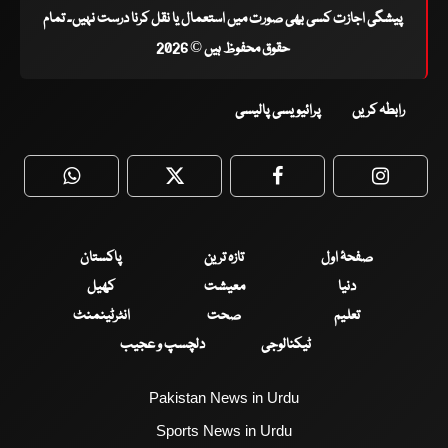
پیشگی اجازت کسی بھی صورت میں استعمال یا نقل کرنا درست نہیں۔ تمام
حقوق محفوظ ہیں © 2026
رابطہ کریں
پرائیویسی پالیسی
WhatsApp
Twitter
Facebook
Faceboo
صفحۂ اول
تازہ ترین
پاکستان
دنیا
معیشت
کھیل
تعلیم
صحت
انٹرٹینمنٹ
ٹیکنالوجی
دلچسپ و عجیب
Pakistan News in Urdu
Sports News in Urdu