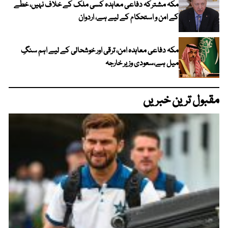
مکہ مشترکہ دفاعی معاہدہ کسی ملک کے خلاف نہیں، خطے
کے امن و استحکام کے لیے ہے، اردوان
مکہ دفاعی معاہدہ امن، ترقی اور خوشحالی کے لیے اہم سنگِ
میل ہے،سعودی وزیر خارجہ
مقبول ترین خبریں