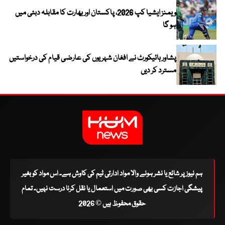
ویمنز ایشیا کپ 2026، پاکستان اور بھارت کا مقابلہ دبئی میں
ہو گا
پشاور ہائیکورٹ نے افغان شہریوں کی عارضی قیام کی درخواستیں
مسترد کر دیں
ہم نیوز پر شائع یا نشر ہونے والا مواد ادارتی ٹیم کی کاوش ہے۔ اس مواد کو بغیر
پیشگی اجازت کسی بھی صورت میں استعمال یا نقل کرنا درست نہیں۔ تمام
حقوق محفوظ ہیں © 2026