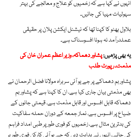
انہوں نے کہا ہے کہ زخمیوں کو علاج و معالجے کی بہتر
سہولیات مہیا کی جائیں۔
بلاول بھٹو کا کہنا تھا کہ نیشنل ایکشن پلان پر حقیقی
عملدرآمد نہ ہونا افسوسناک ہے۔
یہ بھی پڑھیں:
پشاور دھماکہ، وزیر اعظم عمران خان کی
مذمت، رپورٹ طلب
پشاور بم دھماکے پر جے یو آئی سربراہ مولانا فضل الرحمان نے
بھی مذمتی بیان جاری کیا ہے، ان کا کہنا ہے کہ پشاور بم
دھماکہ قابل افسوس اور قابل مذمت ہے، قیمتی جانوں کے
ضیاع پر افسوس ہے، نماز جمعہ کے دوران حملہ سفاکیت
کی بدترین مثال ہے، زخمیوں کو فوری طور پر طبی امداد فراہم
کی جائے، انہوں نے ہدایت دیں کہ جے یو آئی کارکن فوری طور پر