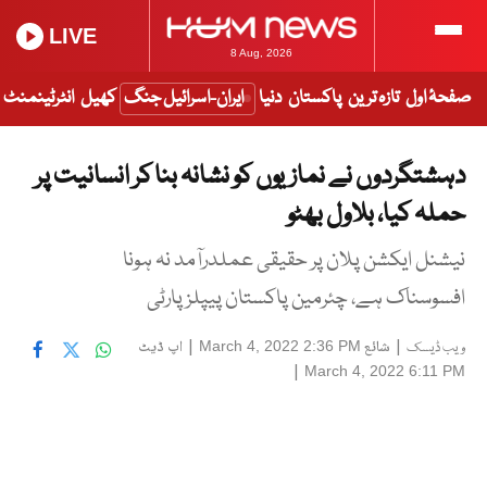
LIVE
8 Aug, 2026
صفحۂ اول
تازہ ترین
پاکستان
دنیا
ایران-اسرائیل جنگ
کھیل
انٹرٹینمنٹ
دہشتگردوں نے نمازیوں کو نشانہ بنا کر انسانیت پر
حملہ کیا، بلاول بھٹو
نیشنل ایکشن پلان پر حقیقی عملدرآمد نہ ہونا
افسوسناک ہے، چئرمین پاکستان پیپلز پارٹی
|
شائع
|
اپ ڈیٹ
March 4, 2022 2:36 PM
ویب ڈیسک
|
March 4, 2022 6:11 PM