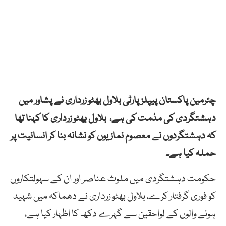
چئرمین پاکستان پیپلز پارٹی بلاول بھٹو زرداری نے پشاور میں
دہشتگردی کی مذمت کی ہے، بلاول بھٹو زرداری کا کہنا تھا
کہ دہشتگردوں نے معصوم نمازیوں کو نشانہ بنا کر انسانیت پر
حملہ کیا ہے۔
حکومت دہشتگردی میں ملوث عناصر اور ان کے سہولتکاروں
کو فوری گرفتار کرے، بلاول بھٹو زرداری نے دھماکہ میں شہید
ہونے والوں کے لواحقین سے گہرے دکھ کا اظہار کیا ہے،