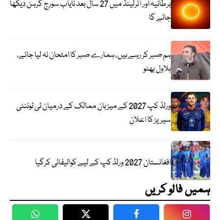
برطانیہ اور آئرلینڈ میں 27 سال بعد نایاب سورج گرہن دیکھا
جائے گا
ہم صبر کر رہے ہیں، ہمارے صبر کا امتحان نہ لیا جائے،
بلاول بھٹو
ورلڈ کپ 2027 کے میزبان ممالک کے درمیان ٹی ٹوئنٹی
سیریز کا اعلان
افغانستان 2027 ورلڈ کپ کے لیے کوالیفائی کرگیا
ہمیں فالو کریں