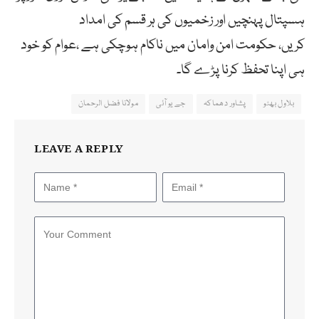
ہسپتال پہنچیں اور زخمیوں کی ہر قسم کی امداد
کریں، حکومت امن وامان میں ناکام ہوچکی ہے ،عوام کو خود
ہی اپنا تحفظ کرنا پڑے گا۔
بلاول بھٹو
پشاور دھماکہ
جے یو آئی
مولانا فضل الرحمان
LEAVE A REPLY