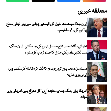
WhatsApp
Twitter
Facebook
Faceboo
متعلقہ خبریں
ایران جنگ جلد ختم ، تیل کی قیمتیں پہلے سے بھی نچلی سطح
پر آئیں گی ، ڈونلڈ ٹرمپ
فضائی طاقت سے فتح حاصل نہیں کی جا سکتی ، ایران جنگ
سے نکلیں ، امریکی جنرل کا صدر ٹرمپ کو مشورہ
مسلمان متحد ہوں تو ہر چیلنج کا ڈٹ کر مقابلہ کر سکتے ہیں،
ایرانی وزیر خارجہ
امریکا ایران جنگ بندی معاہدہ آج یا کل متوقع ہے، امریکی وزیر
خزانہ