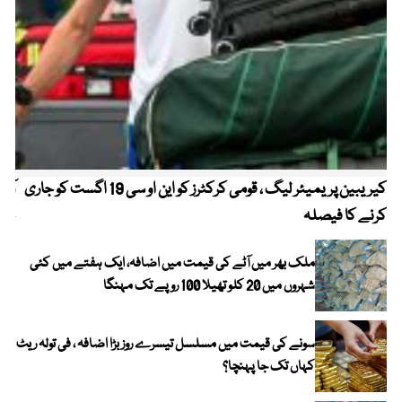
کیریبین پریمیئر لیگ ، قومی کرکٹرز کو این او سی 19 اگست کو جاری
آز
کرنے کا فیصلہ
چھی
ملک بھر میں آٹے کی قیمت میں اضافہ، ایک ہفتے میں کئی
شہروں میں 20 کلو تھیلا 100 روپے تک مہنگا
سونے کی قیمت میں مسلسل تیسرے روز بڑا اضافہ ، فی تولہ ریٹ
کہاں تک جا پہنچا؟