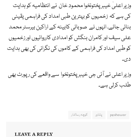
وزیر اعلیٰ خیبرپختونخوا محمود خان نے انتظامیہ کو ہدایت
کی ہے کہ زخمیوں کو بہترین طبی امداد کی فراہمی یقینی
بنائی جائے، انہوں نے صوبائی کابینہ کے اراکین بیرسٹر محمد
علی سیف اور کامران بنگش کو امدادی کارروائیوں اور زخمیوں
کو طبی امداد کی فراہمی کے کاموں کی نگرانی کی بھی ہدایت
دی۔
وزیر اعلی نے آئی جی خیبرپختونخوا سے واقعے کی رپورٹ بھی
طلب کرلی ہے۔
peshawar
پشاور
کوچہ رسالدار
LEAVE A REPLY