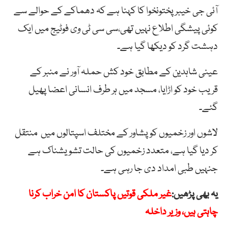
آئی جی خیبر پختونخوا کا کہنا ہے کہ دھماکے کے حوالے سے
کوئی پیشگی اطلاع نہیں تھی،سی سی ٹی وی فوٹیج میں ایک
دہشت گرد کو دیکھا گیا ہے۔
عینی شاہدین کے مطابق خود کش حملہ آور نے منبر کے
قریب خود کو اڑایا، مسجد میں ہر طرف انسانی اعضا پھیل
گئے۔
لاشوں اور زخمیوں کو پشاور کے مختلف اسپتالوں میں منتقل
کر دیا گیا ہے، متعدد زخمیوں کی حالت تشویشناک ہے
جنہیں طبی امداد دی جا رہی ہے۔
یہ بھی پڑھیں:
غیر ملکی قوتیں پاکستان کا امن خراب کرنا
چاہتی ہیں، وزیر داخلہ