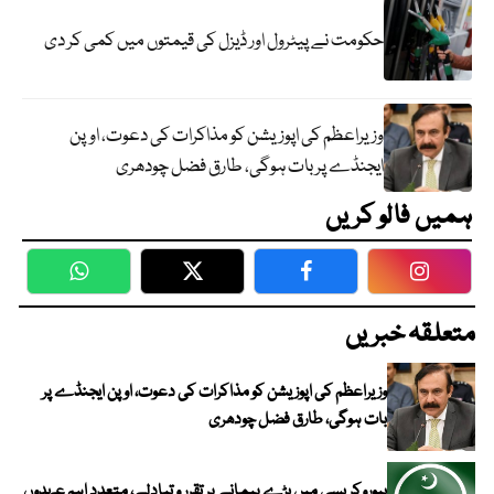
حکومت نے پیٹرول اور ڈیزل کی قیمتوں میں کمی کر دی
وزیراعظم کی اپوزیشن کو مذاکرات کی دعوت، اوپن
ایجنڈے پر بات ہوگی، طارق فضل چودھری
ہمیں فالو کریں
WhatsApp
Twitter
Facebook
Faceboo
متعلقہ خبریں
وزیراعظم کی اپوزیشن کو مذاکرات کی دعوت، اوپن ایجنڈے پر
بات ہوگی، طارق فضل چودھری
بیوروکریسی میں بڑے پیمانے پر تقرر و تبادلے، متعدد اہم عہدوں