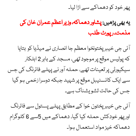
پھر خود کو دھماکے سے اڑا لیا۔
یہ بھی پڑھیں:
پشاور دھماکہ، وزیر اعظم عمران خان کی
مذمت، رپورٹ طلب
آئی جی خیبر پختونخوا معظم جا انصاری نے میڈیا کو بتایا
کہ پولیس موقع پر موجود تھی، مسجد کے باہر 2 اہلکار
سیکیورٹی پر تعینات تھے، حملہ آور نے پہلے فائرنگ کی جس
سے ایک کانسٹیبل موقع پر شہید جبکہ دوسرا زخمی ہو گیا
جس کی حالت تشویشناک ہے۔
آئی جی خیبر پختون خوا کے مطابق پہلے پستول سے فائرنگ
اور پھر خودکش حملہ کیا گیا، دھماکے میں 5سے 6 کلوگرام
دھماکہ خیز مواد استعمال ہوا۔