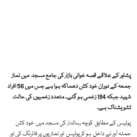
پشاور کے علاقے قصہ خوانی بازار کی جامع مسجد میں نماز
جمعہ کے دوران خود کش دھماکہ ہوا ہے جس میں 56 افراد
شہید جبکہ 194 زخمی ہو گئے۔ متعدد زخمیوں کی حالت
تشویشناک ہے۔
پولیس کے مطابق کوچہ رسالدار کی مسجد میں خود کش
حملہ آور نے داخل ہو کر پولیس اور نمازیوں پر فائرنگ کی اور