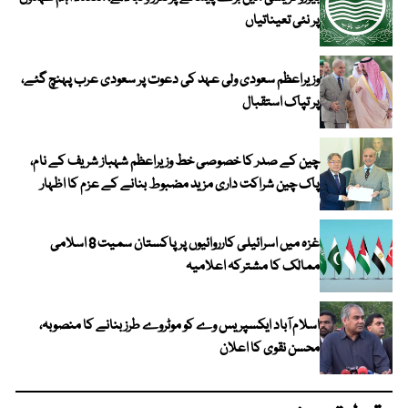
پر نئی تعیناتیاں
وزیراعظم سعودی ولی عہد کی دعوت پر سعودی عرب پہنچ گئے،
پر تپاک استقبال
چین کے صدر کا خصوصی خط وزیراعظم شہباز شریف کے نام،
پاک چین شراکت داری مزید مضبوط بنانے کے عزم کا اظہار
غزہ میں اسرائیلی کارروائیوں پر پاکستان سمیت 8 اسلامی
ممالک کا مشترکہ اعلامیہ
اسلام آباد ایکسپریس وے کو موٹروے طرز بنانے کا منصوبہ،
محسن نقوی کا اعلان