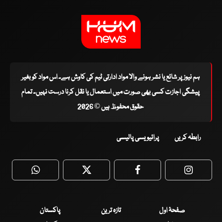
ہم نیوز پر شائع یا نشر ہونے والا مواد ادارتی ٹیم کی کاوش ہے۔ اس مواد کو بغیر
پیشگی اجازت کسی بھی صورت میں استعمال یا نقل کرنا درست نہیں۔ تمام
حقوق محفوظ ہیں © 2026
رابطہ کریں
پرائیویسی پالیسی
WhatsApp
Twitter
Facebook
Faceboo
صفحۂ اول
تازہ ترین
پاکستان