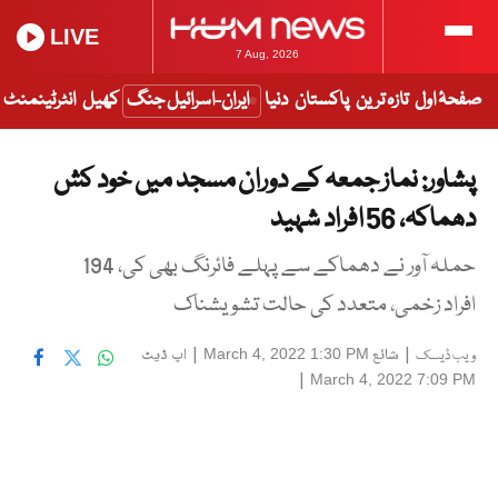
LIVE
7 Aug, 2026
صفحۂ اول
تازہ ترین
پاکستان
دنیا
ایران-اسرائیل جنگ
کھیل
انٹرٹینمنٹ
پشاور: نماز جمعہ کے دوران مسجد میں خود کش
دھماکہ، 56 افراد شہید
حملہ آور نے دھماکے سے پہلے فائرنگ بھی کی، 194
افراد زخمی، متعدد کی حالت تشویشناک
|
شائع
|
اپ ڈیٹ
March 4, 2022 1:30 PM
ویب ڈیسک
|
March 4, 2022 7:09 PM