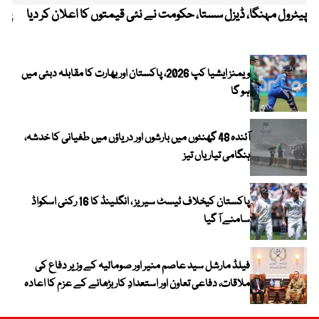
پیٹرول مہنگا، ڈیزل سستا، حکومت نے نئی قیمتوں کا اعلان کر دیا
پنج
ویمنز ایشیا کپ 2026، پاکستان اور بھارت کا مقابلہ دبئی میں
ہو گا
آئندہ 48 گھنٹوں میں بارشوں اور دریاؤں میں طغیانی کا خدشہ،
ہنگامی تیاریاں تیز
پاکستان کیخلاف ٹیسٹ سیریز ، انگلینڈ کا 16 رکنی اسکواڈ
سامنے آ گیا
فیلڈ مارشل سید عاصم منیر اور صومالیہ کے وزیر دفاع کی
ملاقات، دفاعی تعاون اور استعدادِ کار بڑھانے کے عزم کا اعادہ