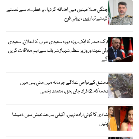
جنگی صلاحیتوں میں اضافہ کر دیا ، ہر خطرے سے نمٹنے
کیلئے تیار ہیں ، ایرانی فوج
ترک صدر کا ایک روزہ دورہ سعودی عرب کا اعلان، سعودی
ولی عہد اور وزیراعظم شہباز شریف سے اہم ملاقات کریں
گے
دمشق کے نواحی علاقے جرمانہ میں منی بس میں
دھماکہ، 2 افراد جاں بحق، متعدد زخمی
شادی کا کوئی ارادہ نہیں، اکیلی بے حد خوش ہوں، امیشا
پٹیل