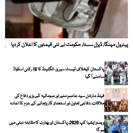
پیٹرول مہنگا، ڈیزل سستا، حکومت نے نئی قیمتوں کا اعلان کر دیا
پنج
پاکستان کیخلاف ٹیسٹ سیریز ، انگلینڈ کا 16 رکنی اسکواڈ
سامنے آ گیا
فیلڈ مارشل سید عاصم منیر اور صومالیہ کے وزیر دفاع کی
ملاقات، دفاعی تعاون اور استعدادِ کار بڑھانے کے عزم کا اعادہ
ویمنز ایشیا کپ 2026، پاکستان اور بھارت کا مقابلہ دبئی میں
ہو گا