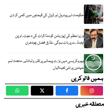
حکومت نے پیٹرول اور ڈیزل کی قیمتوں میں کمی کر دی
وزیراعظم کی اپوزیشن کو مذاکرات کی دعوت، اوپن
ایجنڈے پر بات ہوگی، طارق فضل چودھری
بیوروکریسی میں بڑے پیمانے پر تقرر و تبادلے، متعدد اہم
عہدوں پر نئی تعیناتیاں
ہمیں فالو کریں
WhatsApp
Twitter
Facebook
Faceboo
متعلقہ خبریں