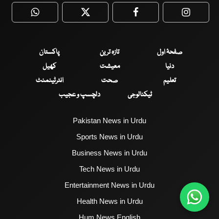
WhatsApp
Twitter
Facebook
Faceboo
صفحۂ اول
تازہ ترین
پاکستان
دنیا
معیشت
کھیل
تعلیم
صحت
انٹرٹینمنٹ
ٹیکنالوجی
دلچسپ و عجیب
Pakistan News in Urdu
Sports News in Urdu
Business News in Urdu
Tech News in Urdu
Entertainment News in Urdu
Health News in Urdu
Hum News English