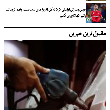
جوس بٹلر ٹی ٹوئنٹی کرکٹ کی تاریخ میں سب سے زیادہ رنز بنانے
والے کھلاڑی بن گئے
مقبول ترین خبریں