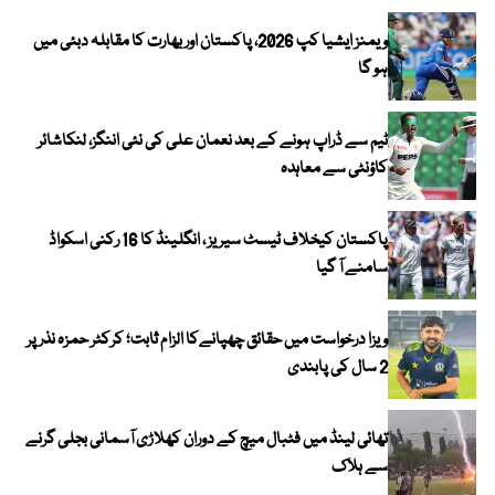
ویمنز ایشیا کپ 2026، پاکستان اور بھارت کا مقابلہ دبئی میں
ہو گا
ٹیم سے ڈراپ ہونے کے بعد نعمان علی کی نئی اننگز، لنکاشائر
کاؤنٹی سے معاہدہ
پاکستان کیخلاف ٹیسٹ سیریز ، انگلینڈ کا 16 رکنی اسکواڈ
سامنے آ گیا
ویزا درخواست میں حقائق چھپانےکا الزام ثابت؛ کرکٹر حمزہ نذر پر
2 سال کی پابندی
تھائی لینڈ میں فٹبال میچ کے دوران کھلاڑی آسمانی بجلی گرنے
سے ہلاک