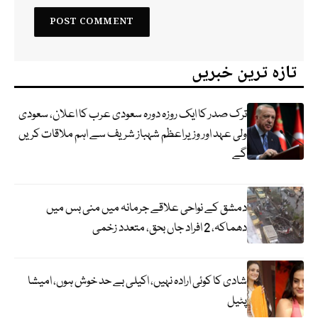
تازہ ترین خبریں
ترک صدر کا ایک روزہ دورہ سعودی عرب کا اعلان، سعودی
ولی عہد اور وزیراعظم شہباز شریف سے اہم ملاقات کریں
گے
دمشق کے نواحی علاقے جرمانہ میں منی بس میں
دھماکہ، 2 افراد جاں بحق، متعدد زخمی
شادی کا کوئی ارادہ نہیں، اکیلی بے حد خوش ہوں، امیشا
پٹیل