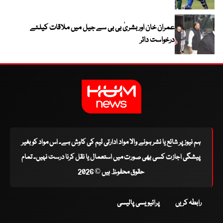
عمران خان اور بشریٰ بی بی سے جیل میں ملاقات کیلئے
درخواست دائر
ہم نیوز پر شائع یا نشر ہونے والا مواد ادارتی ٹیم کی کاوش ہے۔ اس مواد کو بغیر
پیشگی اجازت کسی بھی صورت میں استعمال یا نقل کرنا درست نہیں۔ تمام
حقوق محفوظ ہیں © 2026
رابطہ کریں
پرائیویسی پالیسی