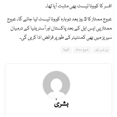
افسر کا کورونا ٹیسٹ بھی مثبت آیا تھا۔
عروج ممتاز کا 3 روز بعد دوبارہ کورونا ٹیسٹ لیا جائے گا۔ عروج
ممتاز پی ایس ایل کے بعد پاکستان اور آسٹریلیا کے درمیان
سیریز میں بھی کمنٹیٹر کے طور پر فرائض ادا کریں گی۔
پی ایس ایل
عروج ممتاز
کورونا
بشریٰ