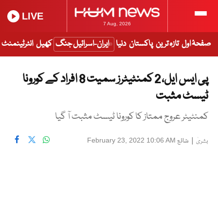
LIVE
7 Aug, 2026
صفحۂ اول
تازہ ترین
پاکستان
دنیا
ایران-اسرائیل جنگ
کھیل
انٹرٹینمنٹ
پی ایس ایل، 2 کمنٹیٹرز سمیت 8 افراد کے کورونا
ٹیسٹ مثبت
کمنٹیٹر عروج ممتاز کا کورونا ٹیسٹ مثبت آ گیا
|
شائع
February 23, 2022 10:06 AM
بشریٰ