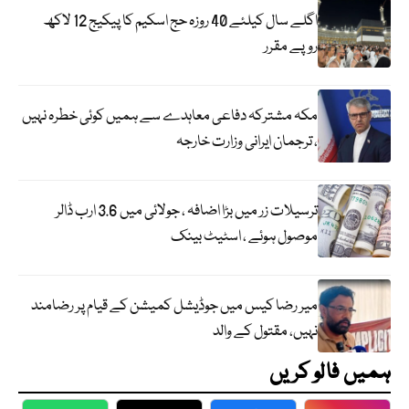
اگلے سال کیلئے 40 روزہ حج اسکیم کا پیکیج 12 لاکھ
روپے مقرر
مکہ مشترکہ دفاعی معاہدے سے ہمیں کوئی خطرہ نہیں
، ترجمان ایرانی وزارت خارجہ
ترسیلات زر میں بڑا اضافہ ، جولائی میں 3.6 ارب ڈالر
موصول ہوئے ، اسٹیٹ بینک
میر رضا کیس میں جوڈیشل کمیشن کے قیام پر رضامند
نہیں، مقتول کے والد
ہمیں فالو کریں