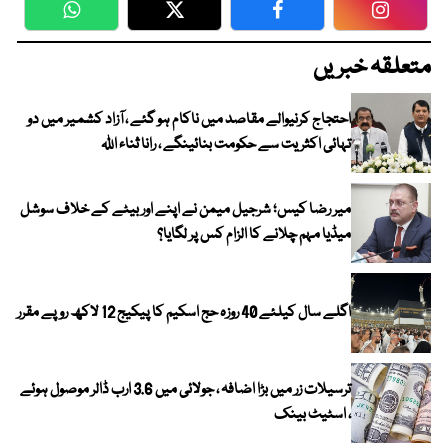
WhatsApp
Twitter
Facebook
Faceboo
متعلقہ خبریں
احتجاج کرنیوالے مقاصد میں ناکام ہو گئے ، آزاد کشمیر میں دو
تہائی اکثریت سے حکومت بنائینگے ، رانا ثناء اللہ
میر رضا کیس؛ شرجیل میمن نے اپنے اور بیٹے کے خلاف سوشل
میڈیا مہم چلانے کا الزام کس پر لگایا؟
اگلے سال کیلئے 40 روزہ حج اسکیم کا پیکیج 12 لاکھ روپے مقرر
ترسیلات زر میں بڑا اضافہ ، جولائی میں 3.6 ارب ڈالر موصول ہوئے
، اسٹیٹ بینک