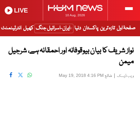
LIVE
10 Aug, 2026
صفحۂ اول
تازہ ترین
پاکستان
دنیا
ایران-اسرائیل جنگ
کھیل
انٹرٹینمنٹ
نواز شریف کا بیان بیوقوفانہ اور احمقانہ ہے، شرجیل
میمن
|
شائع
May 19, 2018 4:16 PM
ویب ڈیسک