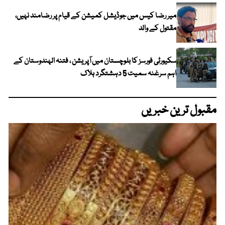
میر رضا کیس میں جوڈیشل کمیشن کے قیام پر رضامند نہیں،
مقتول کے والد
سکیورٹی فورسز کا بلوچستان میں آپریشن ، فتنہ الہندوستان کے
اہم سرغنہ سمیت 5 دہشتگرد ہلاک
مقبول ترین خبریں