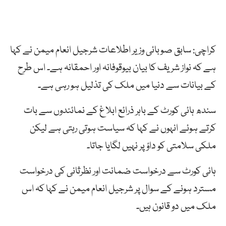
کراچی: سابق صوبائی وزیر اطلاعات شرجیل انعام میمن نے کہا
ہے کہ نواز شریف کا بیان بیوقوفانہ اور احمقانہ ہے۔ اس طرح
کے بیانات سے دنیا میں ملک کی تذلیل ہو رہی ہے۔
سندھ ہائی کورٹ کے باہر ذرائع ابلاغ کے نمائندوں سے بات
کرتے ہوئے انہوں نے کہا کہ سیاست ہوتی رہتی ہے لیکن
ملکی سلامتی کو داؤ پر نہیں لگایا جاتا۔
ہائی کورٹ سے درخواست ضمانت اور نظرثانی کی درخواست
مسترد ہونے کے سوال پر شرجیل انعام میمن نے کہا کہ اس
ملک میں دو قانون ہیں۔