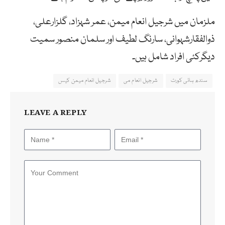
ملزمان میں شرجیل انعام میمن، عمر شہزاد، گلزارعلی،
ذوالفقارشہوانی، سارنگ لطیف اور سلمان منصور سمیت
دیگرکئی افراد شامل ہیں۔
سندھ ہائی کورٹ
شرجیل انعام می
شرجیل انعام میمن کیس
LEAVE A REPLY