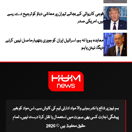
فوجی کارروائی کے بجائے تہران پر معاشی دباؤ کو ترجیح دے رہے
ہیں، امریکی صدر
معاہدہ ہو یا نہ ہو، اسرائیل ایران کو جوہری ہتھیارحاصل نہیں کرنے
دیگا، نیتن یاہو
ہم نیوز پر شائع یا نشر ہونے والا مواد ادارتی ٹیم کی کاوش ہے۔ اس مواد کو بغیر
پیشگی اجازت کسی بھی صورت میں استعمال یا نقل کرنا درست نہیں۔ تمام
حقوق محفوظ ہیں © 2026