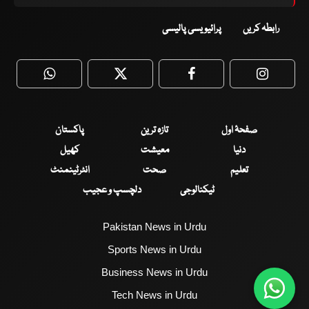
رابطہ کریں
پرائیویسی پالیسی
WhatsApp
Twitter
Facebook
Faceboo
صفحۂ اول
تازہ ترین
پاکستان
دنیا
معیشت
کھیل
تعلیم
صحت
انٹرٹینمنٹ
ٹیکنالوجی
دلچسپ و عجیب
Pakistan News in Urdu
Sports News in Urdu
Business News in Urdu
Tech News in Urdu