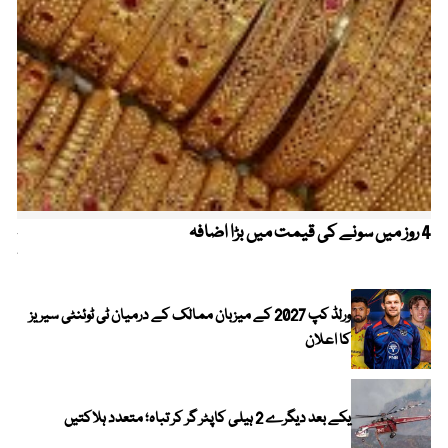
4 روز میں سونے کی قیمت میں بڑا اضافہ
خیب
کیا
ورلڈ کپ 2027 کے میزبان ممالک کے درمیان ٹی ٹوئنٹی سیریز
کا اعلان
یکے بعد دیگرے 2 ہیلی کاپٹر گر کر تباہ؛ متعدد ہلاکتیں