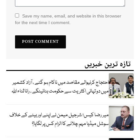
Save my name, email, and website in this browser
for the next time I comment.
تازہ ترین خبریں
احتجاج کرنیوالے مقاصد میں ناکام ہو گئے ، آزاد کشمیر
میں دو تہائی اکثریت سے حکومت بنائینگے ، رانا ثناء اللہ
میر رضا کیس؛ شرجیل میمن نے اپنے اور بیٹے کے خلاف
سوشل میڈیا مہم چلانے کا الزام کس پر لگایا؟