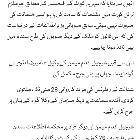
انہوں نے بتایا کہ سپریم کورٹ کے فیصلے کے مطابق جو ملزم
ٹرائل کورٹ میں مقدمات کا سامنا کر رہا ہو اسے ضمانت کی
ضرورت نہیں ہوتی۔ سابق صوبائی وزیراطلاعات نے درخواست
کی کہ اس قانون کو ملک کے دیگر صوبوں کی طرح سندھ میں
بھی نافذ ہونا چاہیے۔
اس سے قبل شرجیل انعام میمن کے وکیل عامر رضا نقوی نے
گواہ زینت جہاں پر اپنی جرح مکمل کی۔
عدالت نے ریفرنس کی مزید کارروائی 26 مئی تک ملتوی
کردی، آئندہ سماعت پر دیگر ملزمان کے وکلا گواہ کے بیان پر
جرح کریں گے۔
شرجیل انعام میمن اور دیگر افراد پر محکمہ اطلاعات سندھ
میں پانچ ارب 76 کروڑ روپے کی کرپشن کا الزام ہے۔