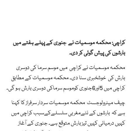
کراچی: محکمہ موسمیات نے جنوری کے پہلے ہفتے میں
بارشوں کی پیش گوئی کر دی۔
محکمہ موسمیات نے کراچی میں موسم سرما کی دوسری
بارش کی خوشخبری سنا دی۔ محکمہ موسمیات کے مطابق
کراچی میں 5اور6جنوری کوموسم سرماکی دوسری بارش ہو گی۔
چیف میٹرولوجسٹ محکمہ موسمیات سردار سرفراز کا کہنا
ہے کہ بارشوں کے نئےمغربی سلسلےکےسبب کراچی میں
کہیں درمیانی کہیں تیزبارش متوقع ہے۔ جنوری کے آغاز