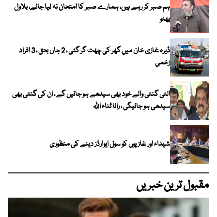
ہم صبر کر رہے ہیں، ہمارے صبر کا امتحان نہ لیا جائے، بلاول
بھٹو
ڈیرہ غازی خان میں گھر کی چھت گر گئی ، 2 جاں بحق ، 3 افراد
زخمی
الٹی گنتی والے خود بھی سیدھے ہو جائیں گے ، ان کی گنتی بھی
سیدھی ہو جائیگی ، رانا ثناء اللہ
شہداء اور غازیوں کو سول ایوارڈز دینے کی منظوری
مقبول ترین خبریں