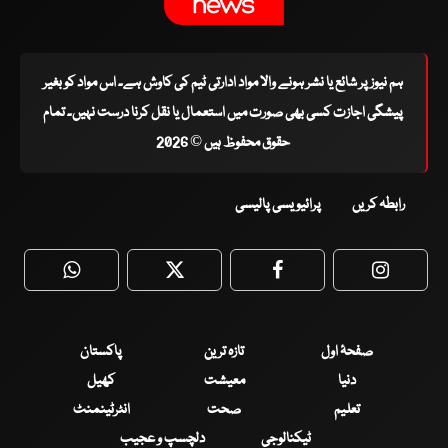
ہم نیوز پر شائع یا نشر ہونے والا مواد ادارتی ٹیم کی کاوش ہے۔ اس مواد کو بغیر
پیشگی اجازت کسی بھی صورت میں استعمال یا نقل کرنا درست نہیں۔ تمام
حقوق محفوظ ہیں © 2026
رابطہ کریں
پرائیویسی پالیسی
WhatsApp
Twitter
Facebook
Faceboo
صفحۂ اول
تازہ ترین
پاکستان
دنیا
معیشت
کھیل
تعلیم
صحت
انٹرٹینمنٹ
ٹیکنالوجی
دلچسپ و عجیب