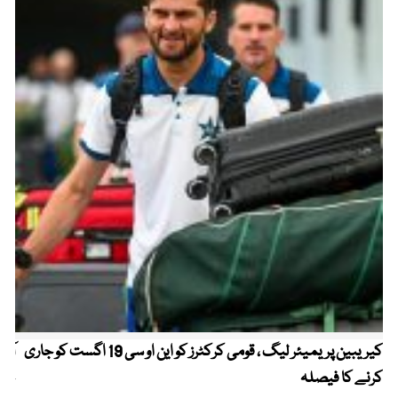
کیریبین پریمیئر لیگ ، قومی کرکٹرز کو این او سی 19 اگست کو جاری
آز
کرنے کا فیصلہ
چھی