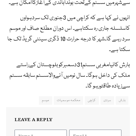
سےشہرمیں سسٹم کےتحت بونداباندی کےآغازکاامکان ہے۔
انہوں نے کہا ہے کہ کراچی میں 3جنوری تک سردہواوں
کاسلسلہ جاری رہ سکتاہے۔ اس دوران مطلع صاف اور موسم
سرد رہے گا۔شہر کا درجہ حرارت 10 ڈگری سینٹی گریڈ تک جا
سکتا ہے۔
بارش کانیامغربی سسٹم31دسمبرکوبلوچستان کےراستے
ملک کی داخل ہوگا۔ سال نومیں آنےوالاسسٹم سابقہ سسٹم
سےزیادہ طاقتورہو گا۔
بارش
سردی
کراچی
محکمہ موسمیات
موسم
LEAVE A REPLY