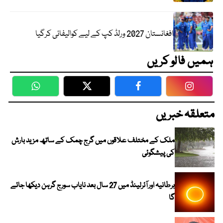
افغانستان 2027 ورلڈ کپ کے لیے کوالیفائی کرگیا
ہمیں فالو کریں
WhatsApp
Twitter
Facebook
Faceboo
متعلقہ خبریں
ملک کے مختلف علاقوں میں گرج چمک کے ساتھ مزید بارش
کی پیشگوئی
برطانیہ اور آئرلینڈ میں 27 سال بعد نایاب سورج گرہن دیکھا جائے
گا