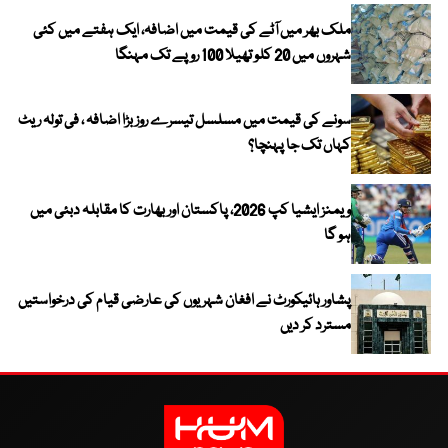
ملک بھر میں آٹے کی قیمت میں اضافہ، ایک ہفتے میں کئی
شہروں میں 20 کلو تھیلا 100 روپے تک مہنگا
سونے کی قیمت میں مسلسل تیسرے روز بڑا اضافہ ، فی تولہ ریٹ
کہاں تک جا پہنچا؟
ویمنز ایشیا کپ 2026، پاکستان اور بھارت کا مقابلہ دبئی میں
ہو گا
پشاور ہائیکورٹ نے افغان شہریوں کی عارضی قیام کی درخواستیں
مسترد کر دیں