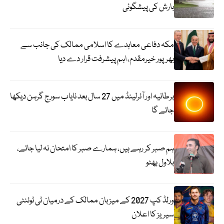
بارش کی پیشگوئی
مکہ دفاعی معاہدے کا اسلامی ممالک کی جانب سے
بھرپور خیرمقدم، اہم پیشرفت قرار دے دیا
برطانیہ اور آئرلینڈ میں 27 سال بعد نایاب سورج گرہن دیکھا
جائے گا
ہم صبر کر رہے ہیں، ہمارے صبر کا امتحان نہ لیا جائے،
بلاول بھٹو
ورلڈ کپ 2027 کے میزبان ممالک کے درمیان ٹی ٹوئنٹی
سیریز کا اعلان