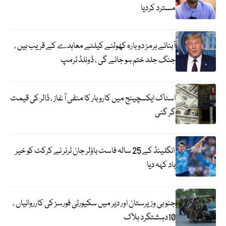
مسترد کردیا
آبنائے ہرمز دوبارہ کھولنے کیلئے معاہدے کے قریب ہیں ،
جنگ جلد ختم ہو جائے گی ، ڈونلڈ ٹرمپ
اسٹاک ایکسچینج میں کاروبار کا منفی آغاز ، ڈالر کی قیمت
گر گئی
انگلینڈ کے 25 سالہ فاسٹ باؤلر جان ٹرنر نے کرکٹ کو خیر
باد کہہ دیا
جنوبی وزیرستان اور دیر میں سکیورٹی فورسز کی کارروائیاں ،
10دہشتگرد ہلاک