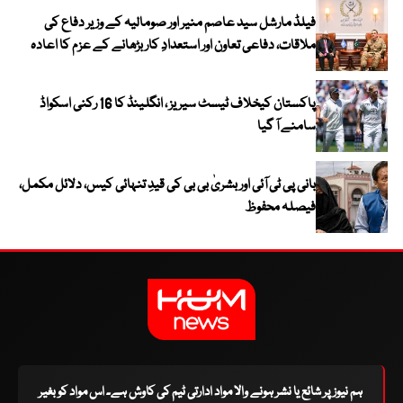
فیلڈ مارشل سید عاصم منیر اور صومالیہ کے وزیر دفاع کی
ملاقات، دفاعی تعاون اور استعدادِ کار بڑھانے کے عزم کا اعادہ
پاکستان کیخلاف ٹیسٹ سیریز ، انگلینڈ کا 16 رکنی اسکواڈ
سامنے آ گیا
بانی پی ٹی آئی اور بشریٰ بی بی کی قیدِ تنہائی کیس، دلائل مکمل،
فیصلہ محفوظ
ہم نیوز پر شائع یا نشر ہونے والا مواد ادارتی ٹیم کی کاوش ہے۔ اس مواد کو بغیر