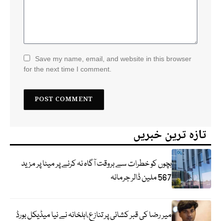
Save my name, email, and website in this browser
for the next time I comment.
تازہ ترین خبریں
بچوں کو خطرات سے بروقت آگاہ نہ کرنے پر میٹا پر مزید
567 ملین ڈالر جرمانہ
میر رضا کی قبر کشائی پر تنازع،اہلخانہ نے نیا میڈیکل بورڈ