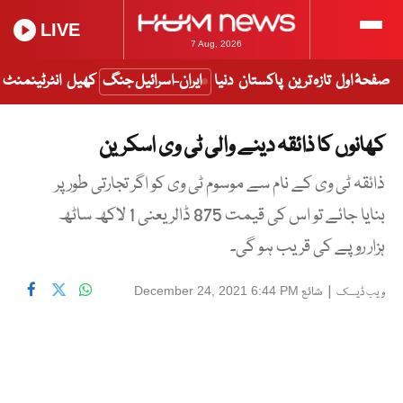
LIVE
7 Aug, 2026
صفحۂ اول
تازہ ترین
پاکستان
دنیا
ایران-اسرائیل جنگ
کھیل
انٹرٹینمنٹ
کھانوں کا ذائقہ دینے والی ٹی وی اسکرین
ذائقہ ٹی وی کے نام سے موسوم ٹی وی کو اگر تجارتی طور پر
بنایا جائے تو اس کی قیمت 875 ڈالر یعنی 1 لاکھ ساٹھ
ہزار روپے کی قریب ہو گی۔
|
شائع
December 24, 2021 6:44 PM
ویب ڈیسک