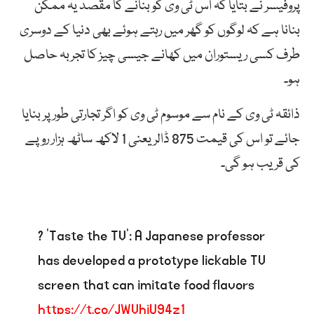
پروفیسر نے بتایا کہ اس ٹی وی کو بنانے کا مقصد یہ ممکن
بنانا ہے کہ لوگوں کو گھر میں رہتے ہوئے بھی دنیا کے دوسری
طرف کسی ریستوران میں کھانے جیسی چیز کا تجربہ حاصل
ہو۔
ذائقہ ٹی وی کے نام سے موسوم ٹی وی کو اگر تجارتی طور پر بنایا
جائے تو اس کی قیمت 875 ڈالر یعنی 1 لاکھ ساٹھ ہزار روپے
کی قریب ہو گی۔
? ‘Taste the TV’: A Japanese professor
has developed a prototype lickable TV
screen that can imitate food flavors
https://t.co/JWVhiU94z1