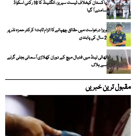
پاکستان کیخلاف ٹیسٹ سیریز ، انگلینڈ کا 16 رکنی اسکواڈ
سامنے آ گیا
ویزا درخواست میں حقائق چھپانےکا الزام ثابت؛ کرکٹر حمزہ نذر پر
2 سال کی پابندی
تھائی لینڈ میں فٹبال میچ کے دوران کھلاڑی آسمانی بجلی گرنے
سے ہلاک
مقبول ترین خبریں