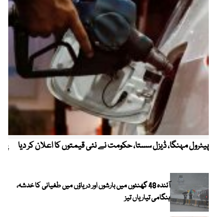
پیٹرول مہنگا، ڈیزل سستا، حکومت نے نئی قیمتوں کا اعلان کر دیا
پنج
آئندہ 48 گھنٹوں میں بارشوں اور دریاؤں میں طغیانی کا خدشہ،
ہنگامی تیاریاں تیز