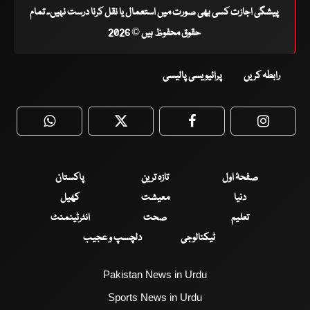
پیشگی اجازت کسی بھی صورت میں استعمال یا نقل کرنا درست نہیں۔ تمام
حقوق محفوظ ہیں © 2026
رابطہ کریں
پرائیویسی پالیسی
WhatsApp
Twitter
Facebook
Faceboo
صفحۂ اول
تازہ ترین
پاکستان
دنیا
معیشت
کھیل
تعلیم
صحت
انٹرٹینمنٹ
ٹیکنالوجی
دلچسپ و عجیب
Pakistan News in Urdu
Sports News in Urdu