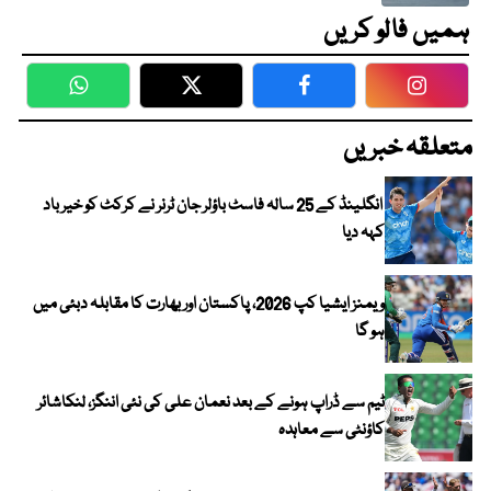
ہمیں فالو کریں
WhatsApp
Twitter
Facebook
Faceboo
متعلقہ خبریں
انگلینڈ کے 25 سالہ فاسٹ باؤلر جان ٹرنر نے کرکٹ کو خیر باد
کہہ دیا
ویمنز ایشیا کپ 2026، پاکستان اور بھارت کا مقابلہ دبئی میں
ہو گا
ٹیم سے ڈراپ ہونے کے بعد نعمان علی کی نئی اننگز، لنکاشائر
کاؤنٹی سے معاہدہ