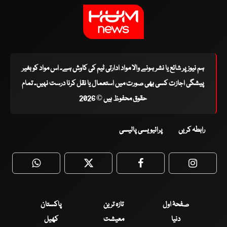
ہم نیوز پر شائع یا نشر ہونے والا مواد ادارتی ٹیم کی کاوش ہے۔ اس مواد کو بغیر
پیشگی اجازت کسی بھی صورت میں استعمال یا نقل کرنا درست نہیں۔ تمام
حقوق محفوظ ہیں © 2026
رابطہ کریں
پرائیویسی پالیسی
WhatsApp
Twitter
Facebook
Faceboo
صفحۂ اول
تازہ ترین
پاکستان
دنیا
معیشت
کھیل