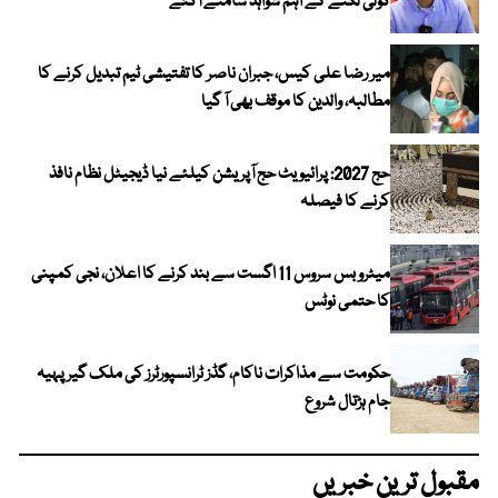
گولی لگنے کے اہم شواہد سامنے آگئے
میر رضا علی کیس، جبران ناصر کا تفتیشی ٹیم تبدیل کرنے کا
مطالبہ، والدین کا موقف بھی آ گیا
حج 2027: پرائیویٹ حج آپریشن کیلئے نیا ڈیجیٹل نظام نافذ
کرنے کا فیصلہ
میٹرو بس سروس 11 اگست سے بند کرنے کا اعلان، نجی کمپنی
کا حتمی نوٹس
حکومت سے مذاکرات ناکام، گڈز ٹرانسپورٹرز کی ملک گیر پہیہ
جام ہڑتال شروع
مقبول ترین خبریں