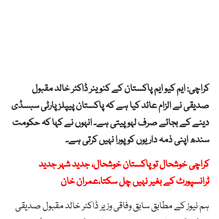
کراچی: ایم کیو ایم پاکستان کے کنوینر ڈاکٹر خالد مقبول
صدیقی نے الزام عائد کیا ہے کہ پاکستان پیپلزپارٹی سبسڈی
دینے کے بجائے صرف لہو پیتی ہے۔ انہوں نے کہا کہ حکومت
سندھ اپنی ذمہ داریوں کو پورا نہیں کرتی ہے۔
کراچی خوشحال تو پاکستان خوشحال، جدید شہر جدید
ٹرانسپورٹ کے بغیر نہیں چل سکتا،عمران خان
ہم نیوز کے مطابق سابق وفاقی وزیر ڈاکٹر خالد مقبول صدیقی