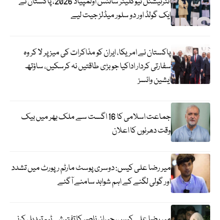
انٹرنیشنل نیوکلیئر سائنس اولمپیاڈ 2026، پاکستان نے
ایک گولڈ اور دو سلور میڈلز جیت لیے
پاکستان نے امریکا، ایران کو مذاکرات کی میز پر لا کر وہ
سفارتی کردار اداکیا جو بڑی طاقتیں نہ کرسکیں، ساؤتھ
ایشین وائسز
جماعت اسلامی کا 16 اگست سے ملک بھر میں بیک
وقت دھرنوں کا اعلان
میر رضا علی کیس: دوسری پوسٹ مارٹم رپورٹ میں تشدد
اور گولی لگنے کے اہم شواہد سامنے آگئے
میر رضا علی کیس، جبران ناصر کا تفتیشی ٹیم تبدیل کرنے