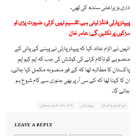
داری وزیراعلیٰ سندھ کی تھی۔
پیپلزپارٹی فنڈز لیتی ہے، تقسیم نہیں کرتی، ضرورت پڑی تو
سڑکوں پر نکلیں گے: عامر خان
انہوں نے الزام عائد کیا کہ پیپلزپارٹی نے پینے کے پانی کے
منصوبے کو ناکام کرنے کی کوشش کی جب کہ ایم کیو ایم
پاکستان کا مطالبہ تھا کہ کے فور منصوبہ مکمل کیا جائے۔
ان کا کہنا تھا کہ کے سی آر پر بھی جنوری سے کام شروع ہو
جائے گا۔
ایم کیو ایم پاکستان
پیپلزپارٹی
ڈاکٹر خالد مقبول صدیقی
LEAVE A REPLY