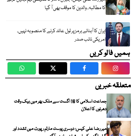
کا مطالبہ، والدین کا موقف بھی آ گیا
ایران کا آبنائے ہرمز پر ٹول عائد کرنے کا منصوبہ نہیں،
امریکی نائب صدر
ہمیں فالو کریں
WhatsApp
Twitter
Facebook
Faceboo
متعلقہ خبریں
جماعت اسلامی کا 16 اگست سے ملک بھر میں بیک وقت
دھرنوں کا اعلان
میر رضا علی کیس: دوسری پوسٹ مارٹم رپورٹ میں تشدد اور