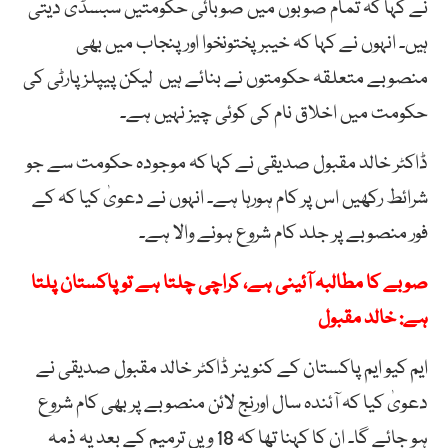
نے کہا کہ تمام صوبوں میں صوبائی حکومتیں سبسڈی دیتی
ہیں۔ انہوں نے کہا کہ خیبر پختونخوا اور پنجاب میں بھی
منصوبے متعلقہ حکومتوں نے بنائے ہیں لیکن پیپلزپارٹی کی
حکومت میں اخلاق نام کی کوئی چیز نہیں ہے۔
ڈاکٹر خالد مقبول صدیقی نے کہا کہ موجودہ حکومت سے جو
شرائط رکھیں اس پر کام ہورہا ہے۔ انہوں نے دعویٰ کیا کہ کے
فور منصوبے پر جلد کام شروع ہونے والا ہے۔
صوبے کا مطالبہ آئینی ہے، کراچی چلتا ہے تو پاکستان پلتا
ہے: خالد مقبول
ایم کیو ایم پاکستان کے کنوینر ڈاکٹر خالد مقبول صدیقی نے
دعویٰ کیا کہ آئندہ سال اورنج لائن منصوبے پر بھی کام شروع
ہو جائے گا۔ ان کا کہنا تھا کہ 18 ویں ترمیم کے بعد یہ ذمہ