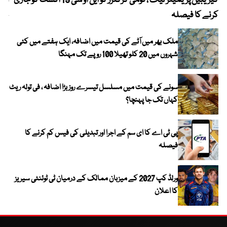
کیریبین پریمیئر لیگ ، قومی کرکٹرز کو این او سی 19 اگست کو جاری
آز
کرنے کا فیصلہ
چھی
ملک بھر میں آٹے کی قیمت میں اضافہ، ایک ہفتے میں کئی
شہروں میں 20 کلو تھیلا 100 روپے تک مہنگا
سونے کی قیمت میں مسلسل تیسرے روز بڑا اضافہ ، فی تولہ ریٹ
کہاں تک جا پہنچا؟
پی ٹی اے کا ای سم کے اجرا اور تبدیلی کی فیس کم کرنے کا
فیصلہ
ورلڈ کپ 2027 کے میزبان ممالک کے درمیان ٹی ٹوئنٹی سیریز
کا اعلان