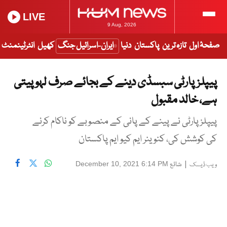
LIVE
9 Aug, 2026
صفحۂ اول
تازہ ترین
پاکستان
دنیا
ایران-اسرائیل جنگ
کھیل
انٹرٹینمنٹ
پیپلزپارٹی سبسڈی دینے کے بجائے صرف لہو پیتی
ہے، خالد مقبول
پیپلزپارٹی نے پینے کے پانی کے منصوبے کو ناکام کرنے
کی کوشش کی، کنوینر ایم کیو ایم پاکستان
|
شائع
December 10, 2021 6:14 PM
ویب ڈیسک