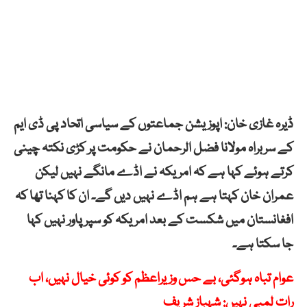
ڈیرہ غازی خان: اپوزیشن جماعتوں کے سیاسی اتحاد پی ڈی ایم
کے سربراہ مولانا فضل الرحمان نے حکومت پر کڑی نکتہ چینی
کرتے ہوئے کہا ہے کہ امریکہ نے اڈے مانگے نہیں لیکن
عمران خان کہتا ہے ہم اڈے نہیں دیں گے۔ ان کا کہنا تھا کہ
افغانستان میں شکست کے بعد امریکہ کو سپر پاور نہیں کہا
جا سکتا ہے۔
عوام تباہ ہوگئی، بے حس وزیراعظم کو کوئی خیال نہیں، اب
رات لمبی نہیں: شہباز شریف