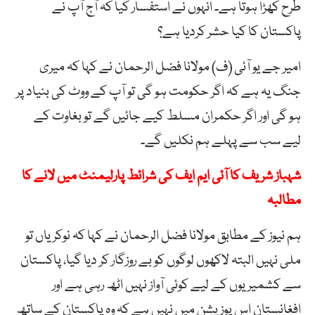
طرح کھڑا ہوتا ہے۔ انہوں نے استفسار کیا کہ آج آپ نے
پاکستان کا کیا حشر کردیا ہے؟
امیر جے یو آئی (ف) مولانا فضل الرحمان نے کہا کہ میری
جنگ یہ ہے کہ اگر حکومت ہو گی تو آپ کے ووٹ کی بنیاد پر
ہو گی اور اگر حکمران مسلط کیے جائیں گے تو بغاوت کے
لیے سب سے پہلے ہم نکلیں گے۔
شہباز شریف کا آئی ایم ایف کی شرائط پارلیمنٹ میں لانے کا
مطالبہ
ہم نیوز کے مطابق مولانا فضل الرحمان نے کہا کہ نوکریاں تو
ملی نہیں البتہ لاکھوں لوگوں کو بے روزگار کر دیا گیا، پاکستان
سے کشمیریوں کے لیے کوئی آواز نہیں اٹھ رہی ہے اور
افغانستان اس پوزیشن میں نہیں ہے کہ وہ پاکستان کے ساتھ