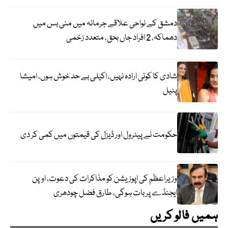
دمشق کے نواحی علاقے جرمانہ میں منی بس میں
دھماکہ، 2 افراد جاں بحق، متعدد زخمی
شادی کا کوئی ارادہ نہیں، اکیلی بے حد خوش ہوں، امیشا
پٹیل
حکومت نے پیٹرول اور ڈیزل کی قیمتوں میں کمی کر دی
وزیراعظم کی اپوزیشن کو مذاکرات کی دعوت، اوپن
ایجنڈے پر بات ہوگی، طارق فضل چودھری
ہمیں فالو کریں