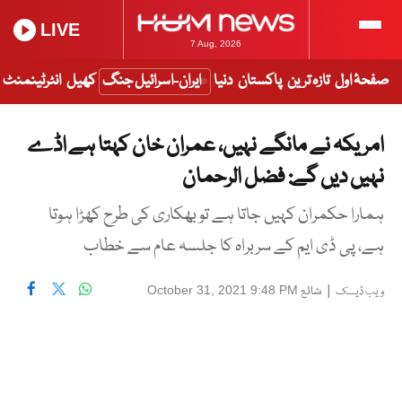
LIVE
7 Aug, 2026
صفحۂ اول
تازہ ترین
پاکستان
دنیا
ایران-اسرائیل جنگ
کھیل
انٹرٹینمنٹ
امریکہ نے مانگے نہیں، عمران خان کہتا ہے اڈے
نہیں دیں گے: فضل الرحمان
ہمارا حکمران کہیں جاتا ہے تو بھکاری کی طرح کھڑا ہوتا
ہے، پی ڈی ایم کے سربراہ کا جلسہ عام سے خطاب
|
شائع
October 31, 2021 9:48 PM
ویب ڈیسک