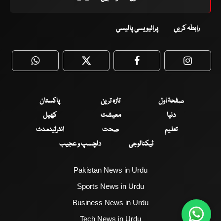
رابطہ کریں
پرائیویسی پالیسی
WhatsApp
Twitter
Facebook
Faceboo
صفحۂ اول
تازہ ترین
پاکستان
دنیا
معیشت
کھیل
تعلیم
صحت
انٹرٹینمنٹ
ٹیکنالوجی
دلچسپ و عجیب
Pakistan News in Urdu
Sports News in Urdu
Business News in Urdu
Tech News in Urdu