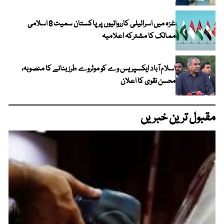
غزہ میں اسرائیلی کارروائیوں پر پاکستان سمیت 8 اسلامی
ممالک کا مشترکہ اعلامیہ
اسلام آباد ایکسپریس وے کو موٹروے طرز بنانے کا منصوبہ،
محسن نقوی کا اعلان
مقبول ترین خبریں