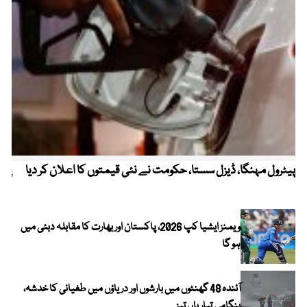
پیٹرول مہنگا، ڈیزل سستا، حکومت نے نئی قیمتوں کا اعلان کر دیا
پنج
ویمنز ایشیا کپ 2026، پاکستان اور بھارت کا مقابلہ دبئی میں
ہو گا
آئندہ 48 گھنٹوں میں بارشوں اور دریاؤں میں طغیانی کا خدشہ،
ہنگامی تیاریاں تیز