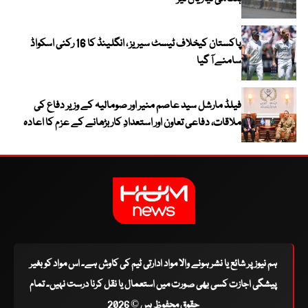
پاکستان کیخلاف ٹیسٹ سیریز ، انگلینڈ کا 16 رکنی اسکواڈ
سامنے آ گیا
فیلڈ مارشل سید عاصم منیر اور صومالیہ کے وزیر دفاع کی
ملاقات، دفاعی تعاون اور استعدادِ کار بڑھانے کے عزم کا اعادہ
ہم نیوز پر شائع یا نشر ہونے والا مواد ادارتی ٹیم کی کاوش ہے۔ اس مواد کو بغیر
پیشگی اجازت کسی بھی صورت میں استعمال یا نقل کرنا درست نہیں۔ تمام
حقوق محفوظ ہیں © 2026