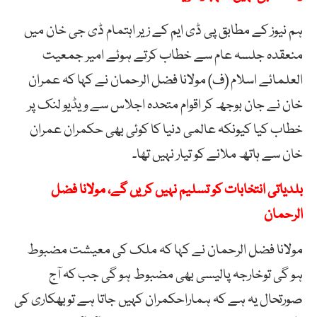
ہم نیوز کے مطابق پی ڈی ایم کے زیر اہتمام ڈی جی خان میں
منعقدہ جلسہ عام سے خطاب کرتے ہوئے امیر جمعیت
العلمائے اسلام (ف) مولانا فضل الرحمان نے کہا کہ عمران
خان نے جان بوجھ کر اقوام متحدہ اجلاس سے ویڈیو لنک پر
خطاب کیا کیونکہ عالمی دنیا کا کوئی بھی حکمران عمران
خان سے ہاتھ ملانے کو تیار نہیں تھا۔
بلدیاتی انتخابات کو تسلیم نہیں کریں گے، مولانا فضل
الرحمان
مولانا فضل الرحمان نے کہا کہ ملک کی معیشت مضبوط
ہو گی توخارجہ پالیسی بھی مضبوط ہو گی جب کہ آج
صورتحال یہ ہے کہ ہماراحکمران کہیں جاتا ہے توبھکاری کی