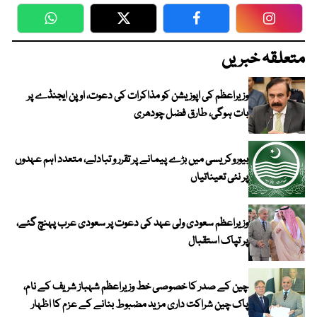
WhatsApp
Twitter
Facebook
Faceboo
متعلقہ خبریں
وزیراعظم کی اپوزیشن کو مذاکرات کی دعوت، اوپن ایجنڈے پر
بات ہوگی، طارق فضل چودھری
بیوروکریسی میں بڑے پیمانے پر تقرر و تبادلے، متعدد اہم عہدوں
پر نئی تعیناتیاں
وزیراعظم سعودی ولی عہد کی دعوت پر سعودی عرب پہنچ گئے،
پر تپاک استقبال
چین کے صدر کا خصوصی خط وزیراعظم شہباز شریف کے نام،
پاک چین شراکت داری مزید مضبوط بنانے کے عزم کا اظہار