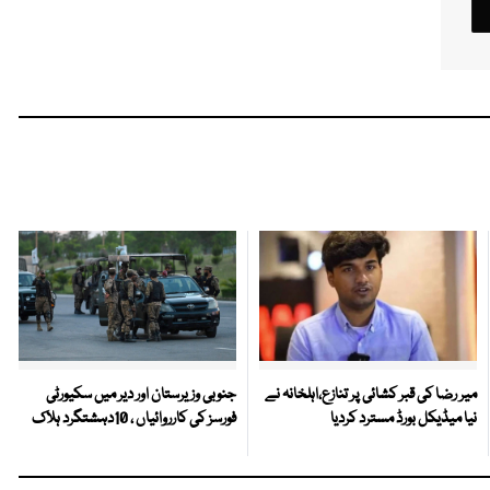
میر رضا کی قبر کشائی پر تنازع،اہلخانہ نے
جنوبی وزیرستان اور دیر میں سکیورٹی
نیا میڈیکل بورڈ مسترد کردیا
فورسز کی کارروائیاں ، 10دہشتگرد ہلاک