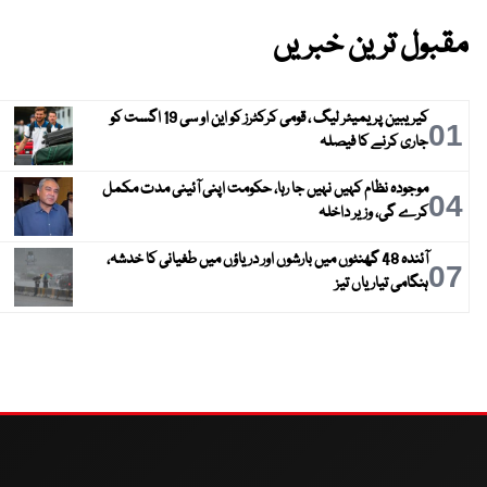
مقبول ترین خبریں
کیریبین پریمیئر لیگ ، قومی کرکٹرز کو این او سی 19 اگست کو
01
جاری کرنے کا فیصلہ
موجودہ نظام کہیں نہیں جا رہا، حکومت اپنی آئینی مدت مکمل
04
کرے گی، وزیر داخلہ
آئندہ 48 گھنٹوں میں بارشوں اور دریاؤں میں طغیانی کا خدشہ،
07
ہنگامی تیاریاں تیز