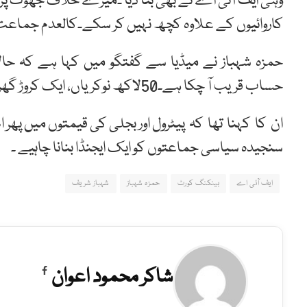
وہی ایف آئی اے نے بھی بنا دیا ۔میرے خلاف جھوٹ پر
کاروائیوں کے علاوہ کچھ نہیں کر سکے۔کالعدم جماع
حمزہ شہباز نے میڈیا سے گفتگو میں کہا ہے کہ حالا
حساب قریب آ چکا ہے۔50لاکھ نوکریاں، ایک کروڑ گھر دینے کا کا ڈرامہ بے نقاب ہو چکا ہے ،
ان کا کہنا تھا کہ پیٹرول اور بجلی کی قیمتوں میں پھر 
سنجیدہ سیاسی جماعتوں کو ایک ایجنڈا بنانا چاہیے ۔
ایف آئی اے
بینکنگ کورٹ
حمزہ شہباز
شہباز شریف
شاکر محمود اعوان
Facebook