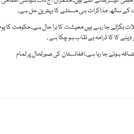
 مبنی کیسز بنائے گئے ہیں۔حکمران آج تک سیاسی انتقامی
ت کے ساتھ مذاکرات ہی مسئلے کا بہترین حل ہے۔
ت بگڑتے جا رہے ہیں معیشت کا برا حال ہے۔حکومت کا یوم
اضافہ ہونے جا رہا ہے۔افغانستان کی صورتحال پر تمام