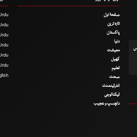
صفحۂ اول
Urdu
تازہ ترین
Urdu
پاکستان
Urdu
دنیا
Urdu
اس
معیشت
Urdu
کھیل
Urdu
تعلیم
lish
صحت
انٹرٹینمنٹ
ٹیکنالوجی
دلچسپ و عجیب