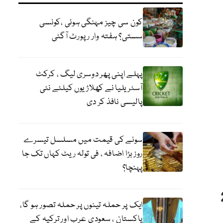
کون سی چیز مہنگی ہوئی ،کونسی
سستی؟ ہفتہ وار رپورٹ آگئی
پہلے اپنی پھر دوسری لیگ ، کرکٹ
آسٹریلیا نے کھلاڑیوں کیلئے نئی
پالیسی نافذ کر دی
سونے کی قیمت میں مسلسل تیسرے
روز بڑا اضافہ ، فی تولہ ریٹ کہاں تک جا
پہنچا؟
ف آئی اے کو 20
ایک پر حملہ تینوں پر حملہ تصور ہو گا،
پاکستان ، سعودی عرب اور ترکیہ کے