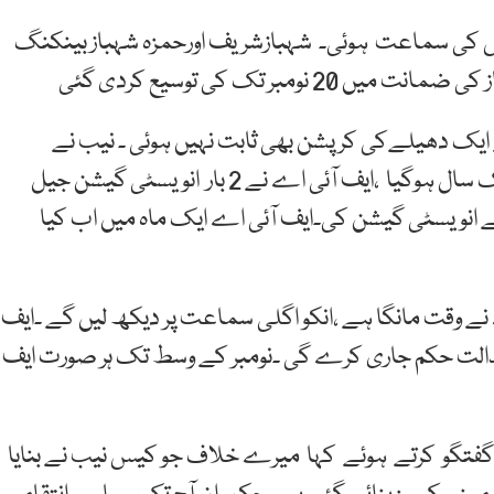
یس کی سماعت ہوئی۔ شہبازشریف اورحمزہ شہباز بینکنگ
بر تک کی توسیع کردی گئی
ے ایک دھیلےکی کرپشن بھی ثابت نہیں ہوئی ۔ نیب نے
ہمارے خلاف منی لانڈرنگ جیسا کیس بنایا ہے ۔ایک سال ہوگیا ،ایف آئی اے نے 2 بار انویسٹی گیشن جیل
انویسٹی گیشن کی۔ایف آئی اے ایک ماہ میں اب کیا
وقت مانگا ہے ،انکو اگلی سماعت پر دیکھ لیں گے ۔ایف
عدالت حکم جاری کرے گی ۔نومبر کے وسط تک ہر صورت ایف
گفتگو کرتے ہوئے کہا میرے خلاف جو کیس نیب نے بنایا