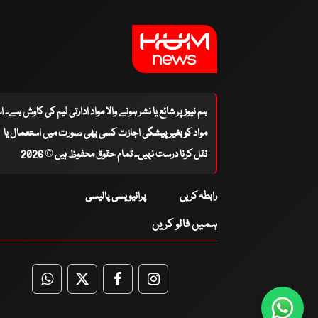
ہم نیوز پر شائع یا نشر ہونے والا مواد ادارتی ٹیم کی کاوش ہے۔ 
مواد کو بغیر پیشگی اجازت کسی بھی صورت میں استعمال یا
نقل کرنا درست نہیں۔ تمام حقوق محفوظ ہیں © 2026
رابطہ کریں
پرائیویسی پالیسی
ہمیں فالو کریں
WhatsApp
Twitter
Facebook
Facebook