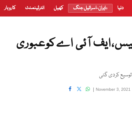
دنیا
ایران-اسرائیل جنگ
کھیل
انٹرٹینمنٹ
کاروبار
کیس،ایف آئی اےکوعبوری
|
November 3, 2021