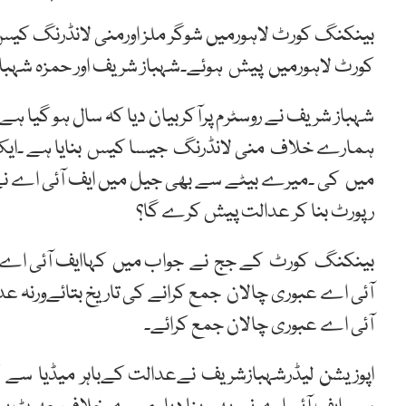
بینکنگ کورٹ لاہورمیں شوگر ملز اورمنی لانڈرنگ ک
کورٹ لاہورمیں پیش ہوئے۔شہباز شریف اور حمزہ شہباز کی ضمانت میں 20 نوم
شہباز شریف نے روسٹرم پرآکربیان دیا کہ سال ہو گیا ہ
میں کی ۔میرے بیٹے سے بھی جیل میں ایف آئی اے نے 
رپورٹ بنا کر عدالت پیش کرے گا؟
بینکنگ کورٹ کے جج نے جواب میں کہاایف آئی اے نے 
آئی اے عبوری چالان جمع کرانے کی تاریخ بتائےورنہ 
آئی اے عبوری چالان جمع کرائے۔
اپوزیشن لیڈرشہبازشریف نےعدالت کےباہر میڈیا سے 