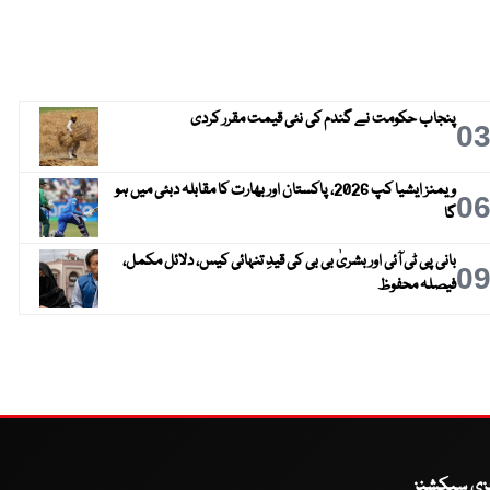
پنجاب حکومت نے گندم کی نئی قیمت مقرر کردی
0
ویمنز ایشیا کپ 2026، پاکستان اور بھارت کا مقابلہ دبئی میں ہو
0
گا
بانی پی ٹی آئی اور بشریٰ بی بی کی قیدِ تنہائی کیس، دلائل مکمل،
0
فیصلہ محفوظ
یزی سیکشنز