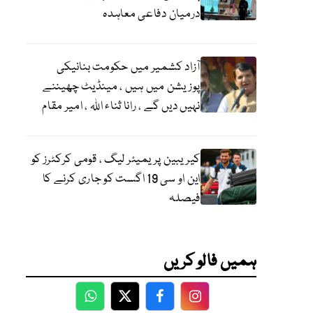
درمیان دفاعی معاہدہ
آزاد کشمیر میں حکومت بنانیکی
پوزیشن میں ہیں ، مینڈیٹ چھیننے
نہیں دیں گے ، رانا ثناء اللہ ، امیر مقام
کیریبین پریمیئر لیگ ، قومی کرکٹرز کو
این او سی 19 اگست کو جاری کرنے کا
فیصلہ
ہمیں فالو کریں
WhatsApp
Twitter
Facebook
Facebook