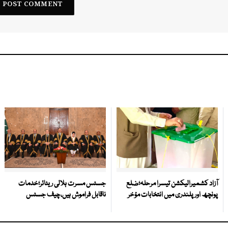
آزاد کشمیرالیکشن تیسرا مرحلہ؛ضلع
جسٹس مسرت ہلالی ریٹائر؛خدمات
پونچھ اور پلندری میں انتخابات مؤخر
ناقابل فراموش ہیں،چیف جسٹس