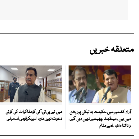
متعلقہ خبریں
میں نے پی ٹی آئی کومذاکرات کی کوئی
آزاد کشمیر میں حکومت بنانیکی پوزیشن
دعوت نہیں دی، اسپیکرقومی اسمبلی
میں ہیں ، مینڈیٹ چھیننے نہیں دیں گے ،
رانا ثناء اللہ ، امیر مقام