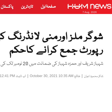
صفحۂ اول
تازہ ترین
پاکستان
7 Aug, 2026
شوگر ملز اورمنی لانڈرنگ 
رپورٹ جمع کرانے کاحکم
شہباز شریف اور حمزہ شہباز کی ضمانت میں 20 نومبر تک کی توسیع کردی گئی
|
شائع
|
اپ ڈیٹ
 12:41 PM
October 30, 2021 10:35 AM
شاکر محمود اعوان