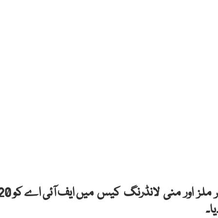
بنکنگ کورٹ نے شہباز شریف کے خلاف شوگر ملز اور منی لانڈرنگ کیس میں ای
ا۔