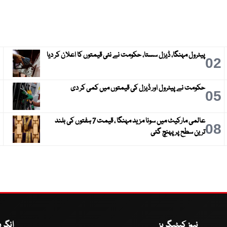
پیٹرول مہنگا، ڈیزل سستا، حکومت نے نئی قیمتوں کا اعلان کر دیا
3
02
حکومت نے پیٹرول اور ڈیزل کی قیمتوں میں کمی کر دی
6
05
عالمی مارکیٹ میں سونا مزید مہنگا ، قیمت 7 ہفتوں کی بلند
9
08
ترین سطح پر پہنچ گئی
نیوز کیٹیگریز
انگر