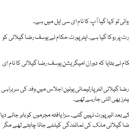
ی تو کہا گیا آپ کا نام ای سی ایل میں ہے۔
ورٹ پر روکا گیا ہے۔ ایئرپورٹ حکام نے یوسف رضا گیلانی کو
م نے بتایا کہ دوران امیگریشن یوسف رضا گیلانی کا نام ای
ا گیلانی انٹر پارلیمانی یونین اجلاس میں وفد کی سربراہی
عد ائیرپورٹ نہیں گئے۔ سزا یافتہ مجرموں کو باہر جانے دیا
 رضا گیلانی ملک کی نمائندگی کیلئے جانا چاہتے تھے مگر