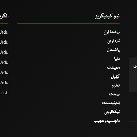
نیوز کیٹیگریز
انگر
صفحۂ اول
Urdu
تازہ ترین
Urdu
پاکستان
Urdu
دنیا
Urdu
اس
معیشت
Urdu
کھیل
Urdu
تعلیم
lish
صحت
انٹرٹینمنٹ
ٹیکنالوجی
دلچسپ و عجیب