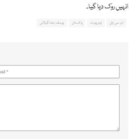
انہیں روک دیا گیا۔
ای سی ایل
ایئرپورٹ
پاکستان
یوسف رضا گیلانی