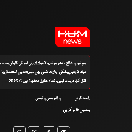
ہم نیوز پر شائع یا نشر ہونے والا مواد ادارتی ٹیم کی کاوش ہے۔ 
مواد کو بغیر پیشگی اجازت کسی بھی صورت میں استعمال یا
نقل کرنا درست نہیں۔ تمام حقوق محفوظ ہیں © 2026
رابطہ کریں
پرائیویسی پالیسی
ہمیں فالو کریں