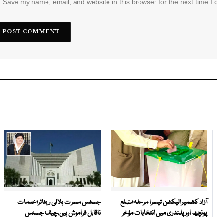
Save my name, email, and website in this browser for the next time I
آزاد کشمیرالیکشن تیسرا مرحلہ؛ضلع
جسٹس مسرت ہلالی ریٹائر؛خدمات
پونچھ اور پلندری میں انتخابات مؤخر
ناقابل فراموش ہیں،چیف جسٹس