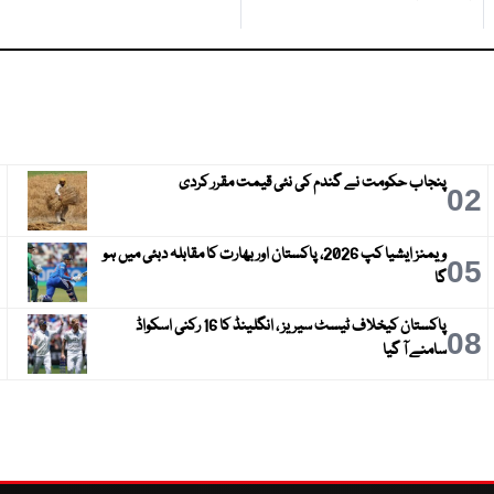
پنجاب حکومت نے گندم کی نئی قیمت مقرر کردی
3
02
ویمنز ایشیا کپ 2026، پاکستان اور بھارت کا مقابلہ دبئی میں ہو
6
05
گا
پاکستان کیخلاف ٹیسٹ سیریز ، انگلینڈ کا 16 رکنی اسکواڈ
9
08
سامنے آ گیا