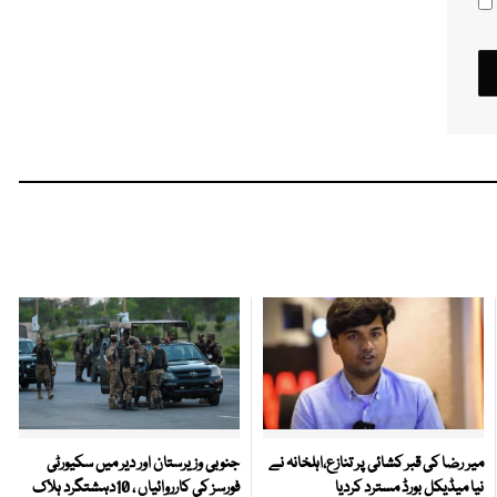
میر رضا کی قبر کشائی پر تنازع،اہلخانہ نے
جنوبی وزیرستان اور دیر میں سکیورٹی
نیا میڈیکل بورڈ مسترد کردیا
فورسز کی کارروائیاں ، 10دہشتگرد ہلاک