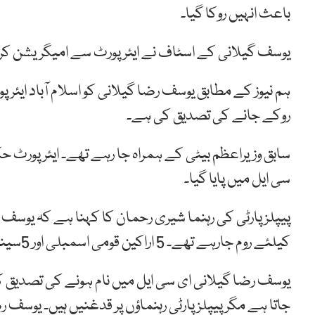
باعث انہیں روکا گیا۔
یوسف گیلانی کے اسٹاف نے ایئرپورٹ سے امیگریشن کروائ
ہم نیوز کے مطابق یوسف رضا گیلانی کو اسلام آباد ایئرپ
روکے جانے کی تصدیق کی ہے۔
سابق وزیراعظم بیٹی کے ہمراہ جا رہے تھے۔ ایئرپورٹ حکا
سی ایل میں پایا گیا۔
پیپلزپارٹی کی رہنما شیری رحمان کا کہنا ہے کہ یوسف رض
کیلئے روم جارہے تھے۔ 5 اراکین قومی اسمبلی اور 5سینیٹرز بھی اٹلی جارہے تھے۔
یوسف رضا گیلانی ای سی ایل میں نام ہونے کی تصدیق کے ب
جاتا ہے مگر پیپلزپارٹی رہنماؤں پر قدغنیں ہیں۔ یوسف