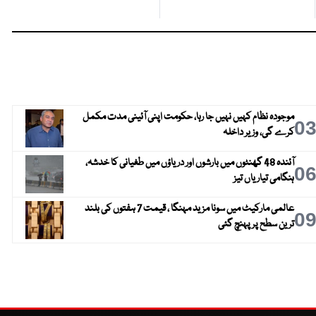
موجودہ نظام کہیں نہیں جا رہا، حکومت اپنی آئینی مدت مکمل
0
کرے گی، وزیر داخلہ
آئندہ 48 گھنٹوں میں بارشوں اور دریاؤں میں طغیانی کا خدشہ،
0
ہنگامی تیاریاں تیز
عالمی مارکیٹ میں سونا مزید مہنگا ، قیمت 7 ہفتوں کی بلند
0
ترین سطح پر پہنچ گئی