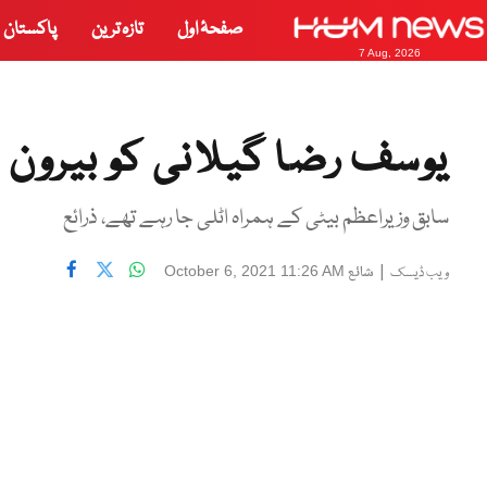
صفحۂ اول
تازہ ترین
پاکستان
7 Aug, 2026
یوسف رضا گیلانی کو بیرون
سابق وزیراعظم بیٹی کے ہمراہ اٹلی جا رہے تھے، ذرائع
|
شائع
October 6, 2021 11:26 AM
ویب ڈیسک