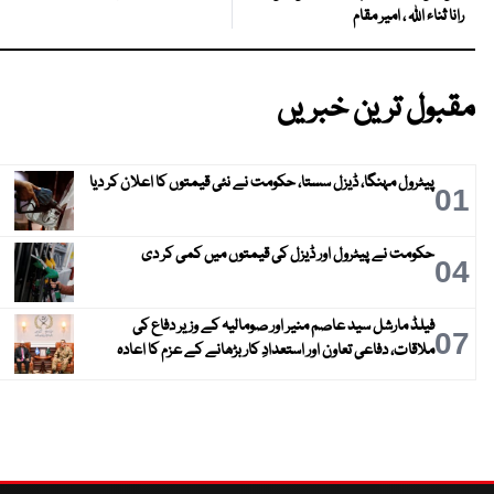
رانا ثناء اللہ ، امیر مقام
مقبول ترین خبریں
پیٹرول مہنگا، ڈیزل سستا، حکومت نے نئی قیمتوں کا اعلان کر دیا
01
حکومت نے پیٹرول اور ڈیزل کی قیمتوں میں کمی کر دی
04
فیلڈ مارشل سید عاصم منیر اور صومالیہ کے وزیر دفاع کی
07
ملاقات، دفاعی تعاون اور استعدادِ کار بڑھانے کے عزم کا اعادہ