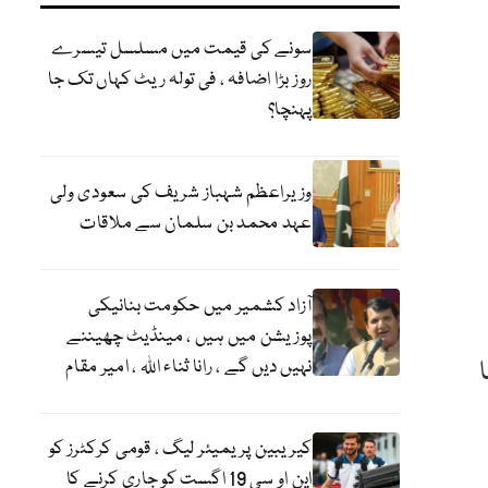
سونے کی قیمت میں مسلسل تیسرے
روز بڑا اضافہ ، فی تولہ ریٹ کہاں تک جا
پہنچا؟
وزیراعظم شہباز شریف کی سعودی ولی
عہد محمد بن سلمان سے ملاقات
آزاد کشمیر میں حکومت بنانیکی
پوزیشن میں ہیں ، مینڈیٹ چھیننے
نہیں دیں گے ، رانا ثناء اللہ ، امیر مقام
کیریبین پریمیئر لیگ ، قومی کرکٹرز کو
این او سی 19 اگست کو جاری کرنے کا