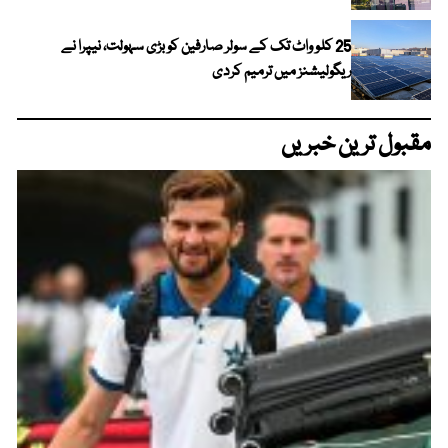
25 کلو واٹ تک کے سولر صارفین کو بڑی سہولت، نیپرا نے
ریگولیشنز میں ترمیم کردی
مقبول ترین خبریں