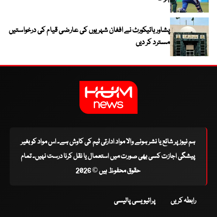
پشاور ہائیکورٹ نے افغان شہریوں کی عارضی قیام کی درخواستیں
مسترد کر دیں
ہم نیوز پر شائع یا نشر ہونے والا مواد ادارتی ٹیم کی کاوش ہے۔ اس مواد کو بغیر
پیشگی اجازت کسی بھی صورت میں استعمال یا نقل کرنا درست نہیں۔ تمام
حقوق محفوظ ہیں © 2026
رابطہ کریں
پرائیویسی پالیسی