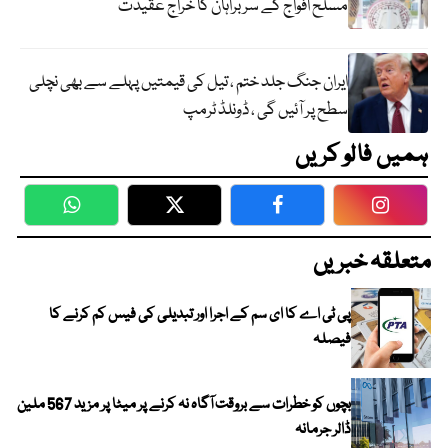
مسلح افواج کے سربراہان کا خراج عقیدت
ایران جنگ جلد ختم ، تیل کی قیمتیں پہلے سے بھی نچلی
سطح پر آئیں گی ، ڈونلڈ ٹرمپ
ہمیں فالو کریں
WhatsApp
Twitter
Facebook
Faceboo
متعلقہ خبریں
پی ٹی اے کا ای سم کے اجرا اور تبدیلی کی فیس کم کرنے کا
فیصلہ
بچوں کو خطرات سے بروقت آگاہ نہ کرنے پر میٹا پر مزید 567 ملین
ڈالر جرمانہ