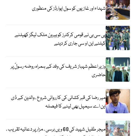
شہداء اور غازیوں کو سول ایوارڈز کی منظوری
پی سی بی نے قومی کرکٹرز کو بیرون ملک لیگز کھیلنے
کیلئے این او سی جاری کر دیئے
وزیر اعظم شہباز شریف کی وفد کے ہمراہ روضہ رسولؐ پر
حاضری
میر رضا کی قبر کشائی کی کارروائی شروع ، والدین کے ڈی
این اے سیمپل بھی لینے کا فیصلہ
میجر طفیل شہید کی 68 ویں برسی ، مزار پر دعائیہ تقریب ،