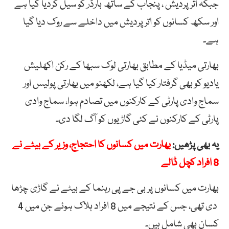
جبکہ اترپردیش ، پنجاب کے ساتھ بارڈر کو سیل کردیا گیا ہے
اور سکھ کسانوں کو اترپردیش میں داخلے سے روک دیا گیا
ہے۔
بھارتی میڈیا کے مطابق بھارتی لوک سبھا کے رکن اکھلیش
یادیو کو بھی گرفتار کیا گیا ہے، لکھنو میں بھارتی پولیس اور
سماج وادی پارٹی کے کارکنوں میں تصادم ہوا، سماج وادی
پارٹی کے کارکنوں نے کئی گاڑیوں کو آگ لگا دی۔
یہ بھی پڑھیں:
بھارت میں کسانوں کا احتجاج، وزیر کے بیٹے نے
8 افراد کچل ڈالے
بھارت
میں
کسانوں
پر
بی
جے
پی
رہنما
کے
بیٹے
نے
گاڑی
چڑھا
دی تھی، جس کے نتیجے میں
8
افراد
ہلاک
ہوئے جن میں 4
کسان بھی شامل ہیں۔