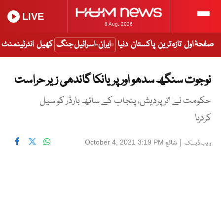
LIVE
8 Aug, 2026
صفحۂ اول
تازہ ترین
پاکستان
دنیا
ایران-اسرائیل جنگ
کھیل
انٹرٹینمنٹ
نوجوت سنگھ سدھو اور پریانکا گاندھی زیر حراست
حکومت نے اترپردیش، پنجاب کے ساتھ بارڈر کو سیل
کردیا
|
شائع
October 4, 2021 3:19 PM
ویب ڈیسک