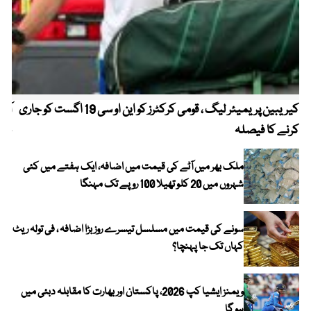
کیریبین پریمیئر لیگ ، قومی کرکٹرز کو این او سی 19 اگست کو جاری
آز
کرنے کا فیصلہ
چھی
ملک بھر میں آٹے کی قیمت میں اضافہ، ایک ہفتے میں کئی
شہروں میں 20 کلو تھیلا 100 روپے تک مہنگا
سونے کی قیمت میں مسلسل تیسرے روز بڑا اضافہ ، فی تولہ ریٹ
کہاں تک جا پہنچا؟
ویمنز ایشیا کپ 2026، پاکستان اور بھارت کا مقابلہ دبئی میں
ہو گا