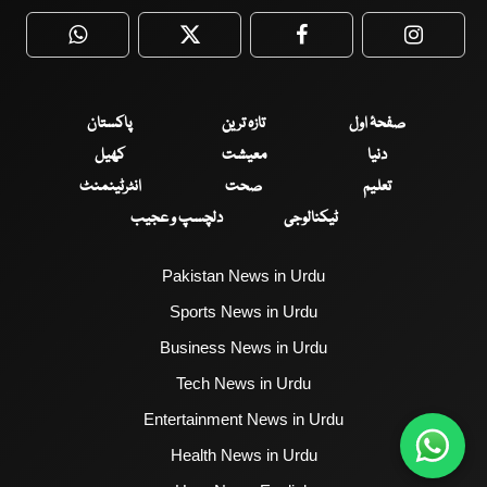
WhatsApp
Twitter
Facebook
Faceboo
صفحۂ اول
تازہ ترین
پاکستان
دنیا
معیشت
کھیل
تعلیم
صحت
انٹرٹینمنٹ
ٹیکنالوجی
دلچسپ و عجیب
Pakistan News in Urdu
Sports News in Urdu
Business News in Urdu
Tech News in Urdu
Entertainment News in Urdu
Health News in Urdu