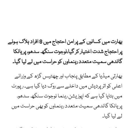
بھارت میں کسانوں کے پر امن احتجاج میں 8 افراد ہلاک ہونے
پر احتجاج شدت اختیار کر گیا،نوجوت سنگھ سدھو، پریانکا
گاندھی سمیت متعدد رہنماوں کو حراست میں لے لیا گیا۔
بھارتی میڈیا کے مطابق پنجاب اور چھتیس گڑھ کے وزرائے
اعلی کو اتر پردیش میں داخلے سے روک دیا گیا ہے۔ رپورٹ
میں بتایا گیا ہے کہ اپوزیشن رہنما نوجوت سنگھ سدھو،
پریانکا گاندھی سمیت متعدد رہنماوں کو بھی حراست میں
لے لیا گیا۔