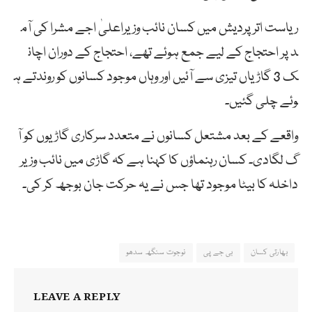
ریاست
اتر
پردیش
میں
کسان
نائب
وزیراعلیٰ
اجے
مشرا
کی
آم
د
پر
احتجاج
کے
لیے
جمع
ہوئے
تھے،
احتجاج
کے
دوران
اچان
ک
3
گاڑیاں
تیزی
سے
آئیں
اور
وہاں
موجود
کسانوں
کو
روندتے
ہ
وئے
چلی
گئیں۔
واقعے
کے
بعد
مشتعل
کسانوں
نے
متعدد
سرکاری
گاڑیوں
کو
آ
گ
لگادی۔
کسان
رہنماؤں
کا
کہنا
ہے
کہ
گاڑی
میں
نائب
وزیر
داخلہ
کا
بیٹا
موجود
تھا
جس
نے
یہ
حرکت
جان
بوجھ
کر
کی۔
بھارتی کسان
بی جے پی
نوجوت سنگھ سدھو
LEAVE A REPLY