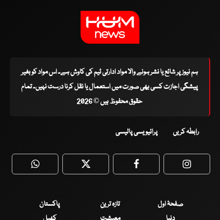
ہم نیوز پر شائع یا نشر ہونے والا مواد ادارتی ٹیم کی کاوش ہے۔ اس مواد کو بغیر
پیشگی اجازت کسی بھی صورت میں استعمال یا نقل کرنا درست نہیں۔ تمام
حقوق محفوظ ہیں © 2026
رابطہ کریں
پرائیویسی پالیسی
WhatsApp
Twitter
Facebook
Faceboo
صفحۂ اول
تازہ ترین
پاکستان
دنیا
معیشت
کھیل