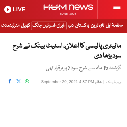
LIVE
6 Aug, 2026
صفحۂ اول
تازہ ترین
پاکستان
دنیا
ایران-اسرائیل جنگ
کھیل
انٹرٹینمنٹ
مانیٹری پالیسی کا اعلان، اسٹیٹ بینک نے شرح
سود بڑھا دی
گزشتہ 15 ماہ سے شرح سود7 پر برقرار تھی
|
شائع
September 20, 2021 4:37 PM
ویب ڈیسک