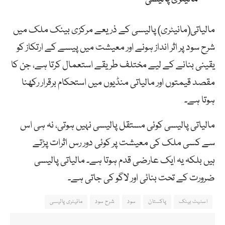
مالیاتی(مانیٹری) پالیسی کے ذریعے مرکزی بینک ملک میں
شرح سود پر اثر انداز ہونے اور معیشت میں پیسے کے ارتکاز کو
یقینی بنانے کے لیے مختلف طریقے استعمال کرتا ہے، جن کا
مقصد قیمتوں اور مالیاتی منڈیوں میں استحکام برقرار رکھنا
ہوتا ہے۔
مالیاتی پالیسی کوئی مستقل پالیسی نہیں ہوتی، نہ ہی اس
سے کسی ملک کی معیشت پر کوئی دور رس اثرات پڑتے
ہیں بلکہ یہ ایک عارضی قدم ہوتا ہے۔ مالیاتی پالیسی
ضرورت کے تحت بنائی اور لاگو کی جاتی ہے۔
اسٹیٹ بینک
پاکستان
سود
شرح سود
مانیٹری پالیسی