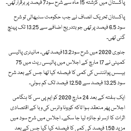
پاکستان میں گزشتہ 15 ماہ سے شرح سود7 فیصد پر برقرار تھی۔
پاکستان تحریک انصاف نے جب حکومت سنبھالی تو شرح
سود 6.5 فیصد پر تھی جو بتدریج اضافے سے 13.25 تک پہنچ
گئی تھی۔
جنوری 2020 میں شرح سود13.2فیصد تھی۔ مانیٹری پالیسی
کمیٹی نے 17 مارچ کے اجلاس میں پالیسی ریٹ میں 75
بیسس پوائنٹس کی کمی کا فیصلہ کیا تھا جس کے بعد شرح
سود 13.25 فیصد سے 12.50 فیصد تک کم ہوئی۔
ایک ہفتہ کے بعد 24 مارچ 2020 کو ایم پی سی کا ہنگامی
اجلاس پھر منعقد ہوا تاکہ کورونا وائرس کی وبا کے اقتصادی
اثرات کا ازسر نو جائزہ لیا جا سکے۔ اجلاس میں شرح سود میں
مزید 1.50 فیصد کی کمی کا فیصلہ کیا گیا جس کے بعد