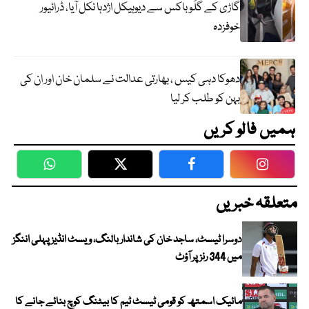
گاڑی کے گلَو باکس سے دیوہیکل اژدہا نکل آیا، ڈرائیور
خوفزدہ
دھوکا دہی کیس ، بھارتی عدالت نے سلمان خان اور ان کی
بہن کو طلب کر لیا
ہمیں فالو کریں
WhatsApp
Twitter
Facebook
Faceboo
متعلقہ خبریں
دوسرا ٹیسٹ، ساجد خان کی شاندار بالنگ، ویسٹ انڈیز پہلی اننگز
میں 344 رنز پر آؤٹ
مائیک اسمتھ کو قومی ٹیسٹ ٹیم کا بیٹنگ کوچ بنائے جانے کا