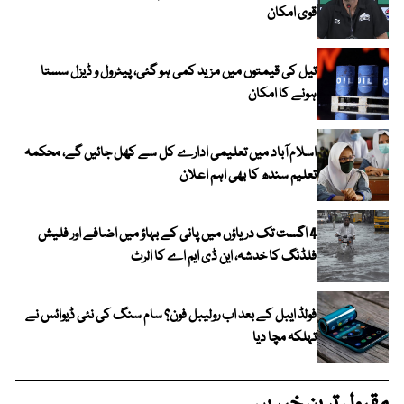
قوی امکان
تیل کی قیمتوں میں مزید کمی ہو گئی، پیٹرول و ڈیزل سستا
ہونے کا امکان
اسلام آباد میں تعلیمی ادارے کل سے کھل جائیں گے، محکمہ
تعلیم سندھ کا بھی اہم اعلان
4 اگست تک دریاؤں میں پانی کے بہاؤ میں اضافے اور فلیش
فلڈنگ کا خدشہ، این ڈی ایم اے کا الرٹ
فولڈ ایبل کے بعد اب رولیبل فون؟ سام سنگ کی نئی ڈیوائس نے
تہلکہ مچا دیا
مقبول ترین خبریں