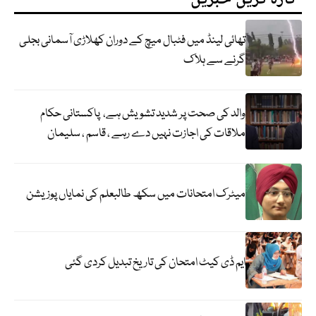
تھائی لینڈ میں فٹبال میچ کے دوران کھلاڑی آسمانی بجلی
گرنے سے ہلاک
والد کی صحت پر شدید تشویش ہے، پاکستانی حکام
ملاقات کی اجازت نہیں دے رہے ، قاسم ، سلیمان
میٹرک امتحانات میں سکھ طالبعلم کی نمایاں پوزیشن
ایم ڈی کیٹ امتحان کی تاریخ تبدیل کردی گئی