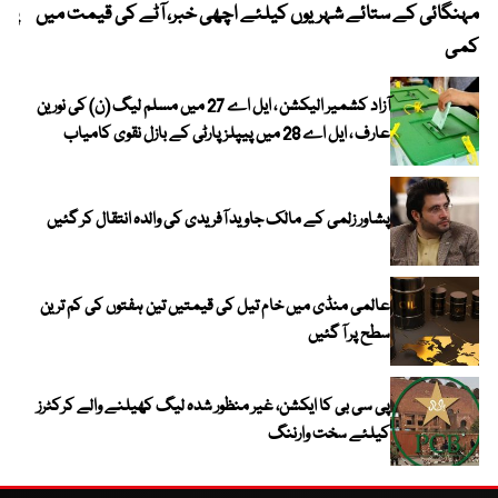
مہنگائی کے ستائے شہریوں کیلئے اچھی خبر، آٹے کی قیمت میں
پیٹ
کمی
آزاد کشمیر الیکشن ، ایل اے 27 میں مسلم لیگ (ن) کی نورین
عارف ، ایل اے 28 میں پیپلز پارٹی کے بازل نقوی کامیاب
پشاور زلمی کے مالک جاوید آفریدی کی والدہ انتقال کر گئیں
عالمی منڈی میں خام تیل کی قیمتیں تین ہفتوں کی کم ترین
سطح پر آ گئیں
پی سی بی کا ایکشن، غیر منظور شدہ لیگ کھیلنے والے کرکٹرز
کیلئے سخت وارننگ