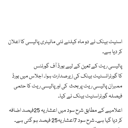
اسٹیٹ بینک نے دو ماہ کیلئے نئی مانیٹری پالیسی کا اعلان
کر دیا ہے۔
پالیسی ریٹ کے تعین کے لیے بورڈ آف گورننس
کا گورنرانسٹیٹ بینک کی زیرصدارت ہوا۔ اجلاس میں بورڈ
ممبران پالیسی ریٹ پر بحث کی اور پالیسی ریٹ کا حتمی
فیصلہ گورنراسٹیٹ بینک نے کیا۔
اعلامیے کے مطابق شرح سود میں اعشاریہ 25فیصد اضافہ
کر دیا گیا ہے۔ شرح سود 7اعشاریہ25 فیصد ہو گئی ہے۔