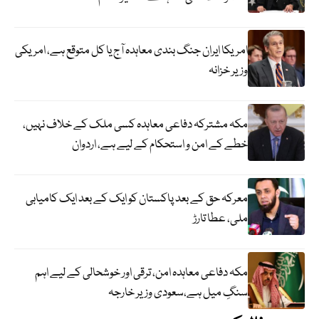
امریکا ایران جنگ بندی معاہدہ آج یا کل متوقع ہے، امریکی
وزیر خزانہ
مکہ مشترکہ دفاعی معاہدہ کسی ملک کے خلاف نہیں،
خطے کے امن و استحکام کے لیے ہے، اردوان
معرکہ حق کے بعد پاکستان کو ایک کے بعد ایک کامیابی
ملی، عطا تارڑ
مکہ دفاعی معاہدہ امن، ترقی اور خوشحالی کے لیے اہم
سنگِ میل ہے،سعودی وزیر خارجہ