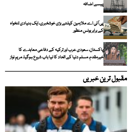
پیسے اضافہ
پی آئی اے ملازمین کیلئے بڑی خوشخبری، ایک بنیادی تنخواہ
کے برابر بونس منظور
پاکستان، سعودی عرب اور ترکیہ کے دفاعی معاہدے کا
خیرمقدم، مسلم دنیا کے اتحاد کا نیا باب شروع ہوگیا، مریم نواز
مقبول ترین خبریں