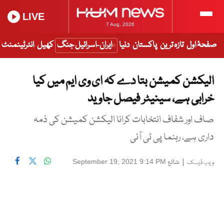
LIVE
7 Aug, 2026
صفحۂ اول
تازہ ترین
پاکستان
دنیا
ایران-اسرائیل جنگ
کھیل
انٹرٹینمنٹ
الیکشن کمیشن بتا دے کہ ای وی ایم میں کیا
خرابی ہے، سینیٹر فیصل جاوید
صاف اور شفاف انتخابات کرانا الیکشن کمیشن کی ذمہ
داری ہے، رہنما پی ٹی آئی
|
شائع
September 19, 2021 9:14 PM
ویب ڈیسک