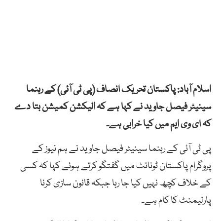
اسلام آباد: پاکستان تحریک انصاف (پی ٹی آئی) کے رہنما
سینیٹر فیصل جاوید نے کہا ہے کہ الیکشن کمیشن بتا دے
کہ ای وی ایم میں کیا خرابی ہے۔
پی ٹی آئی کے رہنما سینیٹر فیصل جاوید نے ہم نیوز کے
پروگرام پاکستان ٹونائٹ میں گفتگو کرتے ہوئے کہا کہ کسی
کے خلاف کچھ نہیں کیا جا رہا جبکہ قانون سازی کرنا
پارلیمنٹ کا کام ہے۔