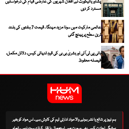
پشاور ہائیکورٹ نے افغان شہریوں کی عارضی قیام کی درخواستیں
مسترد کر دیں
عالمی مارکیٹ میں سونا مزید مہنگا ، قیمت 7 ہفتوں کی بلند
ترین سطح پر پہنچ گئی
بانی پی ٹی آئی اور بشریٰ بی بی کی قیدِ تنہائی کیس، دلائل مکمل،
فیصلہ محفوظ
ہم نیوز پر شائع یا نشر ہونے والا مواد ادارتی ٹیم کی کاوش ہے۔ اس مواد کو بغیر
پیشگی اجازت کسی بھی صورت میں استعمال یا نقل کرنا درست نہیں۔ تمام