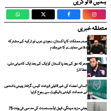
ہمیں فالو کریں
WhatsApp
Twitter
Facebook
Faceboo
متعلقہ خبریں
صدر مملکت کا پاکستان، سعودی عرب اور ترکیہ کے مشترکہ
دفاعی معاہدے کا خیرمقدم
معرکہ حق کے بعد پاکستان کو ایک کے بعد ایک کامیابی ملی،
عطا تارڑ
انسانی اعضاء کی غیر قانونی فروخت کیس، گرفتار چینی باشندوں
نے ضمانت کیلئے ہائیکورٹ سے رجوع کرلیا
بجلی مزید مہنگی، فیول ایڈجسٹمنٹ کی مد میں فی یونٹ 75