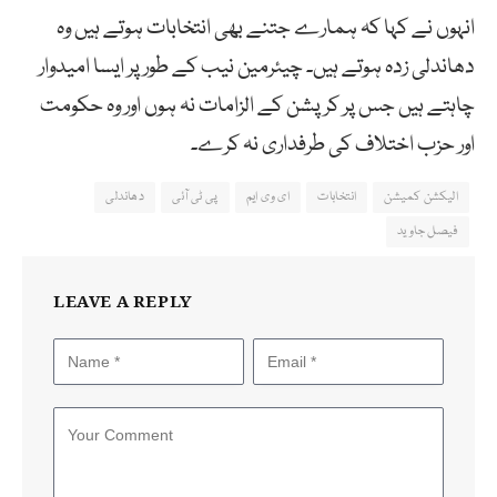
انہوں نے کہا کہ ہمارے جتنے بھی انتخابات ہوتے ہیں وہ
دھاندلی زدہ ہوتے ہیں۔ چیئرمین نیب کے طور پر ایسا امیدوار
چاہتے ہیں جس پر کرپشن کے الزامات نہ ہوں اور وہ حکومت
اور حزب اختلاف کی طرفداری نہ کرے۔
الیکشن کمیشن
انتخابات
ای وی ایم
پی ٹی آئی
دھاندلی
فیصل جاوید
LEAVE A REPLY