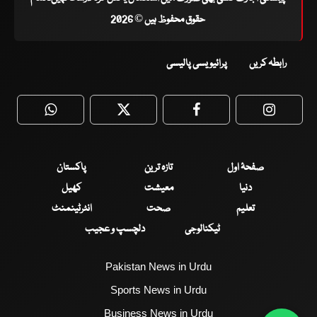
حقوق محفوظ ہیں © 2026
رابطہ کریں
پرائیویسی پالیسی
WhatsApp
Twitter
Facebook
Faceboo
صفحۂ اول
تازہ ترین
پاکستان
دنیا
معیشت
کھیل
تعلیم
صحت
انٹرٹینمنٹ
ٹیکنالوجی
دلچسپ و عجیب
Pakistan News in Urdu
Sports News in Urdu
Business News in Urdu