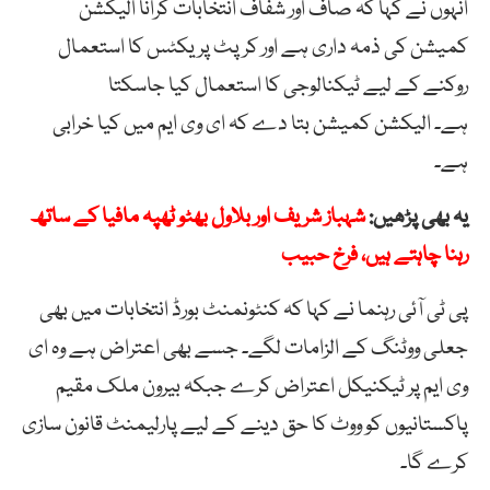
انہوں نے کہا کہ صاف اور شفاف انتخابات کرانا الیکشن
کمیشن کی ذمہ داری ہے اور کرپٹ پریکٹس کا استعمال
روکنے کے لیے ٹیکنالوجی کا استعمال کیا جاسکتا
ہے۔ الیکشن کمیشن بتا دے کہ ای وی ایم میں کیا خرابی
ہے۔
یہ بھی پڑھیں:
شہباز شریف اور بلاول بھٹو ٹھپہ مافیا کے ساتھ
رہنا چاہتے ہیں، فرخ حبیب
پی ٹی آئی رہنما نے کہا کہ کنٹونمنٹ بورڈ انتخابات میں بھی
جعلی ووٹنگ کے الزامات لگے۔ جسے بھی اعتراض ہے وہ ای
وی ایم پر ٹیکنیکل اعتراض کرے جبکہ بیرون ملک مقیم
پاکستانیوں کو ووٹ کا حق دینے کے لیے پارلیمنٹ قانون سازی
کرے گا۔