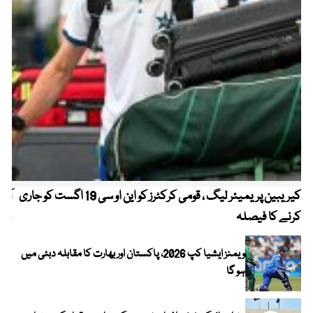
کیریبین پریمیئر لیگ ، قومی کرکٹرز کو این او سی 19 اگست کو جاری
آز
کرنے کا فیصلہ
چھی
ویمنز ایشیا کپ 2026، پاکستان اور بھارت کا مقابلہ دبئی میں
ہو گا