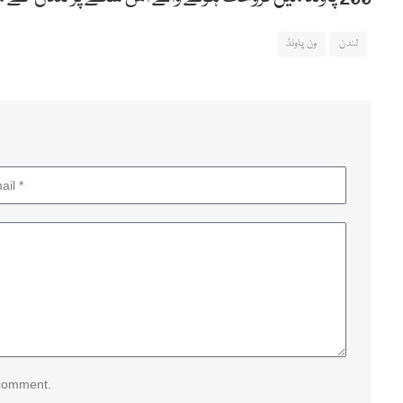
لندن
ون پاونڈ
 comment.