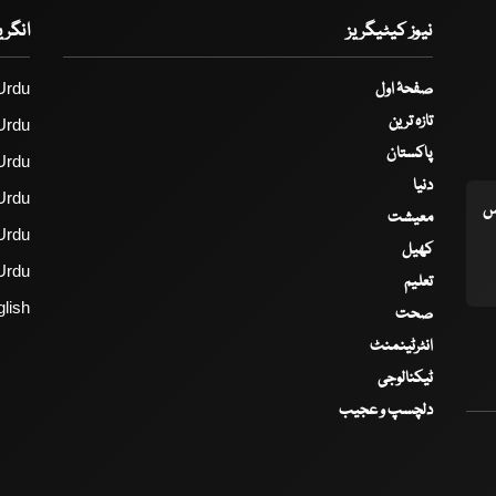
نیوز کیٹیگریز
انگر
صفحۂ اول
Urdu
تازہ ترین
Urdu
پاکستان
Urdu
دنیا
Urdu
اس
معیشت
Urdu
کھیل
Urdu
تعلیم
lish
صحت
انٹرٹینمنٹ
ٹیکنالوجی
دلچسپ و عجیب