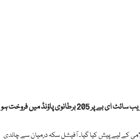
برطانیہ میں ایک پاونڈ کا سکہ نیلامی کی مشہور ویب سائٹ ای بے پر 205 برطانوی پاؤنڈ میں فروخت ہو
 کے لیے پیش کیا گیا۔ آفیشل سکہ درمیان سے چاندی