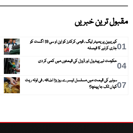
مقبول ترین خبریں
کیریبین پریمیئر لیگ ، قومی کرکٹرز کو این او سی 19 اگست کو
01
جاری کرنے کا فیصلہ
حکومت نے پیٹرول اور ڈیزل کی قیمتوں میں کمی کر دی
04
سونے کی قیمت میں مسلسل تیسرے روز بڑا اضافہ ، فی تولہ ریٹ
07
کہاں تک جا پہنچا؟