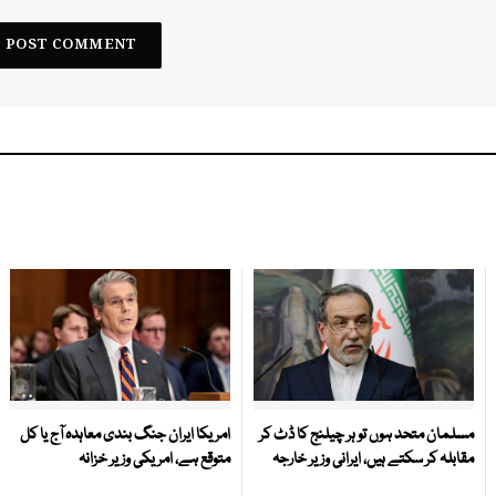
مسلمان متحد ہوں تو ہر چیلنج کا ڈٹ کر
امریکا ایران جنگ بندی معاہدہ آج یا کل
مقابلہ کر سکتے ہیں، ایرانی وزیر خارجہ
متوقع ہے، امریکی وزیر خزانہ