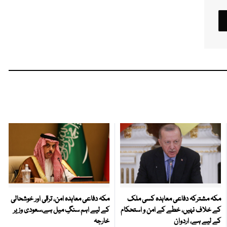
مکہ مشترکہ دفاعی معاہدہ کسی ملک
مکہ دفاعی معاہدہ امن، ترقی اور خوشحالی
کے خلاف نہیں، خطے کے امن و استحکام
کے لیے اہم سنگِ میل ہے،سعودی وزیر
کے لیے ہے، اردوان
خارجہ