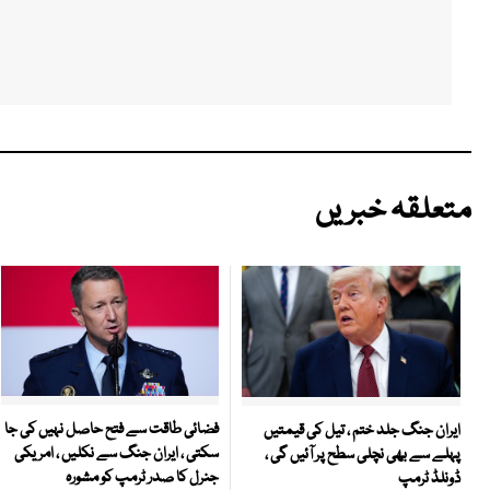
متعلقہ خبریں
فضائی طاقت سے فتح حاصل نہیں کی جا
ایران جنگ جلد ختم ، تیل کی قیمتیں
سکتی ، ایران جنگ سے نکلیں ، امریکی
پہلے سے بھی نچلی سطح پر آئیں گی ،
جنرل کا صدر ٹرمپ کو مشورہ
ڈونلڈ ٹرمپ