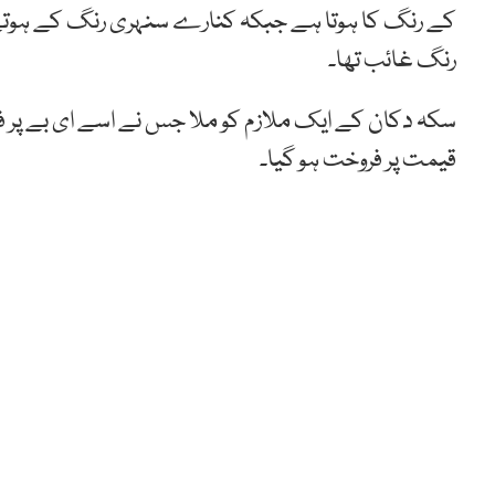
کے رنگ کا ہوتا ہے جبکہ کنارے سنہری رنگ کے ہوتے ہیں
رنگ غائب تھا۔
قیمت پر فروخت ہو گیا۔