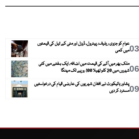
عوام کو جزوی ریلیف، پیٹرول، ڈیزل اور مٹی کے تیل کی قیمتوں
0
میں کمی
ملک بھر میں آٹے کی قیمت میں اضافہ، ایک ہفتے میں کئی
0
شہروں میں 20 کلو تھیلا 100 روپے تک مہنگا
پشاور ہائیکورٹ نے افغان شہریوں کی عارضی قیام کی درخواستیں
0
مسترد کر دیں