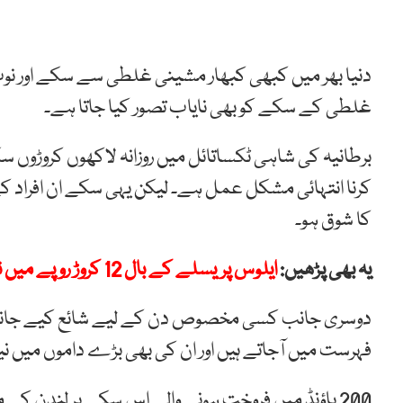
دنیا بھر میں کبھی کبھار مشینی غلطی سے سکے اور نوٹ
غلطی کے سکے کو بھی نایاب تصور کیا جاتا ہے۔
برطانیہ کی شاہی ٹکساتائل میں روزانہ لاکھوں کروڑوں 
کرنا انتہائی مشکل عمل ہے۔ لیکن یہی سکے ان افرا
کا شوق ہو۔
یہ بھی پڑھیں:
ایلوس پریسلے کے بال 12 کروڑ روپے میں نیلام
دوسری جانب کسی مخصوص دن کے لیے شائع کیے جانے 
فہرست میں آجاتے ہیں اور ان کی بھی بڑے داموں میں ن
200 پاؤنڈ میں فروخت ہونے والے اس سکے پر لندن کے مشہور کیو گارڈن کا پھول بنا ہوا ہے۔