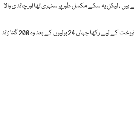
 ، لیکن یہ سکے مکمل طور پر سنہری تھا اور چاندی والا
سکہ دکان کے ایک ملازم کو ملا جس نے اسے ای بے پر فروخت کے لیے رکھا جہاں 24 بولیوں کے بعد وہ 200 گنا زائد