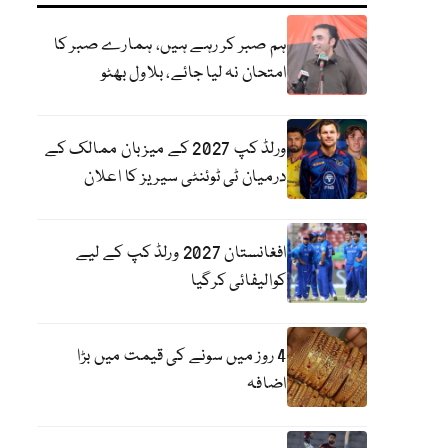
ہم صبر کر رہے ہیں، ہمارے صبر کا
امتحان نہ لیا جائے، بلاول بھٹو
ورلڈ کپ 2027 کے میزبان ممالک کے
درمیان ٹی ٹوئنٹی سیریز کا اعلان
افغانستان 2027 ورلڈ کپ کے لیے
کوالیفائی کرگیا
4 روز میں سونے کی قیمت میں بڑا
اضافہ