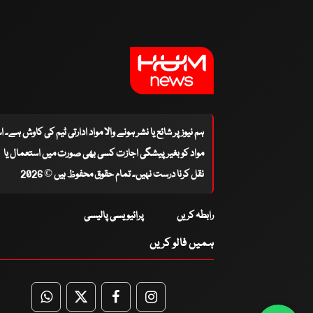
ہم نیوز پر شائع یا نشر ہونے والا مواد ادارتی ٹیم کی کاوش ہے۔ 
مواد کو بغیر پیشگی اجازت کسی بھی صورت میں استعمال یا
نقل کرنا درست نہیں۔ تمام حقوق محفوظ ہیں © 2026
رابطہ کریں
پرائیویسی پالیسی
ہمیں فالو کریں
WhatsApp
Twitter
Facebook
Facebook