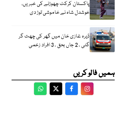
پاکستان کرکٹ چھوڑنے کی خبریں،
خوشدل شاہ نے خاموشی توڑ دی
ڈیرہ غازی خان میں گھر کی چھت گر
گئی ، 2 جاں بحق ، 3 افراد زخمی
ہمیں فالو کریں
WhatsApp
Twitter
Facebook
Facebook