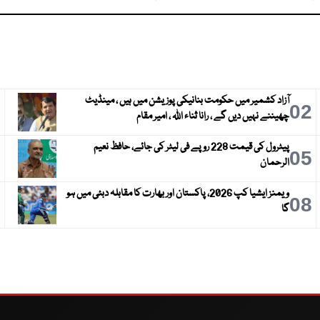
آزاد کشمیر میں حکومت بنانیکی پوزیشن میں ہیں ، مینڈیٹ
3
02
چھیننے نہیں دیں گے ، رانا ثناء اللہ ، امیر مقام
پیٹرول کی قیمت 228 روپے فی لیٹر کی جائے، حافظ نعیم
6
05
الرحمان
ویمنز ایشیا کپ 2026، پاکستان اور بھارت کا مقابلہ دبئی میں ہو
9
08
گا