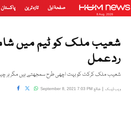
صفحۂ اول
تازہ ترین
پاکستان
8 Aug, 2026
شعیب ملک کو ٹیم میں شامل 
ردعمل
شعیب ملک کرکٹ کو بہت اچھی طرح سمجھتے ہیں مگر ہر چیز ک
|
شائع
September 8, 2021 7:03 PM
ویب ڈیسک