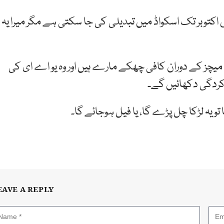
 اکتوبر تک اسکواڈ میں تبدیلی کی جا سکتی ہے مگر میرا یہ
ی میچز کے دوران کافی چھکے مارے ہیں اور وہ یو اے ای کی
رکردگی دکھائیں گے۔
 تو یہ لڑکا چل پڑے گا، یا فیل ہوجائے گا۔
EAVE A REPLY