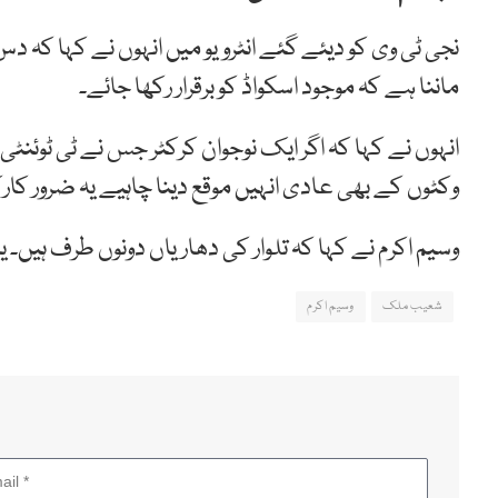
نجی ٹی وی کو دیئے گئے انٹرویو میں انہوں نے کہا کہ دس
ماننا ہے کہ موجود اسکواڈ کو برقرار رکھا جائے۔
انہوں نے کہا کہ اگر ایک نوجوان کرکٹر جس نے ٹی ٹوئنٹ
وکٹوں کے بھی عادی انہیں موقع دینا چاہیے یہ ضرور کا
وسیم اکرم نے کہا کہ تلوار کی دھاریاں دونوں طرف ہیں۔ یا
شعیب ملک
وسیم اکرم