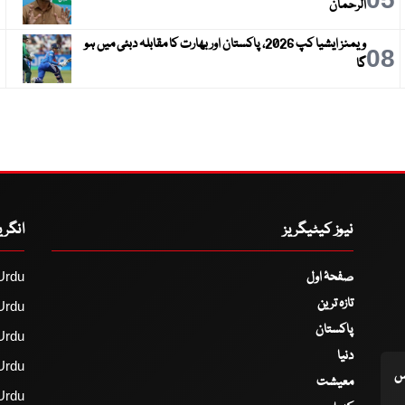
الرحمان
ویمنز ایشیا کپ 2026، پاکستان اور بھارت کا مقابلہ دبئی میں ہو
9
08
گا
نیوز کیٹیگریز
انگر
صفحۂ اول
Urdu
تازہ ترین
Urdu
پاکستان
Urdu
دنیا
Urdu
اس
معیشت
Urdu