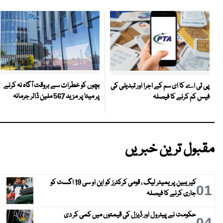
بچوں کو خطرات سے بروقت آگاہ نہ کرنے
پی ٹی اے کا ای سم کے اجرا اور تبدیلی کی
پر میٹا پر مزید 567 ملین ڈالر جرمانہ
فیس کم کرنے کا فیصلہ
مقبول ترین خبریں
کیریبین پریمیئر لیگ ، قومی کرکٹرز کو این او سی 19 اگست کو
01
جاری کرنے کا فیصلہ
حکومت نے پیٹرول اور ڈیزل کی قیمتوں میں کمی کر دی
04