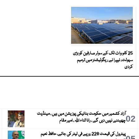
25 کلو واٹ تک کے سولر صارفین کو بڑی
سہولت، نیپرا نے ریگولیشنز میں ترمیم
کردی
آزاد کشمیر میں حکومت بنانیکی پوزیشن میں ہیں ، مینڈیٹ
3
02
چھیننے نہیں دیں گے ، رانا ثناء اللہ ، امیر مقام
پیٹرول کی قیمت 228 روپے فی لیٹر کی جائے، حافظ نعیم
6
05