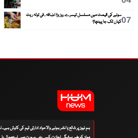
سونے کی قیمت میں مسلسل تیسرے روز بڑا اضافہ ، فی تولہ ریٹ
07
کہاں تک جا پہنچا؟
ہم نیوز پر شائع یا نشر ہونے والا مواد ادارتی ٹیم کی کاوش ہے۔ 
مواد کو بغیر پیشگی اجازت کسی بھی صورت میں استعمال یا