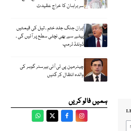
سربراہان کا خراج عقیدت
ایران جنگ جلد ختم ، تیل کی قیمتیں
پہلے سے بھی نچلی سطح پر آئیں گی ،
ڈونلڈ ٹرمپ
چیئرمین پی ٹی آئی بیرسٹر گوہر کی
والدہ انتقال کر گئیں
ہمیں فالو کریں
L
WhatsApp
Twitter
Facebook
Facebook