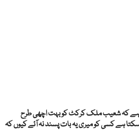
ہا ہے کہ شعیب ملک کرکٹ کو بہت اچھی طرح
کتا ہے کسی کو میری یہ بات پسند نہ آئے کیوں کہ