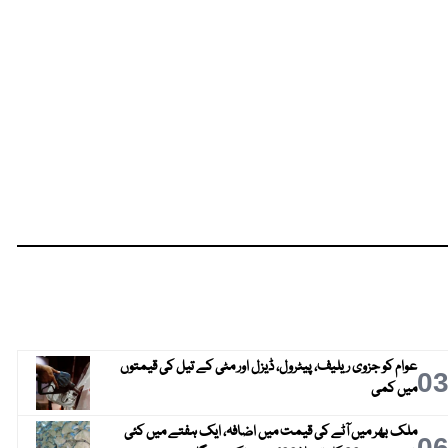
عوام کو جزوی ریلیف، پیٹرول، ڈیزل اور مٹی کے تیل کی قیمتوں
0
میں کمی
ملک بھر میں آٹے کی قیمت میں اضافہ، ایک ہفتے میں کئی
0