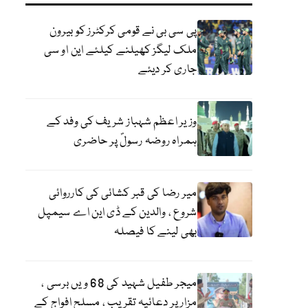
پی سی بی نے قومی کرکٹرز کو بیرون
ملک لیگز کھیلنے کیلئے این او سی
جاری کر دیئے
وزیر اعظم شہباز شریف کی وفد کے
ہمراہ روضہ رسولؐ پر حاضری
میر رضا کی قبر کشائی کی کارروائی
شروع ، والدین کے ڈی این اے سیمپل
بھی لینے کا فیصلہ
میجر طفیل شہید کی 68 ویں برسی ،
مزار پر دعائیہ تقریب ، مسلح افواج کے