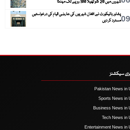
شہروں میں 20 کلو تھیلا 100 روپے تک مہنگا
پشاور ہائیکورٹ نے افغان شہریوں کی عارضی قیام کی درخواستیں
0
مسترد کر دیں
یزی سیکشنز
Pakistan News in 
Sports News in 
Business News in 
Tech News in 
Entertainment News in 