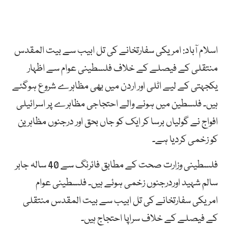
اسلام آباد: امریکی سفارتخانے کی تل ابیب سے بیت المقدس
منتقلی کے فیصلے کے خلاف فلسطینی عوام سے اظہار
یکجہتی کے لیے اٹلی اور اردن میں بھی مظاہرے شروع ہوگئے
ہیں۔ فلسطین میں ہونے والے احتجاجی مظاہرے پر اسرائیلی
افواج نے گولیاں برسا کر ایک کو جاں بحق اور درجنوں مظاہرین
کو زخمی کردیا ہے۔
فلسطینی وزارت صحت کے مطابق فائرنگ سے 40 سالہ جابر
سالم شہید اوردرجنوں زخمی ہوئے ہیں۔ فلسطینی عوام
امریکی سفارتخانے کی تل ابیب سے بیت المقدس منتقلی
کے فیصلے کے خلاف سراپا احتجاج ہیں۔