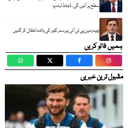
سطح پر آئیں گی ، ڈونلڈ ٹرمپ
چیئرمین پی ٹی آئی بیرسٹر گوہر کی والدہ انتقال کر گئیں
ہمیں فالو کریں
WhatsApp
Twitter
Facebook
Faceboo
مقبول ترین خبریں