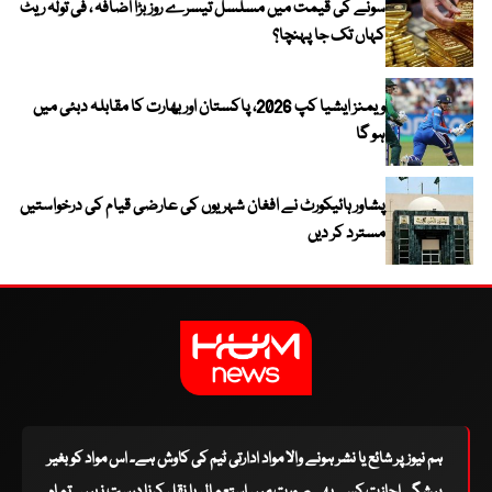
سونے کی قیمت میں مسلسل تیسرے روز بڑا اضافہ ، فی تولہ ریٹ
کہاں تک جا پہنچا؟
ویمنز ایشیا کپ 2026، پاکستان اور بھارت کا مقابلہ دبئی میں
ہو گا
پشاور ہائیکورٹ نے افغان شہریوں کی عارضی قیام کی درخواستیں
مسترد کر دیں
ہم نیوز پر شائع یا نشر ہونے والا مواد ادارتی ٹیم کی کاوش ہے۔ اس مواد کو بغیر
پیشگی اجازت کسی بھی صورت میں استعمال یا نقل کرنا درست نہیں۔ تمام