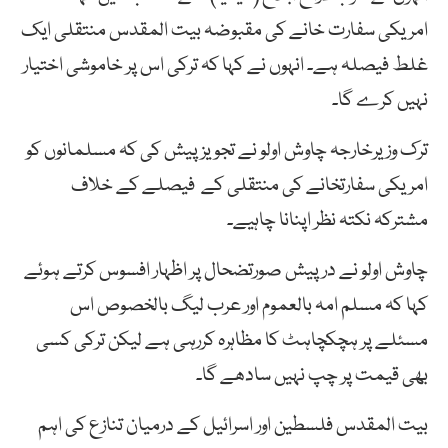
امریکی سفارت خانے کی مقبوضہ بیت المقدس منتقلی ایک
غلط فیصلہ ہے۔ انہوں نے کہا کہ ترکی اس پر خاموشی اختیار
نہیں کرے گا۔
ترک وزیرخارجہ چاوش اولو نے تجویز پیش کی کہ مسلمانوں کو
امریکی سفارتخانے کی منتقلی کے فیصلے کے خلاف
مشترکہ نکتہ نظر اپنانا چاہیے۔
چاوش اولو نے درپیش صورتضحال پر اظہار افسوس کرتے ہوئے
کہا کہ مسلم امہ بالعموم اور عرب لیگ بالخصوص اس
مسئلے پر ہچکچاہٹ کا مظاہرہ کررہی ہے لیکن ترکی کسی
بھی قیمت پر چپ نہیں سادھے گا۔
بیت المقدس فلسطین اور اسرائیل کے درمیان تنازع کی اہم