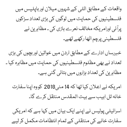
واقعات کے مطابق اٹلی کے شہروں میلان اور باپلیس میں
فلسطینیوں کی حمایت میں لوگوں کی بڑی تعداد سڑکوں
پرآئی اورامریکہ مخالف نعرے بازی کی ۔ مظاہرین نے
فلسطینی پرچم اٹھا رکھے تھے۔
خبررساں ادارے کے مطابق اردن میں خواتین اور بچوں کی بڑی
تعداد نے بھی مظلوم فلسطینیوں کی حمایت میں مظاہرہ کیا ۔
مظاہرین کی تعداد ہزاروں میں بتائی گئی ہے۔
امریکہ نے اعلان کیا تھا کہ 14 مئی2018 کو وہ اپنا سفارت
خانہ تل ابیب سے بیت المقدس منتقل کرے گا۔
اسرائیلی پولیس نے اپنے ایک بیان میں کہا ہے کہ امریکی
سفارت خانے کی منتقلی کے تمام انتظامات مکمل کر لیے