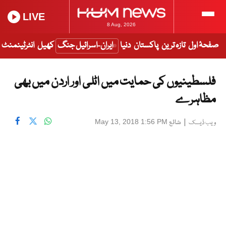
LIVE
8 Aug, 2026
صفحۂ اول
تازہ ترین
پاکستان
دنیا
ایران-اسرائیل جنگ
کھیل
انٹرٹینمنٹ
فلسطینیوں کی حمایت میں اٹلی اور اردن میں بھی
مظاہرے
|
شائع
May 13, 2018 1:56 PM
ویب ڈیسک