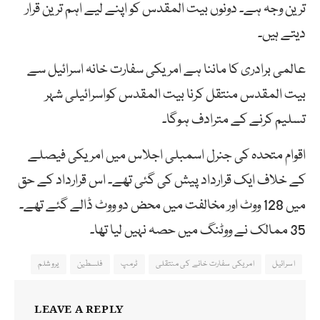
ترین وجہ ہے۔ دونوں بیت المقدس کو اپنے لیے اہم ترین قرار
دیتے ہیں۔
عالمی برادری کا ماننا ہے امریکی سفارت خانہ اسرائیل سے
بیت المقدس منتقل کرنا بیت المقدس کواسرائیلی شہر
تسلیم کرنے کے مترادف ہوگا۔
اقوام متحدہ کی جنرل اسمبلی اجلاس میں امریکی فیصلے
کے خلاف ایک قرارداد پیش کی گئی تھے۔ اس قرارداد کے حق
میں 128 ووٹ اور مخالفت میں محض دو ووٹ ڈالے گئے تھے۔
35 ممالک نے ووٹنگ میں حصہ نہیں لیا تھا۔
اسرائیل
امریکی سفارت خانے کی منتقلی
ٹرمپ
فلسطین
یروشلم
LEAVE A REPLY