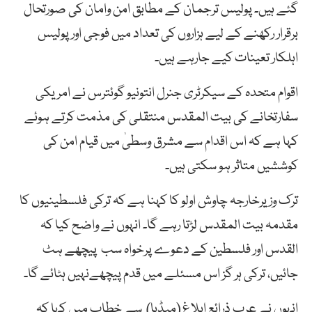
گئے ہیں۔ پولیس ترجمان کے مطابق امن وامان کی صورتحال
برقرار رکھنے کے لیے ہزاروں کی تعداد میں فوجی اور پولیس
اہلکار تعینات کیے جارہے ہیں۔
اقوام متحدہ کے سیکرٹری جنرل انتونیو گوئترس نے امریکی
سفارتخانے کی بیت المقدس منتقلی کی مذمت کرتے ہوئے
کہا ہے کہ اس اقدام سے مشرق وسطیٰ میں قیام امن کی
کوششیں متاثر ہو سکتی ہیں۔
ترک وزیرخارجہ چاوش اولو کا کہنا ہے کہ ترکی فلسطینیوں کا
مقدمہ بیت المقدس لڑتا رہے گا۔ انہوں نے واضح کیا کہ
القدس اور فلسطین کے دعوے پرخواہ سب پیچھے ہٹ
جائیں، ترکی ہر گز اس مسئلے میں قدم پیچھےنہیں ہٹائے گا۔
انہوں نے عرب ذرائع ابلاغ (میڈیا) سے خطاب میں کہا کہ