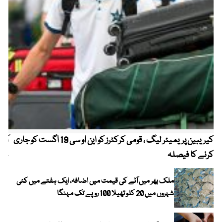
کیریبین پریمیئر لیگ ، قومی کرکٹرز کو این او سی 19 اگست کو جاری
آز
کرنے کا فیصلہ
چھی
ملک بھر میں آٹے کی قیمت میں اضافہ، ایک ہفتے میں کئی
شہروں میں 20 کلو تھیلا 100 روپے تک مہنگا