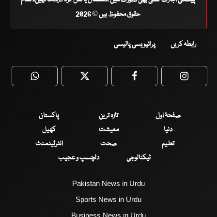
حقوق محفوظ ہیں © 2026
رابطہ کریں
پرائیویسی پالیسی
WhatsApp
Twitter
Facebook
Faceboo
صفحۂ اول
تازہ ترین
پاکستان
دنیا
معیشت
کھیل
تعلیم
صحت
انٹرٹینمنٹ
ٹیکنالوجی
دلچسپ و عجیب
Pakistan News in Urdu
Sports News in Urdu
Business News in Urdu