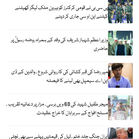
پی سی بی نے قومی کرکٹرز کو بیرون ملک لیگز کھیلنے
کیلئے این او سی جاری کر دیئے
وزیر اعظم شہباز شریف کی وفد کے ہمراہ روضہ رسولؐ پر
حاضری
میر رضا کی قبر کشائی کی کارروائی شروع ، والدین کے ڈی
این اے سیمپل بھی لینے کا فیصلہ
میجر طفیل شہید کی 68 ویں برسی ، مزار پر دعائیہ تقریب ،
مسلح افواج کے سربراہان کا خراج عقیدت
ایران جنگ جلد ختم ، تیل کی قیمتیں پہلے سے بھی نچلی