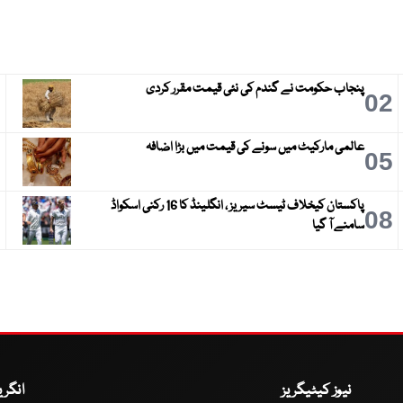
پنجاب حکومت نے گندم کی نئی قیمت مقرر کردی
3
02
عالمی مارکیٹ میں سونے کی قیمت میں بڑا اضافہ
6
05
پاکستان کیخلاف ٹیسٹ سیریز ، انگلینڈ کا 16 رکنی اسکواڈ
9
08
سامنے آ گیا
نیوز کیٹیگریز
انگر