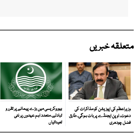
متعلقہ خبریں
بیوروکریسی میں بڑے پیمانے پر تقرر و
وزیراعظم کی اپوزیشن کو مذاکرات کی
تبادلے، متعدد اہم عہدوں پر نئی
دعوت، اوپن ایجنڈے پر بات ہوگی، طارق
تعیناتیاں
فضل چودھری