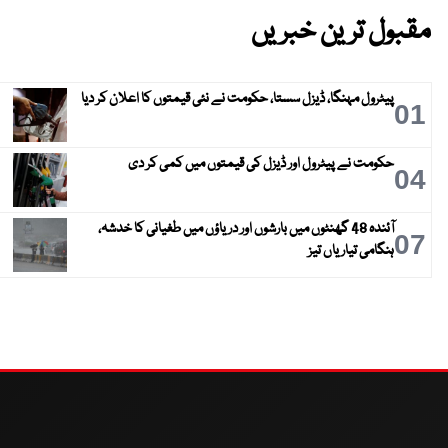
مقبول ترین خبریں
پیٹرول مہنگا، ڈیزل سستا، حکومت نے نئی قیمتوں کا اعلان کر دیا
01
حکومت نے پیٹرول اور ڈیزل کی قیمتوں میں کمی کر دی
04
آئندہ 48 گھنٹوں میں بارشوں اور دریاؤں میں طغیانی کا خدشہ،
07
ہنگامی تیاریاں تیز