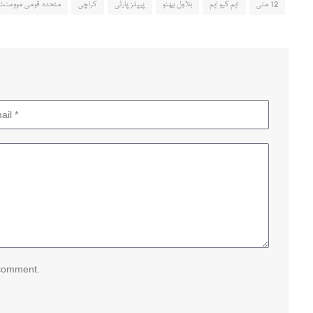
12 مئی
ایم کیو ایم
بلاول بھٹو
پیپلزپارٹی
کراچی
متحدہ قومی موومنٹ 
 comment.