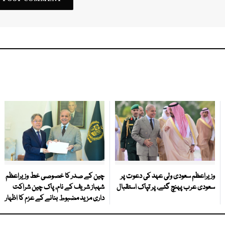
وزیراعظم سعودی ولی عہد کی دعوت پر
چین کے صدر کا خصوصی خط وزیراعظم
سعودی عرب پہنچ گئے، پر تپاک استقبال
شہباز شریف کے نام، پاک چین شراکت
داری مزید مضبوط بنانے کے عزم کا اظہار