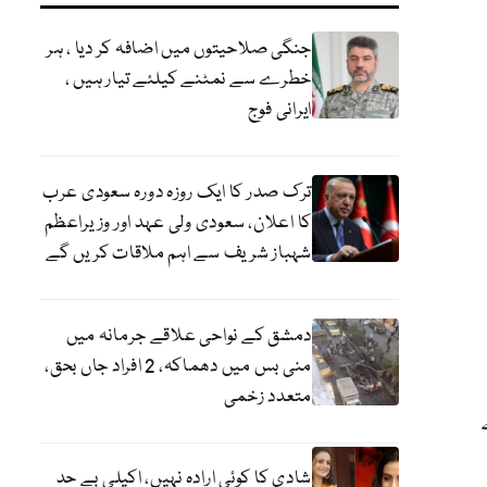
جنگی صلاحیتوں میں اضافہ کر دیا ، ہر
خطرے سے نمٹنے کیلئے تیار ہیں ،
ایرانی فوج
ترک صدر کا ایک روزہ دورہ سعودی عرب
کا اعلان، سعودی ولی عہد اور وزیراعظم
شہباز شریف سے اہم ملاقات کریں گے
دمشق کے نواحی علاقے جرمانہ میں
منی بس میں دھماکہ، 2 افراد جاں بحق،
متعدد زخمی
ہے
شادی کا کوئی ارادہ نہیں، اکیلی بے حد