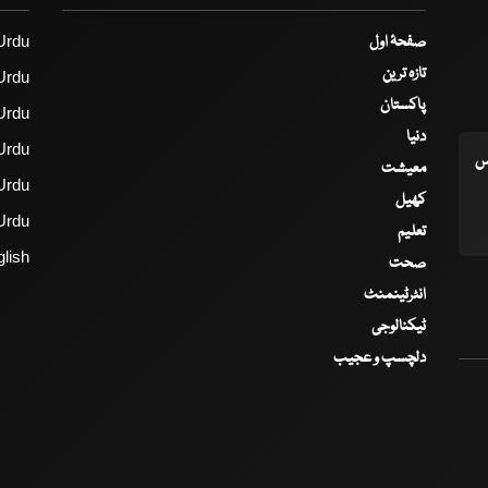
صفحۂ اول
Urdu
تازہ ترین
Urdu
پاکستان
Urdu
دنیا
Urdu
اس
معیشت
Urdu
کھیل
Urdu
تعلیم
lish
صحت
انٹرٹینمنٹ
ٹیکنالوجی
دلچسپ و عجیب