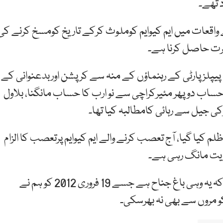
 تھے۔
 ایم کیو ایم پاکستان نے کہا کہ 12 مئی 2007 کے واقعات میں ایم کیوایم کوملوث کرکے تاریخ کومسخ کرنے ک
ت حاصل کرنا ہے۔
 کہ پیپلزپارٹی کے رہنماؤں کے منہ سے کرپشن اوربدعنوانی کے
تیں، پہلے 15 سوارب روپے کا حساب دو پھر مئیرکراچی سے نو ارب کا حساب مانگنا، بلاول
کی جیل سے رہائی کامطالبہ کیا تھا۔
م کیا گیا، آج تعصب کرنے والے ایم کیوایم پرتعصب کا الزام
ثریت مانگ رہی ہے۔
انہوں نے پیپلز پارٹی کے جلسے پر تبصرہ کرتے ہوئے کہا کہ یہ وہی باغ جناح ہے جسے 19 فروری 2012 کو ہم نے
 کو مروں سے بھی نہ بھرسکی۔