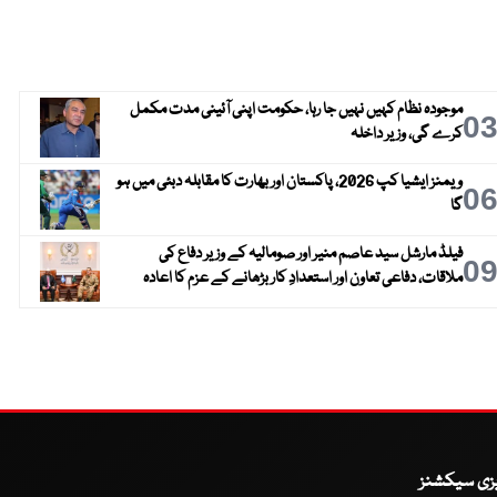
موجودہ نظام کہیں نہیں جا رہا، حکومت اپنی آئینی مدت مکمل
0
کرے گی، وزیر داخلہ
ویمنز ایشیا کپ 2026، پاکستان اور بھارت کا مقابلہ دبئی میں ہو
0
گا
فیلڈ مارشل سید عاصم منیر اور صومالیہ کے وزیر دفاع کی
0
ملاقات، دفاعی تعاون اور استعدادِ کار بڑھانے کے عزم کا اعادہ
یزی سیکشنز