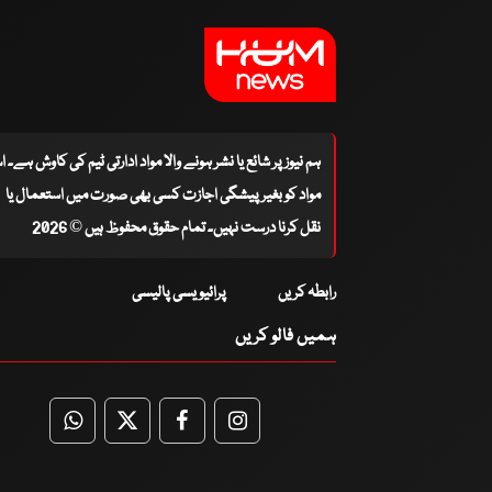
ہم نیوز پر شائع یا نشر ہونے والا مواد ادارتی ٹیم کی کاوش ہے۔ 
مواد کو بغیر پیشگی اجازت کسی بھی صورت میں استعمال یا
نقل کرنا درست نہیں۔ تمام حقوق محفوظ ہیں © 2026
رابطہ کریں
پرائیویسی پالیسی
ہمیں فالو کریں
WhatsApp
Twitter
Facebook
Facebook