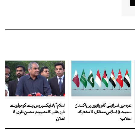
غزہ میں اسرائیلی کارروائیوں پر پاکستان
اسلام آباد ایکسپریس وے کو موٹروے
سمیت 8 اسلامی ممالک کا مشترکہ
طرز بنانے کا منصوبہ، محسن نقوی کا
اعلامیہ
اعلان