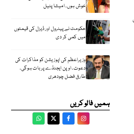
خوش ہوں، امیشا پٹیل
ی
حکومت نے پیٹرول اور ڈیزل کی قیمتوں
میں کمی کر دی
وزیراعظم کی اپوزیشن کو مذاکرات کی
دعوت، اوپن ایجنڈے پر بات ہوگی،
طارق فضل چودھری
ہمیں فالو کریں
WhatsApp
Twitter
Facebook
Facebook