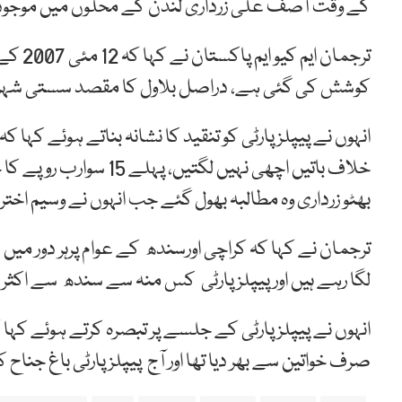
کے وقت آصف علی زرداری لندن کے محلوں میں موجود
ترجمان
کوشش کی گئی ہے، دراصل بلاول کا مقصد سستی شہر
انہوں نے پیپلز پارٹی کو تنقید کا نشانہ بناتے ہوئے کہا
خلاف باتیں اچھی نہیں لگ
بھٹو زرداری وہ مطالبہ بھول گئے جب انہوں نے وسیم اختر
ترجمان نے کہا کہ کراچی اورسندھ کے عوام پرہر دور میں ظل
لگا رہے ہیں اور پیپلز پارٹی کس منہ سے سندھ سے اک
صرف خواتین سے بھر دیا تھا اور آج پیپلزپارٹی باغ جناح