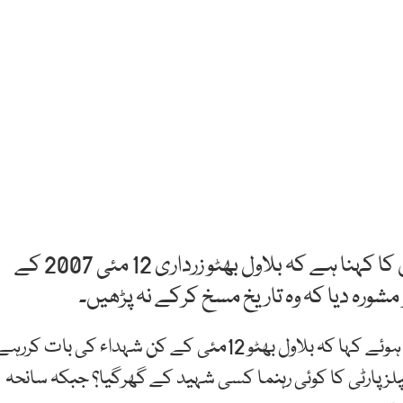
کراچی: متحدہ قومی موومنٹ پاکستان کے ترجمان کا کہنا ہے کہ بلاول بھٹو زرداری 12 مئی 2007 کے
مشورہ دیا کہ وہ تاریخ مسخ کرکے نہ پڑھیں۔
انہوں نے پیپلزپارٹی کے چیئرمین کی تقریرپرتبصرہ کرتے ہوئے کہا کہ بلاول بھٹو 12مئی کے کن شہداء کی بات کرر
 سمیت پیپلزپارٹی کا کوئی رہنما کسی شہید کے گھرگیا؟ جبکہ سانحہ