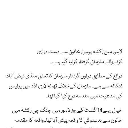
لاہور میں رکشہ پرسوار خاتون سے دست درازی
کرنےوالےملزمان گرفتار کرلیا گیا ہے۔
ذرائع کے مطابق دونوں گرفتار ملزمان کا تعلق منڈی فیض آباد
ننکانہ سے ہے۔ ملزمان کےخلاف تھانہ لاری اڈہ میں پولیس
کی مدعیت میں مقدمہ درج کیا گیا تھا۔
خیال رہے14اگست کے روز لاہور میں چنگ چی رکشہ میں
خاتون سے بدسلوکی کا واقعہ پیش آیا تھا۔ واقعہ کا مقدمہ