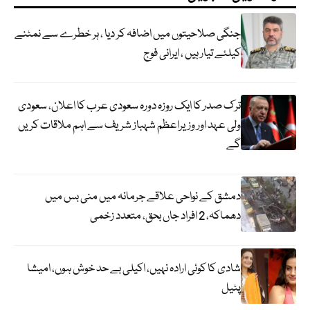
جنگی صلاحیتوں میں اضافہ کر دیا ، ہر خطرے سے نمٹنے
کیلئے تیار ہیں ، ایرانی فوج
ترک صدر کا ایک روزہ دورہ سعودی عرب کا اعلان، سعودی
ولی عہد اور وزیراعظم شہباز شریف سے اہم ملاقات کریں
گے
دمشق کے نواحی علاقے جرمانہ میں منی بس میں
دھماکہ، 2 افراد جاں بحق، متعدد زخمی
شادی کا کوئی ارادہ نہیں، اکیلی بے حد خوش ہوں، امیشا
پٹیل