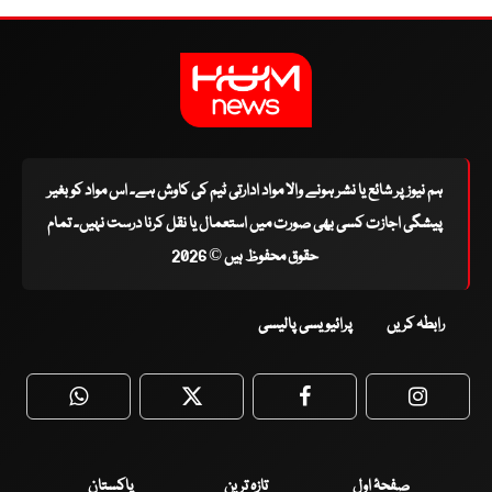
ہم نیوز پر شائع یا نشر ہونے والا مواد ادارتی ٹیم کی کاوش ہے۔ اس مواد کو بغیر
پیشگی اجازت کسی بھی صورت میں استعمال یا نقل کرنا درست نہیں۔ تمام
حقوق محفوظ ہیں © 2026
رابطہ کریں
پرائیویسی پالیسی
WhatsApp
Twitter
Facebook
Faceboo
صفحۂ اول
تازہ ترین
پاکستان