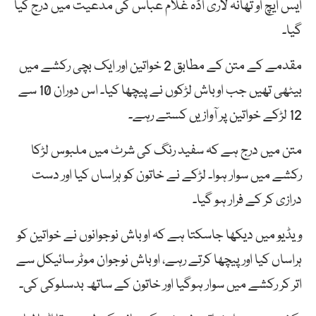
ایس ایچ او تھانہ لاری اڈہ غلام عباس کی مدعیت میں درج کیا
گیا۔
مقدمے کے متن کے مطابق 2 خواتین اور ایک بچی رکشے میں
بیٹھی تھیں جب اوباش لڑکوں نے پیچھا کیا۔ اس دوران 10 سے
12 لڑکے خواتین پر آوازیں کستے رہے۔
متن میں درج ہے کہ سفید رنگ کی شرٹ میں ملبوس لڑکا
رکشے میں سوار ہوا۔ لڑکے نے خاتون کو ہراساں کیا اور دست
درازی کر کے فرار ہو گیا۔
ویڈیو میں دیکھا جاسکتا ہے کہ اوباش نوجوانوں نے خواتین کو
ہراساں کیا اور پیچھا کرتے رہے، اوباش نوجوان موٹر سائیکل سے
اتر کر رکشے میں سوار ہوگیا اور خاتون کے ساتھ بدسلوکی کی۔