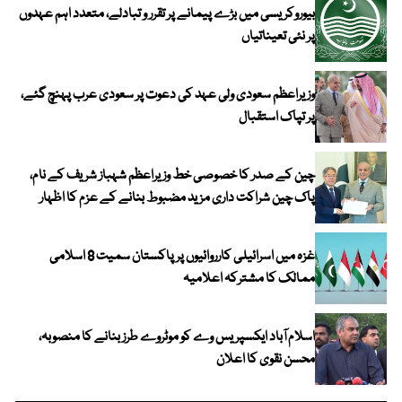
بیوروکریسی میں بڑے پیمانے پر تقرر و تبادلے، متعدد اہم عہدوں
پر نئی تعیناتیاں
وزیراعظم سعودی ولی عہد کی دعوت پر سعودی عرب پہنچ گئے،
پر تپاک استقبال
چین کے صدر کا خصوصی خط وزیراعظم شہباز شریف کے نام،
پاک چین شراکت داری مزید مضبوط بنانے کے عزم کا اظہار
غزہ میں اسرائیلی کارروائیوں پر پاکستان سمیت 8 اسلامی
ممالک کا مشترکہ اعلامیہ
اسلام آباد ایکسپریس وے کو موٹروے طرز بنانے کا منصوبہ،
محسن نقوی کا اعلان