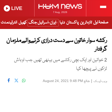
LIVE
7 Aug, 2026
صفحۂ اول
تازہ ترین
پاکستان
دنیا
ایران-اسرائیل جنگ
کھیل
انٹرٹینمنٹ
رکشہ سوار خاتون سے دست درازی کرنےوالےملزمان
گرفتار
2 خواتین اور ایک بچی رکشے میں بیٹھی تھیں جب اوباش
لڑکوں نے پیچھا کیا
|
شائع
August 24, 2021 9:48 PM
ویب ڈیسک