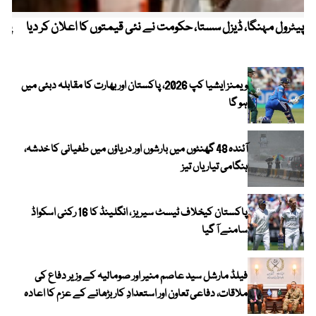
پیٹرول مہنگا، ڈیزل سستا، حکومت نے نئی قیمتوں کا اعلان کر دیا
پنج
ویمنز ایشیا کپ 2026، پاکستان اور بھارت کا مقابلہ دبئی میں
ہو گا
آئندہ 48 گھنٹوں میں بارشوں اور دریاؤں میں طغیانی کا خدشہ،
ہنگامی تیاریاں تیز
پاکستان کیخلاف ٹیسٹ سیریز ، انگلینڈ کا 16 رکنی اسکواڈ
سامنے آ گیا
فیلڈ مارشل سید عاصم منیر اور صومالیہ کے وزیر دفاع کی
ملاقات، دفاعی تعاون اور استعدادِ کار بڑھانے کے عزم کا اعادہ