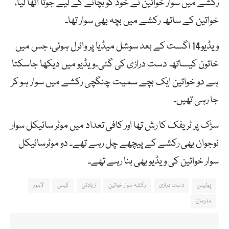
رکشے میں سوار خواتین نے خود کو بچانے کے لیے جوتا اٹھا لیا،
خواتین کے ساتھ رکشے میں بچہ بھی سوار تھا۔
ویڈیو14 اگست کے بعد سوشل میڈیا پر وائرل ہوئی، جس میں
خاتون کیساتھ دست درازی کی گئی۔ویڈیو میں دیکھا جاسکتا
ہے دو خواتین ایک بچے سمیت چنگچی رکشے میں سوار ہو کر
جا رہی تھیں۔
سڑک پر ٹریفک کا رش تھا اور کافی تعداد میں موٹر سائیکل سوار
نوجوان بھی رکشے کے پیچھے چل رہے تھے۔ دو موٹرسائیکل
سوار خواتین کی ویڈیو بھی بنا رہے تھے۔
پولیس
دست درازی
رکشہ سوار خواتین
زیادتی
کیس
لاہور
ملزمان