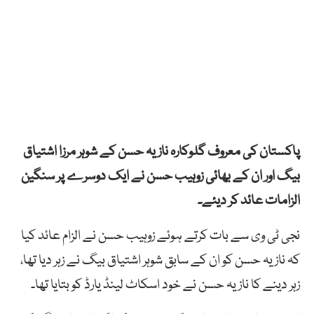
پاکستان کی معروف گلوکارہ نازیہ حسن کے شوہر مرزا اشتیاق
بیگ اور ان کے بھائی زوہیب حسن نے ایک دوسرے پر سنگین
الزامات عائد کر دیئے۔
نجی ٹی وی سے بات کرتے ہوئے زوہیب حسن نے الزام عائد کیا
کہ نازیہ حسن کو ان کے سابق شوہر اشتیاق بیگ نے زہر دیا تھا،
زہر دینے کا نازیہ حسن نے خود اسکاٹ لینڈ یارڈ کو بتایا تھا۔