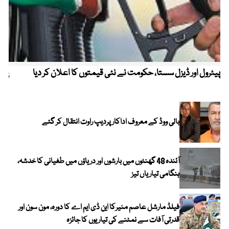
پیٹرول اور ڈیزل سستا، حکومت نے نئی قیمتوں کا اعلان کر دیا
پیٹ
بالی ووڈ کے معروف اداکار پردیپ راوت انتقال کر گئے
آئندہ 48 گھنٹوں میں بارشوں اور دریاؤں میں طغیانی کا خدشہ،
ہنگامی تیاریاں تیز
فیلڈ مارشل عاصم منیرکا این ڈی ایم اے کا دورہ، مون سون اور
قدرتی آفات سے نمٹنے کی تیاریوں کا جائزہ