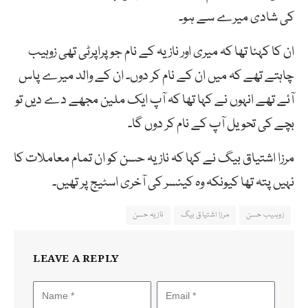
کی شادی میرے سے ہو۔
ان کا کہنا تھا کہ میری اور نازیہ کے نام جو پراپرٹی تھی زوہیب
چاہتے تھے کہ میں ان کے نام کر دوں۔ ان کے والد میرے پاس
آئے تھے انہوں نے کہا تھا کہ آپ ایک ملین مجھے دے دیں تو
بچے کی تحویل آپ کے نام کر دوں گا۔
مرزا اشتیاق بیگ نے کہا کہ نازیہ حسن کو ان تمام معاملات کا
نہیں پتہ تھا کیونکہ وہ کینسر کی آخری اسٹیج پر تھیں۔
زوہیب حسن
مرزا اشتیاق بیگ
نازیہ حسن
LEAVE A REPLY