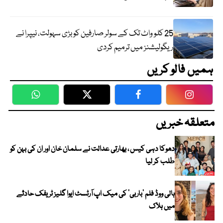
25 کلو واٹ تک کے سولر صارفین کو بڑی سہولت، نیپرا نے
ریگولیشنز میں ترمیم کردی
ہمیں فالو کریں
WhatsApp
Twitter
Facebook
Faceboo
متعلقہ خبریں
دھوکا دہی کیس ، بھارتی عدالت نے سلمان خان اور ان کی بہن کو
طلب کر لیا
ہالی ووڈ فلم ’باربی‘ کی میک اپ آرٹسٹ ایوا گلیز ٹریفک حادثے
میں ہلاک