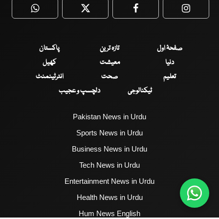
WhatsApp
Twitter
Facebook
Faceboo
صفحۂ اول
تازہ ترین
پاکستان
دنیا
معیشت
کھیل
تعلیم
صحت
انٹرٹینمنٹ
ٹیکنالوجی
دلچسپ و عجیب
Pakistan News in Urdu
Sports News in Urdu
Business News in Urdu
Tech News in Urdu
Entertainment News in Urdu
Health News in Urdu
Hum News English