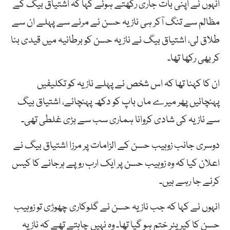
انہوں نے اپنی بات جاری رکھتے ہوئے کہا کہ اشتیاق بیگ کے
مظالم سے تنگ آکر ہی نازیہ حسن نے مرنے سے پہلے ان سے
طلاق لی، اشتیاق بیگ نے نازیہ حسن کو برطانیہ میں قیدی بنا
کر بھی رکھا تھا۔
ان کا کہنا تھا کہ اس شخص نے پہلے نازیہ کو تکلیفیں
پہنچائیں پھر میرے ماں باپ کو دکھ پہنچائے، اشتیاق بیگ
سے نازیہ کی شادی کروانا ہماری سب سے بڑی غلطی تھی۔
دوسری جانب زوہیب حسن کے الزامات پر مرزا اشتیاق بیگ نے
اعلان کیا کہ وہ زوہیب حسن پر ایک ارب روپے ہرجانے کا کیس
کرنے جا رہے ہیں۔
انہوں نے کہا کہ جب نازیہ حسن نے گلوکاری چھوڑی تو زوہیب
حسن کا کیریئر ختم ہو گیا تھا۔ وہ نہیں چاہتے تھے کہ نازیہ