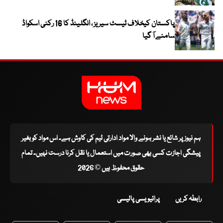
پاکستان کیخلاف ٹیسٹ سیریز ، انگلینڈ کا 16 رکنی اسکواڈ
سامنے آ گیا
ہم نیوز پر شائع یا نشر ہونے والا مواد ادارتی ٹیم کی کاوش ہے۔ اس مواد کو بغیر
پیشگی اجازت کسی بھی صورت میں استعمال یا نقل کرنا درست نہیں۔ تمام
حقوق محفوظ ہیں © 2026
رابطہ کریں
پرائیویسی پالیسی