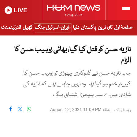
LIVE
6 Aug, 2026
صفحۂ اول
تازہ ترین
پاکستان
دنیا
ایران-اسرائیل جنگ
کھیل
انٹرٹینمنٹ
نازیہ حسن کو قتل کیا گیا، بھائی زوہیب حسن کا
الزام
جب نازیہ حسن نے گلوکاری چھوڑی تو زوہیب حسن کا
کیریئر ختم ہو گیا تھا۔ وہ نہیں چاہتے تھے کہ نازیہ کی
شادی میرے سے ہو۔مرزا اشتیاق بیگ
|
شائع
August 12, 2021 11:09 PM
ویب ڈیسک