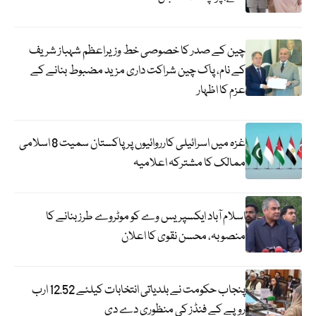
چین کے صدر کا خصوصی خط وزیراعظم شہباز شریف
کے نام، پاک چین شراکت داری مزید مضبوط بنانے کے
عزم کا اظہار
غزہ میں اسرائیلی کارروائیوں پر پاکستان سمیت 8 اسلامی
ممالک کا مشترکہ اعلامیہ
اسلام آباد ایکسپریس وے کو موٹروے طرز بنانے کا
منصوبہ، محسن نقوی کا اعلان
پنجاب حکومت نے بلدیاتی انتخابات کیلئے 12.52 ارب
روپے کے فنڈز کی منظوری دے دی