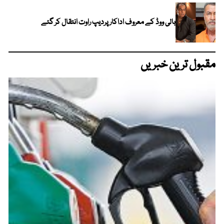
بالی ووڈ کے معروف اداکار پردیپ راوت انتقال کر گئے
مقبول ترین خبریں