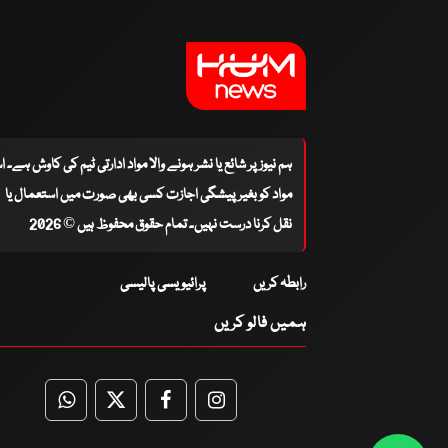
ہم نیوز پر شائع یا نشر ہونے والا مواد ادارتی ٹیم کی کاوش ہے۔ 
مواد کو بغیر پیشگی اجازت کسی بھی صورت میں استعمال یا
نقل کرنا درست نہیں۔ تمام حقوق محفوظ ہیں © 2026
رابطہ کریں
پرائیویسی پالیسی
ہمیں فالو کریں
WhatsApp
Twitter
Facebook
Facebook