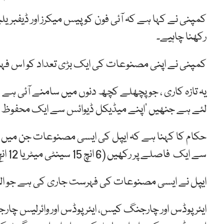
کمپنی نے کہا ہے کہ آئی فون کو پیس میکرز اور ڈیفبریلیٹ
رکھنا چاہیے۔
کمپنی نے اپنی مصنوعات کی ایک بڑی تعداد کو اس ف
یہ تازہ کاری ، جو پچھلے کچھ دنوں میں سامنے آئی ہ
لئے ہے جنھیں ‘اپنے میڈیکل ڈیوائس سے ایک محفوظ فا
حکام کا کہنا ہے کہ ایپل کی ایسی مصنوعات جن میں مق
سے ایک فاصلے پر رکھیں (6 انچ 15 سینٹی میٹر یا 12 انچ 30 سینٹی میٹر سے زیادہ)۔
ایپل نے ایسی مصنوعات کی فہرست جاری کی ہے جو الیک
ایئر پوڈس اور چارجنگ کیس، ایئر پوڈس اور وائرلیس چا