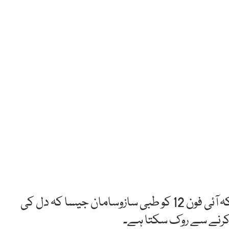
امریکی ٹیکنالوجی کمپنی ایپل نے خبردار کیا ہےکہ آئی فون 12 کو طبی سازوسامان جیسا کہ دل کی
م کرنے سے روک سکتا ہے۔