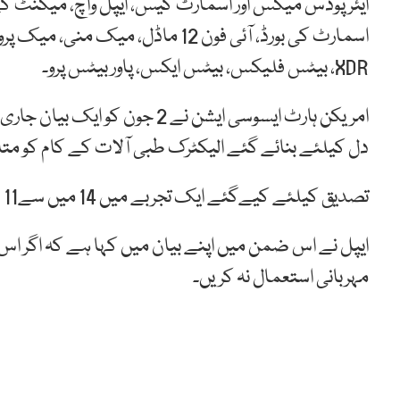
ایئر پوڈس میکس اور اسمارٹ کیس، ایپل واچ، میگنٹ کے سات
اسمارٹ کی بورڈ، آئی فون 12 ماڈل،
XDR، بیٹس فلیکس، بیٹس ایکس، پاور بیٹس پرو۔
دل کیلئے بنائے گئے الیکٹرک طبی آلات کے کام کو متاث
تصدیق کیلئے کیےگئے ایک تجربے میں 14 میں سے11 طبی آلات آئی فون12 کے قریب رکھنے سے بند ہوگئے تھے۔
ایپل نے اس ضمن میں اپنے بیان میں کہا ہے کہ اگر اس
مہربانی استعمال نہ کریں۔