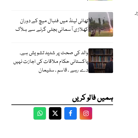
ر
تھائی لینڈ میں فٹبال میچ کے دوران
کھلاڑی آسمانی بجلی گرنے سے ہلاک
والد کی صحت پر شدید تشویش ہے،
پاکستانی حکام ملاقات کی اجازت نہیں
دے رہے ، قاسم ، سلیمان
ہمیں فالو کریں
WhatsApp
Twitter
Facebook
Facebook