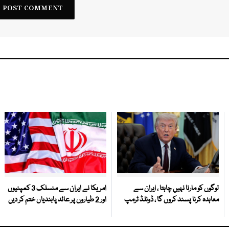
لوگوں کو مارنا نہیں چاہتا ، ایران سے
امریکا نے ایران سے منسلک 3 کمپنیوں
معاہدہ کرنا پسند کروں گا ، ڈونلڈ ٹرمپ
اور 2 طیاروں پر عائد پابندیاں ختم کر دیں