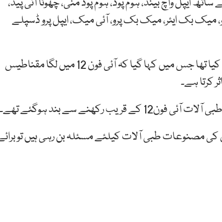
ھ ایپل واچ بینڈ، ہوم پوڈ، ہوم پوڈ منی، چھوٹا آئی پیڈ،
 میک منی، میک پرو، میک بک ایئر، میک بک پرو، آئی میک، ایپل پرو ڈسپلے
امریکن ہارٹ ایسوسی ایشن نے 2 جون کو ایک بیان جاری کیا تھا جس میں کہا گیا کہ آئی فون 12 میں لگا مقناطیس
ر کرتا ہے۔
 کی مصنوعات طبی آلات کیلئے مسئلہ بن رہی ہیں تو برائے