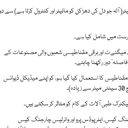
ر( آلہ جو دل کی دھڑکن کو مانیٹر اور کنٹرول کرتا ہے) سے دو
ہرست میں شامل کیا ہے۔
ے ، میگنےٹ اور برقی مقناطیسی شعبوں والی مصنوعات کے
صلہ’ دور رکھنا چاہئے۔
ناطیس کا استعمال کیا گیا ہو، کو اپنے میڈیکل ڈیوائس
ٹرک طبی آلات کے کام کو متاثر کر سکتے ہیں۔
رجنگ کیس، ایئر پوڈس پرو اور وائرلیس چارجنگ کیس