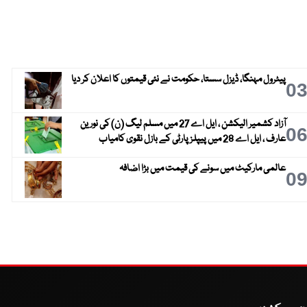
پیٹرول مہنگا، ڈیزل سستا، حکومت نے نئی قیمتوں کا اعلان کر دیا
0
آزاد کشمیر الیکشن ، ایل اے 27 میں مسلم لیگ (ن) کی نورین
0
عارف ، ایل اے 28 میں پیپلز پارٹی کے بازل نقوی کامیاب
عالمی مارکیٹ میں سونے کی قیمت میں بڑا اضافہ
0