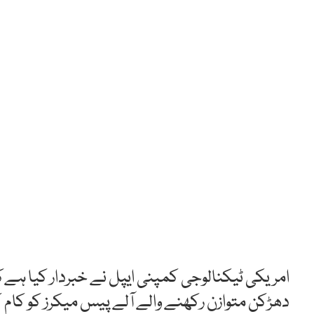
دھڑکن متوازن رکھنے والے آلے پیس میکرز کو کا