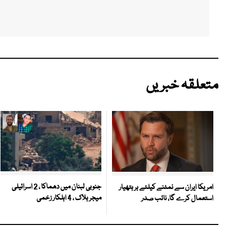
متعلقہ خبریں
جنوبی لبنان میں دھماکا ، 2 اسرائیلی
امریکا ایران سے نمٹنے کیلئے ہر ہتھیار
میجر ہلاک ، 4 اہلکار زخمی
استعمال کرے گا، نائب صدر