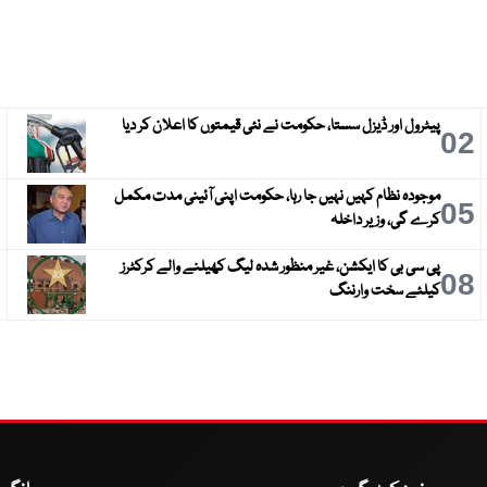
پیٹرول اور ڈیزل سستا، حکومت نے نئی قیمتوں کا اعلان کر دیا
3
02
موجودہ نظام کہیں نہیں جا رہا، حکومت اپنی آئینی مدت مکمل
6
05
کرے گی، وزیر داخلہ
پی سی بی کا ایکشن، غیر منظور شدہ لیگ کھیلنے والے کرکٹرز
9
08
کیلئے سخت وارننگ