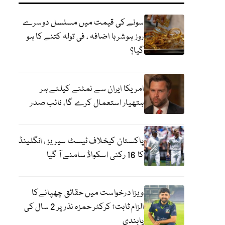
سونے کی قیمت میں مسلسل دوسرے
روز ہوشربا اضافہ ، فی تولہ کتنے کا ہو
گیا؟
امریکا ایران سے نمٹنے کیلئے ہر
ہتھیار استعمال کرے گا، نائب صدر
پاکستان کیخلاف ٹیسٹ سیریز ، انگلینڈ
کا 16 رکنی اسکواڈ سامنے آ گیا
ویزا درخواست میں حقائق چھپانےکا
الزام ثابت؛ کرکٹر حمزہ نذر پر 2 سال کی
پابندی