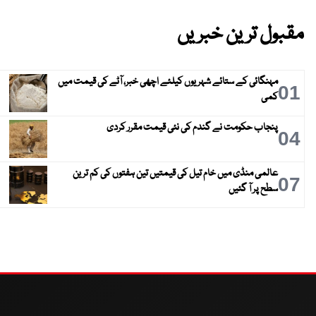
مقبول ترین خبریں
مہنگائی کے ستائے شہریوں کیلئے اچھی خبر، آٹے کی قیمت میں
01
کمی
پنجاب حکومت نے گندم کی نئی قیمت مقرر کردی
04
عالمی منڈی میں خام تیل کی قیمتیں تین ہفتوں کی کم ترین
07
سطح پر آ گئیں