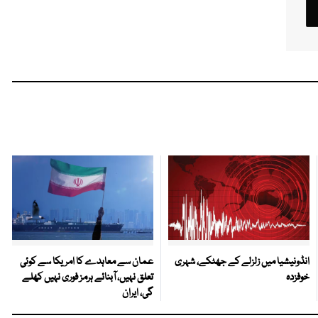
انڈونیشیا میں زلزلے کے جھٹکے، شہری
عمان سے معاہدے کا امریکا سے کوئی
خوفزدہ
تعلق نہیں، آبنائے ہرمز فوری نہیں کھلے
گی، ایران