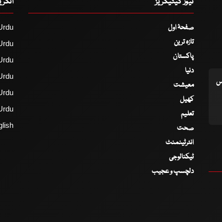
نیوز کیٹیگریز
انگر
صفحۂ اول
Urdu
تازہ ترین
Urdu
پاکستان
Urdu
دنیا
Urdu
اس
معیشت
Urdu
کھیل
Urdu
تعلیم
lish
صحت
انٹرٹینمنٹ
ٹیکنالوجی
دلچسپ و عجیب