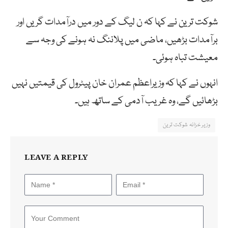
شوکت ترین نے کہا کہ ن لیگ کے دور میں درآمدات گریں اور
برآمدات بڑھیں، ماضی میں پلاننگ نہ ہونے کی وجہ سے
معیشت تباہ ہوئی۔
انہوں نے کہا کہ وزیراعظم عمران خان پیٹرول کی قیمتیں نہیں
بڑھائیں گے، وہ غریب آدمی کے ساتھ ہیں۔
وزیر خزانہ شوکت ترین
LEAVE A REPLY