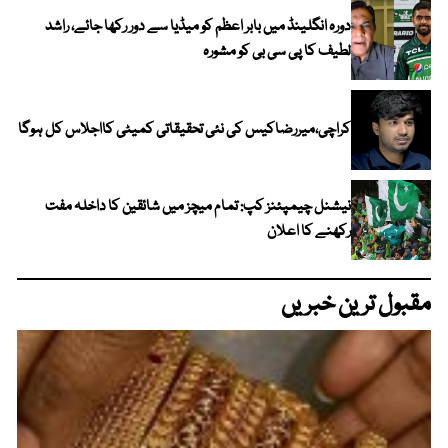
دورہ انگلینڈ میں بابر اعظم کو میڈیا سے دور رکھا جائے، راشد
لطیف کا پی سی بی کو مشورہ
کراچی،میررضاکیس کی نئی تحقیقاتی کمیٹی کااجلاس کل ہوگا
نیشنل چیمپئنز کپ: تمام میچز میں شائقین کا داخلہ مفت
رکھنے کا اعلان
مقبول ترین خبریں