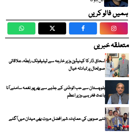
کل ہوگا
ہمیں فالو کریں
WhatsApp
Twitter
Facebook
Faceboo
متعلقہ خبریں
اسحاق ڈار کا کینیڈین وزیر خارجہ سے ٹیلیفونک رابطہ، علاقائی
صورتحال پر تبادلہ خیال
بلوچستان سے حب الوطنی کے جذبے سے بھرپور نغمہ سامنے آنا
باعث فخر ہے، وزیر اعظم
نئے صوبوں کی حمایت، شیر افضل مروت بھی میدان میں آگئے