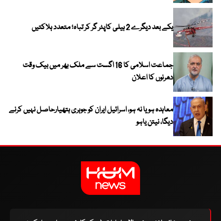
یکے بعد دیگرے 2 ہیلی کاپٹر گر کر تباہ؛ متعدد ہلاکتیں
جماعت اسلامی کا 16 اگست سے ملک بھر میں بیک وقت
دھرنوں کا اعلان
معاہدہ ہو یا نہ ہو، اسرائیل ایران کو جوہری ہتھیارحاصل نہیں کرنے
دیگا، نیتن یاہو