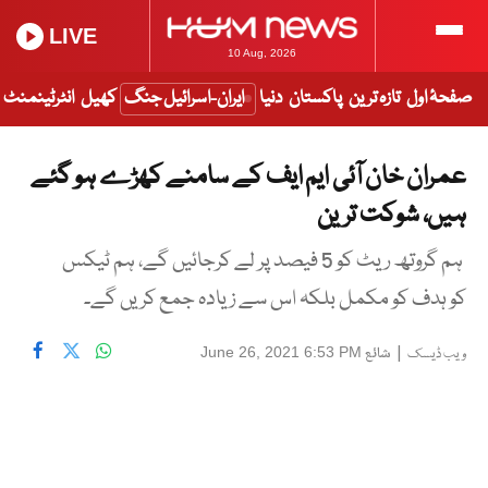
LIVE
10 Aug, 2026
صفحۂ اول
تازہ ترین
پاکستان
دنیا
ایران-اسرائیل جنگ
کھیل
انٹرٹینمنٹ
عمران خان آئی ایم ایف کے سامنے کھڑے ہو گئے
ہیں، شوکت ترین
ہم گروتھ ریٹ کو 5 فیصد پر لے کرجائیں گے، ہم ٹیکس
کو ہدف کو مکمل بلکہ اس سے زیادہ جمع کریں گے۔
|
شائع
June 26, 2021 6:53 PM
ویب ڈیسک