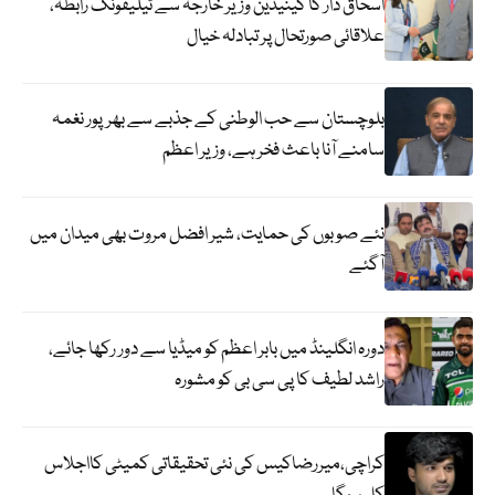
اسحاق ڈار کا کینیڈین وزیر خارجہ سے ٹیلیفونک رابطہ،
علاقائی صورتحال پر تبادلہ خیال
بلوچستان سے حب الوطنی کے جذبے سے بھرپور نغمہ
سامنے آنا باعث فخر ہے، وزیر اعظم
نئے صوبوں کی حمایت، شیر افضل مروت بھی میدان میں
آگئے
دورہ انگلینڈ میں بابر اعظم کو میڈیا سے دور رکھا جائے،
راشد لطیف کا پی سی بی کو مشورہ
کراچی،میررضاکیس کی نئی تحقیقاتی کمیٹی کااجلاس