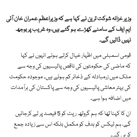
وزیر خزانہ شوکت ترین نے کہا ہے کہ وزیراعظم عمران خان آئی
ایم ایف کے سامنے کھڑے ہو گئے ہیں، وہ غریب پر بوجھ
نہیں ڈالیں گے۔
قومی اسمبلی میں اظہار خیال کرتے ہوئے انہوں نے کہا
کہ ماضی کی حکومتوں کی ناقص پالیسیوں کی وجہ سے
ملک میں زرمبادلہ کے ذخائر کم ہوئے ہیں۔ موجودہ حکومت
کی بہتر معاشی پالیسیوں کی وجہ سے پاکستان کی برآمدات
میں اضافہ ہوا ہے۔
ان کا کہنا تھا کہ ہم گروتھ ریٹ کو 5 فیصد پر لے کرجائیں
گے، ہم ٹیکس کو ہدف کو مکمل بلکہ اس سے زیادہ جمع
کریں گے۔