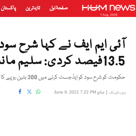
صفحۂ اول
تازہ ترین
پاکستان
7 Aug, 2026
13.5فیصد کردی: سلیم مانڈوی والا
حکومت کو شرح سود کو ایڈجسٹ کرنے میں 300 بلین روپے کا نقصان ہوا۔
|
شائع
June 9, 2021 7:22 PM
ویب ڈیسک