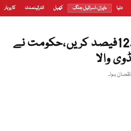
دنیا
ایران-اسرائیل جنگ
کھیل
انٹرٹینمنٹ
کاروبار
آئی ایم ایف نے کہا شرح سود12فیصد کریں،حکومت نے