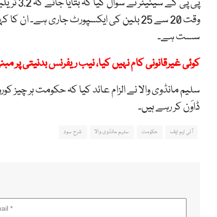
پی پی کے 
وقت 20 سے 25 بلین کی ایکسپورٹ جاری ہے۔ 
سست ہے۔
کوئی غیرقانونی کام نہیں کیا، نیب ریفرنس بدنیتی پر مبن
سلیم مانڈوی والا نے الزام عائد کیا کہ حکومت ہر چیز کور
ڈاوَن کر رہے ہیں۔
آئی ایم ایف
حکومت
سلیم مانڈوی والا
شرح سود