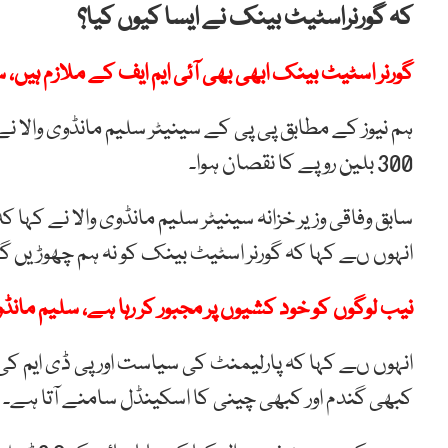
کہ گورنراسٹیٹ بینک نے ایسا کیوں کیا؟
گورنر اسٹیٹ بینک ابھی بھی آئی ایم ایف کے ملازم ہیں، س
ہم نیوز کے مطابق پی پی کے سینیٹر سلیم مانڈوی والا 
300 بلین روپے کا نقصان ہوا۔
سابق وفاقی وزیر خزانہ سینیٹر سلیم مانڈوی والا نے کہا
انہوں ںے کہا کہ گورنر اسٹیٹ بینک کو نہ ہم چھوڑیں گے 
نیب لوگوں کو خود کشیوں پر مجبور کر رہا ہے، سلیم مانڈو
انہوں ںے کہا کہ پارلیمنٹ کی سیاست اور پی ڈی ایم ک
کبھی گندم اور کبھی چینی کا اسکینڈل سامنے آتا ہے۔