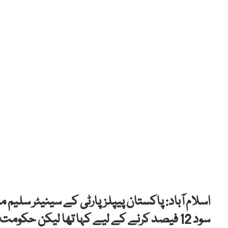
اسلام آباد: پاکستان پیپلزپارٹی کے سینیٹر سلیم م