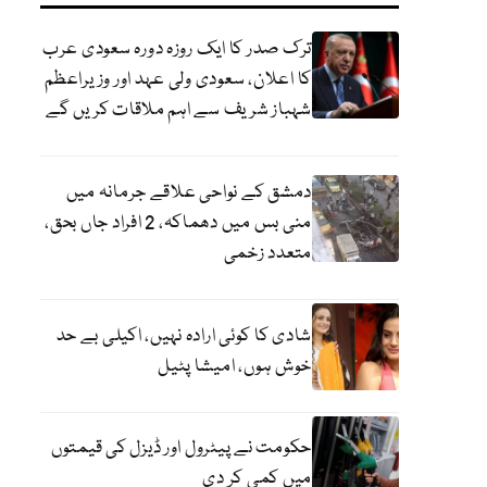
ترک صدر کا ایک روزہ دورہ سعودی عرب
کا اعلان، سعودی ولی عہد اور وزیراعظم
شہباز شریف سے اہم ملاقات کریں گے
دمشق کے نواحی علاقے جرمانہ میں
منی بس میں دھماکہ، 2 افراد جاں بحق،
متعدد زخمی
شادی کا کوئی ارادہ نہیں، اکیلی بے حد
خوش ہوں، امیشا پٹیل
حکومت نے پیٹرول اور ڈیزل کی قیمتوں
میں کمی کر دی