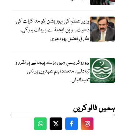
وزیراعظم کی اپوزیشن کو مذاکرات کی
دعوت، اوپن ایجنڈے پر بات ہوگی،
طارق فضل چودھری
بیوروکریسی میں بڑے پیمانے پر تقرر و
تبادلے، متعدد اہم عہدوں پر نئی
تعیناتیاں
ہمیں فالو کریں
WhatsApp
Twitter
Facebook
Facebook