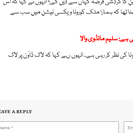
سینیٹر نے سوال کیا کہ بتایا جائے کہ 3.2 ٹریلین کا گردشی قرضہ کہاں سے دیں گے؟ انہوں نے کہا کہ اس
ان کا کہنا تھا کہ ہمارا ملک کورونا ویکسی نیشن میں سب سے
ی ہے: سلیم مانڈوی والا
ونا کی نظر کر رہی ہے۔ انہوں ںے کہا کہ لاک ڈاوَن پر لاک
EAVE A REPLY