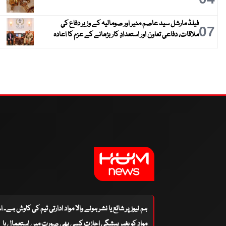
فیلڈ مارشل سید عاصم منیر اور صومالیہ کے وزیر دفاع کی
07
ملاقات، دفاعی تعاون اور استعدادِ کار بڑھانے کے عزم کا اعادہ
ہم نیوز پر شائع یا نشر ہونے والا مواد ادارتی ٹیم کی کاوش ہے۔ 
مواد کو بغیر پیشگی اجازت کسی بھی صورت میں استعمال یا