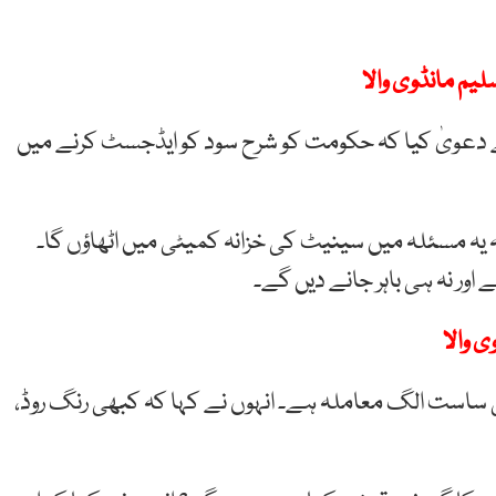
لیم مانڈوی والا
نے دعویٰ کیا کہ حکومت کو شرح سود کو ایڈجسٹ کرنے میں
 کہ یہ مسئلہ میں سینیٹ کی خزانہ کمیٹی میں اٹھاؤں گا۔
اور نہ ہی باہر جانے دیں گے۔
ی والا
ی ساست الگ معاملہ ہے۔ انہوں نے کہا کہ کبھی رنگ روڈ،