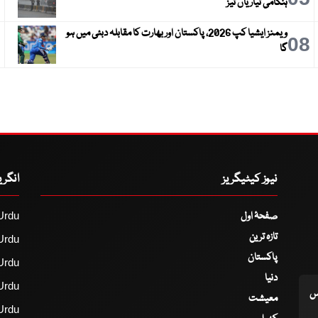
ہنگامی تیاریاں تیز
ویمنز ایشیا کپ 2026، پاکستان اور بھارت کا مقابلہ دبئی میں ہو
9
08
گا
نیوز کیٹیگریز
انگر
صفحۂ اول
Urdu
تازہ ترین
Urdu
پاکستان
Urdu
دنیا
Urdu
اس
معیشت
Urdu