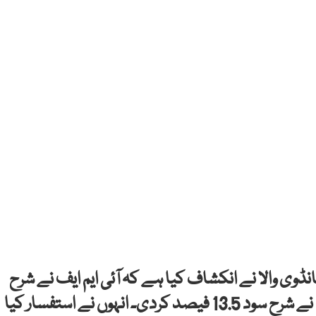
انڈوی والا نے انکشاف کیا ہے کہ آئی ایم ایف نے شرح
سود 12 فیصد کرنے کے لیے کہا تھا لیکن حکومت نے شرح سود 13.5 فیصد کردی۔ انہوں نے استفسار کیا