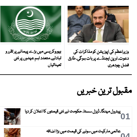
بیوروکریسی میں بڑے پیمانے پر تقرر و
وزیراعظم کی اپوزیشن کو مذاکرات کی
تبادلے، متعدد اہم عہدوں پر نئی
دعوت، اوپن ایجنڈے پر بات ہوگی، طارق
تعیناتیاں
فضل چودھری
مقبول ترین خبریں
پیٹرول مہنگا، ڈیزل سستا، حکومت نے نئی قیمتوں کا اعلان کر دیا
01
عالمی مارکیٹ میں سونے کی قیمت میں بڑا اضافہ
04