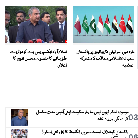
غزہ میں اسرائیلی کارروائیوں پر پاکستان
اسلام آباد ایکسپریس وے کو موٹروے
سمیت 8 اسلامی ممالک کا مشترکہ
طرز بنانے کا منصوبہ، محسن نقوی کا
اعلامیہ
اعلان
موجودہ نظام کہیں نہیں جا رہا، حکومت اپنی آئینی مدت مکمل
0
کرے گی، وزیر داخلہ
پاکستان کیخلاف ٹیسٹ سیریز ، انگلینڈ کا 16 رکنی اسکواڈ
0