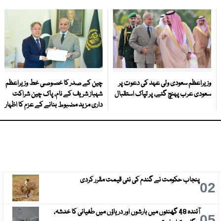
وزیراعظم سعودی ولی عہد کی دعوت پر
چین کے صدر کا خصوصی خط وزیراعظم
سعودی عرب پہنچ گئے، پر تپاک استقبال
شہباز شریف کے نام، پاک چین شراکت
داری مزید مضبوط بنانے کے عزم کا اظہار
پنجاب حکومت نے گندم کی نئی قیمت مقرر کردی
3
02
آئندہ 48 گھنٹوں میں بارشوں اور دریاؤں میں طغیانی کا خدشہ،
6
05