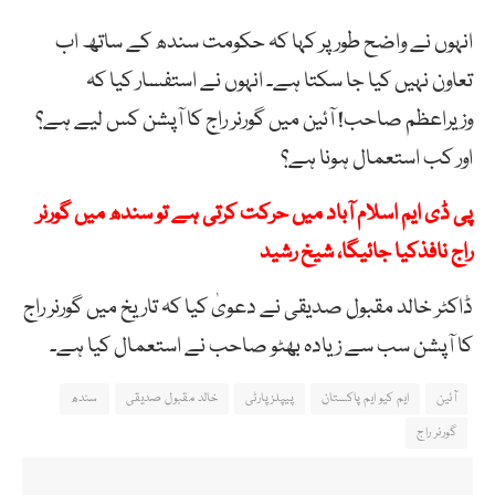
انہوں نے واضح طور پر کہا کہ حکومت سندھ کے ساتھ اب
تعاون نہیں کیا جا سکتا ہے۔ انہوں نے استفسار کیا کہ
وزیراعظم صاحب! آئین میں گورنر راج کا آپشن کس لیے ہے؟
اور کب استعمال ہونا ہے؟
پی ڈی ایم اسلام آباد میں حرکت کرتی ہے تو سندھ میں گورنر
راج نافذکیا جائیگا، شیخ رشید
ڈاکٹر خالد مقبول صدیقی نے دعویٰ کیا کہ تاریخ میں گورنر راج
کا آپشن سب سے زیادہ بھٹو صاحب نے استعمال کیا ہے۔
آئین
ایم کیو ایم پاکستان
پیپلزپارٹی
خالد مقبول صدیقی
سندھ
گورنر راج