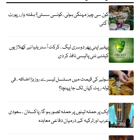
کون سی چیز مہنگی ہوئی ،کونسی سستی؟ ہفتہ وار رپورٹ
آگئی
پہلے اپنی پھر دوسری لیگ ، کرکٹ آسٹریلیا نے کھلاڑیوں
کیلئے نئی پالیسی نافذ کر دی
سونے کی قیمت میں مسلسل تیسرے روز بڑا اضافہ ، فی
تولہ ریٹ کہاں تک جا پہنچا؟
ایک پر حملہ تینوں پر حملہ تصور ہو گا، پاکستان ، سعودی
عرب اور ترکیہ کے درمیان دفاعی معاہدہ