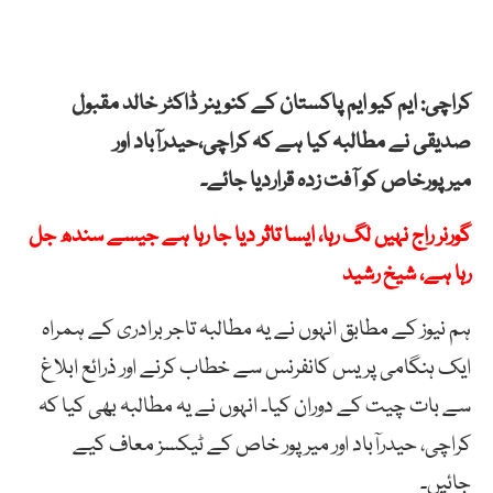
کراچی: ایم کیو ایم پاکستان کے کنوینر ڈاکٹر خالد مقبول
صدیقی نے مطالبہ کیا ہے کہ کراچی،حیدرآباد اور
میرپورخاص کو آفت زدہ قراردیا جائے۔
گورنر راج نہیں لگ رہا، ایسا تاثر دیا جا رہا ہے جیسے سندھ جل
رہا ہے، شیخ رشید
ہم نیوز کے مطابق انہوں نے یہ مطالبہ تاجر برادری کے ہمراہ
ایک ہنگامی پریس کانفرنس سے خطاب کرنے اور ذرائع ابلاغ
سے بات چیت کے دوران کیا۔ انہوں نے یہ مطالبہ بھی کیا کہ
کراچی، حیدرآباد اور میرپور خاص کے ٹیکسز معاف کیے
جائیں۔