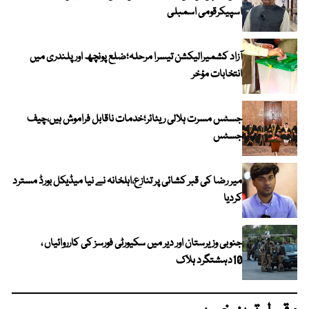
اسپیکرقومی اسمبلی
آزاد کشمیرالیکشن تیسرا مرحلہ؛ضلع پونچھ اور پلندری میں
انتخابات مؤخر
جسٹس مسرت ہلالی ریٹائر؛خدمات ناقابل فراموش ہیں،چیف
جسٹس
میر رضا کی قبر کشائی پر تنازع،اہلخانہ نے نیا میڈیکل بورڈ مسترد
کردیا
جنوبی وزیرستان اور دیر میں سکیورٹی فورسز کی کارروائیاں ،
10دہشتگرد ہلاک