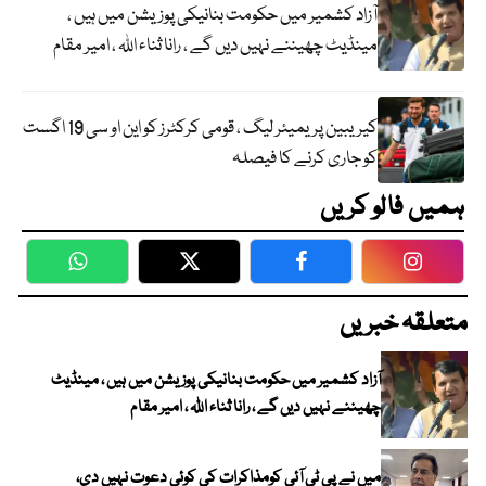
آزاد کشمیر میں حکومت بنانیکی پوزیشن میں ہیں ،
مینڈیٹ چھیننے نہیں دیں گے ، رانا ثناء اللہ ، امیر مقام
کیریبین پریمیئر لیگ ، قومی کرکٹرز کو این او سی 19 اگست
کو جاری کرنے کا فیصلہ
ہمیں فالو کریں
WhatsApp
Twitter
Facebook
Faceboo
متعلقہ خبریں
آزاد کشمیر میں حکومت بنانیکی پوزیشن میں ہیں ، مینڈیٹ
چھیننے نہیں دیں گے ، رانا ثناء اللہ ، امیر مقام
میں نے پی ٹی آئی کومذاکرات کی کوئی دعوت نہیں دی،