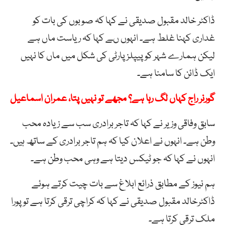
ڈاکٹر خالد مقبول صدیقی نے کہا کہ صوبوں کی بات کو
غداری کہنا غلط ہے۔ انہوں ںے کہا کہ ریاست ماں ہے
لیکن ہمارے شہر کو پیپلزپارٹی کی شکل میں ماں کا نہیں
ایک ڈائن کا سامنا ہے۔
گورنر راج کہاں لگ رہا ہے؟ مجھے تو نہیں پتا، عمران اسماعیل
سابق وفاقی وزیر نے کہا کہ تاجر برادری سب سے زیادہ محب
وطن ہے۔ انہوں نے اعلان کیا کہ ہم تاجر برادری کے ساتھ ہیں۔
انہوں نے کہا کہ جو ٹیکس دیتا ہے وہی محب وطن ہے۔
ہم نیوز کے مطابق ذرائع ابلاغ سے بات چیت کرتے ہوئے
ڈاکٹرخالد مقبول صدیقی نے کہا کہ کراچی ترقی کرتا ہے تو پورا
ملک ترقی کرتا ہے۔