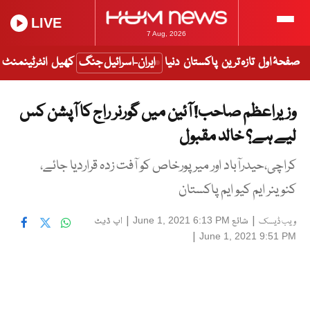
LIVE
7 Aug, 2026
صفحۂ اول
تازہ ترین
پاکستان
دنیا
ایران-اسرائیل جنگ
کھیل
انٹرٹینمنٹ
وزیراعظم صاحب! آئین میں گورنر راج کا آپشن کس
لیے ہے؟ خالد مقبول
کراچی،حیدرآباد اور میرپورخاص کو آفت زدہ قراردیا جائے،
کنوینر ایم کیو ایم پاکستان
|
شائع
|
اپ ڈیٹ
June 1, 2021 6:13 PM
ویب ڈیسک
|
June 1, 2021 9:51 PM