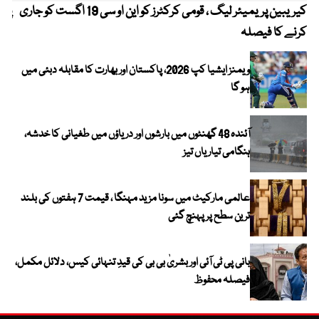
کیریبین پریمیئر لیگ ، قومی کرکٹرز کو این او سی 19 اگست کو جاری
پیٹ
کرنے کا فیصلہ
ویمنز ایشیا کپ 2026، پاکستان اور بھارت کا مقابلہ دبئی میں
ہو گا
آئندہ 48 گھنٹوں میں بارشوں اور دریاؤں میں طغیانی کا خدشہ،
ہنگامی تیاریاں تیز
عالمی مارکیٹ میں سونا مزید مہنگا ، قیمت 7 ہفتوں کی بلند
ترین سطح پر پہنچ گئی
بانی پی ٹی آئی اور بشریٰ بی بی کی قیدِ تنہائی کیس، دلائل مکمل،
فیصلہ محفوظ