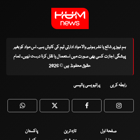
ہم نیوز پر شائع یا نشر ہونے والا مواد ادارتی ٹیم کی کاوش ہے۔ اس مواد کو بغیر
پیشگی اجازت کسی بھی صورت میں استعمال یا نقل کرنا درست نہیں۔ تمام
حقوق محفوظ ہیں © 2026
رابطہ کریں
پرائیویسی پالیسی
WhatsApp
Twitter
Facebook
Faceboo
صفحۂ اول
تازہ ترین
پاکستان