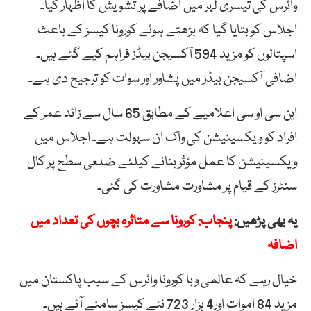
وائرس کی تیسری لہر میں اضافے پر تشویش کا اظہار کیا۔
اجلاس کو بتایا گیا کہ بڑھتے ہوئے کورونا کیسز کے باعث
اسپتالوں کو مزید 594 آکسیجن بیڈز فراہم کیے گئے ہیں۔
اضافی آکسیجن بیڈز میں پشاور اور سوات کو ترجیح دی ہے۔
این سی او سی اعلامیے کے مطابق 65 سال سے زائد عمر کے
افراد کو ویکسینیشن کی واک ان سہولت ہے۔ اجلاس میں
ویکسینیشن کا عمل مؤثر بنانے کیلئے ضلعی سطح پر کال
سنٹرز کے قیام پر مشاورت مشاورت کی گئی۔
یہ بھی پڑھیں:
پنجاب: کورونا سے متاثرہ بچوں کی تعداد میں
اضافہ
خیال رہے کہ عالمی وبا کورونا وائرس کے سبب پاکستان میں
مزید 84 اموات اور4 ہزار 723 نئے کیسز سامنے آئے ہیں۔