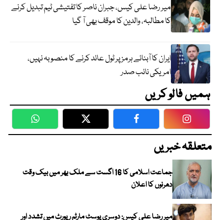
میر رضا علی کیس، جبران ناصر کا تفتیشی ٹیم تبدیل کرنے
کا مطالبہ، والدین کا موقف بھی آ گیا
ایران کا آبنائے ہرمز پر ٹول عائد کرنے کا منصوبہ نہیں،
امریکی نائب صدر
ہمیں فالو کریں
WhatsApp
Twitter
Facebook
Faceboo
متعلقہ خبریں
جماعت اسلامی کا 16 اگست سے ملک بھر میں بیک وقت
دھرنوں کا اعلان
میر رضا علی کیس: دوسری پوسٹ مارٹم رپورٹ میں تشدد اور