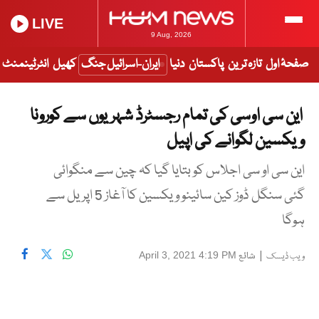
LIVE
9 Aug, 2026
صفحۂ اول
تازہ ترین
پاکستان
دنیا
ایران-اسرائیل جنگ
کھیل
انٹرٹینمنٹ
این سی اوسی کی تمام رجسٹرڈ شہریوں سے کورونا
ویکسین لگوانے کی اپیل
این سی او سی اجلاس کو بتایا گیا کہ چین سے منگوائی
گئی سنگل ڈوز کین سائینو ویکسین کا آغاز 5 اپریل سے
ہوگا
|
شائع
April 3, 2021 4:19 PM
ویب ڈیسک