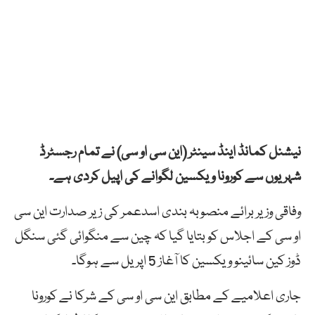
نیشنل کمانڈ اینڈ سینٹر (این سی او سی) نے تمام رجسٹرڈ
شہریوں سے کورونا ویکسین لگوانے کی اپیل کردی ہے۔
وفاقی وزیر برائے منصوبہ بندی اسدعمر کی زیر صدارت این سی
او سی کے اجلاس کو بتایا گیا کہ چین سے منگوائی گئی سنگل
ڈوز کین سائینو ویکسین کا آغاز 5 اپریل سے ہوگا۔
جاری اعلامیے کے مطابق این سی او سی کے شرکا نے کورونا