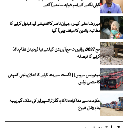
گولی لگنے کے اہم شواہد سامنے آگئے
میر رضا علی کیس، جبران ناصر کا تفتیشی ٹیم تبدیل کرنے کا
مطالبہ، والدین کا موقف بھی آ گیا
حج 2027: پرائیویٹ حج آپریشن کیلئے نیا ڈیجیٹل نظام نافذ
کرنے کا فیصلہ
میٹرو بس سروس 11 اگست سے بند کرنے کا اعلان، نجی کمپنی
کا حتمی نوٹس
حکومت سے مذاکرات ناکام، گڈز ٹرانسپورٹرز کی ملک گیر پہیہ
جام ہڑتال شروع