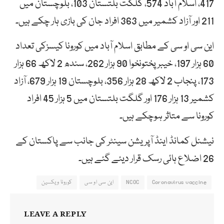
417، اسلام آباد 574، گلگت بلتستان 103، بلوچستان میں
211 اور آزاد کشمیر میں 363 افراد جان کی بازی ہار چکے ہیں۔
این سی او سی کے مطابق اسلام آباد میں کورونا کیسزکی تعداد
60 ہزار 197، خیبر پختونخوا 90 ہزار 262، سندھ 2 لاکھ 66 ہزار
173، پنجاب 2 لاکھ 28 ہزار 356، بلوچستان 19 ہزار 679، آزاد
کشمیر 13 ہزار 176 اور گلگت بلتستان میں 5 ہزار 45 افراد
کورونا سے متاثر ہوچکے ہیں۔
نیشنل کمانڈ اینڈ آپریشن سینٹر کی جانب سے پاکستان کے
26 اضلاع ہائی رسک قرار دیئے گئے ہیں۔
Coronavirus vaccine
NCOC
این سی او سی
کورونا ویکسین
LEAVE A REPLY