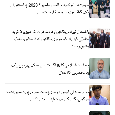
انٹرنیشنل نیوکلیئر سائنس اولمپیاڈ 2026، پاکستان نے
ایک گولڈ اور دو سلور میڈلز جیت لیے
پاکستان نے امریکا، ایران کو مذاکرات کی میز پر لا کر وہ
سفارتی کردار اداکیا جو بڑی طاقتیں نہ کرسکیں، ساؤتھ
ایشین وائسز
جماعت اسلامی کا 16 اگست سے ملک بھر میں بیک
وقت دھرنوں کا اعلان
میر رضا علی کیس: دوسری پوسٹ مارٹم رپورٹ میں تشدد
اور گولی لگنے کے اہم شواہد سامنے آگئے