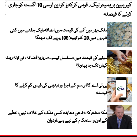
کیریبین پریمیئر لیگ ، قومی کرکٹرز کو این او سی 19 اگست کو جاری
آز
کرنے کا فیصلہ
چھی
ملک بھر میں آٹے کی قیمت میں اضافہ، ایک ہفتے میں کئی
شہروں میں 20 کلو تھیلا 100 روپے تک مہنگا
سونے کی قیمت میں مسلسل تیسرے روز بڑا اضافہ ، فی تولہ ریٹ
کہاں تک جا پہنچا؟
پی ٹی اے کا ای سم کے اجرا اور تبدیلی کی فیس کم کرنے کا
فیصلہ
مکہ مشترکہ دفاعی معاہدہ کسی ملک کے خلاف نہیں، خطے
کے امن و استحکام کے لیے ہے، اردوان