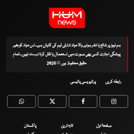
ہم نیوز پر شائع یا نشر ہونے والا مواد ادارتی ٹیم کی کاوش ہے۔ اس مواد کو بغیر
پیشگی اجازت کسی بھی صورت میں استعمال یا نقل کرنا درست نہیں۔ تمام
حقوق محفوظ ہیں © 2026
رابطہ کریں
پرائیویسی پالیسی
WhatsApp
Twitter
Facebook
Faceboo
صفحۂ اول
تازہ ترین
پاکستان