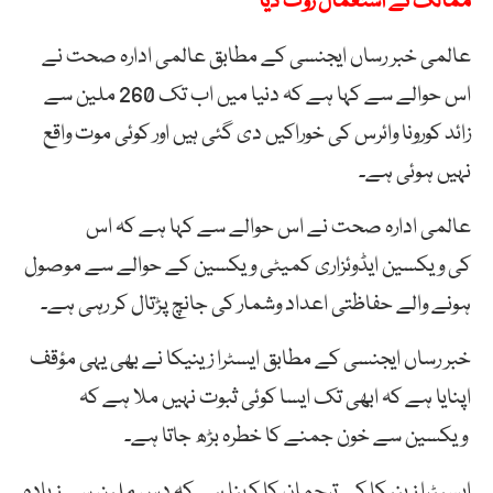
ممالک نے استعمال روک دیا
عالمی خبر رساں ایجنسی کے مطابق عالمی ادارہ صحت نے
اس حوالے سے کہا ہے کہ دنیا میں اب تک 260 ملین سے
زائد کورونا وائرس کی خوراکیں دی گئی ہیں اور کوئی موت واقع
نہیں ہوئی ہے۔
عالمی ادارہ صحت نے اس حوالے سے کہا ہے کہ اس
کی ویکسین ایڈوئزاری کمیٹی ویکسین کے حوالے سے موصول
ہونے والے حفاظتی اعداد وشمار کی جانچ پڑتال کر رہی ہے۔
خبر رساں ایجنسی کے مطابق ایسٹرا زینیکا نے بھی یہی مؤقف
اپنایا ہے کہ ابھی تک ایسا کوئی ثبوت نہیں ملا ہے کہ
ویکسین سے خون جمنے کا خطرہ بڑھ جاتا ہے۔
ایسیٹرا زینیکا کے ترجمان کا کہنا ہے کہ دس ملین سے زیادہ