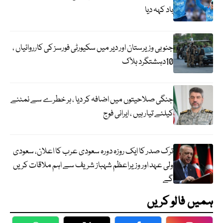
باد کہہ دیا
جنوبی وزیرستان اور دیر میں سکیورٹی فورسز کی کارروائیاں ،
10دہشتگرد ہلاک
جنگی صلاحیتوں میں اضافہ کر دیا ، ہر خطرے سے نمٹنے
کیلئے تیار ہیں ، ایرانی فوج
ترک صدر کا ایک روزہ دورہ سعودی عرب کا اعلان، سعودی
ولی عہد اور وزیراعظم شہباز شریف سے اہم ملاقات کریں
گے
ہمیں فالو کریں