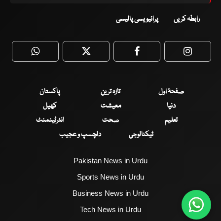
رابطہ کریں
پرائیویسی پالیسی
WhatsApp
Twitter
Facebook
Faceboo
صفحۂ اول
تازہ ترین
پاکستان
دنیا
معیشت
کھیل
تعلیم
صحت
انٹرٹینمنٹ
ٹیکنالوجی
دلچسپ و عجیب
Pakistan News in Urdu
Sports News in Urdu
Business News in Urdu
Tech News in Urdu