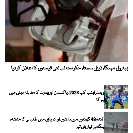
پیٹرول مہنگا، ڈیزل سستا، حکومت نے نئی قیمتوں کا اعلان کر دیا
پنج
ویمنز ایشیا کپ 2026، پاکستان اور بھارت کا مقابلہ دبئی میں
ہو گا
آئندہ 48 گھنٹوں میں بارشوں اور دریاؤں میں طغیانی کا خدشہ،
ہنگامی تیاریاں تیز