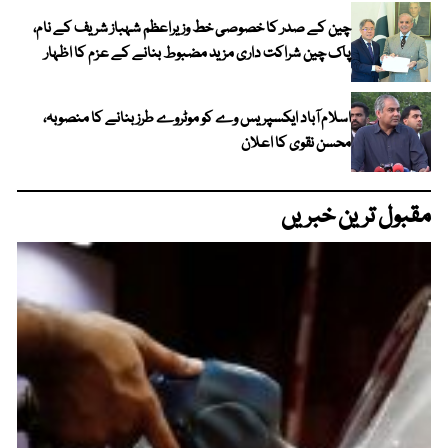
چین کے صدر کا خصوصی خط وزیراعظم شہباز شریف کے نام،
پاک چین شراکت داری مزید مضبوط بنانے کے عزم کا اظہار
اسلام آباد ایکسپریس وے کو موٹروے طرز بنانے کا منصوبہ،
محسن نقوی کا اعلان
مقبول ترین خبریں