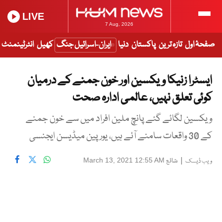
LIVE
7 Aug, 2026
صفحۂ اول
تازہ ترین
پاکستان
دنیا
ایران-اسرائیل جنگ
کھیل
انٹرٹینمنٹ
ایسٹرا زنیکا ویکسین اور خون جمنے کے درمیان
کوئی تعلق نہیں، عالمی ادارہ صحت
ویکسین لگائے گئے پانچ ملین افراد میں سے خون جمنے
کے 30 واقعات سامنے آئے ہیں، یورپین میڈیسن ایجنسی
|
شائع
March 13, 2021 12:55 AM
ویب ڈیسک