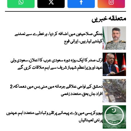
WhatsApp
Twitter
Facebook
Faceboo
متعلقہ خبریں
جنگی صلاحیتوں میں اضافہ کر دیا ، ہر خطرے سے نمٹنے
کیلئے تیار ہیں ، ایرانی فوج
ترک صدر کا ایک روزہ دورہ سعودی عرب کا اعلان، سعودی ولی
عہد اور وزیراعظم شہباز شریف سے اہم ملاقات کریں گے
دمشق کے نواحی علاقے جرمانہ میں منی بس میں دھماکہ، 2
افراد جاں بحق، متعدد زخمی
بیوروکریسی میں بڑے پیمانے پر تقرر و تبادلے، متعدد اہم عہدوں
پر نئی تعیناتیاں