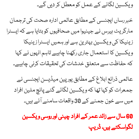
ویکسین لگانے کے عمل کو معطل کر دیں گے۔
خبر رساں ایجنسی کے مطابق عالمی ادارہ صحت کی ترجمان
مارگریٹ ہیرس نے جینیوا میں صحافیوں کو بتایا ہے کہ ایسٹرا
زینیکا کی ویکسین بہترین ہے اور ہمیں ایسٹرا زینیکا
ویکسین کا استعمال جاری رکھنا چاہیے تاہم انہوں نے کہا
کہ حفاظت سے متعلق خدشات کی تحقیقات کرنی چاہیے۔
عالمی ذرائع ابلاغ کے مطابق یورپین میڈیسن ایجنسی نے
جمعرات کو کہا تھا کہ ویکسین لگائے گئے پانچ ملین افراد
میں سے خون جمنے کے 30 واقعات سامنے آئے ہیں۔
60 سال سے زائد عمر کے افراد چینی اور روسی ویکسین
لگواسکتے ہیں، ڈریپ