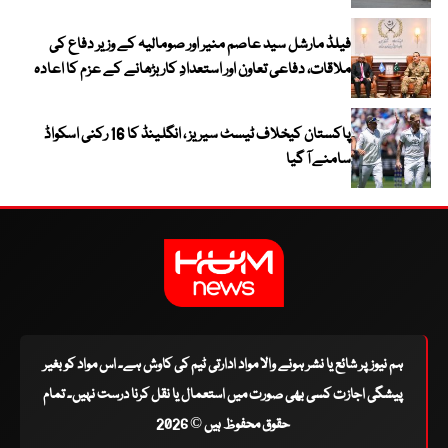
فیلڈ مارشل سید عاصم منیر اور صومالیہ کے وزیر دفاع کی
ملاقات، دفاعی تعاون اور استعدادِ کار بڑھانے کے عزم کا اعادہ
پاکستان کیخلاف ٹیسٹ سیریز ، انگلینڈ کا 16 رکنی اسکواڈ
سامنے آ گیا
ہم نیوز پر شائع یا نشر ہونے والا مواد ادارتی ٹیم کی کاوش ہے۔ اس مواد کو بغیر
پیشگی اجازت کسی بھی صورت میں استعمال یا نقل کرنا درست نہیں۔ تمام
حقوق محفوظ ہیں © 2026