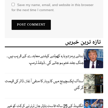
Save my name, email, and website in this browser
for the next time I comment.
تازہ ترین خبریں
آبنائے ہرمز دوبارہ کھولنے کیلئے معاہدے کے قریب ہیں ،
جنگ جلد ختم ہو جائے گی ، ڈونلڈ ٹرمپ
اسٹاک ایکسچینج میں کاروبار کا منفی آغاز ، ڈالر کی قیمت
گر گئی
انگلینڈ کے 25 سالہ فاسٹ باؤلر جان ٹرنر نے کرکٹ کو خیر