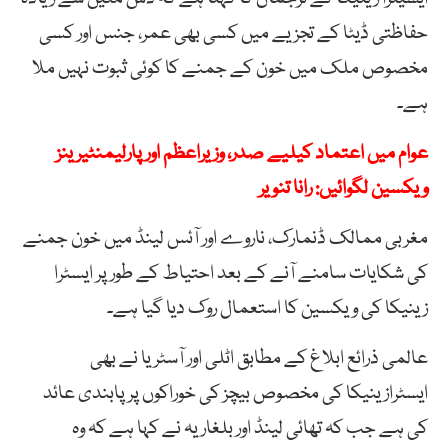
حفاظتی ڈیٹا کے تجزیے میں کسی بھی عمر، جنس اور کسی
مخصوص ملک میں خون کے جمنے کا کوئی ثبوت نہیں ملا
ہے۔
عوام میں اعتماد کیلیے صدر، وزیراعظم اور پارلیمنٹیرینز
ویکسین لگوائیں: رانا تنویر
مغربی ممالک ڈنمارک، ناروے اور آئس لینڈ میں خون جمنے
کی شکایات سامنے آنے کے بعد احتیاط کے طور پر ایسٹرا
زینیکا کی ویکسین کا استعمال روک دیا گیا ہے۔
عالمی ذرائع ابلاغ کے مطابق اٹلی اور آسٹریا نے بھی
ایسٹرازینیکا کی مخصوص بیچز کی خوراکوں پر پابندی عائد
کی ہے جب کہ تھائی لینڈ اور بلغاریہ نے کہا ہے کہ وہ