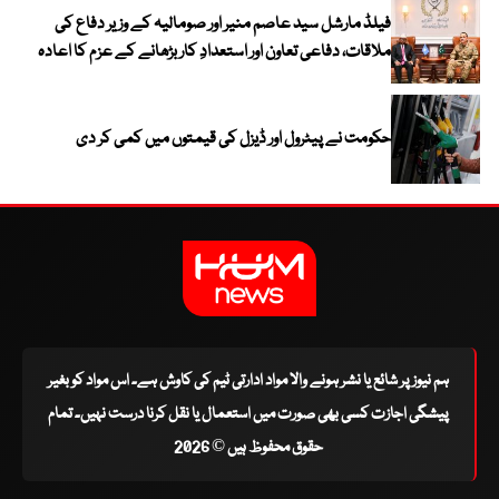
فیلڈ مارشل سید عاصم منیر اور صومالیہ کے وزیر دفاع کی
ملاقات، دفاعی تعاون اور استعدادِ کار بڑھانے کے عزم کا اعادہ
حکومت نے پیٹرول اور ڈیزل کی قیمتوں میں کمی کر دی
ہم نیوز پر شائع یا نشر ہونے والا مواد ادارتی ٹیم کی کاوش ہے۔ اس مواد کو بغیر
پیشگی اجازت کسی بھی صورت میں استعمال یا نقل کرنا درست نہیں۔ تمام
حقوق محفوظ ہیں © 2026