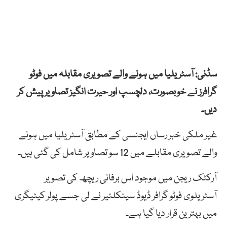
سڈنی: آسٹریلیا
میں
ہونے
والے
تصویری
مقابلہ
میں
فوٹو
گرافرز
نے
خوبصورت،
دلچسپ
اور
حیرت
انگیز
تصاویر
پیش کر
دیں۔
غیر ملکی خبر رساں ایجنسی کے مطابق آسٹریلیا میں ہونے
والے تصویری مقابلے میں 12 سو تصاویر شامل کی گئی ہیں۔
آرکٹک
ریجن
میں
موجود
اس
برفانی
ریچھ
کی
تصویر
آسٹریلوی
فوٹو
گرافر
ڈیوڈ
سینکلئیر
نے
لی
جسے
پولر
کیٹیگری
میں
بہترین
قرار
دیا
گیا ہے۔