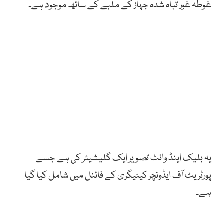
غوطہ
غور
تباہ
شدہ
جہاز
کے
ملبے
کے
ساتھ
موجود
ہے۔
یہ
بلیک
اینڈ
وائٹ
تصویر
ایک
گلیشیئر
کی
ہے
جسے
پورٹریٹ
آف
ایڈونچر
کیٹیگری
کے
فائنل
میں
شامل
کیا
گیا
ہے۔