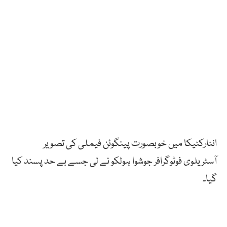
انٹارکٹیکا
میں
خوبصورت
پینگوئن
فیملی
کی
تصویر
آسٹریلوی
فوٹوگرافر
جوشوا
ہولکو
نے
لی جسے بے حد پسند کیا
گیا۔