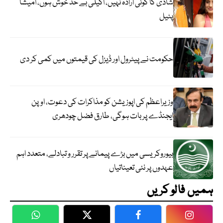
شادی کا کوئی ارادہ نہیں، اکیلی بے حد خوش ہوں، امیشا
پٹیل
حکومت نے پیٹرول اور ڈیزل کی قیمتوں میں کمی کر دی
وزیراعظم کی اپوزیشن کو مذاکرات کی دعوت، اوپن
ایجنڈے پر بات ہوگی، طارق فضل چودھری
بیوروکریسی میں بڑے پیمانے پر تقرر و تبادلے، متعدد اہم
عہدوں پر نئی تعیناتیاں
ہمیں فالو کریں
WhatsApp
Twitter
Facebook
Faceboo