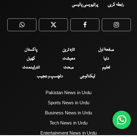
رابطہ کریں
پرائیویسی پالیسی
WhatsApp
Twitter
Facebook
Faceboo
صفحۂ اول
تازہ ترین
پاکستان
دنیا
معیشت
کھیل
تعلیم
صحت
انٹرٹینمنٹ
ٹیکنالوجی
دلچسپ و عجیب
Pakistan News in Urdu
Sports News in Urdu
Business News in Urdu
Tech News in Urdu
Entertainment News in Urdu