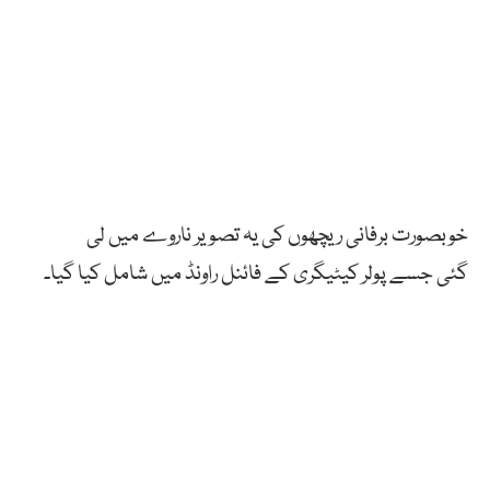
خوبصورت
برفانی
ریچھوں
کی
یہ
تصویر
ناروے
میں
لی
گئی
جسے
پولر
کیٹیگری
کے
فائنل
راونڈ
میں
شامل
کیا
گیا۔