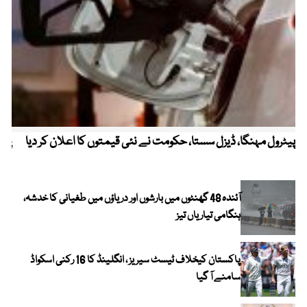
پیٹرول مہنگا، ڈیزل سستا، حکومت نے نئی قیمتوں کا اعلان کر دیا
پنج
آئندہ 48 گھنٹوں میں بارشوں اور دریاؤں میں طغیانی کا خدشہ،
ہنگامی تیاریاں تیز
پاکستان کیخلاف ٹیسٹ سیریز ، انگلینڈ کا 16 رکنی اسکواڈ
سامنے آ گیا