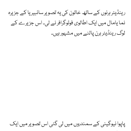
رینڈیئر
ہرنوں
کے
ساتھ
خاتون
کی
یہ
تصویر
سائبیریا
کے
جزیرہ
نما
یامال
میں
ایک
اطالوی
فوٹوگرافر
نے
لی۔
اس
جزیرے
کے
لوگ
رینڈیئر
ہرن
پالنے
میں
مشہور
ہیں۔
پاپوا
نیوگینی
کے
سمندروں
میں
لی
گئی
اس
تصویر
میں
ایک