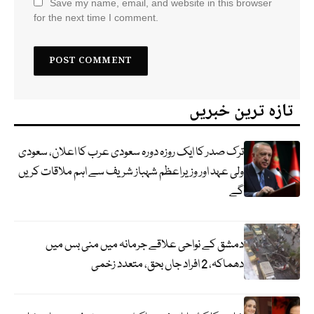
Save my name, email, and website in this browser
for the next time I comment.
تازہ ترین خبریں
ترک صدر کا ایک روزہ دورہ سعودی عرب کا اعلان، سعودی
ولی عہد اور وزیراعظم شہباز شریف سے اہم ملاقات کریں
گے
دمشق کے نواحی علاقے جرمانہ میں منی بس میں
دھماکہ، 2 افراد جاں بحق، متعدد زخمی