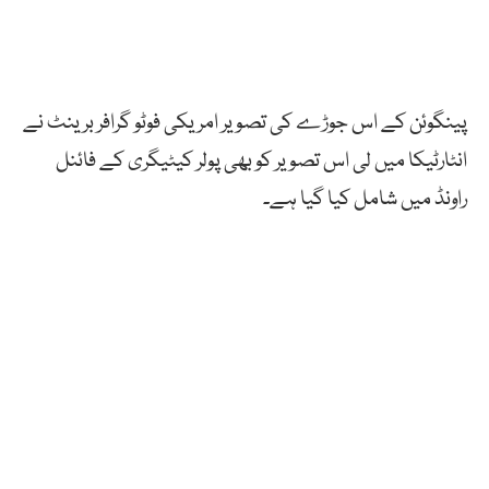
پینگوئن
کے
اس
جوڑے
کی
تصویر
امریکی
فوٹو
گرافر
برینٹ
نے
انٹارٹیکا
میں
لی
اس
تصویر
کو
بھی
پولر
کیٹیگری
کے
فائنل
راونڈ
میں
شامل
کیا
گیا ہے۔