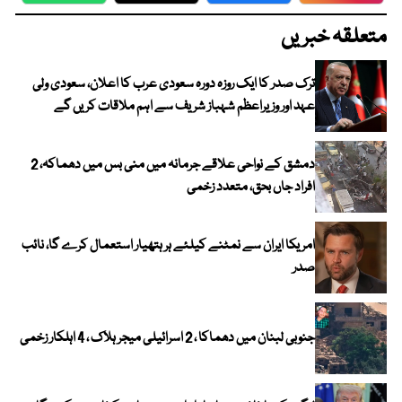
متعلقہ خبریں
ترک صدر کا ایک روزہ دورہ سعودی عرب کا اعلان، سعودی ولی
عہد اور وزیراعظم شہباز شریف سے اہم ملاقات کریں گے
دمشق کے نواحی علاقے جرمانہ میں منی بس میں دھماکہ، 2
افراد جاں بحق، متعدد زخمی
امریکا ایران سے نمٹنے کیلئے ہر ہتھیار استعمال کرے گا، نائب
صدر
جنوبی لبنان میں دھماکا ، 2 اسرائیلی میجر ہلاک ، 4 اہلکار زخمی