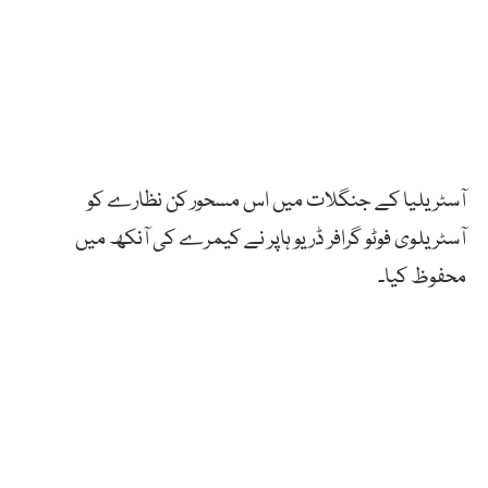
آسٹریلیا
کے
جنگلات
میں
اس
مسحور
کن
نظارے
کو
آسٹریلوی
فوٹو
گرافر
ڈریو
ہاپر
نے
کیمرے
کی
آنکھ
میں
محفوظ
کیا۔