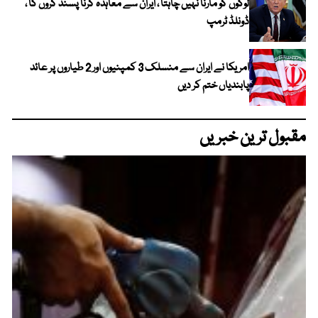
لوگوں کو مارنا نہیں چاہتا ، ایران سے معاہدہ کرنا پسند کروں گا ،
ڈونلڈ ٹرمپ
امریکا نے ایران سے منسلک 3 کمپنیوں اور 2 طیاروں پر عائد
پابندیاں ختم کر دیں
مقبول ترین خبریں