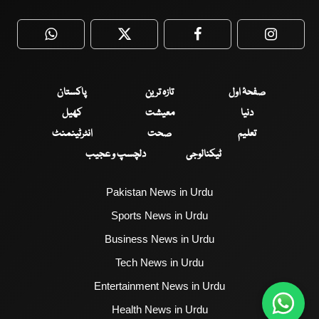
WhatsApp
Twitter
Facebook
Faceboo
صفحۂ اول
تازہ ترین
پاکستان
دنیا
معیشت
کھیل
تعلیم
صحت
انٹرٹینمنٹ
ٹیکنالوجی
دلچسپ و عجیب
Pakistan News in Urdu
Sports News in Urdu
Business News in Urdu
Tech News in Urdu
Entertainment News in Urdu
Health News in Urdu