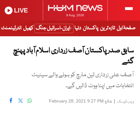
LIVE
9 Aug, 2026
صفحۂ اول
تازہ ترین
پاکستان
دنیا
ایران-اسرائیل جنگ
کھیل
انٹرٹینمنٹ
سابق صدر پاکستان آصف زرداری اسلام آباد پہنچ
گئے
آصف علی زرداری تین مارچ کو ہونے والے سینیٹ
انتخابات میں اپنا ووٹ ڈالیں گے۔
|
شائع
February 28, 2021 9:27 PM
ویب ڈیسک