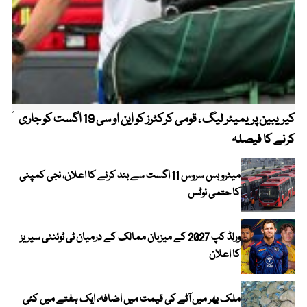
کیریبین پریمیئر لیگ ، قومی کرکٹرز کو این او سی 19 اگست کو جاری
آز
کرنے کا فیصلہ
چھی
میٹرو بس سروس 11 اگست سے بند کرنے کا اعلان، نجی کمپنی
کا حتمی نوٹس
ورلڈ کپ 2027 کے میزبان ممالک کے درمیان ٹی ٹوئنٹی سیریز
کا اعلان
ملک بھر میں آٹے کی قیمت میں اضافہ، ایک ہفتے میں کئی