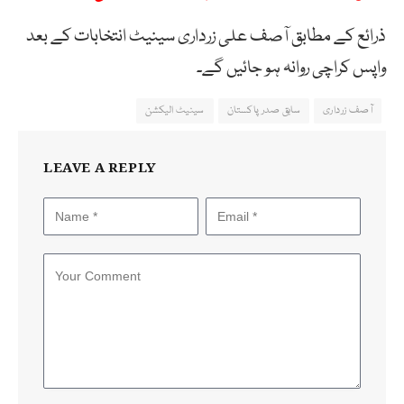
ذرائع کے مطابق آصف علی زرداری سینیٹ انتخابات کے بعد
واپس کراچی روانہ ہو جائیں گے۔
آصف زرداری
سابق صدر پاکستان
سینیٹ الیکشن
LEAVE A REPLY