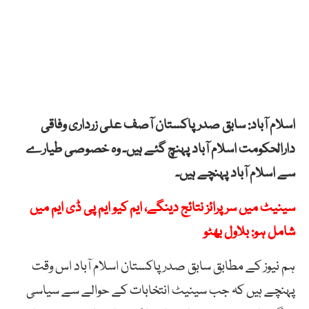
اسلام آباد: سابق صدر پاکستان آصف علی زرداری وفاقی
دارالحکومت اسلام آباد پہنچ گئے ہیں۔ وہ خصوصی طیارے
سے اسلام آباد پہنچے ہیں۔
سینیٹ میں سرپرائز نتائج دینگے، ایم کیو ایم پی ڈی ایم میں
شامل ہو: بلاول بھٹو
ہم نیوز کے مطابق سابق صدر پاکستان اسلام آباد اس وقت
پہنچے ہیں کہ جب سینیٹ انتخابات کے حوالے سے سیاسی