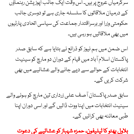
سرگرمیاں عروج پر ہیں۔ اس وقت ایک جانب اپوزیشن رہنماؤں
کے درمیان ملاقاتوں کا سلسلہ جاری ہے تو دوسری جانب
حکومتی وزرا اور برسراقتدار جماعت کی سیاسی اتحادی پارٹیوں
میں بھی ملاقاتیں ہو رہی ہیں۔
اس ضمن میں ہم نیوز کو ذرائع نے بتایا ہے کہ سابق صدر
پاکستان اسلام آباد میں قیام کے دوران دو مارچ کو سینیٹ
انتخابات کے حوالے سے دیے جانے والے عشائیے میں بھی
شرکت کریں گے۔
سابق صدر پاکستان آصف علی زرداری تین مارچ کو ہونے والے
سینیٹ انتخابات میں اپنا ووٹ ڈالیں گے اور اسی دوران اپنا
طبی معائنہ بھی کرائیں گے۔
بلاول بھٹو کا ٹیلیفون، حمزہ شہباز کو عشائیے کی دعوت