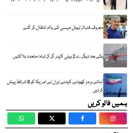
معروف فٹبالر لیونل میسی کے والد انتقال کر گئے
یکے بعد دیگرے 2 ہیلی کاپٹر گر کر تباہ؛ متعدد ہلاکتیں
آبنائے ہرمز کھولنے کیلئے ایران نے امریکا کو 6 شرائط پیش
کر دیں
ہمیں فالو کریں
WhatsApp
Twitter
Facebook
Faceboo