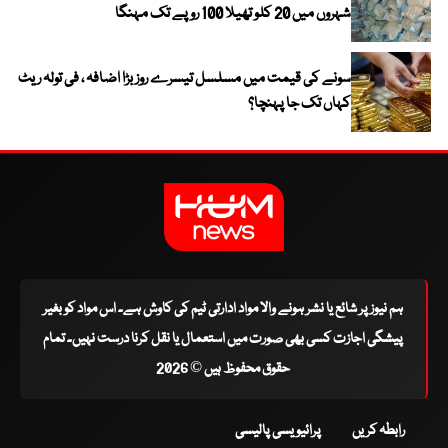
شہروں میں 20 کلو تھیلا 100 روپے تک مہنگا
سونے کی قیمت میں مسلسل تیسرے روز بڑا اضافہ ، فی تولہ ریٹ
کہاں تک جا پہنچا؟
ہم نیوز پر شائع یا نشر ہونے والا مواد ادارتی ٹیم کی کاوش ہے۔ اس مواد کو بغیر
پیشگی اجازت کسی بھی صورت میں استعمال یا نقل کرنا درست نہیں۔ تمام
حقوق محفوظ ہیں © 2026
رابطہ کریں
پرائیویسی پالیسی