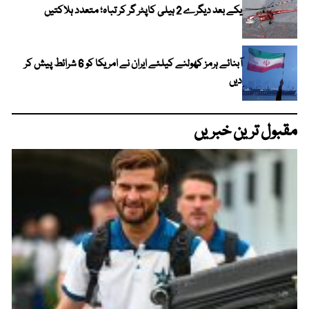
یکے بعد دیگرے 2 ہیلی کاپٹر گر کر تباہ؛ متعدد ہلاکتیں
آبنائے ہرمز کھولنے کیلئے ایران نے امریکا کو 6 شرائط پیش کر
دیں
مقبول ترین خبریں