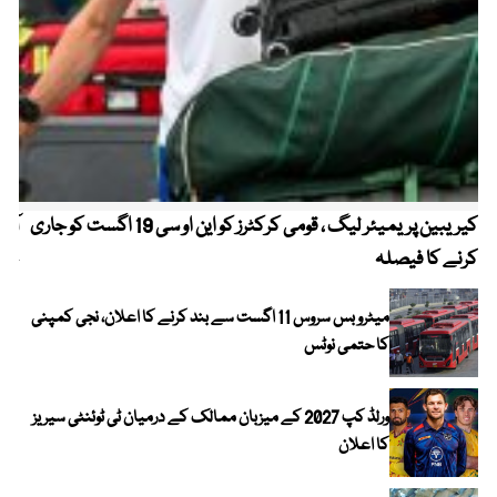
کیریبین پریمیئر لیگ ، قومی کرکٹرز کو این او سی 19 اگست کو جاری
آز
کرنے کا فیصلہ
چھی
میٹرو بس سروس 11 اگست سے بند کرنے کا اعلان، نجی کمپنی
کا حتمی نوٹس
ورلڈ کپ 2027 کے میزبان ممالک کے درمیان ٹی ٹوئنٹی سیریز
کا اعلان