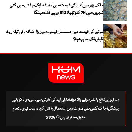
ملک بھر میں آٹے کی قیمت میں اضافہ، ایک ہفتے میں کئی
شہروں میں 20 کلو تھیلا 100 روپے تک مہنگا
سونے کی قیمت میں مسلسل تیسرے روز بڑا اضافہ ، فی تولہ ریٹ
کہاں تک جا پہنچا؟
ہم نیوز پر شائع یا نشر ہونے والا مواد ادارتی ٹیم کی کاوش ہے۔ اس مواد کو بغیر
پیشگی اجازت کسی بھی صورت میں استعمال یا نقل کرنا درست نہیں۔ تمام
حقوق محفوظ ہیں © 2026