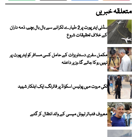
متعلقہ خبریں
سڈنی ایئرپورٹ پر 2 طیارے ٹکرانے سے بال بال بچے، ذمہ داران
کے خلاف تحقیقات شروع
مکمل سفری دستاویزات کے حامل کسی مسافر کو ایئرپورٹ پر
نہیں روکا جائے گا، وزیر داخلہ
لکی مروت میں پولیس اسکواڈ پر فائرنگ، ایک اہلکار شہید
معروف فٹبالر لیونل میسی کے والد انتقال کر گئے