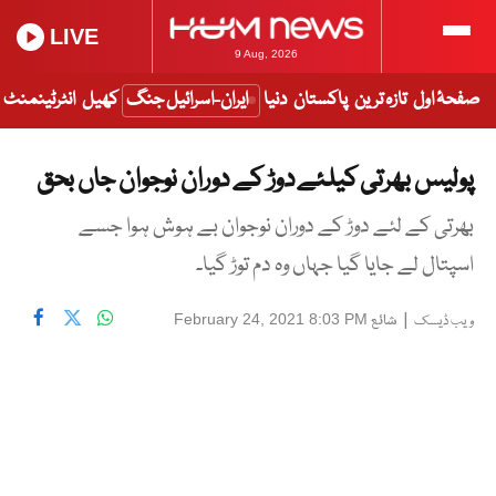
LIVE
9 Aug, 2026
صفحۂ اول
تازہ ترین
پاکستان
دنیا
ایران-اسرائیل جنگ
کھیل
انٹرٹینمنٹ
پولیس بھرتی کیلئے دوڑ کے دوران نوجوان جاں بحق
بھرتی کے لئے دوڑ کے دوران نوجوان بے ہوش ہوا جسے
اسپتال لے جایا گیا جہاں وہ دم توڑ گیا۔
|
شائع
February 24, 2021 8:03 PM
ویب ڈیسک