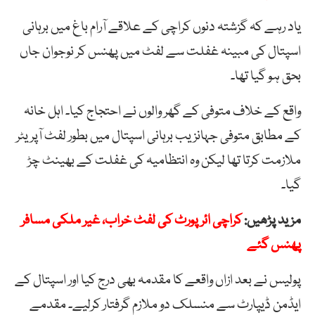
یاد رہے کہ گزشتہ دنوں کراچی کے علاقے آرام باغ میں برہانی
اسپتال کی مبینہ غفلت سے لفٹ میں پھنس کر نوجوان جاں
بحق ہو گیا تھا۔
واقع کے خلاف متوفی کے گھر والوں نے احتجاج کیا۔ اہل خانہ
کے مطابق متوفی جہانزیب برہانی اسپتال میں بطور لفٹ آپریٹر
ملازمت کرتا تھا لیکن وہ انتظامیہ کی غفلت کے بھینٹ چڑ
گیا۔
مزید پڑھیں:
کراچی ائرپورٹ کی لفٹ خراب، غیر ملکی مسافر
پھنس گئے
پولیس نے بعد ازاں واقعے کا مقدمہ بھی درج کیا اور اسپتال کے
ایڈمن ڈیپارٹ سے منسلک دو ملازم گرفتار کرلیے۔ مقدمے