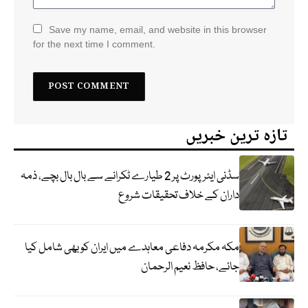
Save my name, email, and website in this browser
for the next time I comment.
تازہ ترین خبریں
سڈنی ایئرپورٹ پر 2 طیارے ٹکرانے سے بال بال بچے، ذمہ
داران کے خلاف تحقیقات شروع
مکہ مکرمہ دفاعی معاہدے میں ایران کو بھی شامل کیا
جائے، حافظ نعیم الرحمان