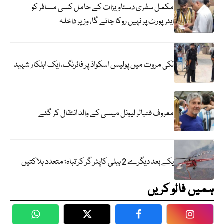
مکمل سفری دستاویزات کے حامل کسی مسافر کو
ایئرپورٹ پر نہیں روکا جائے گا، وزیر داخلہ
لکی مروت میں پولیس اسکواڈ پر فائرنگ، ایک اہلکار شہید
معروف فٹبالر لیونل میسی کے والد انتقال کر گئے
یکے بعد دیگرے 2 ہیلی کاپٹر گر کر تباہ؛ متعدد ہلاکتیں
ہمیں فالو کریں
WhatsApp
Twitter
Facebook
Faceboo