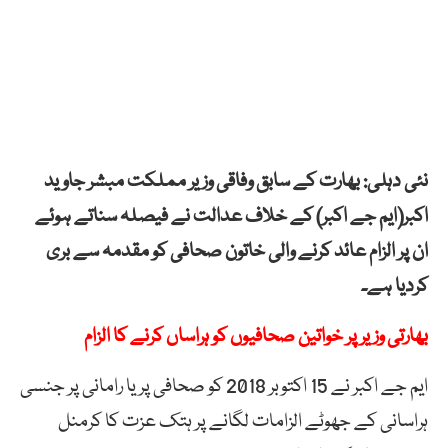
نئی دہلی: بھارت کے سابق وفاقی وزیر مملکت مبشر جاوید
اکبر(ایم جے اکبر) کے خلاف عدالت نے فیصلہ سناتے ہوئے
ان پر الزام عائد کرنے والی خاتون صحافی کو مقدمہ سے بری
کردیا ہے۔
بھارتی وزیر پر خواتین صحافیوں کو ہراساں کرنے کا الزام
ایم جے اکبر نے 15 اکتوبر 2018 کو صحافی پریا رامانی پر جنسی
ہراسانی کے جھوٹے الزامات لگانے پر ہتک عزت کا کرمنل