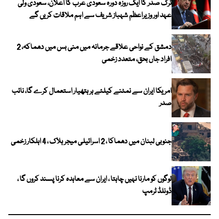
ترک صدر کا ایک روزہ دورہ سعودی عرب کا اعلان، سعودی ولی
عہد اور وزیراعظم شہباز شریف سے اہم ملاقات کریں گے
دمشق کے نواحی علاقے جرمانہ میں منی بس میں دھماکہ، 2
افراد جاں بحق، متعدد زخمی
امریکا ایران سے نمٹنے کیلئے ہر ہتھیار استعمال کرے گا، نائب
صدر
جنوبی لبنان میں دھماکا ، 2 اسرائیلی میجر ہلاک ، 4 اہلکار زخمی
لوگوں کو مارنا نہیں چاہتا ، ایران سے معاہدہ کرنا پسند کروں گا ،
ڈونلڈ ٹرمپ