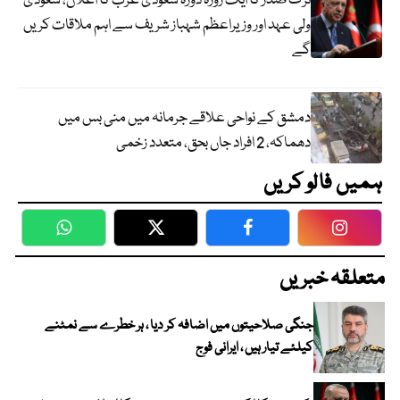
ترک صدر کا ایک روزہ دورہ سعودی عرب کا اعلان، سعودی
ولی عہد اور وزیراعظم شہباز شریف سے اہم ملاقات کریں
گے
دمشق کے نواحی علاقے جرمانہ میں منی بس میں
دھماکہ، 2 افراد جاں بحق، متعدد زخمی
ہمیں فالو کریں
WhatsApp
Twitter
Facebook
Faceboo
متعلقہ خبریں
جنگی صلاحیتوں میں اضافہ کر دیا ، ہر خطرے سے نمٹنے
کیلئے تیار ہیں ، ایرانی فوج