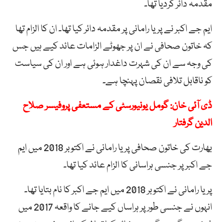
مقدمہ دائر کردیا تھا۔
ایم جے اکبر نے پریا رامانی پر مقدمہ دائر کیا تھا۔ ان کا الزام تھا
کہ خاتون صحافی نے ان پر جھوٹے الزامات عائد کیے ہیں جس
کی وجہ سے ان کی شہرت داغدار ہوئی ہے اور ان کی سیاست
کو ناقابل تلافی نقصان پہنچا ہے۔
ڈی آئی خان: گومل یونیورسٹی کے مستعفی پروفیسر صلاح
الدین گرفتار
بھارت کی خاتون صحافی پریا رامانی نے اکتوبر 2018 میں ایم
جے اکبر پر جنسی ہراسانی کا الزام عائد کیا تھا۔
پریا رامانی نے اکتوبر 2018 میں ایم جے اکبر کا نام بتایا تھا۔
انہوں نے جنسی طور پر ہراساں کیے جانے کا واقعہ 2017 میں