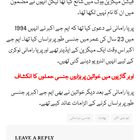
فیشن میگزین ووگ میں شائع کیا تھا لیکن انہوں نے مضمون
میں ان کا نام نہیں لکھا تھا۔
پریا رامانی نے دعویٰ کیا تھا کہ ایم جے اکبر نے انہیں 1994
میں 23 سال کی عمر میں جنسی طور پر ہراساں کیا تھا۔ ایم جے
اکبر اس وقت ایک میگزین کے ایڈیٹر تھے اور پریا رامانی نوکری
کے لیے انہیں انٹرویو دینے گئی تھیں۔
اوبر گاڑیوں میں خواتین پر ہزاروں جنسی حملوں کا انکشاف
پریا رامانی کے بعد دیگر خواتین نے بھی ایم جے اکبر پر جنسی
طور پر ہراساں کرنے کے الزامات عائد کیے تھے۔
ایم جے اکبر
بھارت
جنسی ہراسانی
LEAVE A REPLY