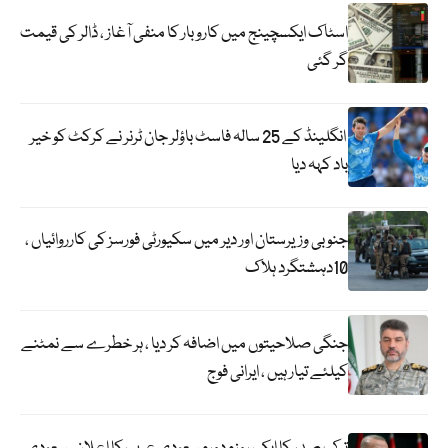
اسٹاک ایکسچینج میں کاروبار کا منفی آغاز ، ڈالر کی قیمت
گر گئی
انگلینڈ کے 25 سالہ فاسٹ باؤلر جان ٹرنر نے کرکٹ کو خیر
باد کہہ دیا
جنوبی وزیرستان اور دیر میں سکیورٹی فورسز کی کارروائیاں ،
10دہشتگرد ہلاک
جنگی صلاحیتوں میں اضافہ کر دیا ، ہر خطرے سے نمٹنے
کیلئے تیار ہیں ، ایرانی فوج