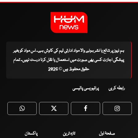
ہم نیوز پر شائع یا نشر ہونے والا مواد ادارتی ٹیم کی کاوش ہے۔ اس مواد کو بغیر
پیشگی اجازت کسی بھی صورت میں استعمال یا نقل کرنا درست نہیں۔ تمام
حقوق محفوظ ہیں © 2026
رابطہ کریں
پرائیویسی پالیسی
WhatsApp
Twitter
Facebook
Faceboo
صفحۂ اول
تازہ ترین
پاکستان