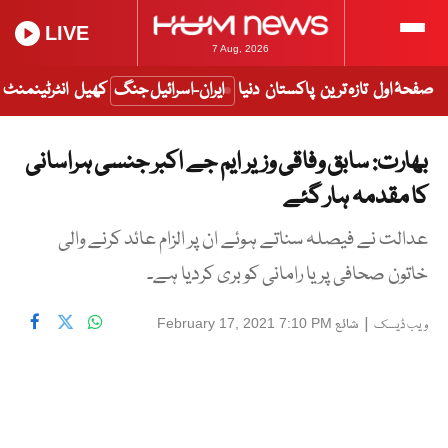
LIVE
7 Aug, 2026
صفحۂ اول
تازہ ترین
پاکستان
دنیا
ایران-اسرائیل جنگ
کھیل
انٹرٹینمنٹ
بھارت: سابق وفاقی وزیر ایم جے اکبر جنسی ہراسانی
کا مقدمہ ہار گئے
عدالت نے فیصلہ سناتے ہوئے ان پر الزام عائد کرنے والی
خاتون صحافی پریا رامانی کو بری کردیا ہے۔
|
شائع
February 17, 2021 7:10 PM
ویب ڈیسک