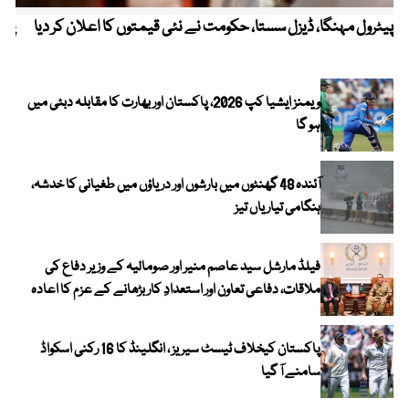
پیٹرول مہنگا، ڈیزل سستا، حکومت نے نئی قیمتوں کا اعلان کر دیا
پنج
ویمنز ایشیا کپ 2026، پاکستان اور بھارت کا مقابلہ دبئی میں
ہو گا
آئندہ 48 گھنٹوں میں بارشوں اور دریاؤں میں طغیانی کا خدشہ،
ہنگامی تیاریاں تیز
فیلڈ مارشل سید عاصم منیر اور صومالیہ کے وزیر دفاع کی
ملاقات، دفاعی تعاون اور استعدادِ کار بڑھانے کے عزم کا اعادہ
پاکستان کیخلاف ٹیسٹ سیریز ، انگلینڈ کا 16 رکنی اسکواڈ
سامنے آ گیا