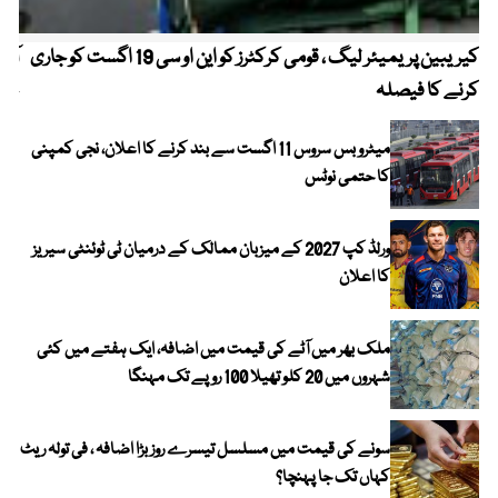
کیریبین پریمیئر لیگ ، قومی کرکٹرز کو این او سی 19 اگست کو جاری
آز
کرنے کا فیصلہ
چھی
میٹرو بس سروس 11 اگست سے بند کرنے کا اعلان، نجی کمپنی
کا حتمی نوٹس
ورلڈ کپ 2027 کے میزبان ممالک کے درمیان ٹی ٹوئنٹی سیریز
کا اعلان
ملک بھر میں آٹے کی قیمت میں اضافہ، ایک ہفتے میں کئی
شہروں میں 20 کلو تھیلا 100 روپے تک مہنگا
سونے کی قیمت میں مسلسل تیسرے روز بڑا اضافہ ، فی تولہ ریٹ
کہاں تک جا پہنچا؟