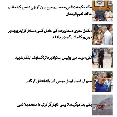
مکہ مکرمہ دفاعی معاہدے میں ایران کو بھی شامل کیا جائے،
حافظ نعیم الرحمان
مکمل سفری دستاویزات کے حامل کسی مسافر کو ایئرپورٹ پر
نہیں روکا جائے گا، وزیر داخلہ
لکی مروت میں پولیس اسکواڈ پر فائرنگ، ایک اہلکار شہید
معروف فٹبالر لیونل میسی کے والد انتقال کر گئے
یکے بعد دیگرے 2 ہیلی کاپٹر گر کر تباہ؛ متعدد ہلاکتیں