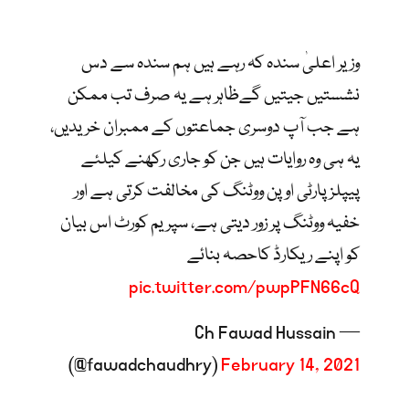
وزیر اعلیٰ سندہ کہ رہے ہیں ہم سندہ سے دس
نشستیں جیتیں گےظاہر ہے یہ صرف تب ممکن
ہے جب آپ دوسری جماعتوں کے ممبران خریدیں،
یہ ہی وہ روایات ہیں جن کو جاری رکھنے کیلئے
پیپلز پارٹی اوپن ووٹنگ کی مخالفت کرتی ہے اور
خفیہ ووٹنگ پر زور دیتی ہے، سپریم کورٹ اس بیان
کو اپنے ریکارڈ کاحصہ بنائے
pic.twitter.com/pwpPFN66cQ
— Ch Fawad Hussain
(@fawadchaudhry)
February 14, 2021