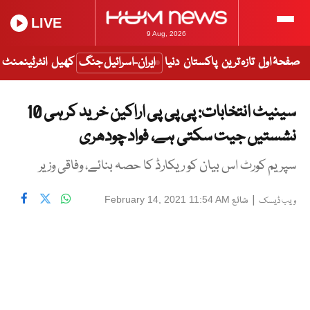
LIVE
9 Aug, 2026
صفحۂ اول
تازہ ترین
پاکستان
دنیا
ایران-اسرائیل جنگ
کھیل
انٹرٹینمنٹ
سینیٹ انتخابات: پی پی پی اراکین خرید کر ہی 10
نشستیں جیت سکتی ہے، فواد چودھری
سپریم کورٹ اس بیان کو ریکارڈ کا حصہ بنائے، وفاقی وزیر
|
شائع
February 14, 2021 11:54 AM
ویب ڈیسک