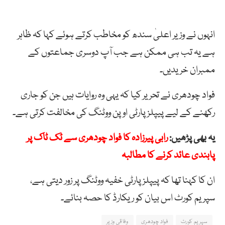
انہوں نے وزیر اعلیٰ سندھ کو مخاطب کرتے ہوئے کہا کہ ظاہر
ہے یہ تب ہی ممکن ہے جب آپ دوسری جماعتوں کے
ممبران خریدیں۔
فواد چودھری نے تحریر کیا کہ یہی وہ روایات ہیں جن کو جاری
رکھنے کے لیے پیپلز پارٹی اوپن ووٹنگ کی مخالفت کرتی ہے۔
یہ بھی پڑھیں:
رابی پیرزادہ کا فواد چودھری سے ٹک ٹاک پر
پابندی عائد کرنے کا مطالبہ
ان کا کہنا تھا کہ پیپلزپارٹی خفیہ ووٹنگ پر زور دیتی ہے،
سپریم کورٹ اس بیان کو ریکارڈ کا حصہ بنائے۔
سپریم کورٹ
فواد چودھری
وفاقی وزیر