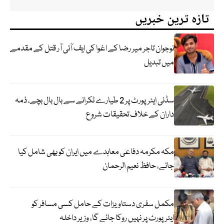
تازہ ترین خبریں
نوجوان تاجر میر رضا کے اغوا کی ایف آئی آر قتل کے مقدمے
میں تبدیل
سڈنی ایئرپورٹ پر 2 طیارے ٹکرانے سے بال بال بچے، ذمہ
داران کے خلاف تحقیقات شروع
مکہ مکرمہ دفاعی معاہدے میں ایران کو بھی شامل کیا
جائے، حافظ نعیم الرحمان
مکمل سفری دستاویزات کے حامل کسی مسافر کو
ایئرپورٹ پر نہیں روکا جائے گا، وزیر داخلہ