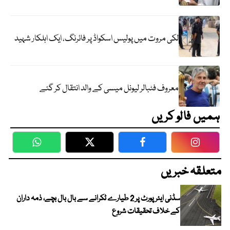
لکی مروت میں پولیس اسکواڈ پر فائرنگ، ایک اہلکار شہید
معروف فٹبالر لیونل میسی کے والد انتقال کر گئے
ہمیں فالو کریں
WhatsApp
Twitter
Facebook
Faceboo
متعلقہ خبریں
سڈنی ایئرپورٹ پر 2 طیارے ٹکرانے سے بال بال بچے، ذمہ داران
کے خلاف تحقیقات شروع