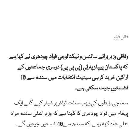
فائل فوٹو
وفاقی وزیر برائے سائنس و ٹیکنالوجی فواد چودھری نے کہا ہے
کہ پاکستان پیپلز پارٹی (پی پی پی) دوسری جماعتوں کے
اراکین خرید کر ہی سینیٹ انتخابات میں سندھ سے 10
نشستیں جیت سکتی ہے۔
سماجی رابطوں کی ویب سائٹ ٹوئٹر پر شیئر کیے گئے ایک
پیغام میں فواد چودھری کا کہنا ہے کہ وزیر اعلیٰ سندھ مراد
علی شاہ کہہ رہے کہ سندھ سے10نشستیں جیتیں گے۔