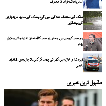
اسٹریٹجک فوائد کا معترف
ملک کے مختلف علاقوں میں گرج چمک کے ساتھ مزید بارش
کی پیشگوئی
ہم صبر کر رہے ہیں، ہمارے صبر کا امتحان نہ لیا جائے، بلاول
بھٹو
ڈیرہ غازی خان میں گھر کی چھت گر گئی ، 2 جاں بحق ، 3 افراد
زخمی
مقبول ترین خبریں