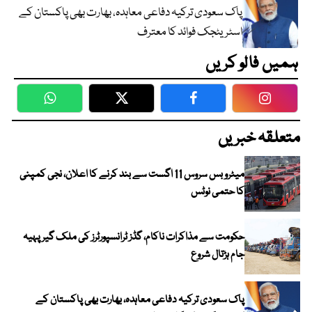
پاک سعودی ترکیہ دفاعی معاہدہ، بھارت بھی پاکستان کے
اسٹریٹجک فوائد کا معترف
ہمیں فالو کریں
WhatsApp
Twitter
Facebook
Faceboo
متعلقہ خبریں
میٹرو بس سروس 11 اگست سے بند کرنے کا اعلان، نجی کمپنی
کا حتمی نوٹس
حکومت سے مذاکرات ناکام، گڈز ٹرانسپورٹرز کی ملک گیر پہیہ
جام ہڑتال شروع
پاک سعودی ترکیہ دفاعی معاہدہ، بھارت بھی پاکستان کے