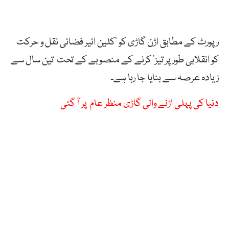
رپورٹ کے مطابق اڑن گاڑی کو ’کلین ائیر فضائی نقل و حرکت
کو انقلابی طور پر تیز‘ کرنے کے منصوبے کے تحت تین سال سے
زیادہ عرصہ سے بنایا جا رہا ہے۔
دنیا کی پہلی اڑنے والی گاڑی منظر عام پر آ گئی