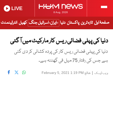
LIVE
8 Aug, 2026
صفحۂ اول
تازہ ترین
پاکستان
دنیا
ایران-اسرائیل جنگ
کھیل
انٹرٹینمنٹ
دنیا کی پہلی فضائی ریس کار مارکیٹ میں آ گئی
دنیا کی پہلی فضائی ریس کار کی پردہ کشائی کر دی گئی
ہے جس کی رفتار 75 میل فی گھٹنہ ہے۔
|
شائع
February 5, 2021 1:19 PM
ویب ڈیسک