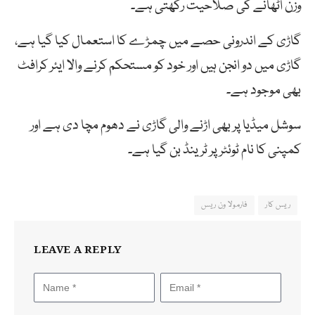
وزن اٹھانے کی صلاحیت رکھتی ہے۔
گاڑی کے اندرونی حصے میں چمڑے کا استعمال کیا گیا ہے،
گاڑی میں دو انجن ہیں اور خود کو مستحکم کرنے والا ایئر کرافٹ
بھی موجود ہے۔
سوشل میڈیا پر بھی اڑنے والی گاڑی نے دھوم مچا دی ہے اور
کمپنی کا نام ٹوئٹر پر ٹرینڈ بن گیا ہے۔
ریس کار
فارمولا ون ریس
LEAVE A REPLY