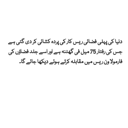
دنیا کی پہلی فضائی ریس کار کی پردہ کشائی کر دی گئی ہے
جس کی رفتار 75 میل فی گھٹنہ ہے اور اسے جلد فضاؤں کی
فارمولا ون ریس میں مقابلہ کرتے ہوئے دیکھا جائے گا۔