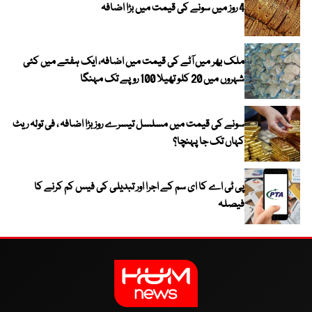
4 روز میں سونے کی قیمت میں بڑا اضافہ
ملک بھر میں آٹے کی قیمت میں اضافہ، ایک ہفتے میں کئی
شہروں میں 20 کلو تھیلا 100 روپے تک مہنگا
سونے کی قیمت میں مسلسل تیسرے روز بڑا اضافہ ، فی تولہ ریٹ
کہاں تک جا پہنچا؟
پی ٹی اے کا ای سم کے اجرا اور تبدیلی کی فیس کم کرنے کا
فیصلہ