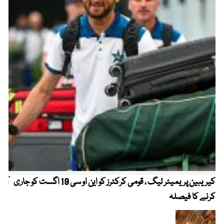
کیریبین پریمیئر لیگ ، قومی کرکٹرز کو این او سی 19 اگست کو جاری
آز
کرنے کا فیصلہ
چھی