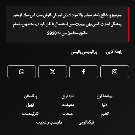
ہم نیوز پر شائع یا نشر ہونے والا مواد ادارتی ٹیم کی کاوش ہے۔ اس مواد کو بغیر
پیشگی اجازت کسی بھی صورت میں استعمال یا نقل کرنا درست نہیں۔ تمام
حقوق محفوظ ہیں © 2026
رابطہ کریں
پرائیویسی پالیسی
WhatsApp
Twitter
Facebook
Faceboo
صفحۂ اول
تازہ ترین
پاکستان
دنیا
معیشت
کھیل
تعلیم
صحت
انٹرٹینمنٹ
ٹیکنالوجی
دلچسپ و عجیب