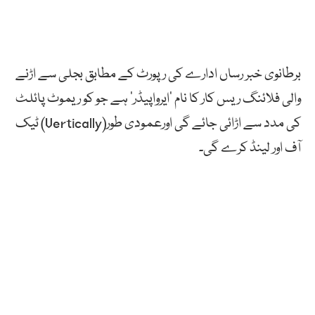
برطانوی خبر رساں ادارے کی رپورٹ کے مطابق بجلی سے اڑنے
والی فلائنگ ریس کار کا نام ’ایرواپیڈر‘ ہے جو کو ریموٹ پائلٹ
کی مدد سے اڑائی جائے گی اورعمودی طور(Vertically) ٹیک
آف اور لینڈ کرے گی۔