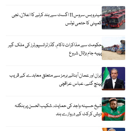
میٹرو بس سروس 11 اگست سے بند کرنے کا اعلان، نجی
کمپنی کا حتمی نوٹس
حکومت سے مذاکرات ناکام، گڈز ٹرانسپورٹرز کی ملک گیر
پہیہ جام ہڑتال شروع
ایران اور عمان آبنائے ہرمز سے متعلق معاہدے کے قریب
پہنچ گئے، عباس عراقچی
شیخ حسینہ واجد کی حمایت، شکیب الحسن پر بنگلہ
دیش کرکٹ کے دروازے بند