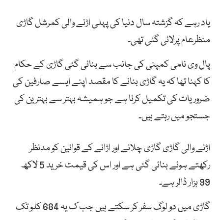
یاد رہے کہ گزشتہ سال دنیا کی پہلی اڑنے والی کمرشل گاڑی
منظرعام پرلائی گئی تھی۔
پال وی نامی کمپنی کی جانب سے بنائی گئی گاڑی کے حکام
کا کہنا تھا کہ یہ گاڑی بنانے کا مقصد اپنے ایسے صارفین کی
ضروریات کی تکمیل کرنا ہے جو ہمیشہ بہتر سے بہترین کی
جستجو میں رہتے ہیں۔
اڑنے والی گاڑی گاڑی چلانے اور اڑانے کے قوانین کو مدنظر
رکھتے ہوئے بنائی گئی ہے اور اس کی قیمت خرید 5 لاکھ
99 ہزار ڈالر ہے۔
گاڑی میں دو لوگ سفر کر سکتے ہیں جب ک یہ 684 کلو تک