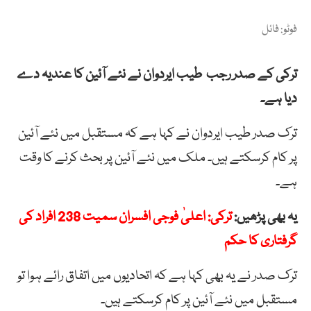
فوٹو: فائل
ترکی کے صدر رجب طیب ایردوان نے نئے آئین کا عندیہ دے
دیا ہے۔
ترک صدر طیب ایردوان نے کہا ہے کہ مستقبل میں نئے آئین
پر کام کرسکتے ہیں۔ ملک میں نئے آئین پر بحث کرنے کا وقت
ہے۔
یہ بھی پڑھیں:
ترکی: اعلیٰ فوجی افسران سمیت 238 افراد کی
گرفتاری کا حکم
ترک صدر نے یہ بھی کہا ہے کہ اتحادیوں میں اتفاق رائے ہوا تو
مستقبل میں نئے آئین پر کام کرسکتے ہیں۔