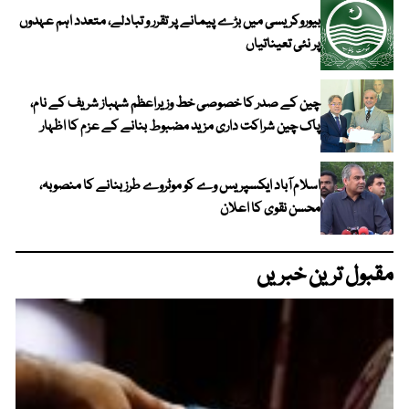
بیوروکریسی میں بڑے پیمانے پر تقرر و تبادلے، متعدد اہم عہدوں
پر نئی تعیناتیاں
چین کے صدر کا خصوصی خط وزیراعظم شہباز شریف کے نام،
پاک چین شراکت داری مزید مضبوط بنانے کے عزم کا اظہار
اسلام آباد ایکسپریس وے کو موٹروے طرز بنانے کا منصوبہ،
محسن نقوی کا اعلان
مقبول ترین خبریں