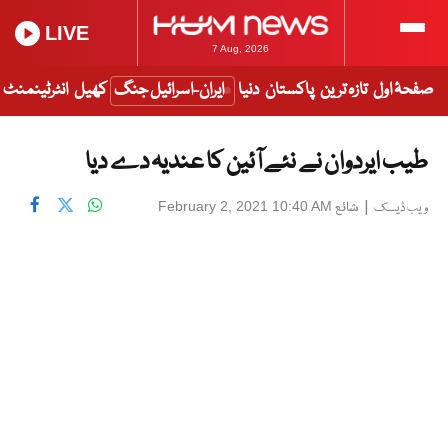
LIVE
7 Aug, 2026
صفحۂ اول
تازہ ترین
پاکستان
دنیا
ایران-اسرائیل جنگ
کھیل
انٹرٹینمنٹ
طیب ایردوان نے نئے آئین کا عندیہ دے دیا
|
شائع
February 2, 2021 10:40 AM
ویب ڈیسک