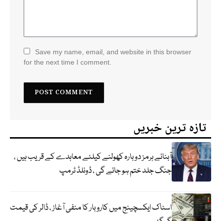
Save my name, email, and website in this browser
for the next time I comment.
تازہ ترین خبریں
آبنائے ہرمز دوبارہ کھولنے کیلئے معاہدے کے قریب ہیں ،
جنگ جلد ختم ہو جائے گی ، ڈونلڈ ٹرمپ
اسٹاک ایکسچینج میں کاروبار کا منفی آغاز ، ڈالر کی قیمت