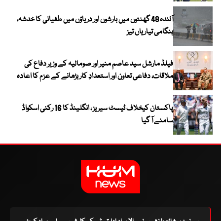
آئندہ 48 گھنٹوں میں بارشوں اور دریاؤں میں طغیانی کا خدشہ،
ہنگامی تیاریاں تیز
فیلڈ مارشل سید عاصم منیر اور صومالیہ کے وزیر دفاع کی
ملاقات، دفاعی تعاون اور استعدادِ کار بڑھانے کے عزم کا اعادہ
پاکستان کیخلاف ٹیسٹ سیریز ، انگلینڈ کا 16 رکنی اسکواڈ
سامنے آ گیا