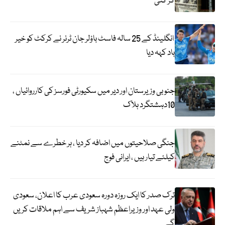
گر گئی
انگلینڈ کے 25 سالہ فاسٹ باؤلر جان ٹرنر نے کرکٹ کو خیر
باد کہہ دیا
جنوبی وزیرستان اور دیر میں سکیورٹی فورسز کی کارروائیاں ،
10دہشتگرد ہلاک
جنگی صلاحیتوں میں اضافہ کر دیا ، ہر خطرے سے نمٹنے
کیلئے تیار ہیں ، ایرانی فوج
ترک صدر کا ایک روزہ دورہ سعودی عرب کا اعلان، سعودی
ولی عہد اور وزیراعظم شہباز شریف سے اہم ملاقات کریں
گے