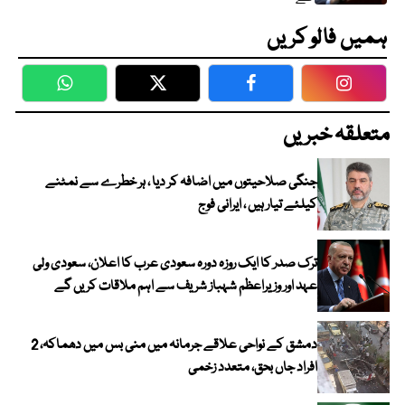
ہمیں فالو کریں
WhatsApp
Twitter
Facebook
Faceboo
متعلقہ خبریں
جنگی صلاحیتوں میں اضافہ کر دیا ، ہر خطرے سے نمٹنے
کیلئے تیار ہیں ، ایرانی فوج
ترک صدر کا ایک روزہ دورہ سعودی عرب کا اعلان، سعودی ولی
عہد اور وزیراعظم شہباز شریف سے اہم ملاقات کریں گے
دمشق کے نواحی علاقے جرمانہ میں منی بس میں دھماکہ، 2
افراد جاں بحق، متعدد زخمی