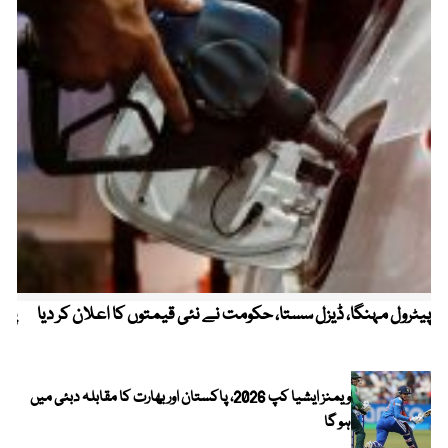
پیٹرول مہنگا، ڈیزل سستا، حکومت نے نئی قیمتوں کا اعلان کر دیا
پنج
ویمنز ایشیا کپ 2026، پاکستان اور بھارت کا مقابلہ دبئی میں
ہو گا