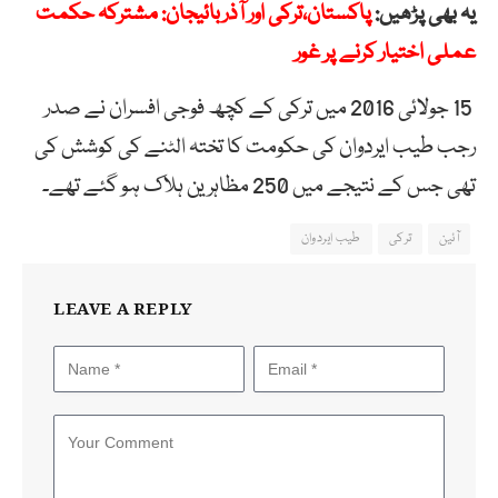
یہ بھی پڑھیں:
پاکستان،ترکی اور آذربائیجان: مشترکہ حکمت
عملی اختیار کرنے پر غور
15 جولائی 2016 میں ترکی کے کچھ فوجی افسران نے صدر
رجب طیب ایردوان کی حکومت کا تختہ الٹنے کی کوشش کی
تھی جس کے نتیجے میں 250 مظاہرین ہلاک ہو گئے تھے۔
آئین
ترکی
طیب ایردوان
LEAVE A REPLY