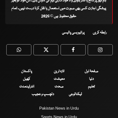
ہم نیوز پر شائع یا نشر ہونے والا مواد ادارتی ٹیم کی کاوش ہے۔ اس مواد کو بغیر
پیشگی اجازت کسی بھی صورت میں استعمال یا نقل کرنا درست نہیں۔ تمام
حقوق محفوظ ہیں © 2026
رابطہ کریں
پرائیویسی پالیسی
WhatsApp
Twitter
Facebook
Faceboo
صفحۂ اول
تازہ ترین
پاکستان
دنیا
معیشت
کھیل
تعلیم
صحت
انٹرٹینمنٹ
ٹیکنالوجی
دلچسپ و عجیب
Pakistan News in Urdu
Sports News in Urdu