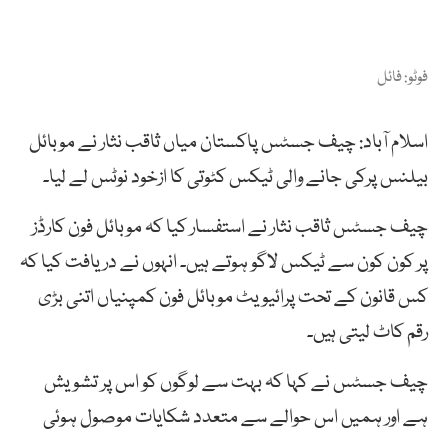
فوٹو: فائل
اسلام آباد: چیف جسٹس پاکستان میاں ثاقب نثار نے موبائل
بیلنس پرکی جانے والی ٹیکس کٹوتی کا ازخود نوٹس لے لیا۔
چیف جسٹس ثاقب نثار نے استفسار کیا کہ موبائل فون کارڈز
پر کون کون سے ٹیکس لاگو ہوتے ہیں۔ انہوں نے دریافت کیا کہ
کس قانون کے تحت پرائیویٹ موبائل فون کمپنیاں اتنی بڑی
رقم کاٹ لیتی ہیں۔
چیف جسٹس نے کہا کہ بہت سے لوگوں کو اس پر تشویش
ہے اور ہمیں اس حوالے سے متعدد شکایات موصول ہوئی