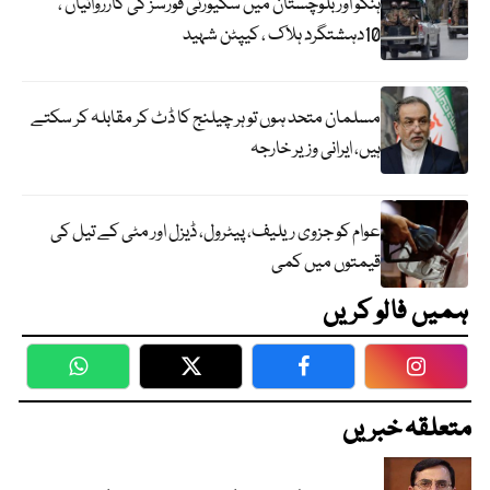
ہنگو اور بلوچستان میں سکیورٹی فورسز کی کارروائیاں ،
10دہشتگرد ہلاک ، کیپٹن شہید
مسلمان متحد ہوں تو ہر چیلنج کا ڈٹ کر مقابلہ کر سکتے
ہیں، ایرانی وزیر خارجہ
عوام کو جزوی ریلیف، پیٹرول، ڈیزل اور مٹی کے تیل کی
قیمتوں میں کمی
ہمیں فالو کریں
WhatsApp
Twitter
Facebook
Faceboo
متعلقہ خبریں