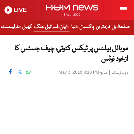
LIVE
8 Aug, 2026
صفحۂ اول
تازہ ترین
پاکستان
دنیا
ایران-اسرائیل جنگ
کھیل
انٹرٹینمنٹ
موبائل بیلنس پر ٹیکس کٹوتی، چیف جسٹس کا
ازخود نوٹس
|
شائع
May 3, 2018 9:18 PM
ویب ڈیسک