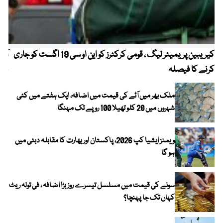
کیریبین پریمیئر لیگ ، قومی کرکٹرز کو این او سی 19 اگست کو جاری
آز
کرنے کا فیصلہ
چھی
ملک بھر میں آٹے کی قیمت میں اضافہ، ایک ہفتے میں کئی
شہروں میں 20 کلو تھیلا 100 روپے تک مہنگا
ویمنز ایشیا کپ 2026، پاکستان اور بھارت کا مقابلہ دبئی میں
ہو گا
سونے کی قیمت میں مسلسل تیسرے روز بڑا اضافہ ، فی تولہ ریٹ
کہاں تک جا پہنچا؟