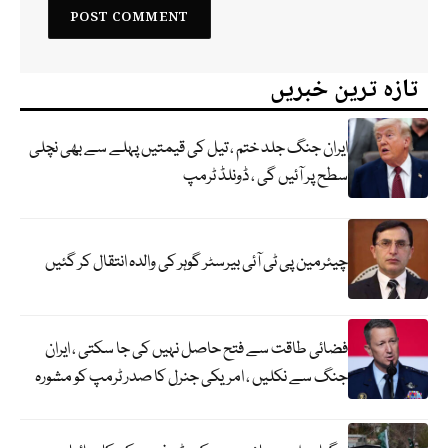
تازہ ترین خبریں
ایران جنگ جلد ختم ، تیل کی قیمتیں پہلے سے بھی نچلی
سطح پر آئیں گی ، ڈونلڈ ٹرمپ
چیئرمین پی ٹی آئی بیرسٹر گوہر کی والدہ انتقال کر گئیں
فضائی طاقت سے فتح حاصل نہیں کی جا سکتی ، ایران
جنگ سے نکلیں ، امریکی جنرل کا صدر ٹرمپ کو مشورہ