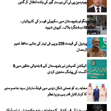
چیئرمین پی ٹی آئی بیرسٹر گوہر کی والدہ انتقال کر گئیں
ہنگو اور بلوچستان میں سکیورٹی فورسز کی کارروائیاں ،
10دہشتگرد ہلاک ، کیپٹن شہید
پیٹرول کی قیمت 228 روپے فی لیٹر کی جائے، حافظ نعیم
الرحمان
الیکشن کمیشن نے بلوچستان کے 4 بلدیاتی حلقوں میں 9
اگست کی پولنگ ملتوی کردی
معاہدے کو عملی شکل دینے میں فیلڈ مارشل سید عاصم منیر
کا کردار قابل قدر ہے، وزیراعظم
میر رضا کی قبر کشائی کا معاملہ، سندھ حکومت نے نیا میڈیکل