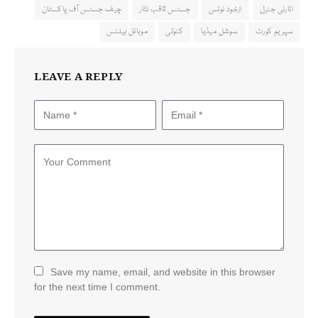
اٹارنی جنرل
ازخود نوٹس
جسٹس ثاقب نثار
چیف جسٹس آف پاکستان
سپریم کورٹ
سوشل میڈیا
کٹوتی
موبائل بیلنس
LEAVE A REPLY
Save my name, email, and website in this browser
for the next time I comment.