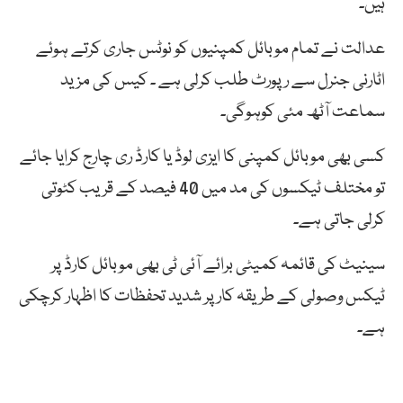
ہیں۔
عدالت نے تمام موبائل کمپنیوں کو نوٹس جاری کرتے ہوئے
اٹارنی جنرل سے رپورٹ طلب کرلی ہے ۔ کیس کی مزید
سماعت آٹھ مئی کوہوگی۔
کسی بھی موبائل کمپنی کا ایزی لوڈ یا کارڈ ری چارج کرایا جائے
تو مختلف ٹیکسوں کی مد میں 40 فیصد کے قریب کٹوتی
کرلی جاتی ہے۔
سینیٹ کی قائمہ کمیٹی برائے آئی ٹی بھی موبائل کارڈ پر
ٹیکس وصولی کے طریقہ کار پر شدید تحفظات کا اظہار کرچکی
ہے۔