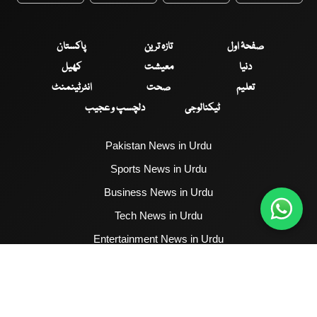
صفحۂ اول
تازہ ترین
پاکستان
دنیا
معیشت
کھیل
تعلیم
صحت
انٹرٹینمنٹ
ٹیکنالوجی
دلچسپ و عجیب
Pakistan News in Urdu
Sports News in Urdu
Business News in Urdu
Tech News in Urdu
Entertainment News in Urdu
Health News in Urdu
Hum News English