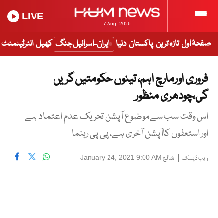
LIVE
7 Aug, 2026
صفحۂ اول
تازہ ترین
پاکستان
دنیا
ایران-اسرائیل جنگ
کھیل
انٹرٹینمنٹ
فروری اورمارچ اہم، تینوں حکومتیں گریں
گی،چودھری منظور
اس وقت سب سےموضوع آپشن تحریک عدم اعتماد ہے
اور استعفوں کاآپشن آخری ہے، پی پی رہنما
|
شائع
January 24, 2021 9:00 AM
ویب ڈیسک