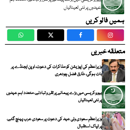
عہدوں پر نئی تعیناتیاں
ہمیں فالو کریں
WhatsApp
Twitter
Facebook
Faceboo
متعلقہ خبریں
وزیراعظم کی اپوزیشن کو مذاکرات کی دعوت، اوپن ایجنڈے پر
بات ہوگی، طارق فضل چودھری
بیوروکریسی میں بڑے پیمانے پر تقرر و تبادلے، متعدد اہم عہدوں
پر نئی تعیناتیاں
وزیراعظم سعودی ولی عہد کی دعوت پر سعودی عرب پہنچ گئے،
پر تپاک استقبال