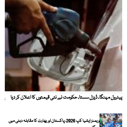
پیٹرول مہنگا، ڈیزل سستا، حکومت نے نئی قیمتوں کا اعلان کر دیا
پنج
ویمنز ایشیا کپ 2026، پاکستان اور بھارت کا مقابلہ دبئی میں