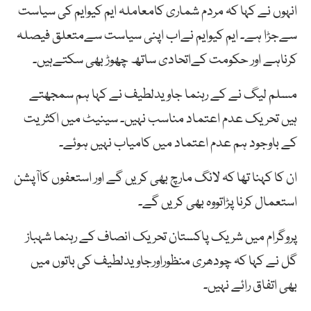
انہوں نے کہا کہ مردم شماری کامعاملہ ایم کیوایم کی سیاست
سےجڑا ہے۔ ایم کیوایم نےاب اپنی سیاست سےمتعلق فیصلہ
کرناہے اور حکومت کےاتحادی ساتھ چھوڑ بھی سکتےہیں۔
مسلم لیگ نے کے رہنما جاویدلطیف نے کہا ہم سمجھتے
ہیں تحریک عدم اعتماد مناسب نہیں۔ سینیٹ میں اکثریت
کے باوجود ہم عدم اعتماد میں کامیاب نہیں ہوئے۔
ان کا کہنا تھا کہ لانگ مارچ بھی کریں گے اور استعفوں کاآپشن
استعمال کرنا پڑاتووہ بھی کریں گے۔
پروگرام میں شریک پاکستان تحریک انصاف کے رہنما شہباز
گل نے کہا کہ چودھری منظوراورجاویدلطیف کی باتوں میں
بھی اتفاق رائے نہیں۔