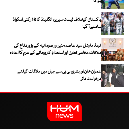
ہو گا
پاکستان کیخلاف ٹیسٹ سیریز ، انگلینڈ کا 16 رکنی اسکواڈ
سامنے آ گیا
فیلڈ مارشل سید عاصم منیر اور صومالیہ کے وزیر دفاع کی
ملاقات، دفاعی تعاون اور استعدادِ کار بڑھانے کے عزم کا اعادہ
عمران خان اور بشریٰ بی بی سے جیل میں ملاقات کیلئے
درخواست دائر