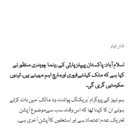
فائل فوٹو
اسلام آباد: پاکستان پیپلزپارٹی کے رہنما چوہدری منظور نے
کہا ہے کہ ملک کیلئےفروری اورمارچ اہم مہینے ہیں، تینوں
حکومتیں گریں گی۔
ہم نیوز کے پروگرام ’بریکنگ پوائنٹ ود مالک‘ میں بات کرتے
ہوئے ان کا کہنا تھا کہ اس وقت سب سےموضوع آپشن
تحریک عدم اعتماد ہے اور استعفوں کاآپشن آخری ہے۔