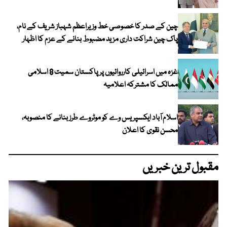
چین کے صدر کا خصوصی خط وزیراعظم شہباز شریف کے نام،
پاک چین شراکت داری مزید مضبوط بنانے کے عزم کا اظہار
غزہ میں اسرائیلی کارروائیوں پر پاکستان سمیت 8 اسلامی
ممالک کا مشترکہ اعلامیہ
اسلام آباد ایکسپریس وے کو موٹروے طرز بنانے کا منصوبہ،
محسن نقوی کا اعلان
مقبول ترین خبریں