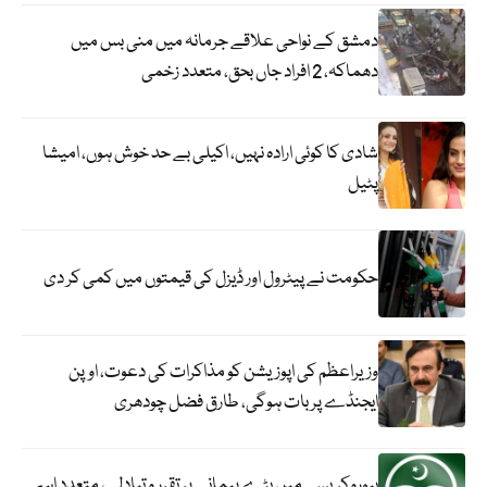
دمشق کے نواحی علاقے جرمانہ میں منی بس میں
دھماکہ، 2 افراد جاں بحق، متعدد زخمی
شادی کا کوئی ارادہ نہیں، اکیلی بے حد خوش ہوں، امیشا
پٹیل
حکومت نے پیٹرول اور ڈیزل کی قیمتوں میں کمی کر دی
وزیراعظم کی اپوزیشن کو مذاکرات کی دعوت، اوپن
ایجنڈے پر بات ہوگی، طارق فضل چودھری
بیوروکریسی میں بڑے پیمانے پر تقرر و تبادلے، متعدد اہم