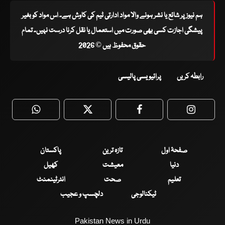
ہم نیوز پر شائع یا نشر ہونے والا مواد ادارتی ٹیم کی کاوش ہے۔ اس مواد کو بغیر
پیشگی اجازت کسی بھی صورت میں استعمال یا نقل کرنا درست نہیں۔ تمام
حقوق محفوظ ہیں © 2026
رابطہ کریں
پرائیویسی پالیسی
WhatsApp
Twitter
Facebook
Faceboo
صفحۂ اول
تازہ ترین
پاکستان
دنیا
معیشت
کھیل
تعلیم
صحت
انٹرٹینمنٹ
ٹیکنالوجی
دلچسپ و عجیب
Pakistan News in Urdu