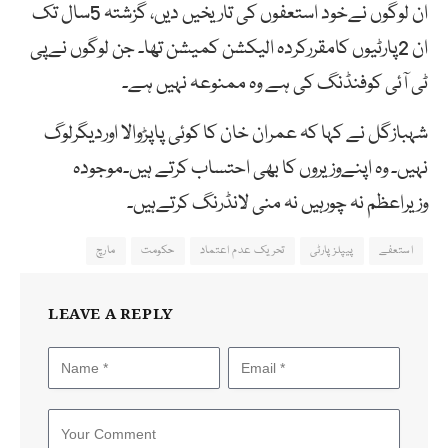
ان لوگوں نےخود استعفوں کی تاریخیں دیں، گزشتہ 5سال تک
ان 2پارٹیوں کامقررکردہ الیکشن کمیشن تھا۔ جن لوگوں نےپی
ٹی آئی کوفنڈنگ کی ہے وہ ممنوعہ نہیں ہے۔
شہبازگل نے کہا کہ عمران خان کا کوئی پاپڑوالا اوردیگرلوگ
نہیں۔ وہ اپنےوزیروں کا بھی احتساب کرتے ہیں۔موجودہ
وزیراعظم نہ چورہیں نہ منی لانڈرنگ کرتےہیں۔
استعفے
پیپلزپارٹی
تحریک عدم اعتماد
حکومت
مارچ
LEAVE A REPLY