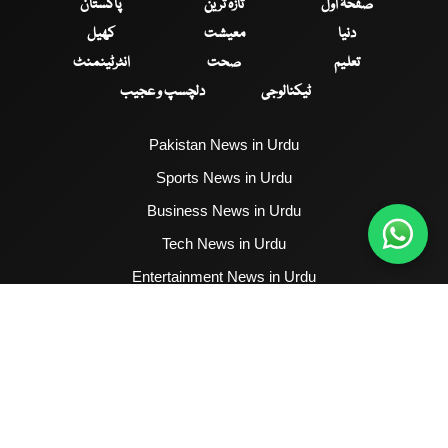
صفحۂ اول
تازہ ترین
پاکستان
دنیا
معیشت
کھیل
تعلیم
صحت
انٹرٹینمنٹ
ٹیکنالوجی
دلچسپ و عجیب
Pakistan News in Urdu
Sports News in Urdu
Business News in Urdu
Tech News in Urdu
Entertainment News in Urdu
Health News in Urdu
Hum News English
2017 - 2026 © All Copyrights Reserved