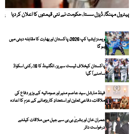
پیٹرول مہنگا، ڈیزل سستا، حکومت نے نئی قیمتوں کا اعلان کر دیا
پنج
ویمنز ایشیا کپ 2026، پاکستان اور بھارت کا مقابلہ دبئی میں
ہو گا
پاکستان کیخلاف ٹیسٹ سیریز ، انگلینڈ کا 16 رکنی اسکواڈ
سامنے آ گیا
فیلڈ مارشل سید عاصم منیر اور صومالیہ کے وزیر دفاع کی
ملاقات، دفاعی تعاون اور استعدادِ کار بڑھانے کے عزم کا اعادہ
عمران خان اور بشریٰ بی بی سے جیل میں ملاقات کیلئے
درخواست دائر