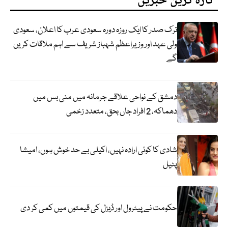
تازہ ترین خبریں
ترک صدر کا ایک روزہ دورہ سعودی عرب کا اعلان، سعودی
ولی عہد اور وزیراعظم شہباز شریف سے اہم ملاقات کریں
گے
دمشق کے نواحی علاقے جرمانہ میں منی بس میں
دھماکہ، 2 افراد جاں بحق، متعدد زخمی
شادی کا کوئی ارادہ نہیں، اکیلی بے حد خوش ہوں، امیشا
پٹیل
حکومت نے پیٹرول اور ڈیزل کی قیمتوں میں کمی کر دی