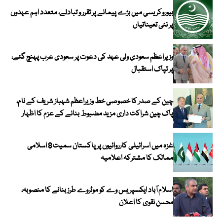
بیوروکریسی میں بڑے پیمانے پر تقرر و تبادلے، متعدد اہم عہدوں
پر نئی تعیناتیاں
وزیراعظم سعودی ولی عہد کی دعوت پر سعودی عرب پہنچ گئے،
پر تپاک استقبال
چین کے صدر کا خصوصی خط وزیراعظم شہباز شریف کے نام،
پاک چین شراکت داری مزید مضبوط بنانے کے عزم کا اظہار
غزہ میں اسرائیلی کارروائیوں پر پاکستان سمیت 8 اسلامی
ممالک کا مشترکہ اعلامیہ
اسلام آباد ایکسپریس وے کو موٹروے طرز بنانے کا منصوبہ،
محسن نقوی کا اعلان