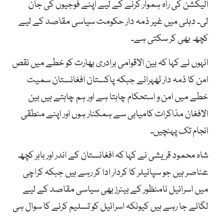
الیکشن کی راہ ہموار کرنے کے لیے اپنے فوجیوں کی جان
لی۔ دہلی میں غیر ذمہ دار حکومت سیاسی مقاصد کے لیے
کچھ بھی کر سکتی ہے۔
انہوں نے کہا کہ بین الاقوامی برادری بھارت کو خطے میں نقص
امن کا ذمہ دار ٹھہرائے جبکہ پاکستان افغانستان سمیت
خطے میں امن و استحکام چاہتا ہے اور ہم چاہتے ہیں بین
الافغان مذاکرات کامیابی سے ہمکنار ہوں اور اپنے منطقی
انجام تک پہنچیں۔
شاہ محمود قریشی نے کہا کہ افغانستان کے اندر اور باہر کچھ
عناصر ہیں جو سپائیلر کا کردار ادا کر رہے ہیں جبکہ کراچی
میں اسرائیل نامنظور کے بینرز بھی سیاسی مقاصد کے لیے
لگائے جا رہے ہیں کیونکہ اسرائیل کو تسلیم کرنے کا سوال ہی