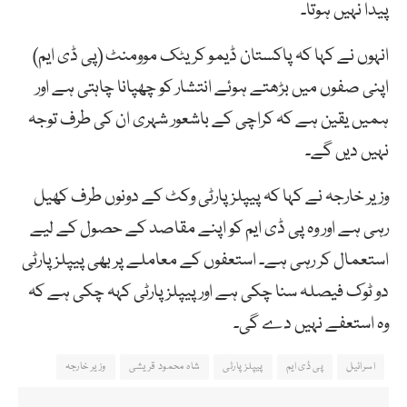
پیدا نہیں ہوتا۔
انہوں نے کہا کہ پاکستان ڈیمو کریٹک موومنٹ (پی ڈی ایم)
اپنی صفوں میں بڑھتے ہوئے انتشار کو چھپانا چاہتی ہے اور
ہمیں یقین ہے کہ کراچی کے باشعور شہری ان کی طرف توجہ
نہیں دیں گے۔
وزیر خارجہ نے کہا کہ پیپلز پارٹی وکٹ کے دونوں طرف کھیل
رہی ہے اور وہ پی ڈی ایم کو اپنے مقاصد کے حصول کے لیے
استعمال کر رہی ہے۔ استعفوں کے معاملے پر بھی پیپلز پارٹی
دو ٹوک فیصلہ سنا چکی ہے اور پیپلز پارٹی کہہ چکی ہے کہ
وہ استعفے نہیں دے گی۔
اسرائیل
پی ڈی ایم
پیپلز پارٹی
شاہ محمود قریشی
وزیر خارجہ