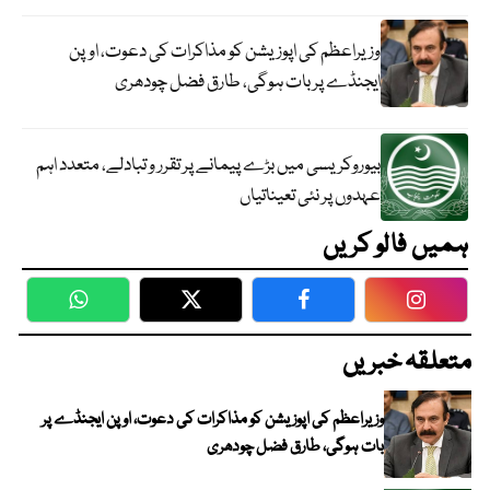
وزیراعظم کی اپوزیشن کو مذاکرات کی دعوت، اوپن
ایجنڈے پر بات ہوگی، طارق فضل چودھری
بیوروکریسی میں بڑے پیمانے پر تقرر و تبادلے، متعدد اہم
عہدوں پر نئی تعیناتیاں
ہمیں فالو کریں
WhatsApp
Twitter
Facebook
Faceboo
متعلقہ خبریں
وزیراعظم کی اپوزیشن کو مذاکرات کی دعوت، اوپن ایجنڈے پر
بات ہوگی، طارق فضل چودھری