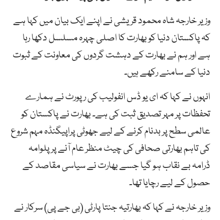
وزیر خارجہ شاہ محمود قریشی نے اپنے ایک بیان میں کہا ہے
کہ پاکستان دنیا کو بھارت کا اصلی چہرہ مسلسل دکھا رہا
ہے اور ہم نے بھارت کے دہشت گردوں کی معاونت کے ثبوت
دنیا کے سامنے رکھے ہیں۔
انہوں نے کہا کہ ای یو ڈس انفولیب کی رپورٹ نے ہمارے
تحفظات پر مہر تصدیق ثبت کی ہے۔ بھارت نے پاکستان کو
عالمی سطح پر بدنام کرنے کے لیے جھوٹی پراپیگنڈہ مہم شروع
کی تاہم بھارتی صحافی کی چیٹ منظر عام آنے پر پلوامہ
ڈرامہ بے نقاب ہو گیا جسے بھارت نے سیاسی مقاصد کے
حصول کے لیے رچایا تھا۔
وزیر خارجہ نے کہا کہ بھارتیہ جنتا پارٹی (بی جے پی) سرکار نے