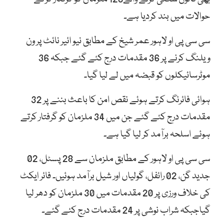
حوالات میں بند کردیا ہے۔
سی سی پی او لاہور عمر شیخ کے مطابق نیو ائیر نائٹ پر ون
ویلنگ کرنے پر 36 مقدمات درج کئے گئے جبکہ 36
موٹرسائیکلوں کو قبضہ میں لے لیا گیا۔
ہوائی فائرنگ کرتے ہوئے نقص امن کا باعث بننے پر 32
مقدمات درج کئے گئے جن میں 34 ملزمان کو گرفتار کرتے
ہوئے اسلحہ برآمد کر لیا گیا ہے۔
سی سی پی او لاہور کے مطابق ملزمان سے 28 پسٹل، 02
جدید گن، 02 رائفل، گولیاں اور شیل برآمد ہوئیں۔ فائر ایکٹ
کی خلاف ورزی پر 20 مقدمات میں 30 ملزمان کو دھر لیا
گیاجبکہ شراب نوشی پر 24 مقدمات درج کئے گئے۔