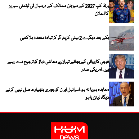
ورلڈ کپ 2027 کے میزبان ممالک کے درمیان ٹی ٹوئنٹی سیریز
کا اعلان
یکے بعد دیگرے 2 ہیلی کاپٹر گر کر تباہ؛ متعدد ہلاکتیں
فوجی کارروائی کے بجائے تہران پر معاشی دباؤ کو ترجیح دے رہے
ہیں، امریکی صدر
معاہدہ ہو یا نہ ہو، اسرائیل ایران کو جوہری ہتھیارحاصل نہیں کرنے
دیگا، نیتن یاہو