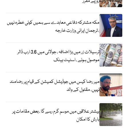
روپے مقرر
مکہ مشترکہ دفاعی معاہدے سے ہمیں کوئی خطرہ نہیں
، ترجمان ایرانی وزارت خارجہ
ترسیلات زر میں بڑا اضافہ ، جولائی میں 3.6 ارب ڈالر
موصول ہوئے ، اسٹیٹ بینک
میر رضا کیس میں جوڈیشل کمیشن کے قیام پر رضامند
نہیں، مقتول کے والد
بیشتر علاقوں میں موسم گرم رہے گا ، بعض مقامات پر
بارش کا امکان