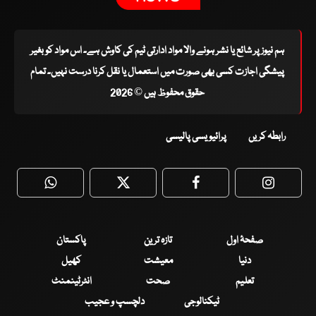
ہم نیوز پر شائع یا نشر ہونے والا مواد ادارتی ٹیم کی کاوش ہے۔ اس مواد کو بغیر
پیشگی اجازت کسی بھی صورت میں استعمال یا نقل کرنا درست نہیں۔ تمام
حقوق محفوظ ہیں © 2026
رابطہ کریں
پرائیویسی پالیسی
WhatsApp
Twitter
Facebook
Faceboo
صفحۂ اول
تازہ ترین
پاکستان
دنیا
معیشت
کھیل
تعلیم
صحت
انٹرٹینمنٹ
ٹیکنالوجی
دلچسپ و عجیب