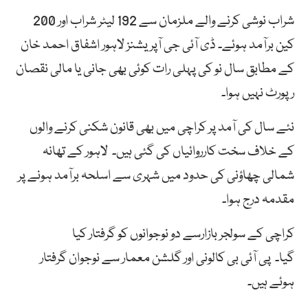
شراب نوشی کرنے والے ملزمان سے 192 لیٹر شراب اور 200
کین برآمد ہوئے۔ ڈی آئی جی آپریشنز لاہور اشفاق احمد خان
کے مطابق سال نو کی پہلی رات کوئی بھی جانی یا مالی نقصان
رپورٹ نہیں ہوا۔
نئے
سال
کی
آمد
پر کراچی میں بھی قانون شکنی کرنے والوں
کے خلاف سخت کارروائیاں کی گئی ہیں۔ لاہور کے تھانہ
شمالی چھاؤنی کی حدود میں شہری سے اسلحہ برآمد ہونے پر
مقدمہ درج ہوا۔
کراچی
کے
سولجر
بازارسے دو نوجوانوں کو گرفتار کیا
گیا۔
پی
آئی
بی
کالونی
اور
گلشن
معمار
سے
نوجوان
گرفتار
ہوئے ہیں۔