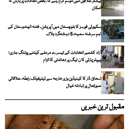
بیشتر علاقوں میں موسم گرم رہے گا ، بعض مقامات پر بارش کا
امکان
سکیورٹی فورسز کا بلوچستان میں آپریشن ، فتنہ الہندوستان کے
اہم سرغنہ سمیت 5 دہشتگرد ہلاک
آزاد کشمیر انتخابات کے تیسرے مرحلے کیلئے پولنگ جاری؛
پیپلز پارٹی کا ن لیگ پر دھاندلی کا الزام
اسحاق ڈار کا کینیڈین وزیر خارجہ سے ٹیلیفونک رابطہ، علاقائی
صورتحال پر تبادلہ خیال
مقبول ترین خبریں