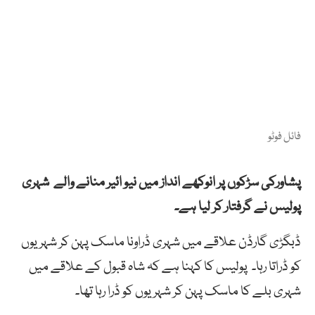
فائل فوٹو
پشاورکی
سڑکوں
پر
انوکھے انداز میں
نیو
ائیر
منانے
والے
شہری
پولیس نے گرفتار کر لیا ہے۔
ڈبگڑی
گارڈن
علاقے
میں
شہری
ڈراونا
ماسک
پہن
کر
شہریوں
کو
ڈراتا
رہا۔
پولیس کا کہنا ہے کہ شاہ
قبول
کے
علاقے
میں
شہری
بلے
کا
ماسک
پہن
کر
شہریوں
کو
ڈرا
رہا
تھا۔