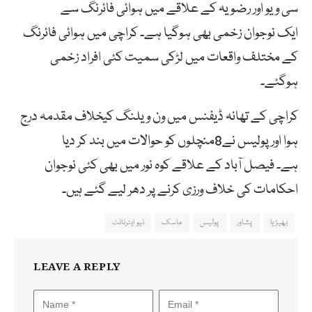
سی
ویو
اور
رضویہ
کے
علاقے
میں
ہوائی
فائرنگ
سے
ایک
نوجوان
زخمی بھی ہوگیا ہے۔ کراچی میں ہوائی فائرنگ
کے مختلف واقعات میں لڑکی سمیت کئی افراد زخمی
ہوگئے۔
کراچی
کے
تھانہ
ڈیفنس
میں
ون
ویلنگ کیخلاف مقدمہ درج
ہوا اور پولیس نے8
منچلوں کو حوالات میں بند کر دیا
ہے۔
فیصل آباد کے علاقے کوہ نور میں بھی کئی نوجوان
احکامات کی خلاف ورزی کرنے پر دھر لیے گئے ہیں۔
بھیڑیا
پشاور
پولیس
ماسک
نیو ایئرنائٹ
LEAVE A REPLY