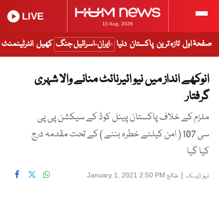
LIVE
10 Aug, 2026
صفحۂ اول
تازہ ترین
پاکستان
دنیا
ایران-اسرائیل جنگ
کھیل
انٹرٹینمنٹ
انوکھے انداز میں نیو ائیرنائٹ منانے والا شہری
گرفتار
ملزم کے خلاف پاکستان پینل کوڈ کے سیکشن پی پی
سی 107 ( امن کیلئے خطرہ بننے ) کے تحت مقدمہ درج
کیا گیا
|
شائع
January 1, 2021 2:50 PM
نیوز ڈیسک