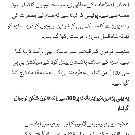
ابتدائی اطلاعات کے مطابق زیر حراست نوجوان کا تعلق موتی
محلہ سے ہے۔ پولیس کا کہنا ہے کہ ملزم نے جمعرات کی
رات بھیڑے کا ماسک پہن کر خواتین اور بچوں کو ڈرایا۔ ملزم کو
تھانہ شاہ قبول میں زیرحراست رکھا گیا ہے۔
منچلے نوجوان کے قبضے سے ماسک بھی برآمد کرلیا گیا
ہے۔ ملزم کے خلاف پاکستان پینل کوڈ کے سیکشن پی پی
سی 107 ( امن کیلئے خطرہ بننے ) کے تحت مقدمہ درج کیا
گیا ہے۔
یہ بھی پڑھیں:نیوایئرنائٹ پر100سے زائد قانون شکن نوجوان
گرفتار
علاوہ ازیں پولیس نے لاہور، کراچی اور فیصل آباد سے
بھی قانون شکنی کرنے والے126 ملزمان کو گرفتار کرکے