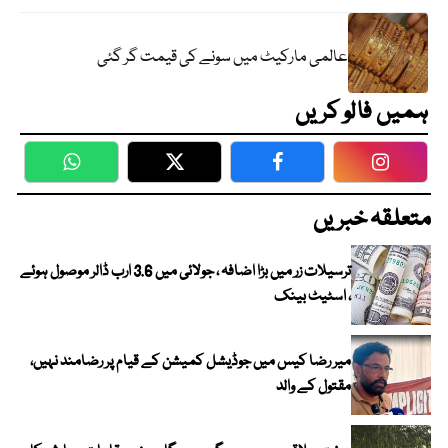
عالمی مارکیٹ میں سونے کی قیمت گر گئی
ہمیں فالو کریں
WhatsApp
Twitter
Facebook
Faceboo
متعلقہ خبریں
ترسیلات زر میں بڑا اضافہ ، جولائی میں 3.6 ارب ڈالر موصول ہوئے
، اسٹیٹ بینک
میر رضا کیس میں جوڈیشل کمیشن کے قیام پر رضامند نہیں،
مقتول کے والد