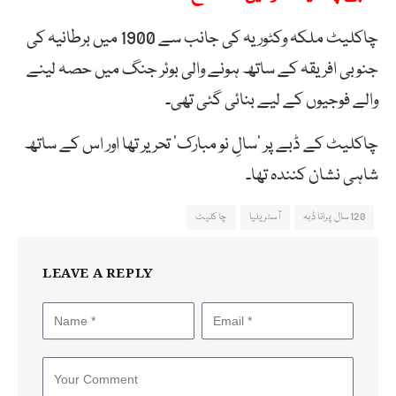
چاکلیٹ ملکہ وکٹوریہ کی جانب سے 1900 میں برطانیہ کی
جنوبی افریقہ کے ساتھ ہونے والی بوئر جنگ میں حصہ لینے
والے فوجیوں کے لیے بنائی گئی تھی۔
چاکلیٹ کے ڈبے پر ’سالِ نو مبارک‘ تحریر تھا اور اس کے ساتھ
شاہی نشان کنندہ تھا۔
120سال پرانا ڈبہ
آسٹریلیا
چاکلیٹ
LEAVE A REPLY