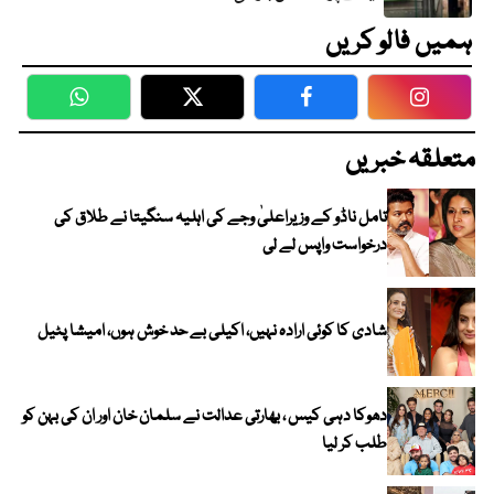
ہمیں فالو کریں
WhatsApp
Twitter
Facebook
Faceboo
متعلقہ خبریں
تامل ناڈو کے وزیراعلیٰ وجے کی اہلیہ سنگیتا نے طلاق کی
درخواست واپس لے لی
شادی کا کوئی ارادہ نہیں، اکیلی بے حد خوش ہوں، امیشا پٹیل
دھوکا دہی کیس ، بھارتی عدالت نے سلمان خان اور ان کی بہن کو
طلب کر لیا