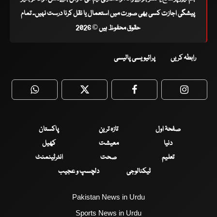
پیشگی اجازت کسی بھی صورت میں استعمال یا نقل کرنا درست نہیں۔ تمام
حقوق محفوظ ہیں © 2026
رابطہ کریں
پرائیویسی پالیسی
WhatsApp
Twitter
Facebook
Faceboo
صفحۂ اول
تازہ ترین
پاکستان
دنیا
معیشت
کھیل
تعلیم
صحت
انٹرٹینمنٹ
ٹیکنالوجی
دلچسپ و عجیب
Pakistan News in Urdu
Sports News in Urdu