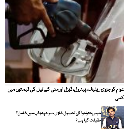
عوام کو جزوی ریلیف، پیٹرول، ڈیزل اور مٹی کے تیل کی قیمتوں میں
4 روز میں سونے کی قیمت میں بڑا اضافہ
کمی
خیبر پختونخوا کی تحصیل غازی صوبہ پنجاب میں شامل؟
حقیقت کیا ہے؟