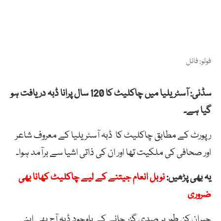
فوٹو: فائل
سڈنی: آسٹریلیا میں چاکلیٹ کا 120 سال پرانا ڈبہ دریافت ہو
گیا ہے۔
رپورٹ کے مطابق چاکلیٹ کا ڈبہ آسٹریلیا کے معروف شاعر
اور صحافی کی ملکیت تھا اور ان کی ذاتی اشیا سے برآمد ہوا۔
یہ بھی پڑھیں:
نوبل انعام جیتنے کے لیے چاکلیٹ کھانا بھی
ضروری
حیران کن طور پر صدی گزر جانے کے باوجود ڈبہ آج بھی اپنی