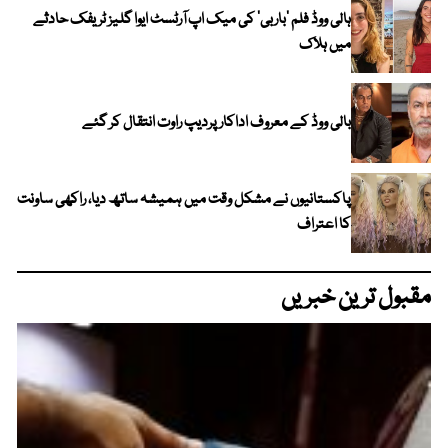
ہالی ووڈ فلم ’باربی‘ کی میک اپ آرٹسٹ ایوا گلیز ٹریفک حادثے
میں ہلاک
بالی ووڈ کے معروف اداکار پردیپ راوت انتقال کر گئے
پاکستانیوں نے مشکل وقت میں ہمیشہ ساتھ دیا، راکھی ساونت
کا اعتراف
مقبول ترین خبریں