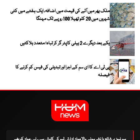
ملک بھر میں آٹے کی قیمت میں اضافہ، ایک ہفتے میں کئی
شہروں میں 20 کلو تھیلا 100 روپے تک مہنگا
یکے بعد دیگرے 2 ہیلی کاپٹر گر کر تباہ؛ متعدد ہلاکتیں
پی ٹی اے کا ای سم کے اجرا اور تبدیلی کی فیس کم کرنے کا
فیصلہ
ہم نیوز پر شائع یا نشر ہونے والا مواد ادارتی ٹیم کی کاوش ہے۔ اس مواد کو بغیر