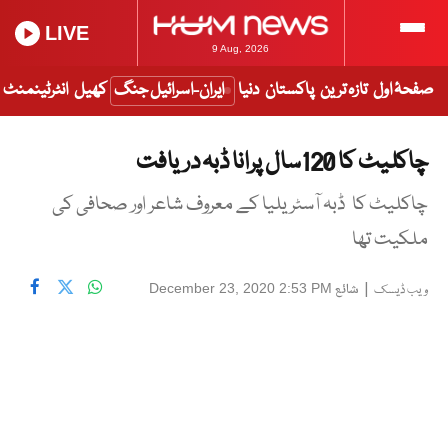
LIVE
9 Aug, 2026
صفحۂ اول
تازہ ترین
پاکستان
دنیا
ایران-اسرائیل جنگ
کھیل
انٹرٹینمنٹ
چاکلیٹ کا 120سال پرانا ڈبہ دریافت
چاکلیٹ کا ڈبہ آسٹریلیا کے معروف شاعر اور صحافی کی
ملکیت تھا
|
شائع
December 23, 2020 2:53 PM
ویب ڈیسک