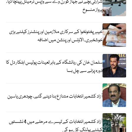
شرارتی بچے نے جہاز کو رن وے سے واپس ٹرمینل پہنچا دیا،
پرواز منسوخ
خیبرپختونخوا کے سرکاری ملازمین اور پنشنرز کیلئے بڑی
خوشخبری، الاؤنس اور پنشن میں اضافہ
سلمان خان کی رہائشگاہ کے باہر تعینات پولیس اہلکار دل کا
دورہ پڑنے سے چل بسا
آزاد کشمیر انتخابات متنازع بنا دیئے گئے، چودھری یاسین
آزاد کشمیر انتخابات کے تیسرے مرحلے میں 4 نشستوں
کیلئے پولنگ کل ہو گی