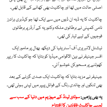
اصلی حالت میں تھا اور چاکلیٹ بھی کھانے کے قابل تھی۔
چاکلیٹ کا یہ ڈبہ ان ڈبوں میں سے ایک تھا جو کیڈبری برادرز
نامی کمپنی نے برطانوی ملکہ وکٹوریہ کے آرڈر پر برطانوی
فوجیوں کے لیے تیار کی تھی۔
نیشنل لائبریری آف آسٹریلیا کی دیکھ بھال پر مامور ایک
افسر جینیفر نے بین الاقوامی میڈیا کو بتایا کہ چاکلیٹ کا ریپر
کھولنے پر مسحورکن خوشبو آئی۔
جینیفر نے مزید بتایا کہ چاکلیٹ ایک صدی گزرنے کے بعد
بھی تنکوں اور چاندی رنگ کے فوائل پیپر میں لپٹی ہوئی تھی۔
یہ بھی پڑھیں:
سوئٹزر لینڈ کے میوزیم میں دنیا کے سب سے
لمبے چاکلیٹ فاؤنٹین کا افتتاح