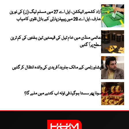
آزاد کشمیر الیکشن ، ایل اے 27 میں مسلم لیگ (ن) کی نورین
عارف ، ایل اے 28 میں پیپلز پارٹی کے بازل نقوی کامیاب
عالمی منڈی میں خام تیل کی قیمتیں تین ہفتوں کی کم ترین
سطح پر آ گئیں
پشاور زلمی کے مالک جاوید آفریدی کی والدہ انتقال کر گئیں
سونا پھر سستا ہوگیا،فی تولہ اب کتنے میں ملے گا؟