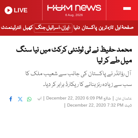
LIVE
6 Aug, 2026
صفحۂ اول
تازہ ترین
پاکستان
دنیا
ایران-اسرائیل جنگ
کھیل
انٹرٹینمنٹ
محمد حفیظ نے ٹی ٹوئنٹی کرکٹ میں نیا سنگ
میل طے کر لیا
آل رؤانڈر نے پاکستان کی جانب سے شعیب ملک کا
سب سے زیادہ رنز بنانے کا ریکارڈ برابر کر دیا۔
|
شائع
|
اپ
December 22, 2020 6:09 PM
عثمان خان
ڈیٹ
|
December 22, 2020 7:32 PM