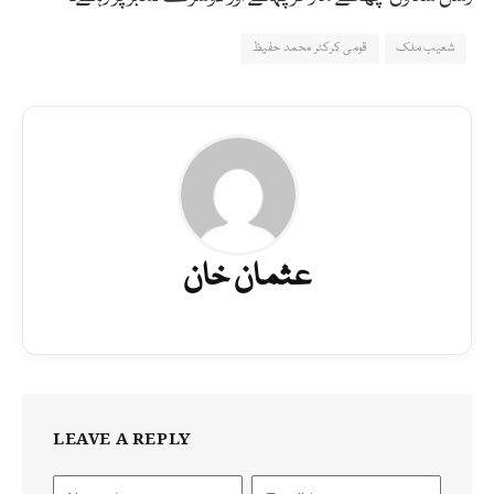
شعیب ملک
قومی کرکٹر محمد حفیظ
عثمان خان
LEAVE A REPLY