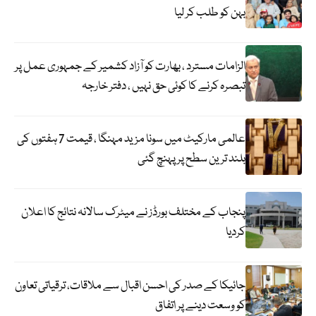
بہن کو طلب کر لیا
الزامات مسترد ، بھارت کو آزاد کشمیر کے جمہوری عمل پر
تبصرہ کرنے کا کوئی حق نہیں ، دفتر خارجہ
عالمی مارکیٹ میں سونا مزید مہنگا ، قیمت 7 ہفتوں کی
بلند ترین سطح پر پہنچ گئی
پنجاب کے مختلف بورڈز نے میٹرک سالانہ نتائج کا اعلان
کردیا
جائیکا کے صدر کی احسن اقبال سے ملاقات، ترقیاتی تعاون
کو وسعت دینے پر اتفاق