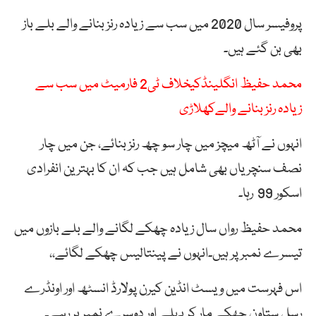
پروفیسر سال 2020 میں سب سے زیادہ رنز بنانے والے بلے باز
بھی بن گئے ہیں۔
محمد حفیظ انگلینڈکیخلاف ٹی2 فارمیٹ میں سب سے
زیادہ رنز بنانے والےکھلاڑی
انہوں نے آٹھ میچز میں چار سو چھ رنز بنائے، جن میں چار
نصف سنچریاں بھی شامل ہیں جب کہ ان کا بہترین انفرادی
اسکور 99 رہا۔
محمد حفیظ رواں سال زیادہ چھکے لگانے والے بلے بازوں میں
تیسرے نمبر پر ہیں۔انہوں نے پینتالیس چھکے لگائے،،
اس فہرست میں ویسٹ انڈین کیرن پولارڈ انسٹھ اور اونڈرے
رسل ستاون چھکے مار کر پہلے اور دوسرے نمبر پر رہے۔