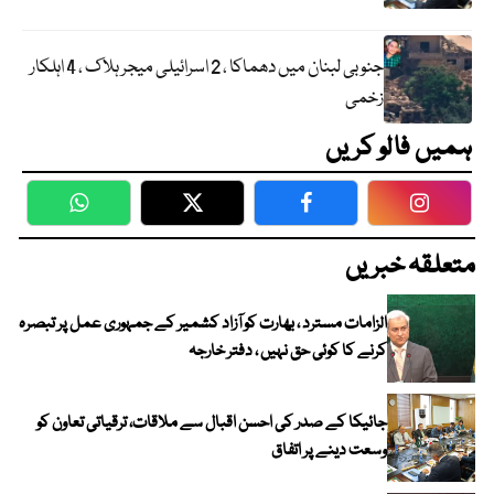
جنوبی لبنان میں دھماکا ، 2 اسرائیلی میجر ہلاک ، 4 اہلکار
زخمی
ہمیں فالو کریں
WhatsApp
Twitter
Facebook
Faceboo
متعلقہ خبریں
الزامات مسترد ، بھارت کو آزاد کشمیر کے جمہوری عمل پر تبصرہ
کرنے کا کوئی حق نہیں ، دفتر خارجہ
جائیکا کے صدر کی احسن اقبال سے ملاقات، ترقیاتی تعاون کو
وسعت دینے پر اتفاق