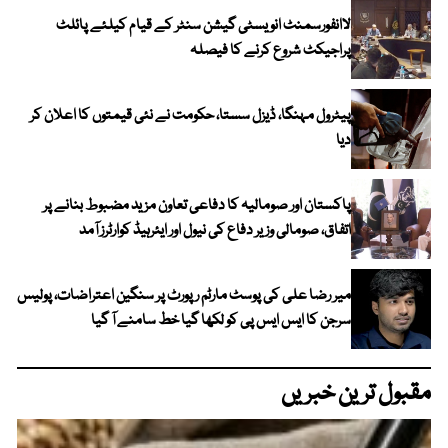
لاانفورسمنٹ انویسٹی گیشن سنٹر کے قیام کیلئے پائلٹ
پراجیکٹ شروع کرنے کا فیصلہ
پیٹرول مہنگا، ڈیزل سستا، حکومت نے نئی قیمتوں کا اعلان کر
دیا
پاکستان اور صومالیہ کا دفاعی تعاون مزید مضبوط بنانے پر
اتفاق، صومالی وزیر دفاع کی نیول اور ایئرہیڈ کوارٹرز آمد
میر رضا علی کی پوسٹ مارٹم رپورٹ پر سنگین اعتراضات، پولیس
سرجن کا ایس ایس پی کو لکھا گیا خط سامنے آ گیا
مقبول ترین خبریں