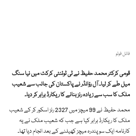
فائل فوٹو
قومی کرکٹر محمد حفیظ نے ٹی ٹوئنٹی کرکٹ میں نیا سنگ
میل طے کر لیا۔ آل رؤانڈر نے پاکستان کی جانب سے شعیب
ملک کا سب سے زیادہ رنز بنانے کا ریکارڈ برابر کر دیا۔
محمد حفیظ نے 99 میچز میں 2327 رنز اسکور کر کے شعیب
ملک کا ریکارڈ برابر کیا ہے جب کہ شعیب ملک نے یہ
کارنامہ ایک سو پندرہ میچز کھیلنے کے بعد انجام دیا تھا۔