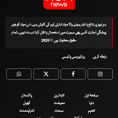
ہم نیوز پر شائع یا نشر ہونے والا مواد ادارتی ٹیم کی کاوش ہے۔ اس مواد کو بغیر
پیشگی اجازت کسی بھی صورت میں استعمال یا نقل کرنا درست نہیں۔ تمام
حقوق محفوظ ہیں © 2026
رابطہ کریں
پرائیویسی پالیسی
WhatsApp
Twitter
Facebook
Faceboo
صفحۂ اول
تازہ ترین
پاکستان
دنیا
معیشت
کھیل
تعلیم
صحت
انٹرٹینمنٹ