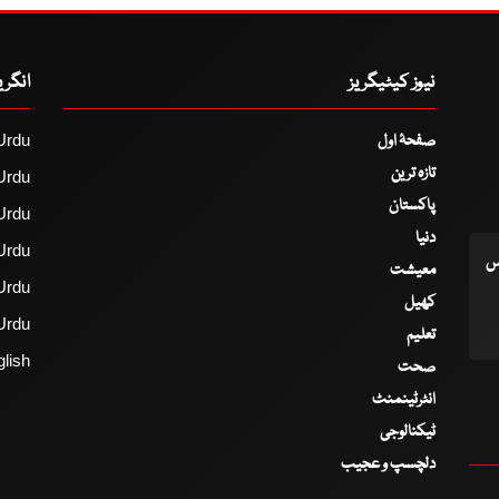
نیوز کیٹیگریز
انگر
صفحۂ اول
Urdu
تازہ ترین
Urdu
پاکستان
Urdu
دنیا
Urdu
اس
معیشت
Urdu
کھیل
Urdu
تعلیم
lish
صحت
انٹرٹینمنٹ
ٹیکنالوجی
دلچسپ و عجیب