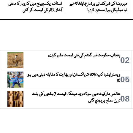
میر رضا کی قبر کشائی پر تنازع،اہلخانہ نے
اسٹاک ایکسچینج میں کاروبار کا منفی
نیا میڈیکل بورڈ مسترد کردیا
آغاز ، ڈالر کی قیمت گر گئی
پنجاب حکومت نے گندم کی نئی قیمت مقرر کردی
3
02
ویمنز ایشیا کپ 2026، پاکستان اور بھارت کا مقابلہ دبئی میں ہو
6
05
گا
عالمی مارکیٹ میں سونا مزید مہنگا ، قیمت 7 ہفتوں کی بلند
9
08
ترین سطح پر پہنچ گئی