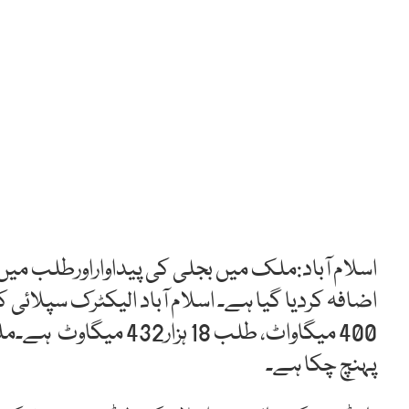
اسلام آباد:ملک میں بجلی کی پیداواراورطلب م
پہنچ چکا ہے۔