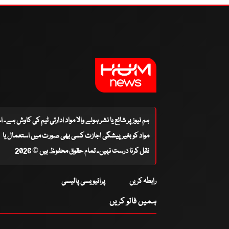
ہم نیوز پر شائع یا نشر ہونے والا مواد ادارتی ٹیم کی کاوش ہے۔ 
مواد کو بغیر پیشگی اجازت کسی بھی صورت میں استعمال یا
نقل کرنا درست نہیں۔ تمام حقوق محفوظ ہیں © 2026
رابطہ کریں
پرائیویسی پالیسی
ہمیں فالو کریں