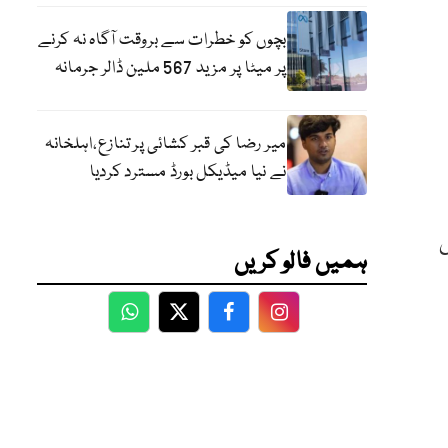
بچوں کو خطرات سے بروقت آگاہ نہ کرنے
پر میٹا پر مزید 567 ملین ڈالر جرمانہ
میر رضا کی قبر کشائی پر تنازع،اہلخانہ
نے نیا میڈیکل بورڈ مسترد کردیا
س
ہمیں فالو کریں
WhatsApp
Twitter
Facebook
Facebook