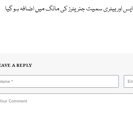
س اور بیٹری سمیت جنریٹرز کی مانگ میں اضافہ ہو گیا
EAVE A REPLY