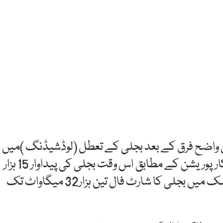
یں واضح فرق کے بعد بجلی کے تعطل (لوڈشیڈنگ )میں
اضافہ کردیا گیا ہے۔ اسلام آباد الیکٹرک سپلائی کارپوریشن کے مطابق اس وقت بجلی کی پیداوار 15 ہزار
400 میگاواٹ، طلب 18 ہزار432 میگاوٹ ہے۔ملک میں بجلی کا شارٹ فال تین ہزار32 میگاواٹ تک