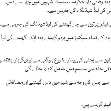
ے بعد وفاقی دارالحکومت سمیت شہروں میں چھ سے دس
 فیڈرز پر تین سے چار گھنٹے کی لوڈشیڈنگ کی جارہی ہے۔
ٓباد کے تمام سیکٹرز میں ہردو گھنٹے بعد ایک گھنٹے کی لوڈ
تین سے بجلی کی پیداوار شروع ہوگئی ہے اوردیگر پاور پلانٹ
 بجلی جلد ہی سسٹم میں شامل کردی جائے گی۔
یگاواٹ تک پہنچ چکی ہے جس کی وجہ سے شہر میں دس گھنٹے اور مضافاتی
یٹر کررہے ہیں۔