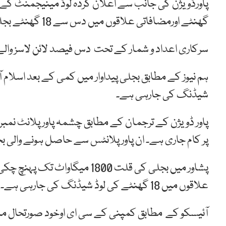
پاورڈویژن کی جانب سے اعلان کردہ لوڈ مینیجمنٹ ک
گھنٹے اورمضافاتی علاقوں میں دس سے 18 گھنٹے بجلی کی لوڈ شیڈنگ کی جارہی ہے۔
سرکاری اعداد و شمار کے تحت دس فیصد لائن لاسز والے
ہم نیوز کے مطابق بجلی پیداوار میں کمی کے بعد اسلام ا
شیڈنگ کی جارہی ہے۔
پاور ڈویژن کے ترجمان کے مطابق چشمہ پاور پلانٹ نمبر 
پر کام جاری ہے۔ ان پاور پلانٹس سے حاصل ہونے والی
پشاور میں بجلی کی قلت 1800 م
علاقوں میں 18 گھنٹے کی لوڈ شیڈنگ کی جارہی ہے۔
آئیسکو کے مطابق کمپنی کے سی ای اوخود صورتحال مان