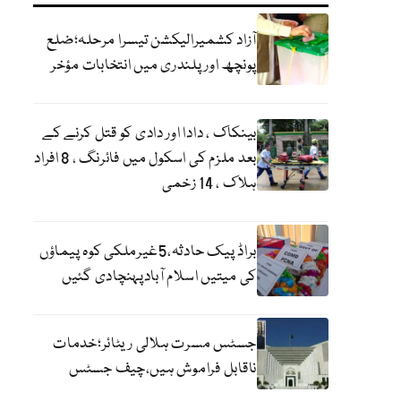
آزاد کشمیرالیکشن تیسرا مرحلہ؛ضلع
پونچھ اور پلندری میں انتخابات مؤخر
بینکاک ، دادا اور دادی کو قتل کرنے کے
بعد ملزم کی اسکول میں فائرنگ ، 8 افراد
ہلاک ، 14 زخمی
براڈ پیک حادثہ،5غیرملکی کوہ پیماؤں
کی میتیں اسلام آبادپہنچادی گئیں
جسٹس مسرت ہلالی ریٹائر؛خدمات
ناقابل فراموش ہیں،چیف جسٹس