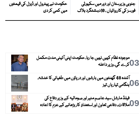
جنوبی وزیرستان اور دیر میں سکیورٹی
حکومت نے پیٹرول اور ڈیزل کی قیمتوں
فورسز کی کارروائیاں ، 10دہشتگرد ہلاک
میں کمی کر دی
موجودہ نظام کہیں نہیں جا رہا، حکومت اپنی آئینی مدت مکمل
0
کرے گی، وزیر داخلہ
آئندہ 48 گھنٹوں میں بارشوں اور دریاؤں میں طغیانی کا خدشہ،
0
ہنگامی تیاریاں تیز
فیلڈ مارشل سید عاصم منیر اور صومالیہ کے وزیر دفاع کی
0
ملاقات، دفاعی تعاون اور استعدادِ کار بڑھانے کے عزم کا اعادہ