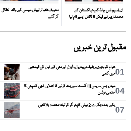
معروف فٹبالر لیونل میسی کے والد انتقال
ای اسپورٹس ورلڈ کپ؛ پاکستان کے
کر گئے
محمد زبیر نے ٹیکن 8 ٹائٹل اپنے نام لیا
مقبول ترین خبریں
عوام کو جزوی ریلیف، پیٹرول، ڈیزل اور مٹی کے تیل کی قیمتوں
01
میں کمی
میٹرو بس سروس 11 اگست سے بند کرنے کا اعلان، نجی کمپنی کا
04
حتمی نوٹس
یکے بعد دیگرے 2 ہیلی کاپٹر گر کر تباہ؛ متعدد ہلاکتیں
07