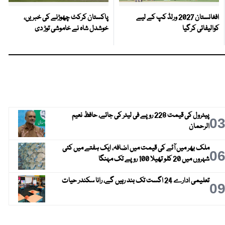
افغانستان 2027 ورلڈ کپ کے لیے
پاکستان کرکٹ چھوڑنے کی خبریں،
کوالیفائی کرگیا
خوشدل شاہ نے خاموشی توڑ دی
پیٹرول کی قیمت 228 روپے فی لیٹر کی جائے، حافظ نعیم
0
الرحمان
ملک بھر میں آٹے کی قیمت میں اضافہ، ایک ہفتے میں کئی
0
شہروں میں 20 کلو تھیلا 100 روپے تک مہنگا
تعلیمی ادارے 24 اگست تک بند رہیں گے، رانا سکندر حیات
0