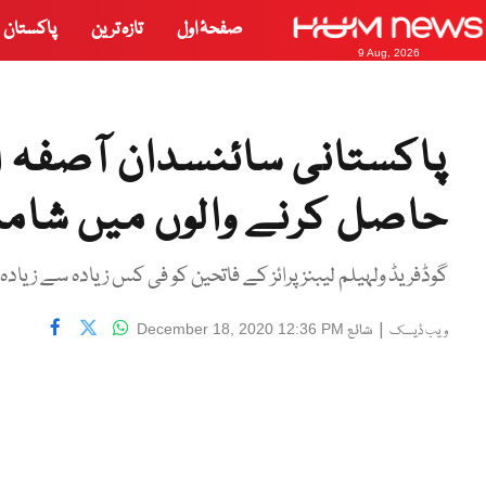
صفحۂ اول
تازہ ترین
پاکستان
9 Aug, 2026
پاکستانی سائنسدان آصفہ اخ
حاصل کرنے والوں میں شام
گوڈفریڈ ولہیلم لیبنز پرائز کے فاتحین کو فی کس زیادہ سے زیادہ 25 لاکھ یورو (49 کروڑ روپے سے زائد) بطور انعام دیے جاتے ہی
|
شائع
December 18, 2020 12:36 PM
ویب ڈیسک