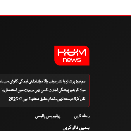
ہم نیوز پر شائع یا نشر ہونے والا مواد ادارتی ٹیم کی کاوش ہے۔ 
مواد کو بغیر پیشگی اجازت کسی بھی صورت میں استعمال یا
نقل کرنا درست نہیں۔ تمام حقوق محفوظ ہیں © 2026
رابطہ کریں
پرائیویسی پالیسی
ہمیں فالو کریں