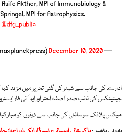
t Asifa Akthar, MPI of Immunobiology &
Springel, MPI for Astrophysics.
f
@dfg_public
December 10, 2020
— Max Planck Society (@maxplanckpress)
ادارے کی جانب سے شیئر کی گئی تحریر میں مزید کہا گیا 
جینیٹکس کی نائب صدر آصفہ اختر اور ایم آئی فار ایسٹر
میکس پلانک سوسائٹی کی جانب سے دونوں کو مبارکباد
یہ بھی پڑھیں:
پاکستانی ایمپائر علیم ڈار ایک اور اعزاز