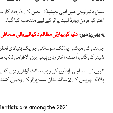
سیل بائیولوجی میں ایپی جینیٹک جین کے طریقہ کار سے 
اختر کو جرمن ایوارڈ لیبنز پرائز کے لیے منتخب کیا گیا۔
یہ بھی پڑھیں:
دنیا کو بھارتی مظالم دکھانے والی صحافی مس
جرمنی کی میکس پلانک سوسائٹی جو ایک بنیادی تحقیق ا
شیئر کی گئی، آصفہ اختر وہاں پہلی بین الاقوامی نائب 
انہوں نے سماجی رابطوں کی ویب سائٹ ٹوئٹر پر دیے گئے
پلانک پریس کے 2 سائنسدان لیبنز پرائز کے وصول کنندگان میں شامل ہیں۔
ientists are among the 2021