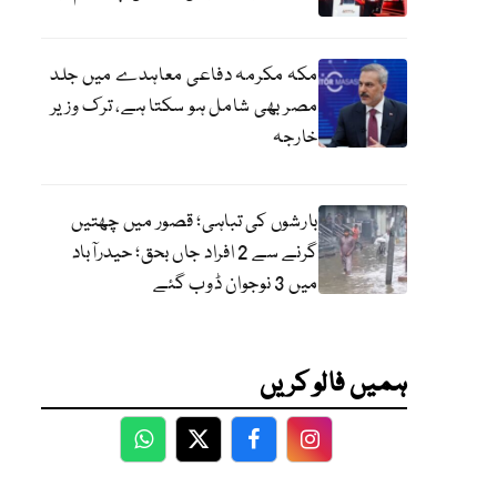
مکہ مکرمہ دفاعی معاہدے میں جلد
مصر بھی شامل ہو سکتا ہے، ترک وزیر
خارجہ
بارشوں کی تباہی؛ قصور میں چھتیں
گرنے سے 2 افراد جاں بحق؛ حیدرآباد
میں 3 نوجوان ڈوب گئے
ہمیں فالو کریں
WhatsApp
Twitter
Facebook
Facebook