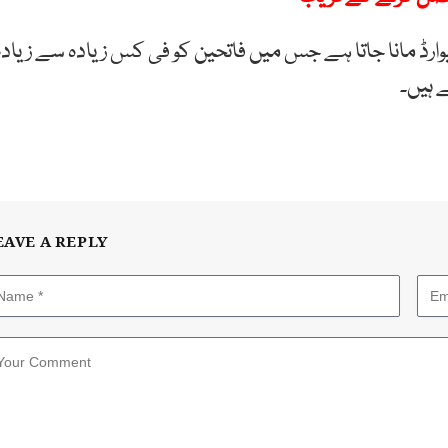
 ایوارڈ مانا جاتا ہے جس میں فاتحین کو فی کس زیادہ سے زیادہ
EAVE A REPLY