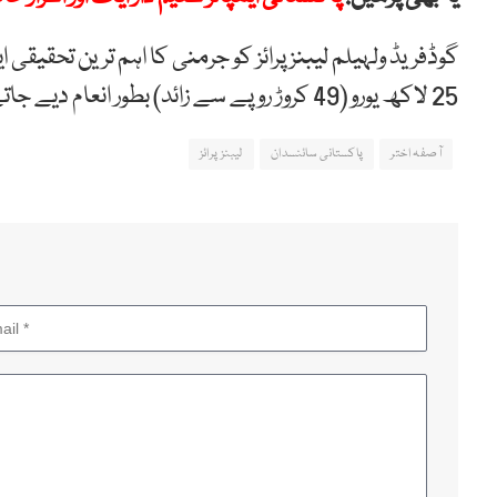
گوڈفریڈ ولہیلم لیبنز پرائز کو جرمنی کا اہم ترین تحقیقی
25 لاکھ یورو (49 کروڑ روپے سے زائد) بطور انعام دیے جاتے ہیں۔
آصفہ اختر
پاکستانی سائنسدان
لیبنز پرائز