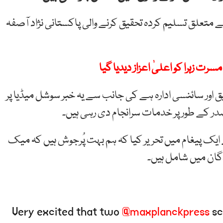
متعلق تسلیم کردہ تحقیق کرنے والی پاکستانی نژاد آصفہ
رت زہرا کو اعلیٰ اعزاز دیدیا گیا
ور سائنسی ادارہ ہے کی جانب سے یہ خبر سوشل میڈیا پر
صدر کے طور پر خدمات سرانجام دی رہی ہیں۔
 ایک پیغام میں تحریر کیا کہ ہم بہت پُرجوش ہیں کہ میک
Very excited that two
@maxplanckpress
sc