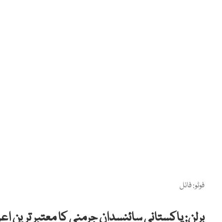
فوٹو: فائل
برلن: پاکستانی سائنسدان جرمنی کا معتبر ترین اع