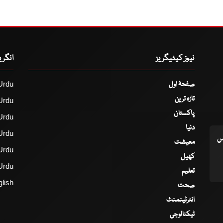
نیوز کیٹیگریز
انگر
صفحۂ اول
Urdu
تازہ ترین
Urdu
پاکستان
Urdu
دنیا
Urdu
اس
معیشت
Urdu
کھیل
Urdu
تعلیم
lish
صحت
انٹرٹینمنٹ
ٹیکنالوجی