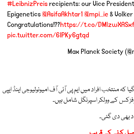
#LeibnizPreis
recipients: our Vice Presiden
Epigenetics
@AsifaAkhtar1
@mpi_ie
& Volker 
Congratulations!??
https://t.co/DMlzwXASx
pic.twitter.com/6IPKy6gtqd
کہ منتخب افراد میں ایم پی آئی آف امیونولیوجی اینڈ ایپی
وفزکس کے وولکر اسپرنگل شامل ہیں۔
 بھی دی گئی۔
 حاصل کرنے کے قریب