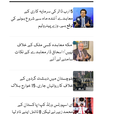
5 ارب ڈالر کی سرمایہ کاری کے
معاہدے آئندہ ماہ سے شروع ہونے کی
توقع ہے، وزیر پیٹرولیم
‘مکہ معاہدہ کسی ملک کے خلاف
نہیں’؛ اسحاق ڈار معاہدے کے نکات
سامنے لے آئے
بلوچستان میں دہشت گردوں کے
خلاف کارروائیاں جاری، 15 خوارج ہلاک
ای اسپورٹس ورلڈ کپ؛ پاکستان کے
محمد زبیر نے ٹیکن 8 ٹائٹل اپنے نام لیا