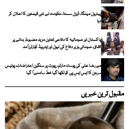
پیٹرول مہنگا، ڈیزل سستا، حکومت نے نئی قیمتوں کا اعلان کر
دیا
پاکستان اور صومالیہ کا دفاعی تعاون مزید مضبوط بنانے پر
اتفاق، صومالی وزیر دفاع کی نیول اور ایئرہیڈ کوارٹرز آمد
میر رضا علی کی پوسٹ مارٹم رپورٹ پر سنگین اعتراضات، پولیس
سرجن کا ایس ایس پی کو لکھا گیا خط سامنے آ گیا
مقبول ترین خبریں