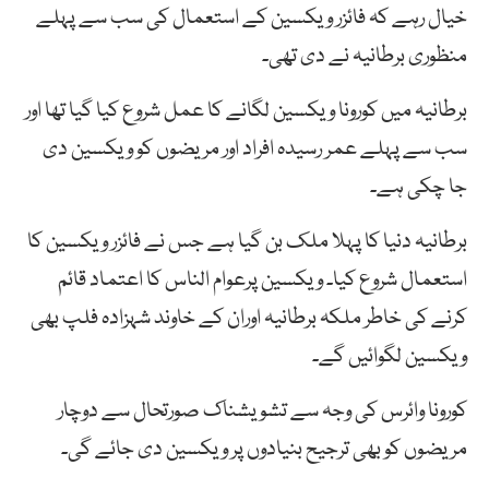
خیال رہے کہ فائزر ویکسین کے استعمال کی سب سے پہلے
منظوری برطانیہ نے دی تھی۔
برطانیہ میں کورونا ویکسین لگانے کا عمل شروع کیا گیا تھا اور
سب سے پہلے عمر رسیدہ افراد اور مریضوں کو ویکسین دی
جا چکی ہے۔
برطانیہ دنیا کا پہلا ملک بن گیا ہے جس نے فائزر ویکسین کا
استعمال شروع کیا۔ ویکسین پرعوام الناس کا اعتماد قائم
کرنے کی خاطر ملکہ برطانیہ اوران کے خاوند شہزادہ فلپ بھی
ویکسین لگوائیں گے۔
کورونا وائرس کی وجہ سے تشویشناک صورتحال سے دوچار
مریضوں کو بھی ترجیح بنیادوں پر ویکسین دی جائے گی۔