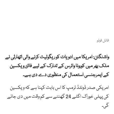
فائل فوٹو
واشنگٹن: امریکا میں ادویات کو ریگولیٹ کرنے والی اتھارٹی نے
ملک بھر میں کورونا وائرس کے تدارک کے لیے فائزر ویکسین
کے ایمرجنسی استعمال کی منظوری دے دی ہے۔
امریکی صدر ڈونلڈ ٹرمپ کا اس بابت کہنا ہے کہ ویکسین
کی پہلی خوراک اگلے 24 گھنٹے سے کم وقت میں دی جائے
گی۔