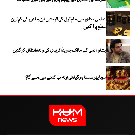
عارف ، ایل اے 28 میں پیپلز پارٹی کے بازل نقوی کامیاب
عالمی منڈی میں خام تیل کی قیمتیں تین ہفتوں کی کم ترین
سطح پر آ گئیں
پشاور زلمی کے مالک جاوید آفریدی کی والدہ انتقال کر گئیں
سونا پھر سستا ہوگیا،فی تولہ اب کتنے میں ملے گا؟