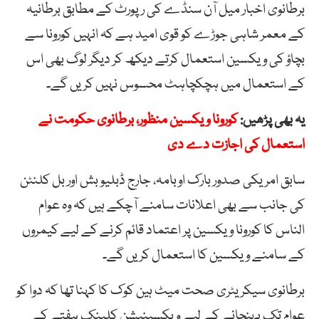
برطانوی اخبار میل آن سنڈے کی رپورٹ کے مطابق برطانیہ
کے معمر شاہی جوڑے کو قوی امید ہے کہ انہیں کورونا سے
بچاؤ کی ویکسین استعمال کرتے دیکھ کر دیگر لوگ بھی اس
کے استعمال میں ہچکچاہٹ محسوس نہیں کریں گے۔
یہ بھی پڑھیں:
کورونا ویکسین منظور، برطانوی حکومت نے
استعمال کی اجازت دے دی
سابق امریکی صدور بارک اوبامہ، جارج ڈبلیو بش اور بل کلنٹن
کی جانب سے بھی اعلانات سامنے آچکے ہیں کہ وہ عوام
الناس کا کورونا ویکسین پر اعتماد قائم کرنے کے لیے کیمروں
کے سامنے ویکسین کا استعمال کریں گے۔
برطانوی سیکریٹری صحت میٹ ہین کوک کا کہنا تھا کہ دوا کو
عوام تک پہنچانے کے لیے ویکسینیشن کلینک ہفتے کے