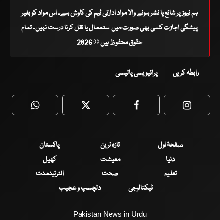
ہم نیوز پر شائع یا نشر ہونے والا مواد ادارتی ٹیم کی کاوش ہے۔ اس مواد کو بغیر
پیشگی اجازت کسی بھی صورت میں استعمال یا نقل کرنا درست نہیں۔ تمام
حقوق محفوظ ہیں © 2026
رابطہ کریں
پرائیویسی پالیسی
WhatsApp
Twitter
Facebook
Faceboo
صفحۂ اول
تازہ ترین
پاکستان
دنیا
معیشت
کھیل
تعلیم
صحت
انٹرٹینمنٹ
ٹیکنالوجی
دلچسپ و عجیب
Pakistan News in Urdu