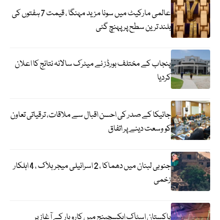
عالمی مارکیٹ میں سونا مزید مہنگا ، قیمت 7 ہفتوں کی
بلند ترین سطح پر پہنچ گئی
پنجاب کے مختلف بورڈز نے میٹرک سالانہ نتائج کا اعلان
کردیا
جائیکا کے صدر کی احسن اقبال سے ملاقات، ترقیاتی تعاون
کو وسعت دینے پر اتفاق
جنوبی لبنان میں دھماکا ، 2 اسرائیلی میجر ہلاک ، 4 اہلکار
زخمی
پاکستان اسٹاک ایکسچینج میں کاروبار کے آغاز پر