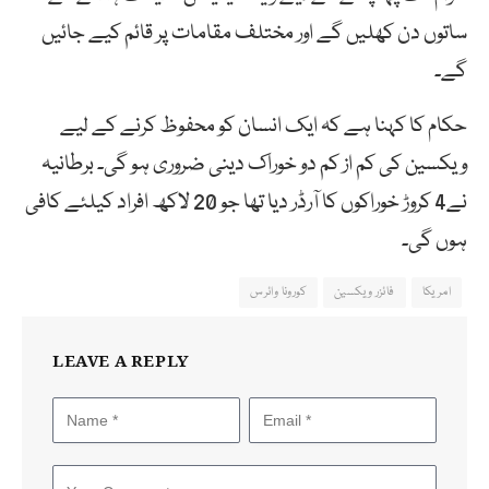
ساتوں دن کھلیں گے اور مختلف مقامات پر قائم کیے جائیں
گے۔
حکام کا کہنا ہے کہ ایک انسان کو محفوظ کرنے کے لیے
ویکسین کی کم از کم دو خوراک دینی ضروری ہو گی۔ برطانیہ
نے4 کروڑ خوراکوں کا آرڈر دیا تھا جو 20 لاکھ افراد کیلئے کافی
ہوں گی۔
امریکا
فائزر ویکسین
کورونا وائرس
LEAVE A REPLY