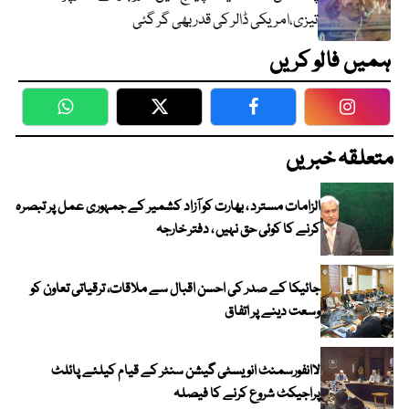
تیزی،امریکی ڈالر کی قدر بھی گر گئی
ہمیں فالو کریں
WhatsApp
Twitter
Facebook
Faceboo
متعلقہ خبریں
الزامات مسترد ، بھارت کو آزاد کشمیر کے جمہوری عمل پر تبصرہ
کرنے کا کوئی حق نہیں ، دفتر خارجہ
جائیکا کے صدر کی احسن اقبال سے ملاقات، ترقیاتی تعاون کو
وسعت دینے پر اتفاق
لاانفورسمنٹ انویسٹی گیشن سنٹر کے قیام کیلئے پائلٹ
پراجیکٹ شروع کرنے کا فیصلہ