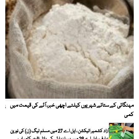
مہنگائی کے ستائے شہریوں کیلئے اچھی خبر، آٹے کی قیمت میں
پیٹ
کمی
آزاد کشمیر الیکشن ، ایل اے 27 میں مسلم لیگ (ن) کی نورین