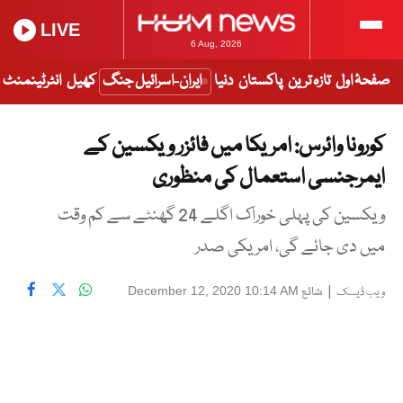
LIVE
6 Aug, 2026
صفحۂ اول
تازہ ترین
پاکستان
دنیا
ایران-اسرائیل جنگ
کھیل
انٹرٹینمنٹ
کورونا وائرس: امریکا میں فائزر ویکسین کے
ایمرجنسی استعمال کی منظوری
ویکسین کی پہلی خوراک اگلے 24 گھنٹے سے کم وقت
میں دی جائے گی، امریکی صدر
|
شائع
December 12, 2020 10:14 AM
ویب ڈیسک