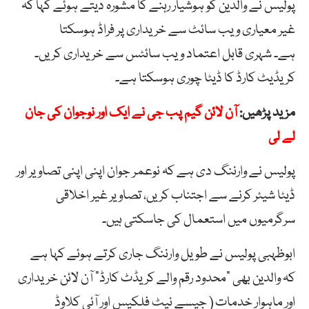
پولیس نے والدین کو ہوشیار رہنے کا مشورہ دیتے ہوئے کہا کہ
غیر معیاری ویب سائٹ سے خریداری پر فراڈ ہوسکتا
ہے۔ شہری قابل اعتماد ویب سائٹس سے خریداری کریں۔
کریڈیٹ کارڈ کا ڈیٹا چوری ہوسکتا ہے۔
مزید پڑھیں:
آن لائن گیم پب جی نے ایک اور نوجوان کی جان
لے لی
پولیس نے وارننگ دی ہے کہ نوعمر جوان اپنی اپنی تصاویر اور
ڈیٹا شیئر کرنے سے اجتناب کریں، تصاویر غیر اخلاقی
سرگرمیوں میں استعمال کی جاسکتی ہیں۔
ابوظہبی پولیس نے طویل وارننگ جاری کرتے ہوئے کہا ہے
کہ والدین بھی “محدود رقم والے کریڈٹ کارڈ” آن لائن خریداری
اور ماہوار خدمات ( جیسے نیٹ فلکیس اور آئی کلاوڈ