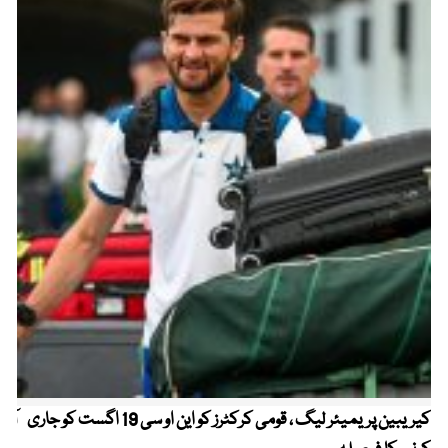
کیریبین پریمیئر لیگ ، قومی کرکٹرز کو این او سی 19 اگست کو جاری
آز