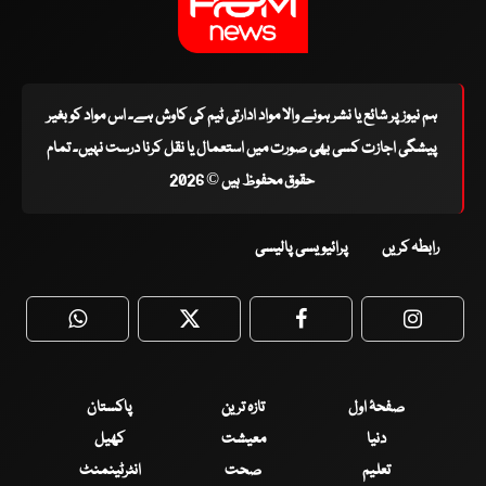
ہم نیوز پر شائع یا نشر ہونے والا مواد ادارتی ٹیم کی کاوش ہے۔ اس مواد کو بغیر
پیشگی اجازت کسی بھی صورت میں استعمال یا نقل کرنا درست نہیں۔ تمام
حقوق محفوظ ہیں © 2026
رابطہ کریں
پرائیویسی پالیسی
WhatsApp
Twitter
Facebook
Faceboo
صفحۂ اول
تازہ ترین
پاکستان
دنیا
معیشت
کھیل
تعلیم
صحت
انٹرٹینمنٹ