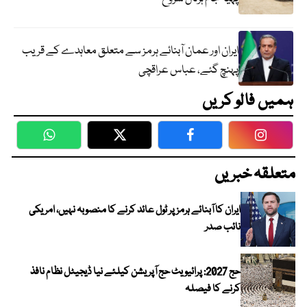
ایران اور عمان آبنائے ہرمز سے متعلق معاہدے کے قریب
پہنچ گئے، عباس عراقچی
ہمیں فالو کریں
WhatsApp
Twitter
Facebook
Faceboo
متعلقہ خبریں
ایران کا آبنائے ہرمز پر ٹول عائد کرنے کا منصوبہ نہیں، امریکی
نائب صدر
حج 2027: پرائیویٹ حج آپریشن کیلئے نیا ڈیجیٹل نظام نافذ
کرنے کا فیصلہ