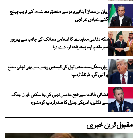
ایران اور عمان آبنائے ہرمز سے متعلق معاہدے کے قریب پہنچ
گئے، عباس عراقچی
مکہ دفاعی معاہدے کا اسلامی ممالک کی جانب سے بھرپور
خیرمقدم، اہم پیشرفت قرار دے دیا
ایران جنگ جلد ختم ، تیل کی قیمتیں پہلے سے بھی نچلی سطح
پر آئیں گی ، ڈونلڈ ٹرمپ
فضائی طاقت سے فتح حاصل نہیں کی جا سکتی ، ایران جنگ
سے نکلیں ، امریکی جنرل کا صدر ٹرمپ کو مشورہ
مقبول ترین خبریں