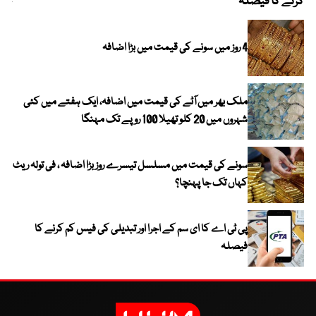
کرنے کا فیصلہ
چھی
4 روز میں سونے کی قیمت میں بڑا اضافہ
ملک بھر میں آٹے کی قیمت میں اضافہ، ایک ہفتے میں کئی
شہروں میں 20 کلو تھیلا 100 روپے تک مہنگا
سونے کی قیمت میں مسلسل تیسرے روز بڑا اضافہ ، فی تولہ ریٹ
کہاں تک جا پہنچا؟
پی ٹی اے کا ای سم کے اجرا اور تبدیلی کی فیس کم کرنے کا
فیصلہ