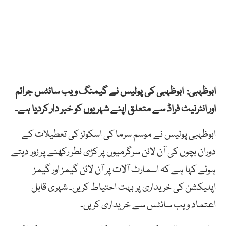
ابوظہبی: ابوظہبی کی پولیس نے گیمنگ ویب سائٹس جرائم
اور انٹرنیٹ فراڈ سے متعلق اپنے شہریوں کو خبر دار کردیا ہے۔
ابوظہبی پولیس نے موسم سرما کی اسکولز کی تعطیلات کے
دوران بچوں کی آن لائن سرگرمیوں پر کڑی نطر رکھنے پر زور دیتے
ہوئے کہا ہے کہ اسمارٹ آلات پر آن لائن گیمز اور گیمز
اپلیکشن کی خریداری پر بہت احتیاط کریں۔ شہری قابل
اعتماد ویب سائٹس سے خریداری کریں۔