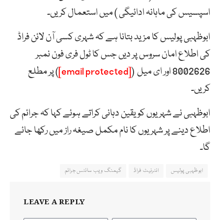
اسپسیس کی ماہانہ ادائیگی ) میں استعمال کریں۔
ابوظہبی پولیس کا مزید بتانا ہے کہ شہری کسی آن لائن فراڈ
کی اطلاع امان سروس پر دیں جس کا ٹول فری فون نمبر
8002626 اور ای میل (
[email protected]
) پر مطلع
کریں۔
ابوظہبی نے شہریوں کو یقین دہانی کراتے ہوئے کہا کہ جرائم کی
اطلاع دینے پر شہریوں کا نام مکمل صیغہ راز میں رکھا جائے
گا۔
ابوظہبی پولیس
انٹرنیٹ فراڈ
گیمنگ ویب سائٹس جرائم
LEAVE A REPLY