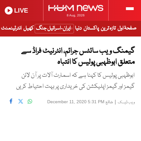
LIVE
8 Aug, 2026
صفحۂ اول
تازہ ترین
پاکستان
دنیا
ایران-اسرائیل جنگ
کھیل
انٹرٹینمنٹ
گیمنگ ویب سائٹس جرائم، انٹرنیٹ فراڈ سے
متعلق ابوظہبی پولیس کا انتباہ
ابوظہبی پولیس کا کہنا ہے کہ اسمارٹ آلات پر آن لائن
گیمز اور گیمز اپلیکشن کی خریداری پر بہت احتیاط کریں
|
شائع
December 11, 2020 5:31 PM
ویب ڈیسک