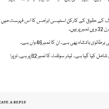
وٹنگ کے حقوق کے کارکن اسٹیسی ابرامس کا اس فہرست میں
 بادشاہ بھی ہے۔ ان کا نمبر46 واں ہے۔
انٹرٹیمنٹ سے بھی کچھ شخصیات کو اس فہرست میں شامل کیا گیا ہے۔ ٹیلر سوئفٹ کا نمبر 82 پر ہے۔ اوپرا
EAVE A REPLY