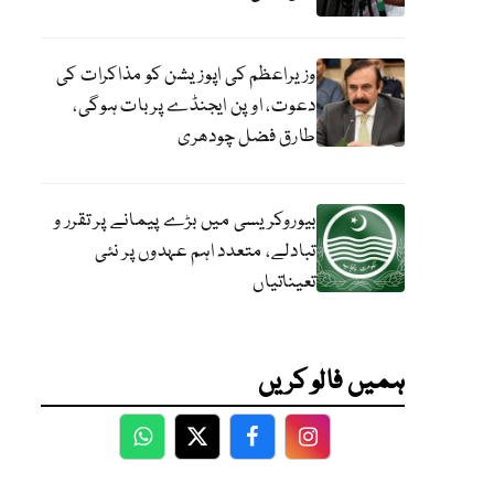
وزیراعظم کی اپوزیشن کو مذاکرات کی
دعوت، اوپن ایجنڈے پر بات ہوگی،
طارق فضل چودھری
بیوروکریسی میں بڑے پیمانے پر تقرر و
تبادلے، متعدد اہم عہدوں پر نئی
تعیناتیاں
ہمیں فالو کریں
WhatsApp
Twitter
Facebook
Facebook