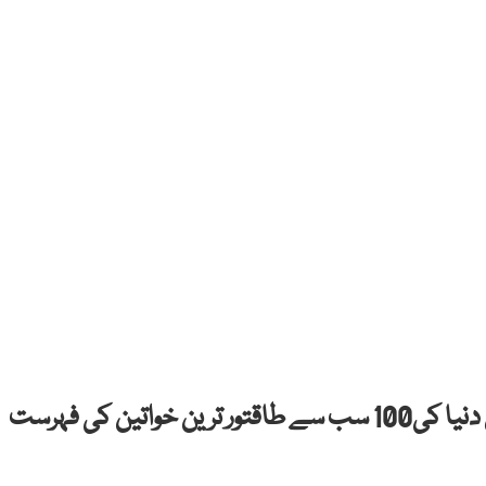
امریکی جریدے فوربز میگزین نے سال2020 میں دنیا کی100 سب سے طاقتور ترین خواتین کی فہرست