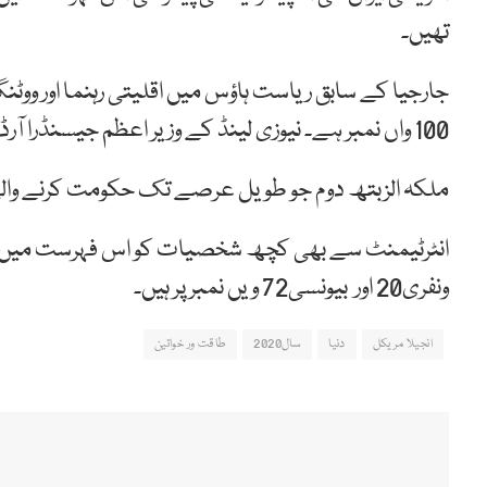
تھیں۔
جارجیا کے سابق ریاست ہاؤس میں اقلیتی رہنما اور و
100 واں نمبر ہے۔ نیوزی لینڈ کے وزیر اعظم جیسنڈرا آرڈرن 32 ویں نمبر پر ہیں۔
ملکہ الزبتھ دوم جو طویل عرصے تک حکومت کرنے والی برطانوی
ونفری20 اور بیونسی72 ویں نمبر پر ہیں۔
انجیلا مریکل
دنیا
سال2020
طاقت ور خواتین