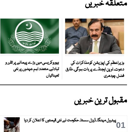
متعلقہ خبریں
بیوروکریسی میں بڑے پیمانے پر تقرر و
وزیراعظم کی اپوزیشن کو مذاکرات کی
تبادلے، متعدد اہم عہدوں پر نئی
دعوت، اوپن ایجنڈے پر بات ہوگی، طارق
تعیناتیاں
فضل چودھری
مقبول ترین خبریں
پیٹرول مہنگا، ڈیزل سستا، حکومت نے نئی قیمتوں کا اعلان کر دیا
01