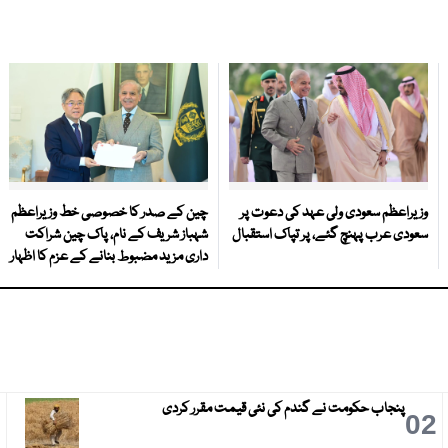
وزیراعظم سعودی ولی عہد کی دعوت پر
چین کے صدر کا خصوصی خط وزیراعظم
سعودی عرب پہنچ گئے، پر تپاک استقبال
شہباز شریف کے نام، پاک چین شراکت
داری مزید مضبوط بنانے کے عزم کا اظہار
پنجاب حکومت نے گندم کی نئی قیمت مقرر کردی
3
02