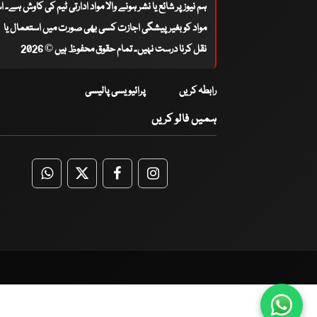
ہم نیوز پر شائع یا نشر ہونے والا مواد ادارتی ٹیم کی کاوش ہے۔ 
مواد کو بغیر پیشگی اجازت کسی بھی صورت میں استعمال یا
نقل کرنا درست نہیں۔ تمام حقوق محفوظ ہیں © 2026
رابطہ کریں
پرائیویسی پالیسی
ہمیں فالو کریں
WhatsApp
Twitter
Facebook
Facebook