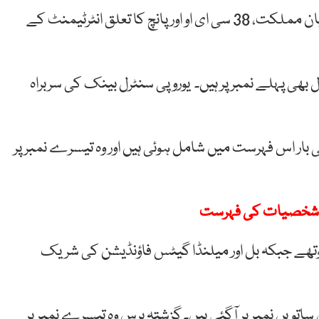
اس فہرست میں سیاست، انٹرٹینمنٹ ، کاروبار، 10 سربراہان مملکت، 38 سی ای او اور پانچ کا تعلق انٹرٹیمنٹ کے
ھی پہلے نمبر پر ہیں۔ یوروپی سنٹرل بینک کی سربراہ
بار اس فہرست میں شامل ہوئی ہیں اور وہ تیسرے نمبر پر
چوتھے جبکہ بل اور میلنڈا گیٹس فاؤنڈیشن کی شریک
تویں نمبر پر آگئی ہیں۔ گزشتہ برس وہ تیسرے نمبر پر