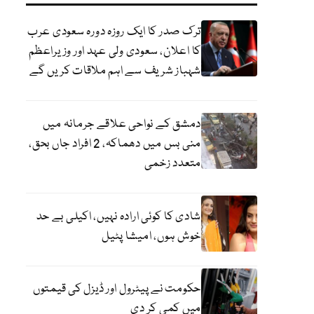
ترک صدر کا ایک روزہ دورہ سعودی عرب
کا اعلان، سعودی ولی عہد اور وزیراعظم
شہباز شریف سے اہم ملاقات کریں گے
دمشق کے نواحی علاقے جرمانہ میں
منی بس میں دھماکہ، 2 افراد جاں بحق،
متعدد زخمی
شادی کا کوئی ارادہ نہیں، اکیلی بے حد
خوش ہوں، امیشا پٹیل
حکومت نے پیٹرول اور ڈیزل کی قیمتوں
میں کمی کر دی