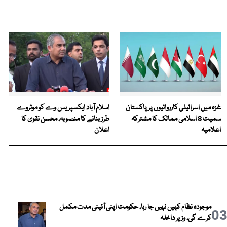
غزہ میں اسرائیلی کارروائیوں پر پاکستان
اسلام آباد ایکسپریس وے کو موٹروے
سمیت 8 اسلامی ممالک کا مشترکہ
طرز بنانے کا منصوبہ، محسن نقوی کا
اعلامیہ
اعلان
موجودہ نظام کہیں نہیں جا رہا، حکومت اپنی آئینی مدت مکمل
0
کرے گی، وزیر داخلہ