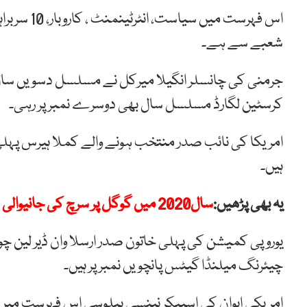
شعبے سے ہے۔
جرمنی کی چانسلر انگیلا میرکل نے مسلسل دسویں سال ب
کرسٹین لگارڈ مسلسل سال بھی دوسرے نمبر پر رہی۔
امریکا کی نائب صدر منتخب ہونے والے کملا ہیرس پہلی 
ہیں۔
یہ بھی پڑھیں:
سال2020 میں گوگل پر سرچ کی جانیوالی شخصیات کی فہرست
یوروپی کمیشن کی پہلی خاتون صدر ارسلا وان ڈیر لین 
چیئرنگ میلنڈا گیٹس پانچویں نمبر پر ہیں۔
امریکی ایوان کی اسپیکر نینسی پیلوسی اس فہرست میں سا