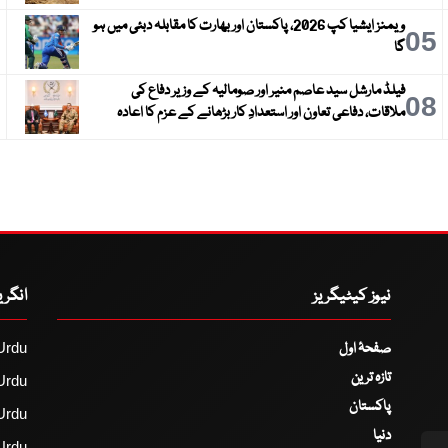
ویمنز ایشیا کپ 2026، پاکستان اور بھارت کا مقابلہ دبئی میں ہو
6
05
گا
فیلڈ مارشل سید عاصم منیر اور صومالیہ کے وزیر دفاع کی
9
08
ملاقات، دفاعی تعاون اور استعدادِ کار بڑھانے کے عزم کا اعادہ
نیوز کیٹیگریز
انگر
صفحۂ اول
Urdu
تازہ ترین
Urdu
پاکستان
Urdu
دنیا
Urdu