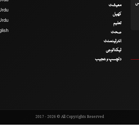
اس
معیشت
Urdu
کھیل
Urdu
تعلیم
lish
صحت
انٹرٹینمنٹ
ٹیکنالوجی
دلچسپ و عجیب
2017 - 2026 © All Copyrights Reserved