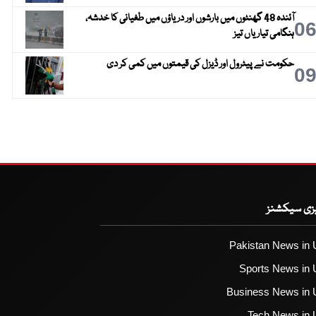
آئندہ 48 گھنٹوں میں بارشوں اور دریاؤں میں طغیانی کا خدشہ،
0
ہنگامی تیاریاں تیز
حکومت نے پیٹرول اور ڈیزل کی قیمتوں میں کمی کر دی
0
یزی سیکشنز
Pakistan News in 
Sports News in 
Business News in 
Tech News in 