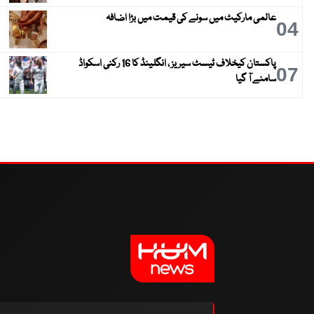
عالمی مارکیٹ میں سونے کی قیمت میں بڑا اضافہ
04
پاکستان کیخلاف ٹیسٹ سیریز ، انگلینڈ کا 16 رکنی اسکواڈ
07
سامنے آ گیا