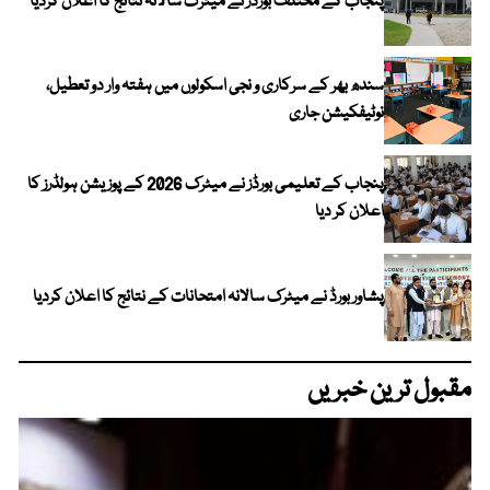
پنجاب کے مختلف بورڈز نے میٹرک سالانہ نتائج کا اعلان کردیا
سندھ بھر کے سرکاری و نجی اسکولوں میں ہفتہ وار دو تعطیل،
نوٹیفکیشن جاری
پنجاب کے تعلیمی بورڈز نے میٹرک 2026 کے پوزیشن ہولڈرز کا
اعلان کر دیا
پشاور بورڈ نے میٹرک سالانہ امتحانات کے نتائج کا اعلان کردیا
مقبول ترین خبریں