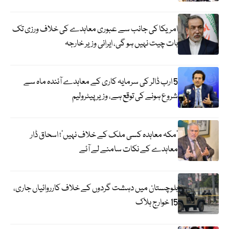
امریکا کی جانب سے عبوری معاہدے کی خلاف ورزی تک
بات چیت نہیں ہو گی، ایرانی وزیر خارجہ
5 ارب ڈالر کی سرمایہ کاری کے معاہدے آئندہ ماہ سے
شروع ہونے کی توقع ہے، وزیر پیٹرولیم
‘مکہ معاہدہ کسی ملک کے خلاف نہیں’؛ اسحاق ڈار
معاہدے کے نکات سامنے لے آئے
بلوچستان میں دہشت گردوں کے خلاف کارروائیاں جاری،
15 خوارج ہلاک