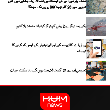
ملک بھر میں آٹے کی قیمت میں اضافہ، ایک ہفتے میں کئی
شہروں میں 20 کلو تھیلا 100 روپے تک مہنگا
یکے بعد دیگرے 2 ہیلی کاپٹر گر کر تباہ؛ متعدد ہلاکتیں
پی ٹی اے کا ای سم کے اجرا اور تبدیلی کی فیس کم کرنے کا
فیصلہ
تعلیمی ادارے 24 اگست تک بند رہیں گے، رانا سکندر حیات