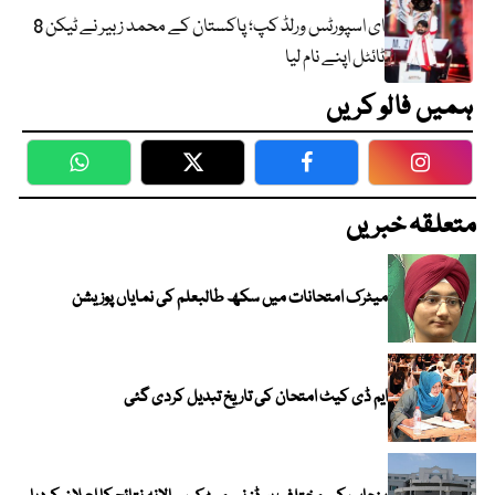
ای اسپورٹس ورلڈ کپ؛ پاکستان کے محمد زبیر نے ٹیکن 8
ٹائٹل اپنے نام لیا
ہمیں فالو کریں
WhatsApp
Twitter
Facebook
Faceboo
متعلقہ خبریں
میٹرک امتحانات میں سکھ طالبعلم کی نمایاں پوزیشن
ایم ڈی کیٹ امتحان کی تاریخ تبدیل کردی گئی