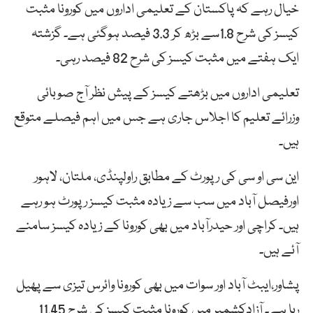
خیال رہے کہ پاکستان کے تعلیمی اداروں میں کورونا مثبت
کیسز کی شرح 1.8سے بڑھ کر 3.3 فیصد ہوگئی ہے۔ گزشتہ
ایک ہفتے میں مثبت کیسز کی شرح 82 فیصد رہی۔
تعلیمی اداروں میں بڑھتے کیسز کے پیش نظر آج صوبائی
وزرائے تعلیم کا اجلاس جاری ہے جس میں اہم فیصلے متوقع
ہیں۔
این سی او سی کی رپورٹ کے مطابق راولپنڈی، ملتان، لاہور
اورفیصل آباد میں سب سے زیادہ مثبت کیسز رپورٹ ہو رہے
ہیں۔ کراچی اور حیدرآباد میں بھی کورونا کے زیادہ کیسز سامنے
آئے ہیں۔
پشاور،ایبٹ آباد اور سوات میں بھی کورونا وائرس تیزی سے پھیل
رہا ہے۔ آزادکشمیر میں کورونا مثبت کیسز کی شرح 11.45