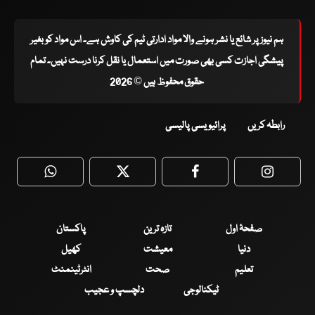
ہم نیوز پر شائع یا نشر ہونے والا مواد ادارتی ٹیم کی کاوش ہے۔ اس مواد کو بغیر
پیشگی اجازت کسی بھی صورت میں استعمال یا نقل کرنا درست نہیں۔ تمام
حقوق محفوظ ہیں © 2026
رابطہ کریں
پرائیویسی پالیسی
WhatsApp
Twitter
Facebook
Faceboo
صفحۂ اول
تازہ ترین
پاکستان
دنیا
معیشت
کھیل
تعلیم
صحت
انٹرٹینمنٹ
ٹیکنالوجی
دلچسپ و عجیب