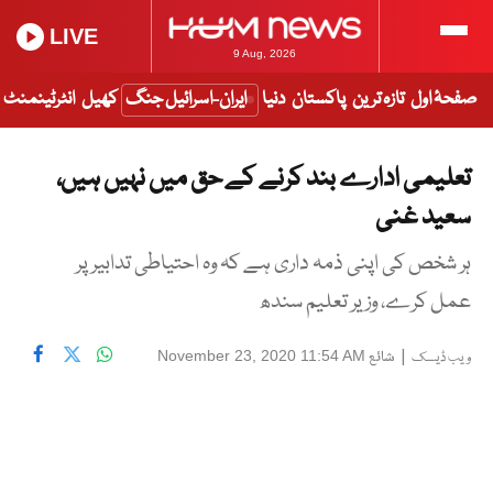
LIVE
9 Aug, 2026
صفحۂ اول
تازہ ترین
پاکستان
دنیا
ایران-اسرائیل جنگ
کھیل
انٹرٹینمنٹ
تعلیمی ادارے بند کرنے کے حق میں نہیں ہیں،
سعید غنی
ہر شخص کی اپنی ذمہ داری ہے کہ وہ احتیاطی تدابیر پر
عمل کرے، وزیر تعلیم سندھ
|
شائع
November 23, 2020 11:54 AM
ویب ڈیسک