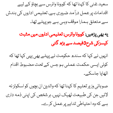
سعید غنی کا کہنا تھا کہ کورونا وائرس سے بچاؤ کے لیے
اقدامات پر عمل درآمد ضروری ہے، تعلیمی اداروں کی بندش
سے متعلق ہمارا موقف وہی ہے جو پہلے تھا۔
یہ بھی پڑھیں:
کورونا وائرس: تعلیمی اداروں میں مثبت
کیسزکی شرح3فیصد سے بڑھ گئی
انہوں نے کہا کہ سندھ حکومت نے پہلے بھی یہی کہا تھا کہ
کوئی ایسی حکمت عملی ہو جس کے تحت مضبوط اقدام
اٹھایا جاسکے۔
صوبائی وزیر تعلیم کا کہنا تھا کہ والدین ان بچوں کو اسکولز نہ
لائیں جن کی طبیعت ٹھیک نہیں، ہر شخص کی اپنی ذمہ داری
ہے کہ وہ احتیاطی تدابیر پر عمل کرے۔