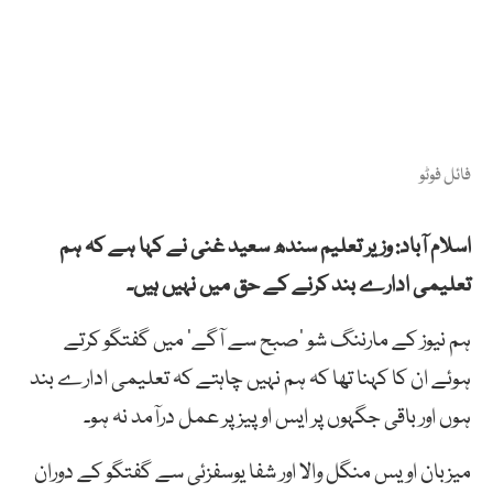
فائل فوٹو
اسلام آباد: وزیر تعلیم سندھ سعید غنی نے کہا ہے کہ ہم
تعلیمی ادارے بند کرنے کے حق میں نہیں ہیں۔
ہم نیوز کے مارننگ شو ’صبح سے آگے‘ میں گفتگو کرتے
ہوئے ان کا کہنا تھا کہ ہم نہیں چاہتے کہ تعلیمی ادارے بند
ہوں اور باقی جگہوں پر ایس او پیز پر عمل درآمد نہ ہو۔
میزبان اویس منگل والا اور شفا یوسفزئی سے گفتگو کے دوران