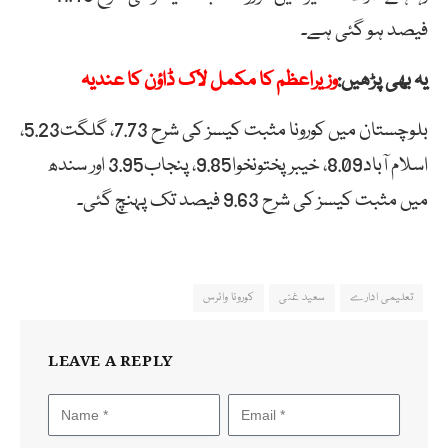
فیصد ہو گئی ہے۔
یہ بھی پڑھیں:
وزیراعظم کا مکمل لاک ڈاؤن کا عندیہ
بلوچستان میں کورونا مثبت کیسز کی شرح 7.73، گلگت5.23،
اسلام آباد8.09، خیبرپختونخوا9.85، پنجاب3.95 اور سندھ
میں مثبت کیسز کی شرح 9.63 فیصد تک پہنچ گئی۔
تعلیمی ادارے
سعید غنی
کورونا وائرس
LEAVE A REPLY