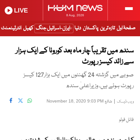
LIVE
8 Aug, 2026
صفحۂ اول
تازہ ترین
پاکستان
دنیا
ایران-اسرائیل جنگ
کھیل
انٹرٹینمنٹ
سندھ میں تقریباً چار ماہ بعد کورونا کے ایک ہزار
سے زائد کیسز رپورٹ
صوبے میں گزشتہ 24 گھنٹوں میں ایک ہزار127 کیسز
رپورٹ ہوئے ہیں، وزیراعلیٰ سندھ
|
شائع
November 18, 2020 9:03 PM
ویب ڈیسک
فائل فوٹو