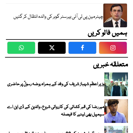
چیئرمین پی ٹی آئی بیرسٹر گوہر کی والدہ انتقال کر گئیں
ہمیں فالو کریں
WhatsApp
Twitter
Facebook
Faceboo
متعلقہ خبریں
وزیر اعظم شہباز شریف کی وفد کے ہمراہ روضہ رسولؐ پر حاضری
میر رضا کی قبر کشائی کی کارروائی شروع ، والدین کے ڈی این اے
سیمپل بھی لینے کا فیصلہ