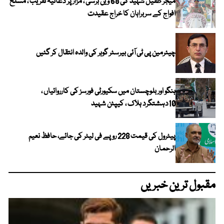
میجر طفیل شہید کی 68 ویں برسی ، مزار پر دعائیہ تقریب ، مسلح
افواج کے سربراہان کا خراج عقیدت
چیئرمین پی ٹی آئی بیرسٹر گوہر کی والدہ انتقال کر گئیں
ہنگو اور بلوچستان میں سکیورٹی فورسز کی کارروائیاں ،
10دہشتگرد ہلاک ، کیپٹن شہید
پیٹرول کی قیمت 228 روپے فی لیٹر کی جائے، حافظ نعیم
الرحمان
مقبول ترین خبریں