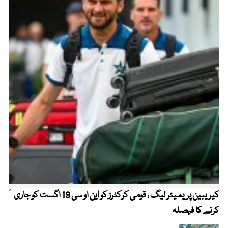
کیریبین پریمیئر لیگ ، قومی کرکٹرز کو این او سی 19 اگست کو جاری
آز
کرنے کا فیصلہ
چھی