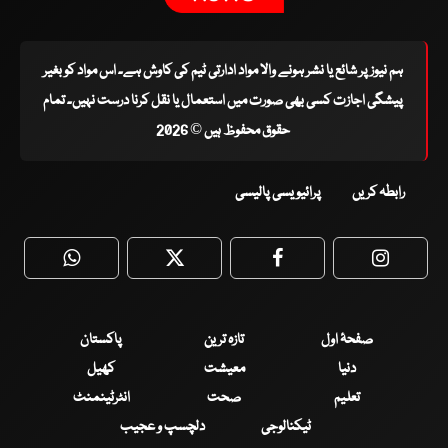
ہم نیوز پر شائع یا نشر ہونے والا مواد ادارتی ٹیم کی کاوش ہے۔ اس مواد کو بغیر
پیشگی اجازت کسی بھی صورت میں استعمال یا نقل کرنا درست نہیں۔ تمام
حقوق محفوظ ہیں © 2026
رابطہ کریں
پرائیویسی پالیسی
WhatsApp
Twitter
Facebook
Faceboo
صفحۂ اول
تازہ ترین
پاکستان
دنیا
معیشت
کھیل
تعلیم
صحت
انٹرٹینمنٹ
ٹیکنالوجی
دلچسپ و عجیب