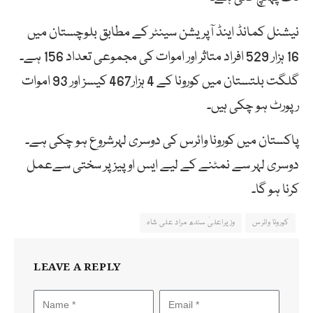
نیشنل کمانڈ اینڈ آپریشن سینٹر کے مطابق بلوچستان میں
16 ہزار 529 افراد متاثر اور اموات کی مجموعی تعداد 156 ہے۔
گلگت بلتستان میں کورونا کے 4 ہزار467 کیسز اور 93 اموات
رپورٹ ہو چکی ہیں۔
پاکستان میں کورونا وائرس کی دوسری لہرشروع ہو چکی ہے۔
دوسری لہر سے نمٹنے کے لیے ایس اوپیز پر سختی سےعمل
کرنا ہو گا۔
کورونا وائرس
وزیراعلیٰ سندھ مراد علی شاہ
LEAVE A REPLY