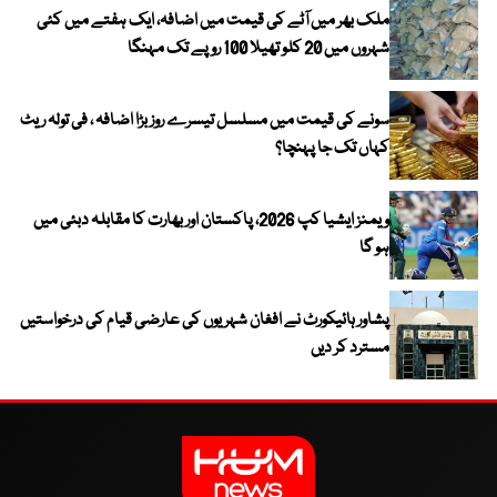
ملک بھر میں آٹے کی قیمت میں اضافہ، ایک ہفتے میں کئی
شہروں میں 20 کلو تھیلا 100 روپے تک مہنگا
سونے کی قیمت میں مسلسل تیسرے روز بڑا اضافہ ، فی تولہ ریٹ
کہاں تک جا پہنچا؟
ویمنز ایشیا کپ 2026، پاکستان اور بھارت کا مقابلہ دبئی میں
ہو گا
پشاور ہائیکورٹ نے افغان شہریوں کی عارضی قیام کی درخواستیں
مسترد کر دیں