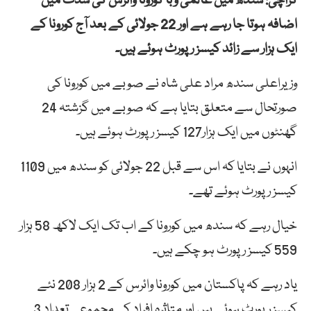
کراچی: سندھ میں عالمی وبا کورونا وائرس کی شدت میں
اضافہ ہوتا جا رہے ہے اور 22 جولائی کے بعد آج کورونا کے
ایک ہزار سے زائد کیسز رپورٹ ہوئے ہیں۔
وزیراعلی سندھ مراد علی شاہ نے صوبے میں کورونا کی
صورتحال سے متعلق بتایا ہے کہ صوبے میں گزشتہ 24
گھنٹوں میں ایک ہزار127 کیسز رپورٹ ہوئے ہیں۔
انہوں نے بتایا کہ اس سے قبل 22 جولائی کو سندھ میں 1109
کیسز رپورٹ ہوئے تھے۔
خیال رہے کہ سندھ میں کورونا کے اب تک ایک لاکھ 58 ہزار
559 کیسز رپورٹ ہو چکے ہیں۔
یاد رہے کہ پاکستان میں کورونا وائرس کے 2 ہزار 208 نئے
کیسز رپورٹ ہوئے ہیں اور متاثرہ افراد کی مجموعی تعداد 3