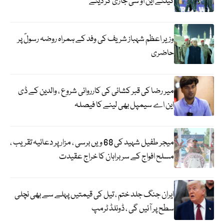
کیلئے این او سی جاری کر دیئے
وزیر اعظم شہباز شریف کی وفد کے ہمراہ روضہ رسولؐ پر
حاضری
میر رضا کی قبر کشائی کی کارروائی شروع ، والدین کے ڈی
این اے سیمپل بھی لینے کا فیصلہ
میجر طفیل شہید کی 68 ویں برسی ، مزار پر دعائیہ تقریب ،
مسلح افواج کے سربراہان کا خراج عقیدت
ایران جنگ جلد ختم ، تیل کی قیمتیں پہلے سے بھی نچلی
سطح پر آئیں گی ، ڈونلڈ ٹرمپ