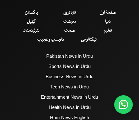
صفحۂ اول
تازہ ترین
پاکستان
دنیا
معیشت
کھیل
تعلیم
صحت
انٹرٹینمنٹ
ٹیکنالوجی
دلچسپ و عجیب
Pakistan News in Urdu
Sports News in Urdu
Business News in Urdu
Tech News in Urdu
Entertainment News in Urdu
Health News in Urdu
Hum News English