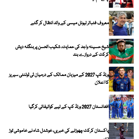
معروف فٹبالر لیونل میسی کے والد انتقال کر گئے
شیخ حسینہ واجد کی حمایت، شکیب الحسن پر بنگلہ دیش
کرکٹ کے دروازے بند
ورلڈ کپ 2027 کے میزبان ممالک کے درمیان ٹی ٹوئنٹی سیریز
کا اعلان
افغانستان 2027 ورلڈ کپ کے لیے کوالیفائی کرگیا
پاکستان کرکٹ چھوڑنے کی خبریں، خوشدل شاہ نے خاموشی توڑ
دی