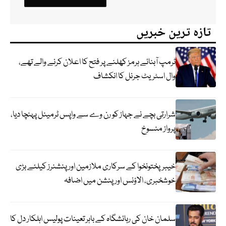
تازہ ترین خبریں
ٹرمپ آبنائے ہرمز کھلنے پر فتح کا اعلان کرنے والے تھے،
وال اسٹریٹ جرنل کا انکشاف
شرارتی بچے نے جہاز کو رن وے سے واپس ٹرمینل پہنچا دیا،
پرواز منسوخ
خیبرپختونخوا کے سرکاری ملازمین اور پنشنرز کیلئے بڑی
خوشخبری، الاؤنس اور پنشن میں اضافہ
سلمان خان کی رہائشگاہ کے باہر تعینات پولیس اہلکار دل کا