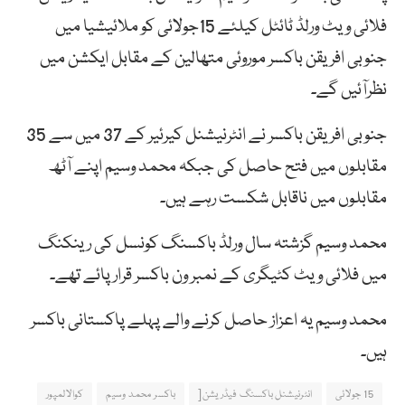
فلائی ویٹ ورلڈ ٹائٹل کیلئے 15جولائی کو ملائیشیا میں
جنوبی افریقن باکسر موروئی متھالین کے مقابل ایکشن میں
نظرآئیں گے۔
جنوبی افریقن باکسر نے انٹرنیشنل کیرئیر کے 37 میں سے 35
مقابلوں میں فتح حاصل کی جبکہ محمد وسیم اپنے آٹھ
مقابلوں میں ناقابل شکست رہے ہیں۔
محمد وسیم گزشتہ سال ورلڈ باکسنگ کونسل کی رینکنگ
میں فلائی ویٹ کٹیگری کے نمبر ون باکسر قرار پائے تھے۔
محمد وسیم یہ اعزاز حاصل کرنے والے پہلے پاکستانی باکسر
ہیں۔
15 جولائی
انٹرنیشنل باکسنگ فیڈریشن[
باکسر محمد وسیم
کوالالمپور