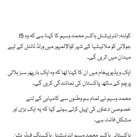
کوئٹہ: انٹرنیشنل باکسر محمد وسیم کا کہنا ہے کہ وہ 15
جولائی کو ملائیشیا کے شہر کوالالمپور میں ورلڈ ٹائٹل کے لیے
میدان میں اتریں گے۔
ایک ویڈیو پیغام میں ان کا کہنا تھا کہ وہ ایک بار پھر سبز ہلالی
پرچم کے ساتھ پاکستان کی نمائندگی کریں گے۔
محمد وسیم نے تمام ہم وطنوں سے کامیابی کے لئے
خصوصی دعاؤں کی اپیل کرتے ہوئے کہا کہ یہ ایک بڑی اور
مشکل فائٹ ہے۔
پاکستانی باکسر محمد وسیم انٹرنیشنل باکسنگ فیڈریشن