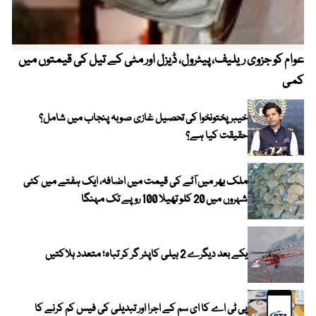
عوام کو جزوی ریلیف، پیٹرول، ڈیزل اور مٹی کے تیل کی قیمتوں میں
4 روز میں سونے کی قیمت میں بڑا اضافہ
کمی
خیبر پختونخوا کی تحصیل غازی صوبہ پنجاب میں شامل؟
حقیقت کیا ہے؟
ملک بھر میں آٹے کی قیمت میں اضافہ، ایک ہفتے میں کئی
شہروں میں 20 کلو تھیلا 100 روپے تک مہنگا
یکے بعد دیگرے 2 ہیلی کاپٹر گر کر تباہ؛ متعدد ہلاکتیں
پی ٹی اے کا ای سم کے اجرا اور تبدیلی کی فیس کم کرنے کا