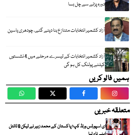
دورہ پڑنے سے چل بسا
آزاد کشمیر انتخابات متنازع بنا دیئے گئے، چودھری یاسین
آزاد کشمیر انتخابات کے تیسرے مرحلے میں 4 نشستوں
کیلئے پولنگ کل ہو گی
ہمیں فالو کریں
WhatsApp
Twitter
Facebook
Faceboo
متعلقہ خبریں
ای اسپورٹس ورلڈ کپ؛ پاکستان کے محمد زبیر نے ٹیکن 8 ٹائٹل
اپنے نام لیا