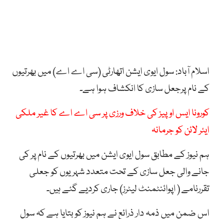
اسلام آباد: سول ایوی ایشن اتھارٹی (سی اے اے) میں بھرتیوں
کے نام پرجعل سازی کا انکشاف ہوا ہے۔
کورونا ایس او پیز کی خلاف ورزی پر سی اے اے کا غیر ملکی
ایئر لائن کو جرمانہ
ہم نیوز کے مطابق سول ایوی ایشن میں بھرتیوں کے نام پر کی
جانے والی جعل سازی کے تحت متعدد شہریوں کو جعلی
تقررنامے ( اپوائنٹمنٹ لیٹرز) جاری کردیے گئے ہیں۔
اس ضمن میں ذمہ دار ذرائع نے ہم نیوز کو بتایا ہے کہ سول