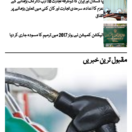
پاکستان اور ایران کا دوطرفہ تجارت 10 ارب ڈالر تک بڑھانے کے
عزم کا اعادہ، سرحدی تجارت اور کان کنی میں تعاون بڑھانے پر
اتفاق
الیکشن کمیشن نے رولز 2017 میں ترمیم کا مسودہ جاری کر دیا
مقبول ترین خبریں