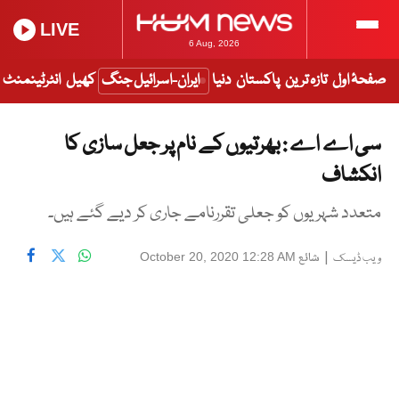
LIVE
6 Aug, 2026
صفحۂ اول
تازہ ترین
پاکستان
دنیا
ایران-اسرائیل جنگ
کھیل
انٹرٹینمنٹ
سی اے اے : بھرتیوں کے نام پر جعل سازی کا
انکشاف
متعدد شہریوں کو جعلی تقررنامے جاری کر دیے گئے ہیں۔
|
شائع
October 20, 2020 12:28 AM
ویب ڈیسک