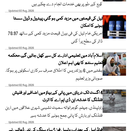
کوچ کے طور پر بھی خدمات انجام دے چکے ہیں
Updated 03 Aug, 2026
تیل کی قیمتوں میں مزید کمی ہو گئی، پیٹرول و ڈیزل سستا
ہونے کا امکان
امریکی خام تیل کی فی بیرل قیمت مزید کمی کے ساتھ 78.97
ڈالر کی سطح پر آ گئی
Updated 03 Aug, 2026
اسلام آباد میں تعلیمی ادارے کل سے کھل جائیں گے، محکمہ
تعلیم سندھ کا بھی اہم اعلان
ہفتے میں 6 روز تدریس کا اطلاق صرف سرکاری اسکولوں پر ہوگا،
صوبائی وزیر تعلیم
Updated 02 Aug, 2026
4 اگست تک دریاؤں میں پانی کے بہاؤ میں اضافے اور فلیش
فلڈنگ کا خدشہ، این ڈی ایم اے کا الرٹ
راولپنڈی، جہلم، گوجرانوالہ سمیت نشیبی شہری علاقوں میں اربن
فلڈنگ اور بارش کا پانی جمع ہونے کا خدشہ ہے
Updated 02 Aug, 2026
فولڈ ایبل کے بعد اب رولیبل فون؟ سام سنگ کی نئی ڈیوائس نے