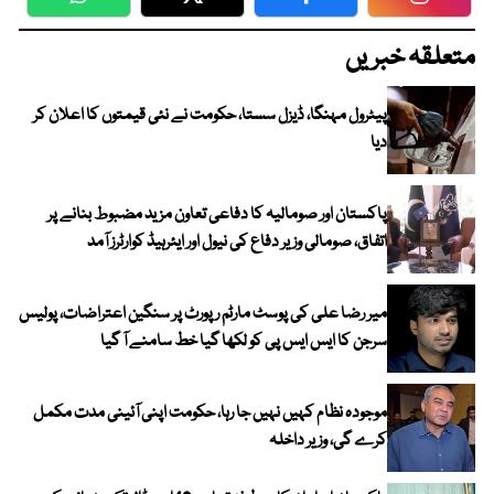
WhatsApp
Twitter
Facebook
Faceboo
متعلقہ خبریں
پیٹرول مہنگا، ڈیزل سستا، حکومت نے نئی قیمتوں کا اعلان کر
دیا
پاکستان اور صومالیہ کا دفاعی تعاون مزید مضبوط بنانے پر
اتفاق، صومالی وزیر دفاع کی نیول اور ایئرہیڈ کوارٹرز آمد
میر رضا علی کی پوسٹ مارٹم رپورٹ پر سنگین اعتراضات، پولیس
سرجن کا ایس ایس پی کو لکھا گیا خط سامنے آ گیا
موجودہ نظام کہیں نہیں جا رہا، حکومت اپنی آئینی مدت مکمل
کرے گی، وزیر داخلہ