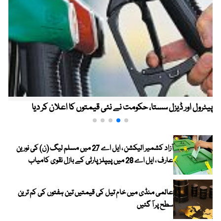
پیٹرول اور ڈیزل سستا، حکومت نے نئی قیمتوں کا اعلان کر دیا
آزاد کشمیر الیکشن ، ایل اے 27 میں مسلم لیگ (ن) کی نورین
عارف ، ایل اے 28 میں پیپلز پارٹی کے بازل نقوی کامیاب
عالمی منڈی میں خام تیل کی قیمتیں تین ہفتوں کی کم ترین
سطح پر آ گئیں