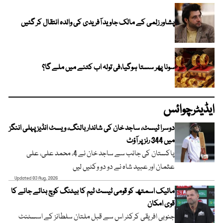
پشاور زلمی کے مالک جاوید آفریدی کی والدہ انتقال کر گئیں
سونا پھر سستا ہوگیا،فی تولہ اب کتنے میں ملے گا؟
ایڈیٹرچوائس
دوسرا ٹیسٹ، ساجد خان کی شاندار بالنگ، ویسٹ انڈیز پہلی اننگز
میں 344 رنز پر آؤٹ
پاکستان کی جانب سے ساجد خان نے 4، محمد علی، علی
عثمان اور عبید شاہ نے دو دو وکٹیں لیں
Updated 03 Aug, 2026
مائیک اسمتھ کو قومی ٹیسٹ ٹیم کا بیٹنگ کوچ بنائے جانے کا
قوی امکان
جنوبی افریقی کرکٹر اس سے قبل ملتان سلطانز کے اسسٹنٹ