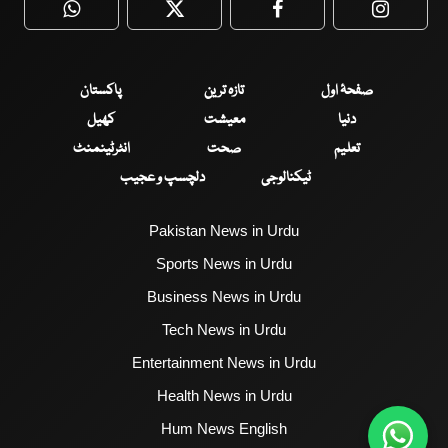
WhatsApp
Twitter
Facebook
Faceboo
صفحۂ اول
تازہ ترین
پاکستان
دنیا
معیشت
کھیل
تعلیم
صحت
انٹرٹینمنٹ
ٹیکنالوجی
دلچسپ و عجیب
Pakistan News in Urdu
Sports News in Urdu
Business News in Urdu
Tech News in Urdu
Entertainment News in Urdu
Health News in Urdu
Hum News English