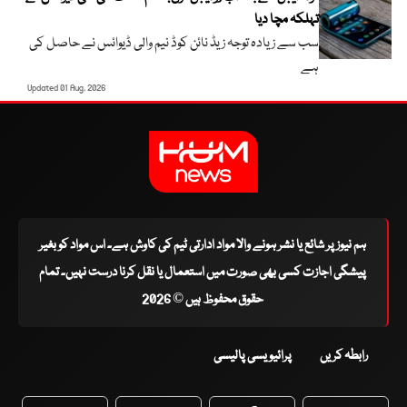
تہلکہ مچا دیا
سب سے زیادہ توجہ زیڈ نائن کوڈ نیم والی ڈیوائس نے حاصل کی
ہے
Updated 01 Aug, 2026
ہم نیوز پر شائع یا نشر ہونے والا مواد ادارتی ٹیم کی کاوش ہے۔ اس مواد کو بغیر
پیشگی اجازت کسی بھی صورت میں استعمال یا نقل کرنا درست نہیں۔ تمام
حقوق محفوظ ہیں © 2026
رابطہ کریں
پرائیویسی پالیسی