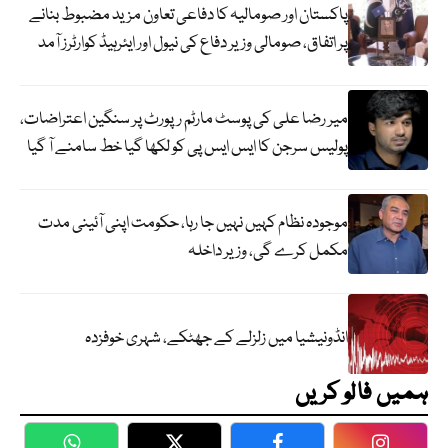
پاکستان اور صومالیہ کا دفاعی تعاون مزید مضبوط بنانے
پر اتفاق، صومالی وزیر دفاع کی نیول اور ایئرہیڈ کوارٹرز آمد
میر رضا علی کی پوسٹ مارٹم رپورٹ پر سنگین اعتراضات،
پولیس سرجن کا ایس ایس پی کو لکھا گیا خط سامنے آ گیا
موجودہ نظام کہیں نہیں جا رہا، حکومت اپنی آئینی مدت
مکمل کرے گی، وزیر داخلہ
انڈونیشیا میں زلزلے کے جھٹکے، شہری خوفزدہ
ہمیں فالو کریں