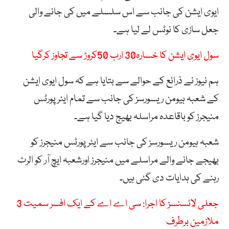
ایوی ایشن کی جانب سے اس سلسلے میں کی جانے والی
جعل سازی کا نوٹس لے لیا ہے۔
سول ایوی ایشن کا خسارہ30 ارب 50کروڑ سے تجاوز کرگیا
ہم نیوز نے ذرائع کے حوالے سے بتایا ہے کہ سول ایوی ایشن
کے شعبہ ہیومن ریسورسز کی جانب سے تمام ایئرپورٹس
منیجرز کو باقاعدہ مراسلہ بھیج دیا گیا ہے۔
شعبہ ہیومن ریسورسز کی جانب سے ایئرپورٹس منیجرز کو
بھیجے جانے والے مراسلے میں منیجرز اورشعبہ ایچ آر کو الرٹ
رہنے کی ہدایات دی گئی ہیں۔
جعلی لائسنسز کا اجرا: سی اے اے کے ایک افسر سمیت 3
ملازمین برطرف