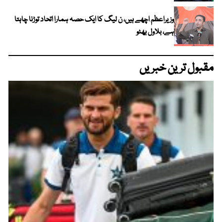
وزیراعظم اچھے ہیں، ن لیگ کا ایک حصہ ہمارا اتحاد توڑنا چاہتا
ہے، بلاول بھٹو
مقبول ترین خبریں