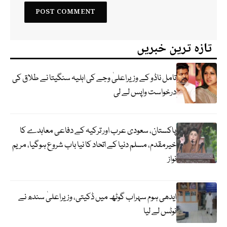
تازہ ترین خبریں
تامل ناڈو کے وزیراعلیٰ وجے کی اہلیہ سنگیتا نے طلاق کی
درخواست واپس لے لی
پاکستان، سعودی عرب اور ترکیہ کے دفاعی معاہدے کا
خیرمقدم، مسلم دنیا کے اتحاد کا نیا باب شروع ہوگیا، مریم
نواز
ایدھی ہوم سہراب گوٹھ میں ڈکیتی، وزیراعلیٰ سندھ نے
نوٹس لے لیا