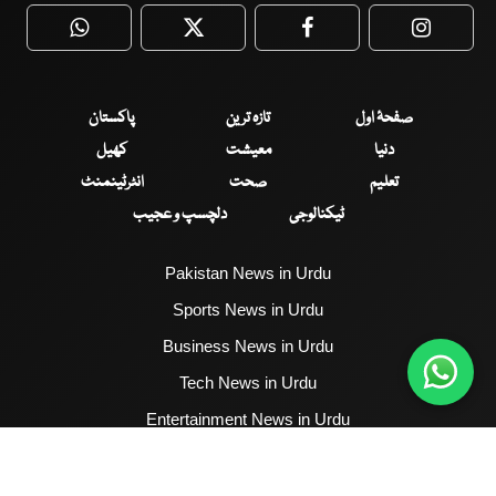
WhatsApp
Twitter
Facebook
Faceboo
صفحۂ اول
تازہ ترین
پاکستان
دنیا
معیشت
کھیل
تعلیم
صحت
انٹرٹینمنٹ
ٹیکنالوجی
دلچسپ و عجیب
Pakistan News in Urdu
Sports News in Urdu
Business News in Urdu
Tech News in Urdu
Entertainment News in Urdu
Health News in Urdu
Hum News English