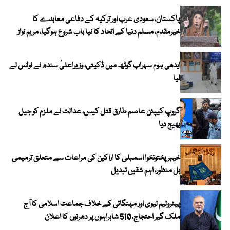
پاکستان، سعودی عرب اور ترکیہ کے دفاعی معاہدے کا
خیرمقدم، مسلم دنیا کے اتحاد کا نیا باب شروع ہوگیا، مریم نواز
ایدھی ہوم سہراب گوٹھ میں ڈکیتی، وزیراعلیٰ سندھ نے نوٹس لے
لیا
گروپ کیپٹن عاصم طارق قتل کیس، عدالت نے ملزم کو جیل
بھیج دیا
خیبرپختونخوا اسمبلی کا اراکین کی مراعات سے متعلق ترمیمی
بل منظور، اہم شقیں تبدیل
پیٹرولیم لیوی اور مہنگائی کے خلاف جماعت اسلامی کا آج
ملک گیر احتجاج، 510 شاہراہوں پر دھرنوں کا اعلان