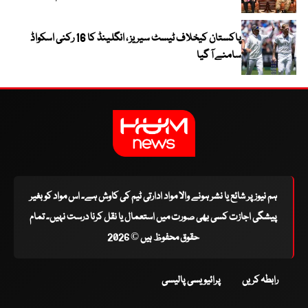
پاکستان کیخلاف ٹیسٹ سیریز ، انگلینڈ کا 16 رکنی اسکواڈ
سامنے آ گیا
ہم نیوز پر شائع یا نشر ہونے والا مواد ادارتی ٹیم کی کاوش ہے۔ اس مواد کو بغیر
پیشگی اجازت کسی بھی صورت میں استعمال یا نقل کرنا درست نہیں۔ تمام
حقوق محفوظ ہیں © 2026
رابطہ کریں
پرائیویسی پالیسی