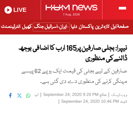
LIVE
7 Aug, 2026
صفحۂ اول
تازہ ترین
پاکستان
دنیا
ایران-اسرائیل جنگ
کھیل
انٹرٹینمنٹ
نیپرا: بجلی صارفین پر165 ارب کا اضافی بوجھ
ڈالنےکی منظوری
صارفین کے لیے بجلی کی قیمت ایک روپے 62 پیسے
مہنگی کرنے کی منظوری دے دی گئی ہے۔
|
شائع
|
اپ
September 24, 2020 9:20 PM
ویب ڈیسک
ڈیٹ
|
September 24, 2020 10:46 PM