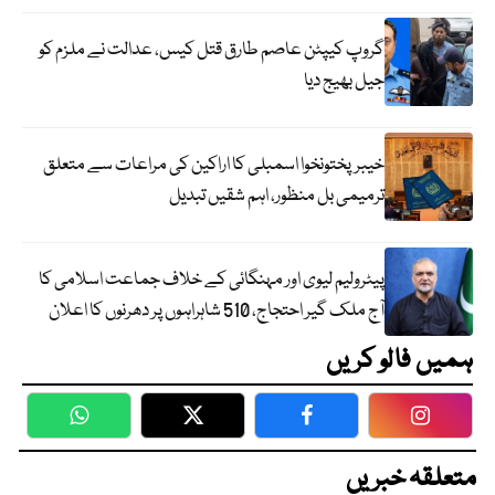
گروپ کیپٹن عاصم طارق قتل کیس، عدالت نے ملزم کو
جیل بھیج دیا
خیبرپختونخوا اسمبلی کا اراکین کی مراعات سے متعلق
ترمیمی بل منظور، اہم شقیں تبدیل
پیٹرولیم لیوی اور مہنگائی کے خلاف جماعت اسلامی کا
آج ملک گیر احتجاج، 510 شاہراہوں پر دھرنوں کا اعلان
ہمیں فالو کریں
WhatsApp
Twitter
Facebook
Faceboo
متعلقہ خبریں