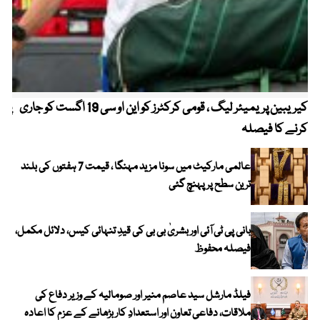
کیریبین پریمیئر لیگ ، قومی کرکٹرز کو این او سی 19 اگست کو جاری
پیٹ
کرنے کا فیصلہ
عالمی مارکیٹ میں سونا مزید مہنگا ، قیمت 7 ہفتوں کی بلند
ترین سطح پر پہنچ گئی
بانی پی ٹی آئی اور بشریٰ بی بی کی قیدِ تنہائی کیس، دلائل مکمل،
فیصلہ محفوظ
فیلڈ مارشل سید عاصم منیر اور صومالیہ کے وزیر دفاع کی
ملاقات، دفاعی تعاون اور استعدادِ کار بڑھانے کے عزم کا اعادہ