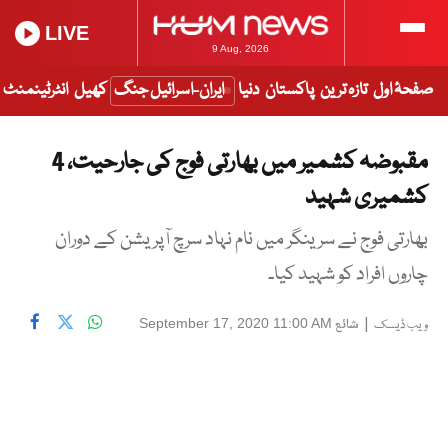
LIVE
9 Aug, 2026
صفحۂ اول
تازہ ترین
پاکستان
دنیا
ایران-اسرائیل جنگ
کھیل
انٹرٹینمنٹ
مقبوضہ کشمیر میں بھارتی فوج کی جارحیت، 4
کشمیری شہید
بھارتی فوج نے سرینگر میں نام نہاد سرچ آپریشن کے دوران
چاروں افراد کو شہید کیا۔
|
شائع
September 17, 2020 11:00 AM
ویب ڈیسک