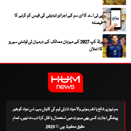
پی ٹی اے کا ای سم کے اجرا اور تبدیلی کی فیس کم کرنے کا
فیصلہ
ورلڈ کپ 2027 کے میزبان ممالک کے درمیان ٹی ٹوئنٹی سیریز
کا اعلان
ہم نیوز پر شائع یا نشر ہونے والا مواد ادارتی ٹیم کی کاوش ہے۔ اس مواد کو بغیر
پیشگی اجازت کسی بھی صورت میں استعمال یا نقل کرنا درست نہیں۔ تمام
حقوق محفوظ ہیں © 2026