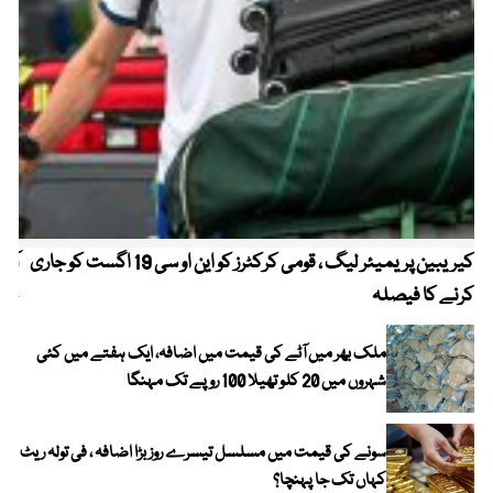
کیریبین پریمیئر لیگ ، قومی کرکٹرز کو این او سی 19 اگست کو جاری
آز
کرنے کا فیصلہ
چھی
ملک بھر میں آٹے کی قیمت میں اضافہ، ایک ہفتے میں کئی
شہروں میں 20 کلو تھیلا 100 روپے تک مہنگا
سونے کی قیمت میں مسلسل تیسرے روز بڑا اضافہ ، فی تولہ ریٹ
کہاں تک جا پہنچا؟