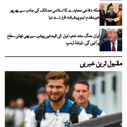
مکہ دفاعی معاہدے کا اسلامی ممالک کی جانب سے بھرپور
خیرمقدم، اہم پیشرفت قرار دے دیا
ایران جنگ جلد ختم ، تیل کی قیمتیں پہلے سے بھی نچلی سطح
پر آئیں گی ، ڈونلڈ ٹرمپ
مقبول ترین خبریں