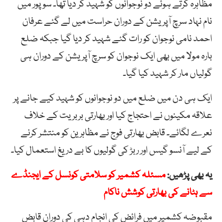
مظاہرہ کرتے ہوئے دو نوجوانوں کو شہید کر دیا تھا۔ سوپور میں
نام نہاد سرچ آپریشن کے دوران حراست میں لے گئے عرفان
احمد نامی نوجوان کو رات گئے شہید کر دیا گیا جبکہ ضلع
بارہ مولا میں بھی ایک نوجوان کو سرچ آپریشن کے دوران ہی
گولیاں مار کر شہید کیا گیا۔
ایک ہی دن میں ضلع میں دو نوجوانوں کو شہید کیے جانے پر
علاقہ مکینوں نے احتجاج کیا اور بھارتی بربریت کے خلاف
نعرے لگائے۔ قابض بھارتی فوج نے مظاہرین کو منتشر کرنے
کے لیے آنسو گیس اور ربڑ کی گولیوں کا بے دریغ استعمال کیا۔
یہ بھی پڑھیں:
مسئلہ کشمیر کو سلامتی کونسل کے ایجنڈے
سے ہٹانے کی بھارتی کوشش ناکام
مقبوضہ کشمیر میں فرائض کی انجام دہی کی دوران قابض