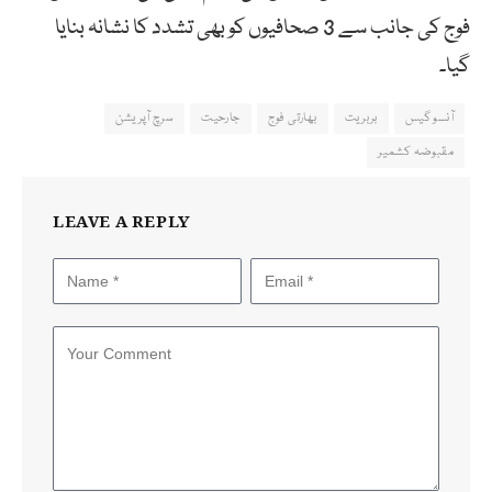
فوج کی جانب سے 3 صحافیوں کو بھی تشدد کا نشانہ بنایا
گیا۔
آنسو گیس
بربریت
بھارتی فوج
جارحیت
سرچ آپریشن
مقبوضہ کشمیر
LEAVE A REPLY