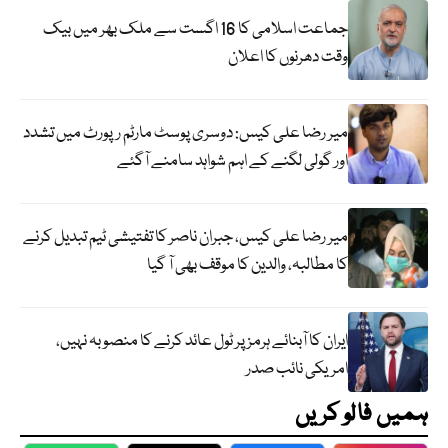
جماعت اسلامی کا 16 اگست سے ملک بھر میں بیک
وقت دھرنوں کا اعلان
میر رضا علی کیس: دوسری پوسٹ مارٹم رپورٹ میں تشدد
اور گولی لگنے کے اہم شواہد سامنے آگئے
میر رضا علی کیس، جبران ناصر کا تفتیشی ٹیم تبدیل کرنے
کا مطالبہ، والدین کا موقف بھی آ گیا
ایران کا آبنائے ہرمز پر ٹول عائد کرنے کا منصوبہ نہیں،
امریکی نائب صدر
ہمیں فالو کریں