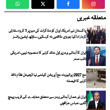
WhatsApp
Twitter
Facebook
Faceboo
متعلقہ خبریں
پاکستان نے امریکا، ایران کو مذاکرات کی میز پر لا کر وہ سفارتی
کردار اداکیا جو بڑی طاقتیں نہ کرسکیں، ساؤتھ ایشین وائسز
ایران کا آبنائے ہرمز پر ٹول عائد کرنے کا منصوبہ نہیں، امریکی
نائب صدر
حج 2027: پرائیویٹ حج آپریشن کیلئے نیا ڈیجیٹل نظام نافذ
کرنے کا فیصلہ
ایران اور عمان آبنائے ہرمز سے متعلق معاہدے کے قریب پہنچ
گئے، عباس عراقچی