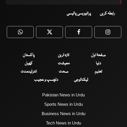
رابطہ کریں
پرائیویسی پالیسی
WhatsApp
Twitter
Facebook
Faceboo
صفحۂ اول
تازہ ترین
پاکستان
دنیا
معیشت
کھیل
تعلیم
صحت
انٹرٹینمنٹ
ٹیکنالوجی
دلچسپ و عجیب
Pakistan News in Urdu
Sports News in Urdu
Business News in Urdu
Tech News in Urdu