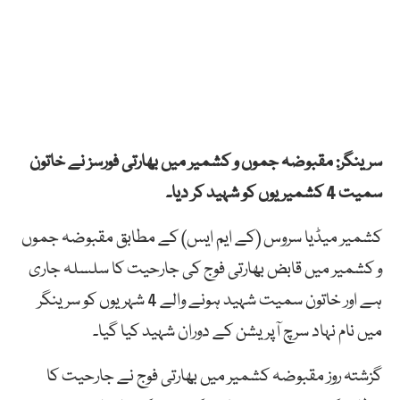
سرینگر: مقبوضہ جموں و کشمیر میں بھارتی فورسز نے خاتون
سمیت 4 کشمیریوں کو شہید کر دیا۔
کشمیر میڈیا سروس (کے ایم ایس) کے مطابق مقبوضہ جموں
و کشمیر میں قابض بھارتی فوج کی جارحیت کا سلسلہ جاری
ہے اور خاتون سمیت شہید ہونے والے 4 شہریوں کو سرینگر
میں نام نہاد سرچ آپریشن کے دوران شہید کیا گیا۔
گزشتہ روز مقبوضہ کشمیر میں بھارتی فوج نے جارحیت کا