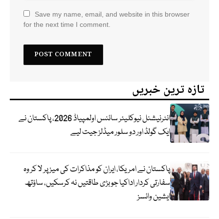
Save my name, email, and website in this browser
for the next time I comment.
تازہ ترین خبریں
انٹرنیشنل نیوکلیئر سائنس اولمپیاڈ 2026، پاکستان نے
ایک گولڈ اور دو سلور میڈلز جیت لیے
پاکستان نے امریکا، ایران کو مذاکرات کی میز پر لا کر وہ
سفارتی کردار اداکیا جو بڑی طاقتیں نہ کرسکیں، ساؤتھ
ایشین وائسز